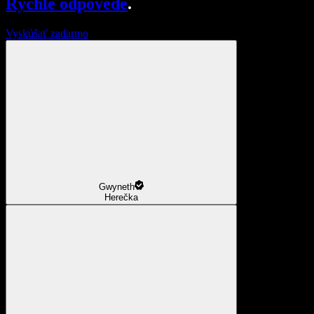
Rýchle odpovede
.
Vyskúšať zadarmo
Gwyneth
Herečka