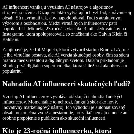
AI influenceri vznikajú využitím AI nástrojov a algoritmov
strojového učenia. Dizajnéri takto vytvárajú ich vzhľad, správanie aj
obsah. Sú navrhnutí tak, aby napodobňovali ľudí s atraktívnym
výzorom a osobnosťou. Medzi virtuálnych influencerov patrí
napríklad Lil Miquela, 23-ročná s viac ako 3 mil. sledovateľov na
Instagrame, ktorá spolupracovala so značkami ako Calvin Klein či
Balmain.
Zaujímavé je, že Lil Miquela, ktorú vytvoril startup Brud z LA, nie
je iba virtuálna postava, ale AI verzia skutočnej osoby, čím sa stiera
hranica medzi realitou a digitálnym svetom. Ďalším príkladom je
Shudu, prvá digitálna supermodelka, ktorá si tiež získala obrovskú
popularitu.
Nahradia AI influenceri skutočných ľudí?
Vzostup AI influencerov vyvoláva otázku, či nahradia ľudských
influencerov. Momentálne to nehrozí, fungujú skôr ako nový,
inovatívny marketingový nástroj. Ich výhodou je automatizovaný
obsah, nekonečná výdrž a nestarnutie, no zatiaľ nemajú emócie ani
osobné prepojenie s publikom ako skutoční influenceri.
Kto je 23-ročná influencerka, ktorá