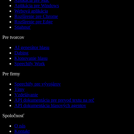
Aplikácia pre Mac
Aplikácia pre Windows
Webová aplikácia
Rozšírenie pre Chrome
Rozšírenie pre Edge
Stiahnuť
Pre tvorcov
AI generátor hlasu
Dabing
Klonovanie hlasu
Speechify Work
Pre firmy
Speechify pre vývojárov
Tímy
Vzdelávanie
API dokumentácia pre prevod textu na reč
API dokumentácia hlasových agentov
Spoločnosť
O nás
Kontakt