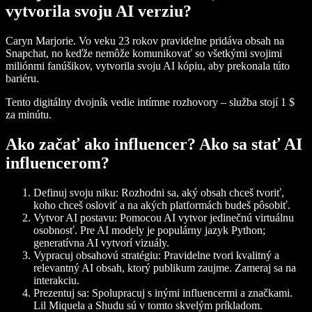
vytvorila svoju AI verziu?
Caryn Marjorie. Vo veku 23 rokov pravidelne pridáva obsah na
Snapchat, no keďže nemôže komunikovať so všetkými svojimi
miliónmi fanúšikov, vytvorila svoju AI kópiu, aby prekonala túto
bariéru.
Tento digitálny dvojník vedie intímne rozhovory – služba stojí 1 $
za minútu.
Ako začať ako influencer? Ako sa stať AI
influencerom?
Definuj svoju niku
: Rozhodni sa, aký obsah chceš tvoriť,
koho chceš osloviť a na akých platformách budeš pôsobiť.
Vytvor AI postavu
: Pomocou AI vytvor jedinečnú virtuálnu
osobnosť. Pre AI modely je populárny jazyk Python;
generatívna AI vytvorí vizuály.
Vypracuj obsahovú stratégiu
: Pravidelne tvori kvalitný a
relevantný AI obsah, ktorý publikum zaujme. Zameraj sa na
interakciu.
Prezentuj sa
: Spolupracuj s inými influencermi a značkami.
Lil Miquela a Shudu sú v tomto skvelým príkladom.