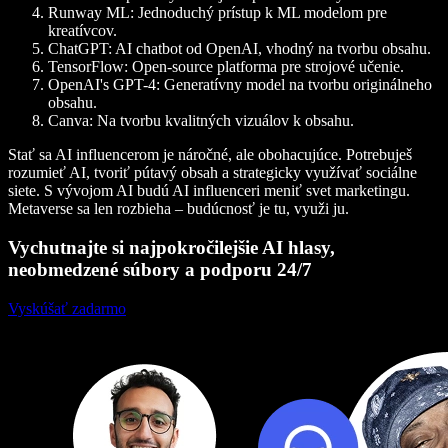
Runway ML
: Jednoduchý prístup k ML modelom pre
kreatívcov.
ChatGPT
: AI chatbot od OpenAI, vhodný na tvorbu obsahu.
TensorFlow
: Open-source platforma pre strojové učenie.
OpenAI's GPT-4
: Generatívny model na tvorbu originálneho
obsahu.
Canva
: Na tvorbu kvalitných vizuálov k obsahu.
Stať sa AI influencerom je náročné, ale obohacujúce. Potrebuješ
rozumieť AI, tvoriť pútavý obsah a strategicky využívať sociálne
siete. S vývojom AI budú AI influenceri meniť svet marketingu.
Metaverse sa len rozbieha – budúcnosť je tu, využi ju.
Vychutnajte si najpokročilejšie AI hlasy,
neobmedzené súbory a podporu 24/7
Vyskúšať zadarmo