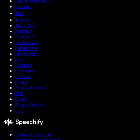
Español (México)
Svenska
ไทย
Türkçe
Tiếng Việt
Română
Português
Български
ქართული
Slovenščina
Eesti
Hrvatski
Ελληνικά
Lietuvių
עברית
Bahasa Indonesia
বাংলা
Català
Bahasa Melayu
اردو
Nastavenia cookies