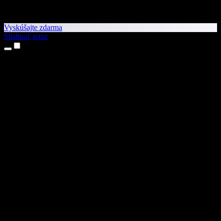
Vyskúšajte zdarma
Stiahnuť teraz
Produkty
Prevod textu na reč
Aplikácie pre iPhone a iPad
Aplikácia pre Android
Rozšírenie pre Chrome
Rozšírenie pre Edge
Webová aplikácia
Aplikácia pre Mac
Aplikácia pre Windows