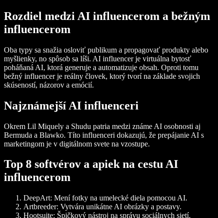
Rozdiel medzi AI influencerom a bežným
influencerom
Oba typy sa snažia osloviť publikum a propagovať produkty alebo
myšlienky, no spôsob sa líši. AI influencer je virtuálna bytosť
poháňaná AI, ktorá generuje a automatizuje obsah. Oproti tomu
bežný influencer je reálny človek, ktorý tvorí na základe svojich
skúseností, názorov a emócií.
Najznámejší AI influenceri
Okrem Lil Miquely a Shudu patria medzi známe AI osobnosti aj
Bermuda a Blawko. Títo influenceri dokazujú, že prepájanie AI s
marketingom je v digitálnom svete na vzostupe.
Top 8 softvérov a apiek na cestu AI
influencerom
DeepArt
: Mení fotky na umelecké diela pomocou AI.
Artbreeder
: Vytvára unikátne AI obrázky a postavy.
Hootsuite
: Špičkový nástroj na správu sociálnych sietí.