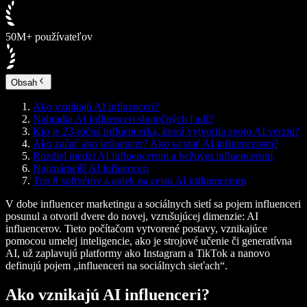
50M+ používateľov
Obsah
Ako vznikajú AI influenceri?
Nahradia AI influenceri skutočných ľudí?
Kto je 23-ročná influencerka, ktorá vytvorila svoju AI verziu?
Ako začať ako influencer? Ako sa stať AI influencerom?
Rozdiel medzi AI influencerom a bežným influencerom
Najznámejší AI influenceri
Top 8 softvérov a apiek na cestu AI influencerom
V dobe influencer marketingu a sociálnych sietí sa pojem influenceri
posunul a otvoril dvere do novej, vzrušujúcej dimenzie: AI
influencerov. Tieto počítačom vytvorené postavy, vznikajúce
pomocou umelej inteligencie, ako je strojové učenie či generatívna
AI, už zaplavujú platformy ako Instagram a TikTok a nanovo
definujú pojem „influenceri na sociálnych sieťach“.
Ako vznikajú AI influenceri?