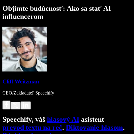
Objímte budúcnosť: Ako sa stať AI
influencerom
Cliff Weitzman
CEO/Zakladateľ Speechify
Speechify, váš
hlasový AI
asistent
prevod textu na reč
.
Diktovanie hlasom
.