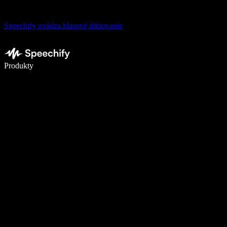
Speechify uvádza hlasové diktovanie
Píšte 5× rýchlejšie pomocou hlasového diktovania
Produkty
Zistiť viac