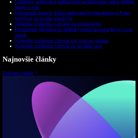
Ultimátny sprievodca aplikáciami na dabovanie videa: dabing,
titulky a viac
Odomknite smiech: Kúzlo dabovaných videoklipov a 8 top
softvérov na tvorbu vlastných
Najlepšie rozšírenia Chrome na produktivitu
Pochopenie Shounen Ai: Hlboký ponor do sveta Boys' Love
anime
Najlepšie rozšírenia Chrome pre tvorcov obsahu
Najlepšie rozšírenia Chrome na sociálne siete
Najnovšie články
Zobraziť všetko