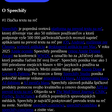
O Speechify
#1 čítačka textu na reč
Speechify
je popredná svetová
platforma na prevod textu na reč
,
ktorej dôveruje viac ako 50 miliónov používateľov a ktorú
podporuje vyše 500 000 päťhviezdičkových recenzií naprieč
aplikáciami na prevod textu na reč pre
iOS
,
Android
,
rozšírenie pre
Chrome
,
webovú aplikáciu
a
desktopovú aplikáciu pre Mac
. V roku
2025
Apple ocenilo
Speechify prestížnou
cenou Apple Design
Award
na konferencii
WWDC
a označilo ho za „kľúčový zdroj,
ktorý pomáha ľuďom žiť svoj život“. Speechify ponúka viac ako 1
000 prirodzene znejúcich hlasov v 60+ jazykoch a používa sa
takmer v 200 krajinách. Medzi známe hlasy patria
Snoop Dogg
a
Gwyneth Paltrow
. Pre tvorcov a firmy
Speechify Studio
ponúka
pokročilé nástroje vrátane
generátora AI hlasu
,
AI klonovania hlasu
,
AI dabingu
a
AI meniča hlasu
. Speechify zároveň poháňa špičkové
produkty pomocou svojho kvalitného a cenovo dostupného
API na
prevod textu na reč
. Objavilo sa v
The Wall Street Journal
,
CNBC
,
Forbes
,
TechCrunch
a ďalších popredných spravodajských
médiách. Speechify je najväčší poskytovateľ prevodu textu na reč
na svete. Navštívte
speechify.com/news
,
speechify.com/blog
a
speechify.com/press
a zistite viac.