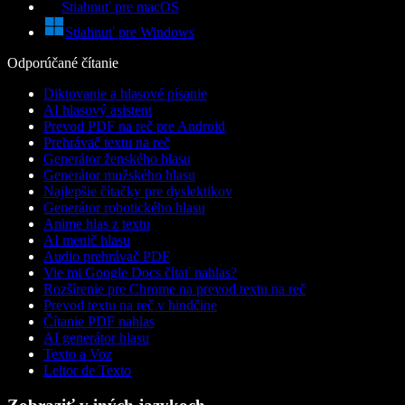
Stiahnuť pre macOS
Stiahnuť pre Windows
Odporúčané čítanie
Diktovanie a hlasové písanie
AI hlasový asistent
Prevod PDF na reč pre Android
Prehrávač textu na reč
Generátor ženského hlasu
Generátor mužského hlasu
Najlepšie čítačky pre dyslektikov
Generátor robotického hlasu
Anime hlas z textu
AI menič hlasu
Audio prehrávač PDF
Vie mi Google Docs čítať nahlas?
Rozšírenie pre Chrome na prevod textu na reč
Prevod textu na reč v hindčine
Čítanie PDF nahlas
AI generátor hlasu
Texto a Voz
Leitor de Texto