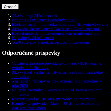
Obsah
Ako vznikajú AI influenceri?
Nahradia AI influenceri skutočných ľudí?
Kto je 23-ročná influencerka, ktorá vytvorila svoju AI verziu?
Ako začať ako influencer? Ako sa stať AI influencerom?
Rozdiel medzi AI influencerom a bežným influencerom
Najznámejší AI influenceri
Top 8 softvérov a apiek na cestu AI influencerom
Odporúčané príspevky
Využitie technológie prevodu textu na reč v IVR systéme:
výhody a dôležité body
Ako vytvoriť vlastné tier listy a meme šablóny: Kompletný
sprievodca
5 najlepších nástrojov na preklad nemčiny do angličtiny v
roku 2024
Najlepšia alternatíva k Adobe Creative Cloud: Kompletný
sprievodca
Rozmery videí na TikTok a sprievodca optimalizáciou
Komplexný sprievodca: Ako si užiť dabované anime na
Amazon Prime Video