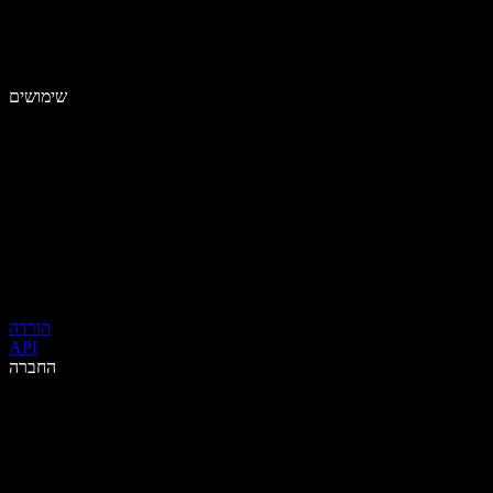
שימושים
הורדה
API
החברה