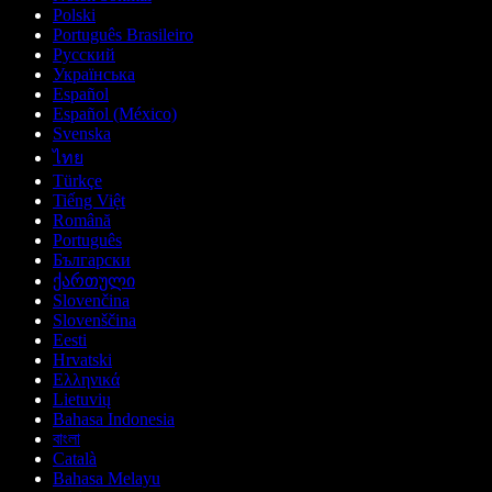
Polski
Português Brasileiro
Русский
Українська
Español
Español (México)
Svenska
ไทย
Türkçe
Tiếng Việt
Română
Português
Български
ქართული
Slovenčina
Slovenščina
Eesti
Hrvatski
Ελληνικά
Lietuvių
Bahasa Indonesia
বাংলা
Català
Bahasa Melayu