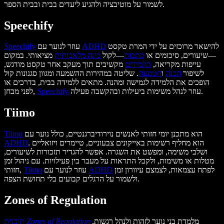
לשמור על מוטיבציה ולהגיע ליעדים בבית ובבית הספר.
Speechify
להישאר מרוכזים על ידי המרת טקסט
ADHD
עוזר לנוער עם
Speechify
—שיעורים, סיכומים או
כתבות
—לקול
בינה מלאכותית
מציאותי. במקום
עייפות מקריאה,
תלמידים
מקשיבים תוך מעקב אחר טקסט מודגש,
לשיפור
הבנה
ו
הטמעה
. שליטה במהירות ההשמעה ומגוון סגנונות קול
הופכים את הלמידה לגמישה ומהנה. מתאים ללמידה בבית, בדרכים או
עוזר לנהל משימות ביעילות ובהקשבה פעילה.
Speechify
לפני מבחן,
Tiimo
הוא מתכנן יומי חזותי לאנשים נוירודיברגנטיים, כולל נוער עם
Tiimo
. הוא מחליף רשימות באייקונים צבעוניים, טיימרים ויזואליים
ADHD
ושלבי משימה, ומפשט את השגרה. אפשר להגדיר תזכורות לשיעורים,
מטלות או משימות, ולקבל התראות על מעבר בין פעילויות. עם ניהול זמן
לפתח עצמאות, לצמצם עיוורון זמן
ADHD
עוזר לנוער עם
Tiimo
חזותי,
ולשמור על הרגלים קבועים בלי תחושת הצפה.
Zones of Regulation
מלמדת בני נוער לזהות ולנהל רגשות,
Zones of Regulation
תוכנית