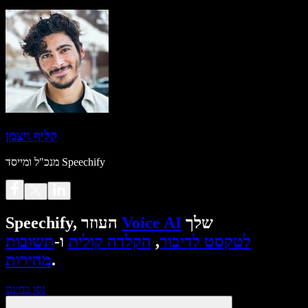
קליף ויצמן
מנכ"ל ומייסד Speechify
שלך
Voice AI
Speechify, העוזר
לטקסט לדיבור
,
הקלדה קולית
ו-
תשובות
.
מהירות
נסו בחינם