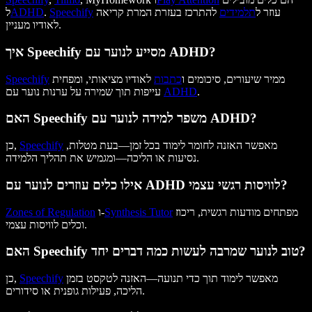
עוזר ל
תלמידים
להתרכז בעזרת המרת קריאה
Speechify
.
ADHD
ל
לאודיו מעניין.
איך Speechify מסייע לנוער עם ADHD?
ממיר שיעורים, סיכומים ו
כתבות
לאודיו מציאותי, ומפחית
Speechify
.
ADHD
עייפות תוך שמירה על ערנות נוער עם
האם Speechify משפר למידה לנוער עם ADHD?
מאפשר האזנה לחומר לימוד בכל זמן—בעת מטלות,
Speechify
כן,
נסיעות או הליכה—ומגמיש את תהליך הלמידה.
אילו כלים עוזרים לנוער עם ADHD לוויסות רגשי עצמי?
מפתחים מודעות רגשית, ריכוז
Synthesis Tutor
ו-
Zones of Regulation
וכלים לוויסות עצמי.
האם Speechify טוב לנוער שמרבה לעשות כמה דברים יחד?
מאפשר לימוד תוך כדי תנועה—האזנה לטקסט בזמן
Speechify
כן,
הליכה, פעילות גופנית או סידורים.