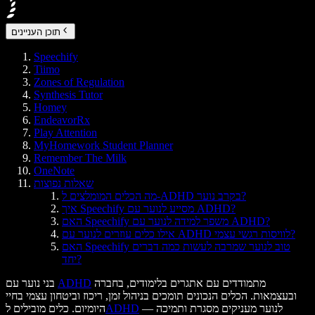
תוכן העניינים
Speechify
Tiimo
Zones of Regulation
Synthesis Tutor
Homey
EndeavorRx
Play Attention
MyHomework Student Planner
Remember The Milk
OneNote
שאלות נפוצות
מה הכלים המומלצים ל-ADHD בקרב נוער?
איך Speechify מסייע לנוער עם ADHD?
האם Speechify משפר למידה לנוער עם ADHD?
אילו כלים עוזרים לנוער עם ADHD לוויסות רגשי עצמי?
האם Speechify טוב לנוער שמרבה לעשות כמה דברים
יחד?
מתמודדים עם אתגרים בלימודים, בחברה
ADHD
בני נוער עם
ובעצמאות. הכלים הנכונים תומכים בניהול זמן, ריכוז וביטחון עצמי בחיי
לנוער מעניקים מסגרת ותמיכה —
ADHD
היומיום. כלים מובילים ל