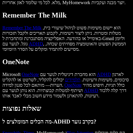
מלא. לכל מי שלומד לאזן אחריות, MyHomework יוצר מבנה ועקביות.
Remember The Milk
הוא יישום משימות פשוט לניהול שיעורי בית,
Remember The Milk
מטלות ומטרות. ניתן ליצור רשימות, לקבוע תאריכים ולקבל תזכורות
באימייל או בהודעה. האפליקציה מסתנכרנת ומתחברת ל-Gmail וליומן
, הממשק הפשוט והאוטומציה מפחיתים שכחה,
ADHD
גוגל. לנוער עם
מסייעים להתמיד ומקלים על הסדר היומיומי.
OneNote
לארגון
ADHD
הוא מחברת דיגיטלית לנוער עם
OneNote
Microsoft
סיכומים, משימות ורעיונות.
תלמידים
יכולים להקליד, לשרטט או להקליט
כולל תגיות, חיפוש מהיר
OneNote
הערות— מותאם לכל סגנון למידה.
דרך קלה ללכוד
ADHD
ושיתוף למטלות קבוצתיות. הוא נותן לנוער עם
רעיונות, להתארגן ולשמור מידע חשוב מבלי לאבד אותו.
שאלות נפוצות
מה הכלים המומלצים ל-ADHD בקרב נוער?
הם כלים מובילים
Play Attention
, MyHomework ו
Tiimo
,
Speechify