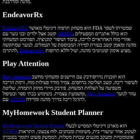
מהנה ומדרבנת.
EndeavorRx
הוא משחק תרפיה דיגיטלי מאושר FDA שמטרתו לשפר
EndeavorRx
. הוא כולל אתגרים המפעילים
ADHD
קשב אצל ילדים ובני נוער עם
אזורי מוח האחראיים לריכוז, עיבוד ושיפור קוגניציה. הפורמט המשחקי
מהנה ומאמן קשב בעזרת למידה המבוססת על תגמולים. לנוער שמתקשה
מציע אימון קוגניטיבי מהנה, יעיל וללא תרופות.
EndeavorRx
להתרכז,
Play Attention
הוא תוכנית נוירופידבק עם חיישנים ומשחקי מחשב
Play Attention
לשיפור ריכוז, קשב ושליטה בדחפים. צמיד מודד פעילות מוח, ורמת הריכוז
משפיעה על הצלחת המשחק. פידבק מיידי מחזק התמדה, שליטה
עוזר לנוער
Play Attention
ומשמעת עצמית. בשימוש בבתי ספר ובטיפול,
לתרגל ריכוז בדרך מהנה ומדידה.
ADHD
עם
MyHomework Student Planner
הוא מארגן דיגיטלי המסייע לבעלי
MyHomework Student Planner
לעקוב אחר שיעורי בית, משימות ומבחנים. לוח צבעוני, התראות
ADHD
אוטומטיות ומעקב מונעים שכחת מטלות. הממשק פשוט ותומך בסנכרון