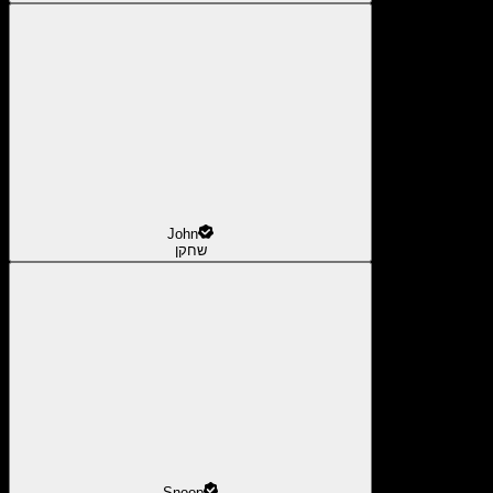
John
שחקן
Snoop