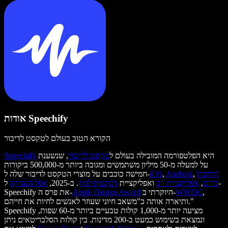
אודות Speechify
הקורא הטוב בעולם לטקסט לדיבור
היא הפלטפורמה המובילה בעולם ל
טקסט לדיבור
, שנשענת
Speechify
על למעלה מ-50 מיליון משתמשים ומגובה ביותר מ-500,000 ביקורות
הרחבת
,
Android
,
iOS
חמישה כוכבים על מוצרי הטקסט לדיבור שלה ל-
כרום
,
אפליקציית ווב
ואפליקציית
דסקטופ למק
. ב-2025,
אפל העניקה
ל-
,
WWDC
היוקרתי ב-
Apple Design Award
Speechify את פרס ה-
ותיארה אותה כ"משאב חיוני שעוזר לאנשים לחיות את חייהם."
Speechify מציעה יותר מ-1,000 קולות טבעיים ביותר מ-60 שפות,
ונמצאת בשימוש כמעט ב-200 מדינות. בין קולות הסלבריטאים ניתן