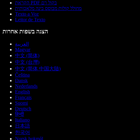
הקראת PDF בקול רם
מחולל קולות מבוסס בינה מלאכותית
Texto a Voz
Leitor de Texto
הצגה בשפות אחרות
العربية
Magyar
中文 (简体)
中文 (台灣)
中文 (简体 中国大陆)
Čeština
Dansk
Nederlands
English
Français
Suomi
Deutsch
हिन्दी
Italiano
日本語
한국어
Norsk bokmål