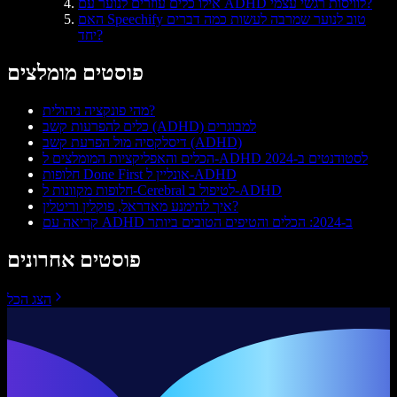
אילו כלים עוזרים לנוער עם ADHD לוויסות רגשי עצמי?
האם Speechify טוב לנוער שמרבה לעשות כמה דברים
יחד?
פוסטים מומלצים
מהי פונקציה ניהולית?
כלים להפרעות קשב (ADHD) למבוגרים
דיסלקסיה מול הפרעת קשב (ADHD)
הכלים והאפליקציות המומלצים ל-ADHD לסטודנטים ב-2024
חלופות Done First אונליין ל-ADHD
חלופות מקוונות ל-Cerebral לטיפול ב-ADHD
איך להימנע מאדראל, פוקלין וריטלין?
קריאה עם ADHD ב-2024: הכלים והטיפים הטובים ביותר
פוסטים אחרונים
הצג הכל