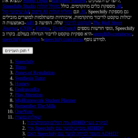
. ליוצרים ולעסקים,
Gwyneth Paltrow
ו-
Snoop Dogg
למצוא את
,
מחולל קולות AI
מספקת כלים מתקדמים, כולל
Speechify Studio
. Speechify גם מספקת
מחליף קולות AI
וגם
דיבוב AI
,
שיבוטי קול AI
יכולות טקסט לדיבור מתקדמות, איכותיות ומשתלמות למוצרים מובילים
The Wall Street
שלה. הופיעה ב-
API לטקסט לדיבור
באמצעות ה-
וגופי חדשות נוספים, Speechify
TechCrunch
,
Forbes
,
CNBC
,
Journal
,
speechify.com/news
היא ספקית טקסט לדיבור הגדולה בעולם. בקרו ב-
למידע נוסף.
speechify.com/press
ו-
speechify.com/blog
תוכן העניינים
Speechify
Tiimo
Zones of Regulation
Synthesis Tutor
Homey
EndeavorRx
Play Attention
MyHomework Student Planner
Remember The Milk
OneNote
שאלות נפוצות
מה הכלים המומלצים ל-ADHD בקרב נוער?
איך Speechify מסייע לנוער עם ADHD?
האם Speechify משפר למידה לנוער עם ADHD?