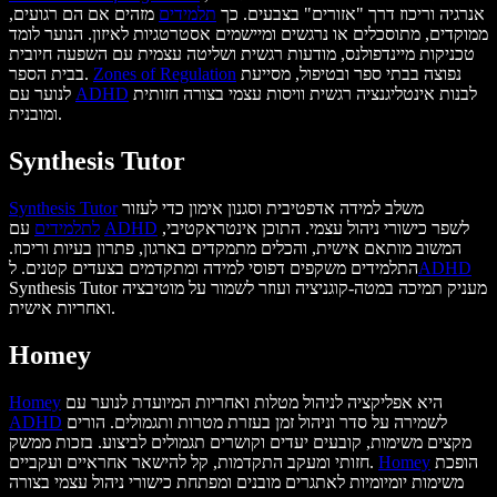
אנרגיה וריכוז דרך "אזורים" בצבעים. כך
תלמידים
מזהים אם הם רגועים,
ממוקדים, מתוסכלים או נרגשים ומיישמים אסטרטגיות לאיזון. הנוער לומד
טכניקות מיינדפולנס, מודעות רגשית ושליטה עצמית עם השפעה חיובית
נפוצה בבתי ספר ובטיפול, מסייעת
Zones of Regulation
בבית הספר.
לבנות אינטליגנציה רגשית וויסות עצמי בצורה חזותית
ADHD
לנוער עם
ומובנית.
Synthesis Tutor
משלב למידה אדפטיבית וסגנון אימון כדי לעזור
Synthesis Tutor
לשפר כישורי ניהול עצמי. התוכן אינטראקטיבי,
ADHD
עם
לתלמידים
המשוב מותאם אישית, והכלים מתמקדים בארגון, פתרון בעיות וריכוז.
ADHD
התלמידים משקפים דפוסי למידה ומתקדמים בצעדים קטנים. ל
Synthesis Tutor מעניק תמיכה במטה-קוגניציה ועוזר לשמור על מוטיבציה
ואחריות אישית.
Homey
היא אפליקציה לניהול מטלות ואחריות המיועדת לנוער עם
Homey
לשמירה על סדר וניהול זמן בעזרת מטרות ותגמולים. הורים
ADHD
מקצים משימות, קובעים יעדים וקושרים תגמולים לביצוע. בזכות ממשק
הופכת
Homey
חזותי ומעקב התקדמות, קל להישאר אחראיים ועקביים.
משימות יומיומיות לאתגרים מובנים ומפתחת כישורי ניהול עצמי בצורה