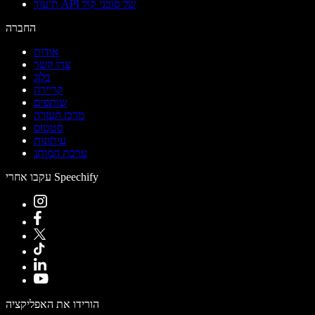
תיעוד API של סוכני קול
החברה
אודות
צרו קשר
בלוג
קריירה
שותפים
מרכז העזרה
סטטוס
עיתונות
ערכת המותג
עקבו אחרי Speechify
הורידו את האפליקציה