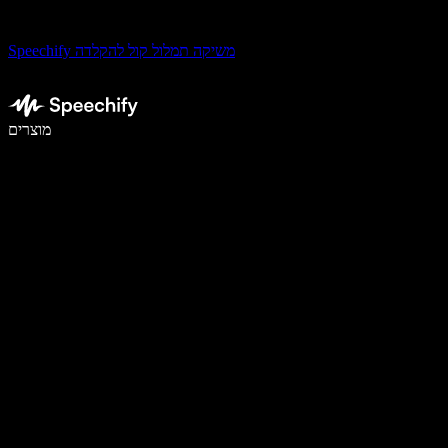
Speechify משיקה תמלול קול להקלדה
לכתוב פי 5 מהר יותר עם הכתבה קולית
מוצרים
למידע נוסף