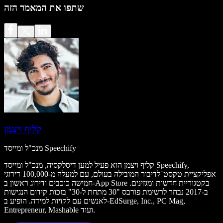
שתפו את המאמר הזה
קליף ויצמן
מנכ"ל ומייסד Speechify
קליף ויצמן הוא פעיל למען דיסלקסיה, מנכ"ל ומייסד Speechify,
אפליקציית טקסט־לדיבור המובילה בעולם, עם למעלה מ-100,000 דירוגי
חמישה כוכבים ודירוג ראשון ב-App Store בקטגוריית חדשות ומגזינים.
ב-2017 נבחר לרשימת פורבס "30 מתחת ל-30" בזכות קידום הנגישות
לאנשים עם לקויות למידה. הופיע ב-EdSurge, Inc., PC Mag,
Entrepreneur, Mashable ועוד.