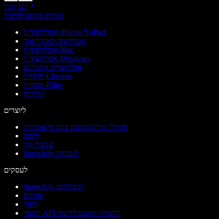
הצג הכל
המרת טקסט לדיבור
אפליקציה ל-iPhone ול-iPad
אפליקציה לאנדרואיד
אפליקציה ל-Mac
אפליקציה ל-Windows
אפליקציית אינטרנט
תוסף ל-Chrome
תוסף ל-Edge
הורדות
ליוצרים
מחולל קולות מבוסס בינה מלאכותית
דיבוב
שכפול קול
Speechify לעבודה
לעסקים
Speechify למפתחים
צוותים
חינוך
תיעוד API להמרת טקסט לדיבור