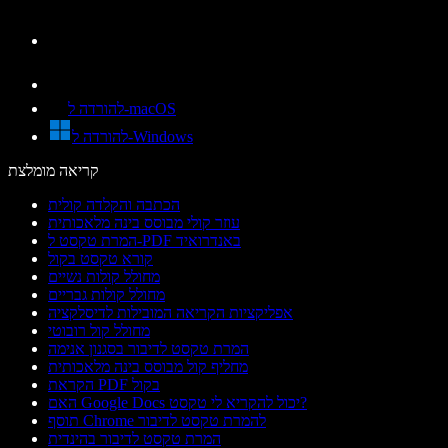
להורדה ל-macOS
להורדה ל-Windows
קריאה מומלצת
הכתבה והקלדה קולית
עוזר קולי מבוסס בינה מלאכותית
המרת טקסט ל-PDF באנדרואיד
קורא טקסט בקול
מחולל קולות נשיים
מחולל קולות גבריים
אפליקציות הקריאה המובילות לדיסלקציה
מחולל קול רובוטי
המרת טקסט לדיבור בסגנון אנימה
מחליף קול מבוסס בינה מלאכותית
הקראת PDF בקול
האם Google Docs יכול להקריא לי טקסט?
תוסף Chrome להמרת טקסט לדיבור
המרת טקסט לדיבור בהינדית