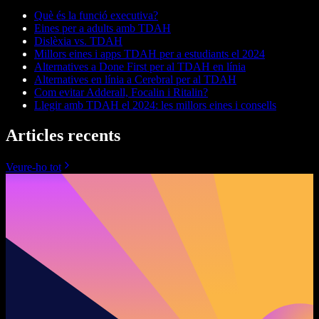
Què és la funció executiva?
Eines per a adults amb TDAH
Dislèxia vs. TDAH
Millors eines i apps TDAH per a estudiants el 2024
Alternatives a Done First per al TDAH en línia
Alternatives en línia a Cerebral per al TDAH
Com evitar Adderall, Focalin i Ritalin?
Llegir amb TDAH el 2024: les millors eines i consells
Articles recents
Veure-ho tot