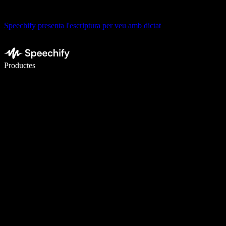
Speechify presenta l'escriptura per veu amb dictat
Escriu 5× més ràpid amb la veu
Productes
Més informació