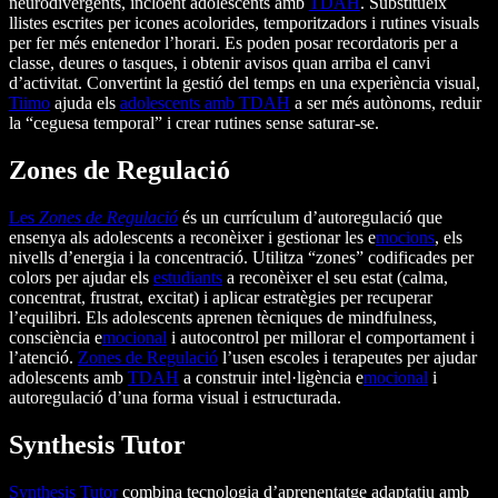
neurodivergents, incloent adolescents amb
TDAH
. Substitueix
llistes escrites per icones acolorides, temporitzadors i rutines visuals
per fer més entenedor l’horari. Es poden posar recordatoris per a
classe, deures o tasques, i obtenir avisos quan arriba el canvi
d’activitat. Convertint la gestió del temps en una experiència visual,
Tiimo
ajuda els
adolescents amb TDAH
a ser més autònoms, reduir
la “ceguesa temporal” i crear rutines sense saturar-se.
Zones de Regulació
Les
Zones de Regulació
és un currículum d’autoregulació que
ensenya als adolescents a reconèixer i gestionar les e
mocions
, els
nivells d’energia i la concentració. Utilitza “zones” codificades per
colors per ajudar els
estudiants
a reconèixer el seu estat (calma,
concentrat, frustrat, excitat) i aplicar estratègies per recuperar
l’equilibri. Els adolescents aprenen tècniques de mindfulness,
consciència e
mocional
i autocontrol per millorar el comportament i
l’atenció.
Zones de Regulació
l’usen escoles i terapeutes per ajudar
adolescents amb
TDAH
a construir intel·ligència e
mocional
i
autoregulació d’una forma visual i estructurada.
Synthesis Tutor
Synthesis Tutor
combina tecnologia d’aprenentatge adaptatiu amb