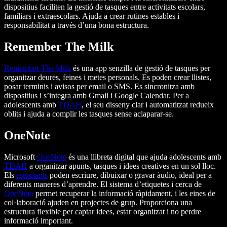
dispositius faciliten la gestió de tasques entre activitats escolars,
familiars i extraescolars. Ajuda a crear rutines estables i
responsabilitat a través d’una bona estructura.
Remember The Milk
Remember The Milk
és una app senzilla de gestió de tasques per
organitzar deures, feines i metes personals. Es poden crear llistes,
posar terminis i avisos per email o SMS. Es sincronitza amb
dispositius i s’integra amb Gmail i Google Calendar. Per a
adolescents amb
TDAH
, el seu disseny clar i automatitzat redueix
oblits i ajuda a complir les tasques sense aclaparar-se.
OneNote
Microsoft
OneNote
és una llibreta digital que ajuda adolescents amb
TDAH
a organitzar apunts, tasques i idees creatives en un sol lloc.
Els
estudiants
poden escriure, dibuixar o gravar àudio, ideal per a
diferents maneres d’aprendre. El sistema d’etiquetes i cerca de
OneNote
permet recuperar la informació ràpidament, i les eines de
col·laboració ajuden en projectes de grup. Proporciona una
estructura flexible per captar idees, estar organitzat i no perdre
informació important.