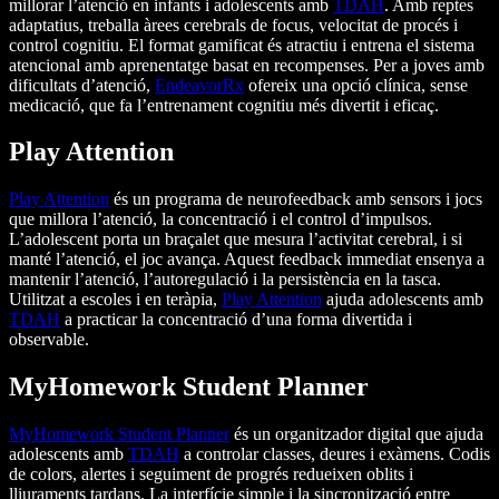
millorar l’atenció en infants i adolescents amb
TDAH
. Amb reptes
adaptatius, treballa àrees cerebrals de focus, velocitat de procés i
control cognitiu. El format gamificat és atractiu i entrena el sistema
atencional amb aprenentatge basat en recompenses. Per a joves amb
dificultats d’atenció,
EndeavorRx
ofereix una opció clínica, sense
medicació, que fa l’entrenament cognitiu més divertit i eficaç.
Play Attention
Play Attention
és un programa de neurofeedback amb sensors i jocs
que millora l’atenció, la concentració i el control d’impulsos.
L’adolescent porta un braçalet que mesura l’activitat cerebral, i si
manté l’atenció, el joc avança. Aquest feedback immediat ensenya a
mantenir l’atenció, l’autoregulació i la persistència en la tasca.
Utilitzat a escoles i en teràpia,
Play Attention
ajuda adolescents amb
TDAH
a practicar la concentració d’una forma divertida i
observable.
MyHomework Student Planner
MyHomework Student Planner
és un organitzador digital que ajuda
adolescents amb
TDAH
a controlar classes, deures i exàmens. Codis
de colors, alertes i seguiment de progrés redueixen oblits i
lliuraments tardans. La interfície simple i la sincronització entre