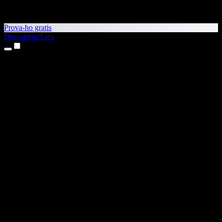
Prova-ho gratis
Descarrega'l ara
Productes
Text a veu
Aplicacions per a iPhone i iPad
Aplicació per a Android
Extensió per al Chrome
Extensió per a l'Edge
Aplicació web
Aplicació per al Mac
Aplicació per al Windows