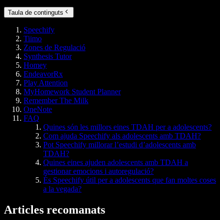
Taula de continguts
Speechify
Tiimo
Zones de Regulació
Synthesis Tutor
Homey
EndeavorRx
Play Attention
MyHomework Student Planner
Remember The Milk
OneNote
FAQ
Quines són les millors eines TDAH per a adolescents?
Com ajuda Speechify als adolescents amb TDAH?
Pot Speechify millorar l’estudi d’adolescents amb
TDAH?
Quines eines ajuden adolescents amb TDAH a
gestionar emocions i autoregulació?
És Speechify útil per a adolescents que fan moltes coses
a la vegada?
Articles recomanats