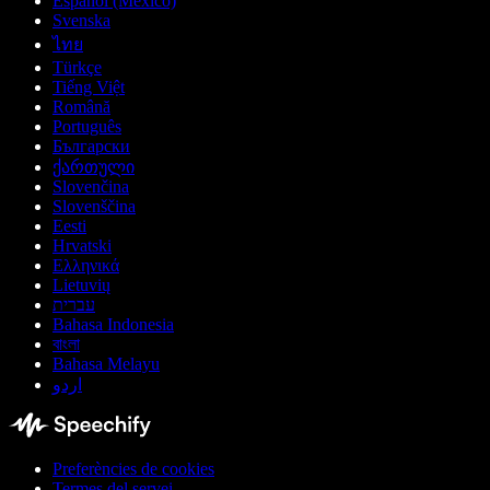
Español (México)
Svenska
ไทย
Türkçe
Tiếng Việt
Română
Português
Български
ქართული
Slovenčina
Slovenščina
Eesti
Hrvatski
Ελληνικά
Lietuvių
עברית
Bahasa Indonesia
বাংলা
Bahasa Melayu
اردو
Preferències de cookies
Termes del servei