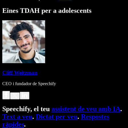
Eines TDAH per a adolescents
Cliff Weitzman
CEO i fundador de Speechify
Speechify, el teu
assistent de veu amb IA
.
Text a veu
.
Dictat per veu
.
Respostes
ràpides
.