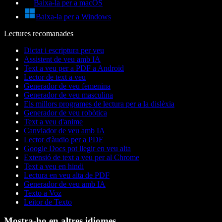
Baixa-la per a macOS
Baixa-la per a Windows
Lectures recomanades
Dictat i escriptura per veu
Assistent de veu amb IA
Text a veu per a PDF a Android
Lector de text a veu
Generador de veu femenina
Generador de veu masculina
Els millors programes de lectura per a la dislèxia
Generador de veu robòtica
Text a veu d'anime
Canviador de veu amb IA
Lector d'àudio per a PDF
Google Docs pot llegir en veu alta
Extensió de text a veu per al Chrome
Text a veu en hindi
Lectura en veu alta de PDF
Generador de veu amb IA
Texto a Voz
Leitor de Texto
Mostra-ho en altres idiomes