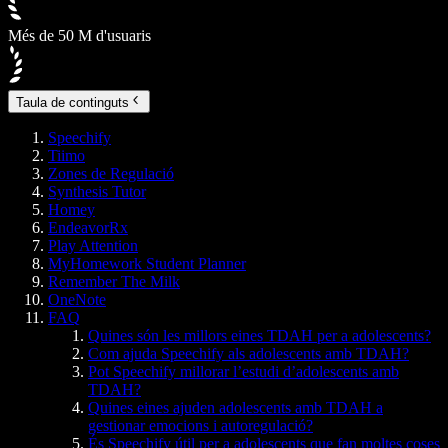
Més de 50 M d'usuaris
Taula de continguts
Speechify
Tiimo
Zones de Regulació
Synthesis Tutor
Homey
EndeavorRx
Play Attention
MyHomework Student Planner
Remember The Milk
OneNote
FAQ
Quines són les millors eines TDAH per a adolescents?
Com ajuda Speechify als adolescents amb TDAH?
Pot Speechify millorar l’estudi d’adolescents amb
TDAH?
Quines eines ajuden adolescents amb TDAH a
gestionar emocions i autoregulació?
És Speechify útil per a adolescents que fan moltes coses