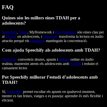
FAQ
Quines són les millors eines TDAH per a
adolescents?
Speechify
,
Tiimo
, MyHomework i
Play Attention
són eines clau per
al
TDAH
en adolescents, i
Speechify
transforma la lectura en àudio
atractiu perquè els
estudiants
mantinguin la concentració.
Com ajuda Speechify als adolescents amb TDAH?
Speechify
converteix deures, apunts i
articles
online en àudio
realista, mantenint atents els adolescents amb
TDAH
i reduint el
cansament lector.
Pot Speechify millorar l’estudi d’adolescents amb
TDAH?
Sí,
Speechify
permet escoltar els apunts en qualsevol moment,
mentre es fan feines, viatges o es passeja: aprendre és més flexible i
eficient.