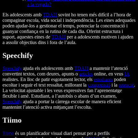
a la vegada?
Els adolescents amb
TDAH
sovint ho tenen més difícil a l’hora de
compaginar escola, vida social i independència. Les eines adequades
poden ajudar-los a gestionar el temps, potenciar la concentració i
guanyar confiança en la rutina de cada dia. Oferint estructura i
suport, aquestes eines de
TDAH
per a adolescents motiven i ajuden
a assolir objectius dins i fora de l’aula.
Speechify
Speechify
ajuda els adolescents amb
TDAH
a mantenir l’atenció
convertint textos, com deures, apunts o
articles
online, en veus
IA
realistes. En lloc de patir esgotament lector, els
estudiants
poden
escoltar i seguir el text ressaltat, millorant la
comprensió
i la
retenció
.
La velocitat ajustable i les veus expressives fan l’aprenentatge
flexible i amè. Estudiant, a l’autobús o abans d’un examen,
Speechify
ajuda a portar la càrrega escolar de manera eficient
mantenint l’atenció activa mitjançant l’escolta.
Tiimo
Tiimo
és un planificador visual diari pensat per a perfils