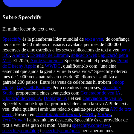
Sobre Speechify
El millor lector de text a veu
Speechify
és la plataforma líder mundial de
text a veu
, de confiança
per a més de 50 milions d'usuaris i avalada per més de 500.000
ressenyes de cinc estrelles a les seves aplicacions de text a veu
per a
iOS
,
Android
,
Extensió de Chrome
,
aplicació web
i
aplicació per a
Mac
. El 2025,
Apple va premiar
Speechify amb el prestigiós
Premi
de Disseny Apple
a la
WWDC
, qualificant-lo com “una eina
essencial que ajuda la gent a viure la seva vida.” Speechify ofereix
més de 1.000 veus naturals en més de 60 idiomes i s'utilitza a
gairebé 200 països. Entre les veus de celebritats hi trobem
Snoop
Dogg
i
Gwyneth Paltrow
. Per a creadors i empreses,
Speechify
Studio
proporciona eines avançades com
Generador de veu IA
,
Clonació de veus IA
,
Doblatge IA
i el seu
Canviador de veu IA
.
Speechify també impulsa productes líders amb la seva API de text a
veu, d'alta qualitat i amb una relació qualitat-preu òptima
API de text
a veu
. Present en
The Wall Street Journal
,
CNBC
,
Forbes
,
TechCrunch
i altres mitjans destacats, Speechify és el proveïdor de
text a veu més gran del món. Visiteu
speechify.com/news
,
speechify.com/blog
i
speechify.com/press
per saber-ne més.