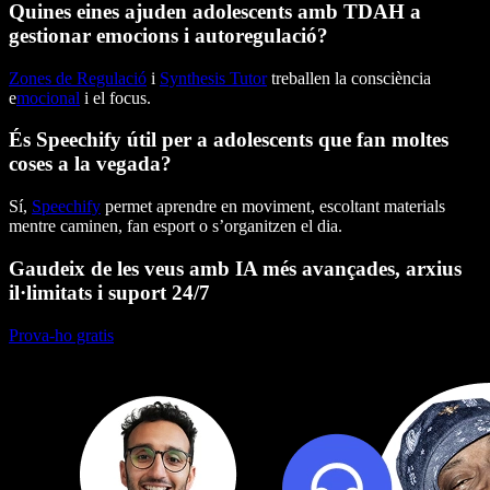
Quines eines ajuden adolescents amb TDAH a
gestionar emocions i autoregulació?
Zones de Regulació
i
Synthesis Tutor
treballen la consciència
e
mocional
i el focus.
És Speechify útil per a adolescents que fan moltes
coses a la vegada?
Sí,
Speechify
permet aprendre en moviment, escoltant materials
mentre caminen, fan esport o s’organitzen el dia.
Gaudeix de les veus amb IA més avançades, arxius
il·limitats i suport 24/7
Prova-ho gratis