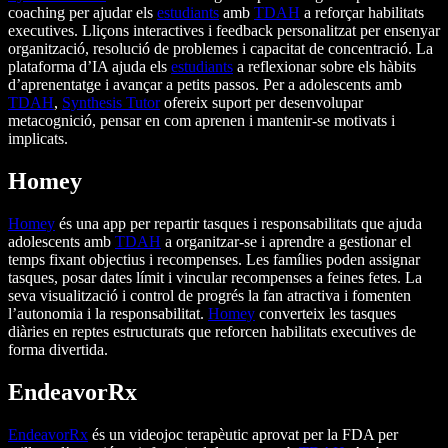
coaching per ajudar els
estudiants
amb
TDAH
a reforçar habilitats
executives. Lliçons interactives i feedback personalitzat per ensenyar
organització, resolució de problemes i capacitat de concentració. La
plataforma d’IA ajuda els
estudiants
a reflexionar sobre els hàbits
d’aprenentatge i avançar a petits passos. Per a adolescents amb
TDAH
,
Synthesis Tutor
ofereix suport per desenvolupar
metacognició, pensar en com aprenen i mantenir-se motivats i
implicats.
Homey
Homey
és una app per repartir tasques i responsabilitats que ajuda
adolescents amb
TDAH
a organitzar-se i aprendre a gestionar el
temps fixant objectius i recompenses. Les famílies poden assignar
tasques, posar dates límit i vincular recompenses a feines fetes. La
seva visualització i control de progrés la fan atractiva i fomenten
l’autonomia i la responsabilitat.
Homey
converteix les tasques
diàries en reptes estructurats que reforcen habilitats executives de
forma divertida.
EndeavorRx
EndeavorRx
és un videojoc terapèutic aprovat per la FDA per