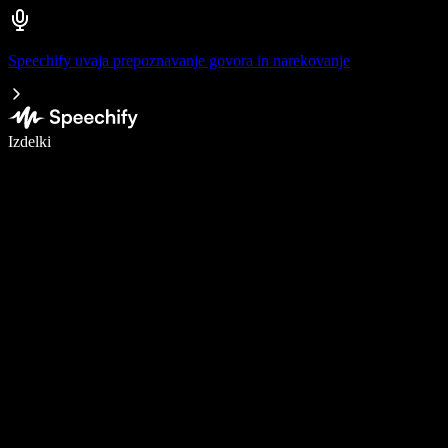
Speechify uvaja prepoznavanje govora in narekovanje
Pišite 5× hitreje z narekovanjem
Izdelki
Več o tem