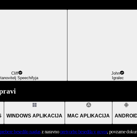
Cliff
John
tanovitelj Speechifyja
Igralec
pravi
S
WINDOWS APLIKACIJA
MAC APLIKACIJA
ANDROI
prebere besedilo naglas
z naravno
pretvorbo besedila v govor
, povzame dokume