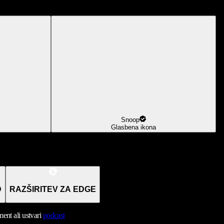
Snoop
Glasbena ikona
D
RAZŠIRITEV ZA EDGE
nt ali ustvari
podcast