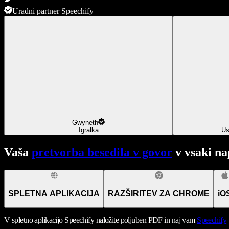
Uradni partner Speechify
Gwyneth
Igralka
Us
Vaša
pretvorba besedila v govor
v vsaki na
SPLETNA APLIKACIJA
RAZŠIRITEV ZA CHROME
iO
V spletno aplikacijo Speechify naložite poljuben PDF in naj vam
Speechify