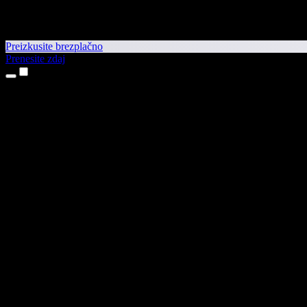
Preizkusite brezplačno
Prenesite zdaj
Izdelki
Pretvorba besedila v govor
Aplikaciji za iPhone in iPad
Aplikacija za Android
Razširitev za Chrome
Razširitev za Edge
Spletna aplikacija
Aplikacija za Mac
Aplikacija za Windows