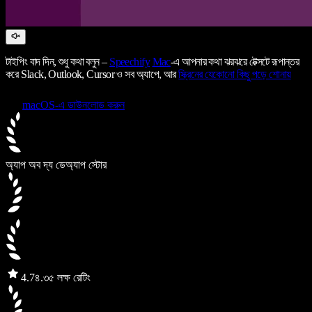
টাইপিং বাদ দিন, শুধু কথা বলুন –
Speechify
Mac
-এ আপনার কথা ঝরঝরে টেক্সটে রূপান্তর
করে Slack, Outlook, Cursor ও সব অ্যাপে, আর
স্ক্রিনের যেকোনো কিছু পড়ে শোনায়
macOS-এ ডাউনলোড করুন
অ্যাপ অব দ্য ডে
অ্যাপ স্টোর
4.7
৪.৩৫ লক্ষ রেটিং