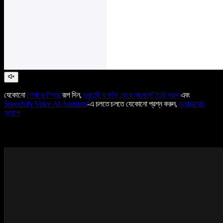
যেকোনো
লেখাকে স্পিচে
রূপ দিন,
ডকুমেন্ট বা বর্ণনা থেকে পডকাস্ট তৈরি করুন
এবং
Speechify Voice AI Assistant
-এ চলতে চলতে যেকোনো প্রশ্ন করুন,
অ্যান্ড্রয়েড
অ্যাপে