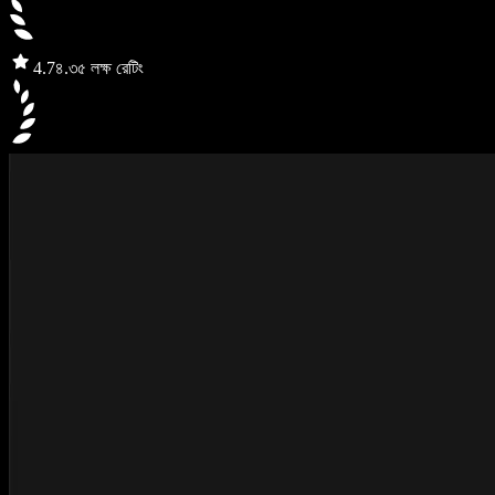
4.7
৪.৩৫ লক্ষ রেটিং