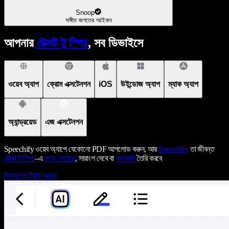
Snoop
সঙ্গীত জগতের আইকন
আপনার
টেক্সট টু স্পিচ
, সব ডিভাইসে
ওয়েব অ্যাপ
ক্রোম এক্সটেনশন
iOS
উইন্ডোজ অ্যাপ
ম্যাক অ্যাপ
অ্যান্ড্রয়েড
এজ এক্সটেনশন
Speechify ওয়েব অ্যাপে যেকোনো PDF আপলোড করুন, আর
Speechify
তা জীবন্ত
টেক্সট টু স্পিচ
–এ
পড়ে শোনাবে
, সারাংশ দেবে বা
পডকাস্ট
তৈরি করবে
বিনামূল্যে ট্রাই করুন