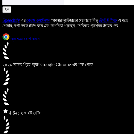
Speechify
-এর
ক্রোম এক্সটেনশন
আপনার ব্রাউজারের যেকোনো কিছু
টেক্সট টু স্পিচ
-এ পড়ে
শোনায়, কথা বললে টাইপ করে এবং আপনি যা পড়ছেন, সে বিষয়ে প্রশ্নের উত্তর দেয়
ক্রোম-এ যোগ করুন
২০২৩ সালের প্রিয় অ্যাপ
Google Chrome-এর পক্ষ থেকে
4.6
২১ হাজারটি রেটিং