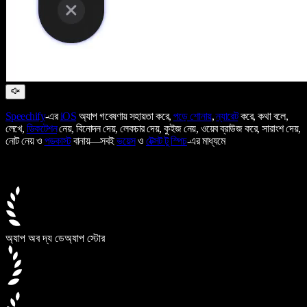
Speechify
-এর
iOS
অ্যাপ গবেষণায় সহায়তা করে,
পড়ে শোনায়
,
ন্যারেট
করে, কথা বলে,
লেখে,
ডিকটেশন
নেয়, বিনোদন দেয়, লেকচার দেয়, কুইজ নেয়, ওয়েব ব্রাউজ করে, সারাংশ দেয়,
নোট নেয় ও
পডকাস্ট
বানায়—সবই
ভয়েস
ও
টেক্সট টু স্পিচ
-এর মাধ্যমে
অ্যাপ অব দ্য ডে
অ্যাপ স্টোর