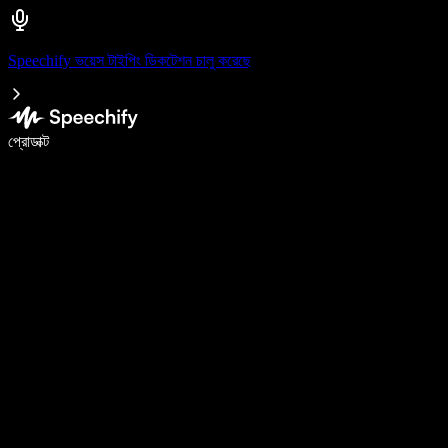
Speechify ভয়েস টাইপিং ডিকটেশন চালু করেছে
ভয়েস টাইপিং দিয়ে ৫ গুণ দ্রুত লিখুন
প্রোডাক্ট
আরও জানুন