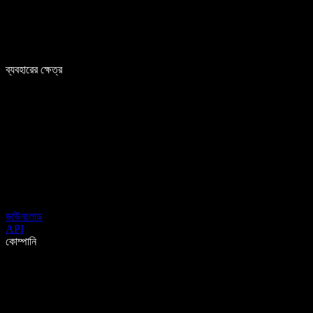
ব্যবহারের ক্ষেত্র
ডাউনলোড
API
কোম্পানি