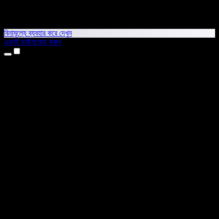
বিনামূল্যে ব্যবহার করে দেখুন
এখনই ডাউনলোড করুন
প্রোডাক্ট
টেক্সট টু স্পিচ
আইফোন ও আইপ্যাড অ্যাপ
অ্যান্ড্রয়েড অ্যাপ
ক্রোম এক্সটেনশন
এজ এক্সটেনশন
ওয়েব অ্যাপ
ম্যাক অ্যাপ
উইন্ডোজ অ্যাপ