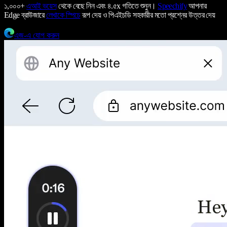
১,০০০+
এআই ভয়েস
থেকে বেছে নিন এবং ৪.৫x গতিতে শুনুন।
Speechify
আপনার
Edge ব্রাউজারে
লেখাকে স্পিচে
রূপ দেয় ও পিএইচডি সহকারীর মতো প্রশ্নের উত্তর দেয়
এজ-এ যোগ করুন