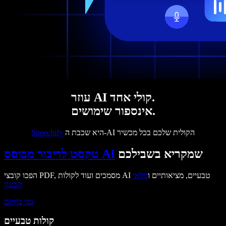
עוזר AI קולי אחד.
אינספור שימושים.
היא שכבת ה-AI הקולית שלכם בכל מכשיר
Speechify
שמקריא בשבילכם
טקסט לדיבור מבוסס AI
הפכו קובצי PDF, מסמכים ועוד לקולות AI טבעיים, מציאותיים ו
מלאי
הבעה
נסו בחינם
קולות טבעיים