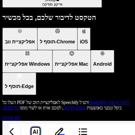
אייקון מוזיקה
הטקסט לדיבור שלכם, בכל מכשיר
iOS
תוסף ל-Chrome
אפליקציית ווב
Android
אפליקציית Mac
אפליקציית Windows
תוסף ל-Edge
להקריא אותו
Speechify
העלו כל PDF לאפליקציית הווב של Speechify ותנו ל
בקול טבעי באמצעות
טקסט לדיבור
, לסכם אותו או ליצור ממנו
פודקאסט
נסו בחינם