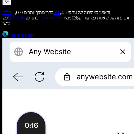
והאזינו במהירות של עד פי 4.5,
קולות AI
בחרו מתוך יותר מ-1,000
ממיר
טקסט לדיבור
בדפדפן Edge וגם עונה על שאלות כמו עוזר
Speechify
כש
אישי
הוסיפו ל-Edge