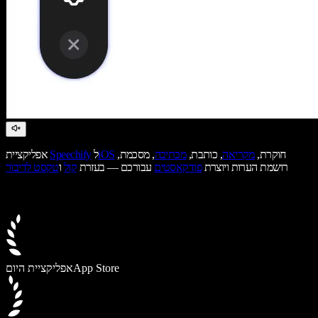
חוקרת,
מקריאה
, כותבת,
מכתיבה
, מסכמת,
iOS
ל
Speechify
אפליקציית
רושמת הערות ויוצרת
פודקאסטים
עבורכם — בעזרת
קול
ו
טקסט לדיבור
App Store
אפליקציית היום