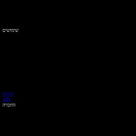
שימושים
הורדה
API
החברה