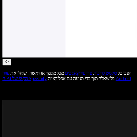
הפכו כל
טקסט לדיבור
,
צרו פודקאסטים
מכל מסמך או תיאור, ושאלו את
עוזר
Android
כל שאלה תוך כדי תנועה עם אפליקציית
ה-AI הקולי של Speechify