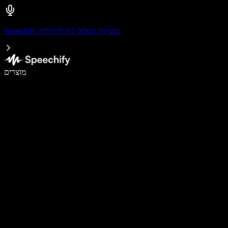
Speechify משיקה תמלול קול להקלדה
לכתוב פי 5 מהר יותר עם הכתבה קולית
מוצרים
למידע נוסף