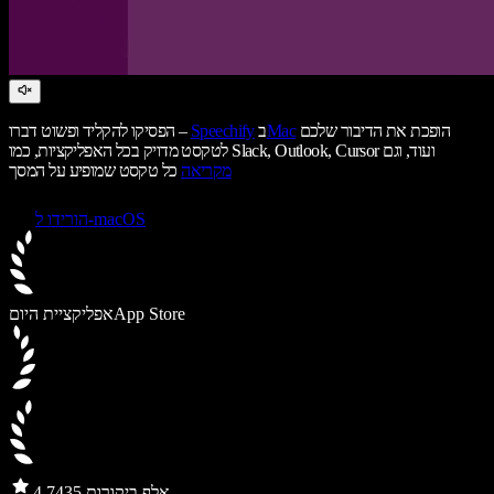
הופכת את הדיבור שלכם
Mac
ב
Speechify
הפסיקו להקליד ופשוט דברו –
לטקסט מדויק בכל האפליקציות, כמו Slack, Outlook, Cursor ועוד, וגם
מקריאה
כל טקסט שמופיע על המסך
הורידו ל-macOS
App Store
אפליקציית היום
435 אלף ביקורות
4.7