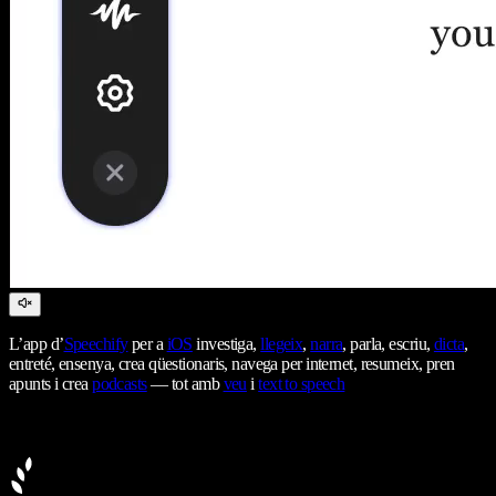
L’app d’
Speechify
per a
iOS
investiga,
llegeix
,
narra
, parla, escriu,
dicta
,
entreté, ensenya, crea qüestionaris, navega per internet, resumeix, pren
apunts i crea
podcasts
— tot amb
veu
i
text to speech