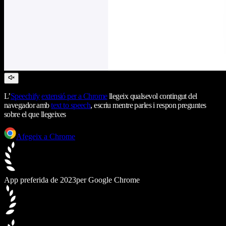
L’
Speechify
extensió per a Chrome
llegeix qualsevol contingut del
navegador amb
text to speech
, escriu mentre parles i respon preguntes
sobre el que llegeixes
Afegeix a Chrome
App preferida de 2023
per Google Chrome