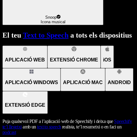
Snoop
Icona musical
El teu
Text to Speech
a tots els dispositius
APLICACIÓ WEB
EXTENSIÓ CHROME
iOS
APLICACIÓ WINDOWS
APLICACIÓ MAC
ANDROID
EXTENSIÓ EDGE
Puja qualsevol PDF a l’aplicació web de Speechify i deixa que
Speechify
te’l llegeixi
amb un
text to speech
realista, te’l resumeixi o en faci un
podcast