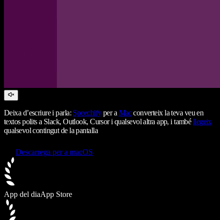
Deixa d’escriure i parla:
Speechify
per a
Mac
converteix la teva veu en
textos polits a Slack, Outlook, Cursor i qualsevol altra app, i també
llegeix
qualsevol contingut de la pantalla
Descarrega per a macOS
App del dia
App Store