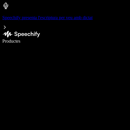
Speechify presenta l'escriptura per veu amb dictat
Escriu 5× més ràpid amb la veu
Productes
Més informació