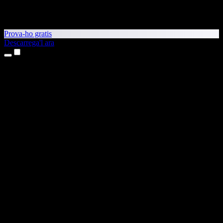
Prova-ho gratis
Descarrega'l ara
Productes
Text a veu
Aplicacions per a iPhone i iPad
Aplicació per a Android
Extensió per al Chrome
Extensió per a l'Edge
Aplicació web
Aplicació per al Mac