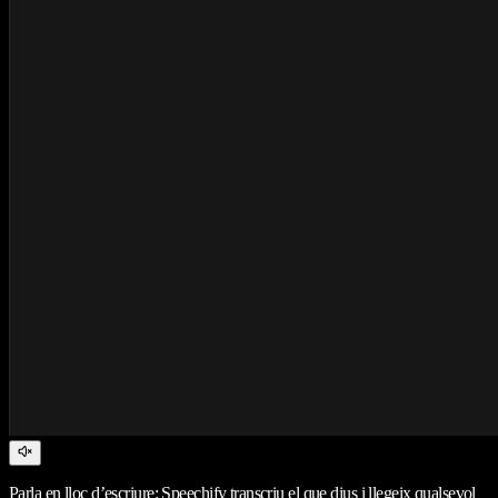
Parla en lloc d’escriure: Speechify transcriu el que dius i llegeix qualsevol