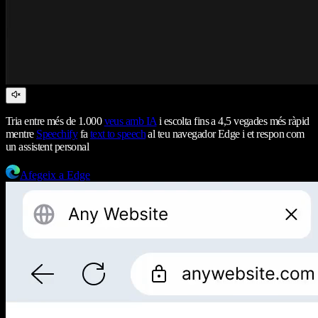
Tria entre més de 1.000
veus amb IA
i escolta fins a 4,5 vegades més ràpid
mentre
Speechify
fa
text to speech
al teu navegador Edge i et respon com
un assistent personal
Afegeix a Edge