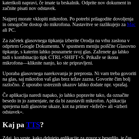
katerikoli napravi, če imate ta brskalnik. Odprite nov dokument in
začnite pisati nov odstavek.
Najprej morate vklopiti mikrofon. Po potrebi prilagodite dovoljenja
in omogočite dostop do mikrofona. Nastavitve se razlikujejo za
Mac
ali PC.
Za začetek glasovnega tipkanja izberite Orodja na vrhu zaslona v
odprtem Google Dokumentu. V spustnem meniju poiščite Glasovno
tipkanje, s katerim lahko posnamete svoj glas. Zaženete ga lahko
tudi s kombinacijo tipk CTRL+SHIFT+S. Prikaže se ikona
mikrofona—kliknite nanjo, ko ste pripravljeni.
Uporaba glasovnega narekovanja je preprosta. Ni vam treba govoriti
na glas, saj mikrofon vaš glas brez težav zazna. Govorite čim bolj
razločno. Z uporabo ustreznih ukazov lahko dodate npr. vprašaj.
Če aplikacija naredi napako, jo lahko popravite tako, da označite
besedo in jo zamenjate, ne da bi zaustavili mikrofon. Aplikacija
sprejema tudi glasovne ukaze, kot na primer »ležeče« ali »izberi
odstavek«.
Kaj pa
TTS
?
Zdaj, ko veste, kako delujejo aplikacije za govor v besedilo, je čas