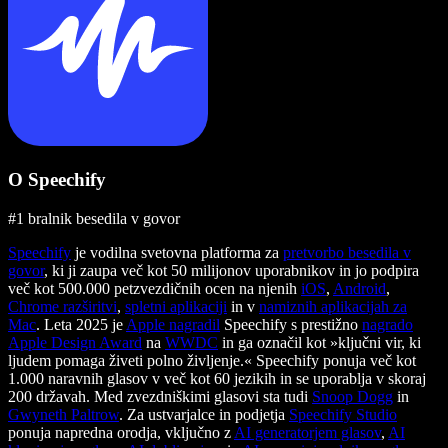
O Speechify
#1 bralnik besedila v govor
Speechify
je vodilna svetovna platforma za
pretvorbo besedila v
govor
, ki ji zaupa več kot 50 milijonov uporabnikov in jo podpira
več kot 500.000 petzvezdičnih ocen na njenih
iOS
,
Android
,
Chrome razširitvi
,
spletni aplikaciji
in v
namiznih aplikacijah za
Mac
. Leta 2025 je
Apple nagradil
Speechify s prestižno
nagrado
Apple Design Award
na
WWDC
in ga označil kot »ključni vir, ki
ljudem pomaga živeti polno življenje.« Speechify ponuja več kot
1.000 naravnih glasov v več kot 60 jezikih in se uporablja v skoraj
200 državah. Med zvezdniškimi glasovi sta tudi
Snoop Dogg
in
Gwyneth Paltrow
. Za ustvarjalce in podjetja
Speechify Studio
ponuja napredna orodja, vključno z
AI generatorjem glasov
,
AI