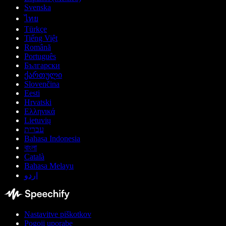
Svenska
ไทย
Türkçe
Tiếng Việt
Română
Português
Български
ქართული
Slovenčina
Eesti
Hrvatski
Ελληνικά
Lietuvių
עברית
Bahasa Indonesia
বাংলা
Català
Bahasa Melayu
اردو
Nastavitve piškotkov
Pogoji uporabe