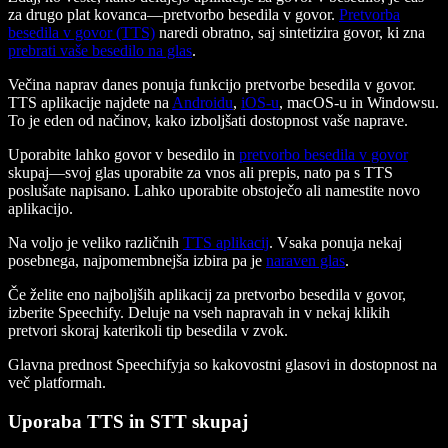
za drugo plat kovanca—pretvorbo besedila v govor.
Pretvorba
besedila v govor (TTS)
naredi obratno, saj sintetizira govor, ki zna
prebrati vaše besedilo na glas
.
Večina naprav danes ponuja funkcijo pretvorbe besedila v govor.
TTS aplikacije najdete na
Androidu
,
iOS-u
, macOS-u in Windowsu.
To je eden od načinov, kako izboljšati dostopnost vaše naprave.
Uporabite lahko govor v besedilo in
pretvorbo besedila v govor
skupaj—svoj glas uporabite za vnos ali prepis, nato pa s TTS
poslušate napisano. Lahko uporabite obstoječo ali namestite novo
aplikacijo.
Na voljo je veliko različnih
TTS aplikacij
. Vsaka ponuja nekaj
posebnega, najpomembnejša izbira pa je
naraven glas
.
Če želite eno najboljših aplikacij za pretvorbo besedila v govor,
izberite Speechify. Deluje na vseh napravah in v nekaj klikih
pretvori skoraj katerikoli tip besedila v zvok.
Glavna prednost Speechifyja so kakovostni glasovi in dostopnost na
več platformah.
Uporaba TTS in STT skupaj