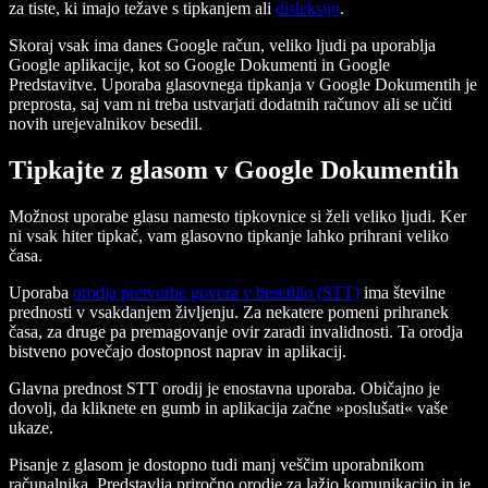
za tiste, ki imajo težave s tipkanjem ali
disleksijo
.
Skoraj vsak ima danes Google račun, veliko ljudi pa uporablja
Google aplikacije, kot so Google Dokumenti in Google
Predstavitve. Uporaba glasovnega tipkanja v Google Dokumentih je
preprosta, saj vam ni treba ustvarjati dodatnih računov ali se učiti
novih urejevalnikov besedil.
Tipkajte z glasom v Google Dokumentih
Možnost uporabe glasu namesto tipkovnice si želi veliko ljudi. Ker
ni vsak hiter tipkač, vam glasovno tipkanje lahko prihrani veliko
časa.
Uporaba
orodja pretvorbe govora v besedilo (STT)
ima številne
prednosti v vsakdanjem življenju. Za nekatere pomeni prihranek
časa, za druge pa premagovanje ovir zaradi invalidnosti. Ta orodja
bistveno povečajo dostopnost naprav in aplikacij.
Glavna prednost STT orodij je enostavna uporaba. Običajno je
dovolj, da kliknete en gumb in aplikacija začne »poslušati« vaše
ukaze.
Pisanje z glasom je dostopno tudi manj veščim uporabnikom
računalnika. Predstavlja priročno orodje za lažjo komunikacijo in je