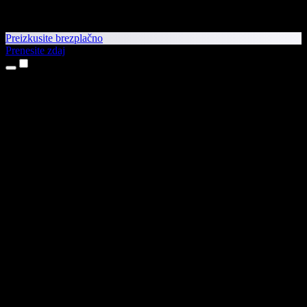
Preizkusite brezplačno
Prenesite zdaj
Izdelki
Pretvorba besedila v govor
Aplikaciji za iPhone in iPad
Aplikacija za Android
Razširitev za Chrome
Razširitev za Edge
Spletna aplikacija
Aplikacija za Mac
Aplikacija za Windows