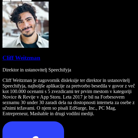
Cliff Weitzman
Direktor in ustanovitelj Speechifyja
Cliff Weitzman je zagovornik disleksije ter direktor in ustanovitelj
Speechifyja, najboljše aplikacije za pretvorbo besedila v govor z več
kot 100.000 ocenami s 5 zvezdicami ter prvim mestom v kategoriji
Novice & Revije v App Storu. Leta 2017 je bil na Forbesovem
seznamu 30 under 30 zaradi dela na dostopnosti interneta za osebe z
učnimi težavami. O njem so pisali EdSurge, Inc., PC Mag,
Entrepreneur, Mashable in drugi vodilni mediji.