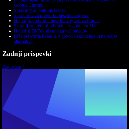
Google Chromu
Speechify ali NaturalReader
5 razširitev za pretvorbo besedila v govor
Najboljša pretvorba besedila v govor za iPhone
5 orodij za pretvorbo besedila v govor za Mac
Najboljši TikTok glasovi za več ogledov
IBM pretvorba besedila v govor: kako deluje in najboljše
alternative
Zadnji prispevki
Poglej vse