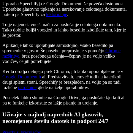
Uporaba Speechifyja z Google Dokumenti še poveča dostopnost.
Uporabite glasovno tipkanje za narekovanje celotnega dokumenta,
potem pa Speechify za
lektoriranje
.
To je najenostavnejši način za poslušanje celotnega dokumenta.
Tako dobite boljši vpogled in lahko besedilo izboljšate tam, kjer je
še prostor.
Aplikacije lahko uporabljate samostojno, vsako besedilo pa
spremenite v govor. Še posebej preprosto je s pomočjo
Chrome
razširitve
, brez posebnega učenja—čeprav je na voljo veliko
vodičev, če jih potrebujete.
Ker ta orodja delujejo prek Chroma, jih lahko uporabljate ne le v
Google Dokumentih
ali Predstavitvah, temveč tudi na katerikoli
drugi spletni strani. Speechify je brezplačen, na voljo pa so tudi
različne
naročnine
glede na želje uporabnikov.
Posnetek lahko shranite na Google Drive, ga poslušate kjerkoli ali
pa te funkcije izkoristite za lažje pisanje in urejanje.
Uživajte v najbolj naprednih AI glasovih,
neomejenem številu datotek in podpori 24/7
Preizkusi brezplačno