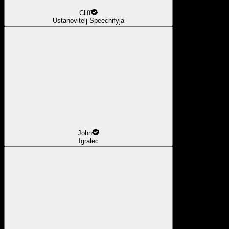
Cliff
Ustanovitelj Speechifyja
John
Igralec