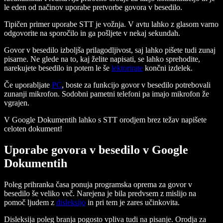
le eden od načinov uporabe pretvorbe govora v besedilo.
Tipičen primer uporabe STT je vožnja. V avtu lahko z glasom varno
odgovorite na sporočilo in ga pošljete v nekaj sekundah.
Govor v besedilo izboljša prilagodljivost, saj lahko pišete tudi zunaj
pisarne. Ne glede na to, kaj želite napisati, se lahko sprehodite,
narekujete besedilo in potem le še
lektorirate
končni izdelek.
Če uporabljate
PC
, boste za funkcijo govor v besedilo potrebovali
zunanji mikrofon. Sodobni pametni telefoni pa imajo mikrofon že
vgrajen.
V Google Dokumentih lahko s STT orodjem brez težav napišete
celoten dokument!
Uporabe govora v besedilo v Google
Dokumentih
Poleg prihranka časa ponuja programska oprema za govor v
besedilo še veliko več. Narejena je bila predvsem z mislijo na
pomoč ljudem z
disleksijo
in pri tem je zares učinkovita.
Disleksija poleg branja pogosto vpliva tudi na pisanje. Orodja za