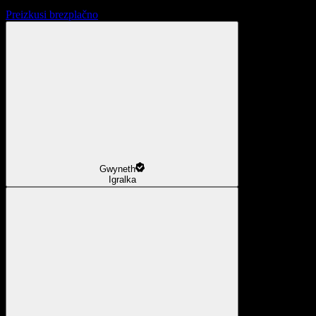
Preizkusi brezplačno
Gwyneth
Igralka