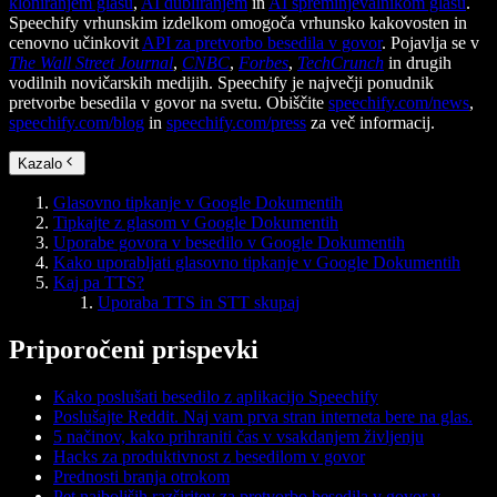
kloniranjem glasu
,
AI dubliranjem
in
AI spreminjevalnikom glasu
.
Speechify vrhunskim izdelkom omogoča vrhunsko kakovosten in
cenovno učinkovit
API za pretvorbo besedila v govor
. Pojavlja se v
The Wall Street Journal
,
CNBC
,
Forbes
,
TechCrunch
in drugih
vodilnih novičarskih medijih. Speechify je največji ponudnik
pretvorbe besedila v govor na svetu. Obiščite
speechify.com/news
,
speechify.com/blog
in
speechify.com/press
za več informacij.
Kazalo
Glasovno tipkanje v Google Dokumentih
Tipkajte z glasom v Google Dokumentih
Uporabe govora v besedilo v Google Dokumentih
Kako uporabljati glasovno tipkanje v Google Dokumentih
Kaj pa TTS?
Uporaba TTS in STT skupaj
Priporočeni prispevki
Kako poslušati besedilo z aplikacijo Speechify
Poslušajte Reddit. Naj vam prva stran interneta bere na glas.
5 načinov, kako prihraniti čas v vsakdanjem življenju
Hacks za produktivnost z besedilom v govor
Prednosti branja otrokom
Pet najboljših razširitev za pretvorbo besedila v govor v