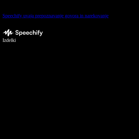
Speechify uvaja prepoznavanje govora in narekovanje
Pišite 5× hitreje z narekovanjem
Izdelki
Več o tem