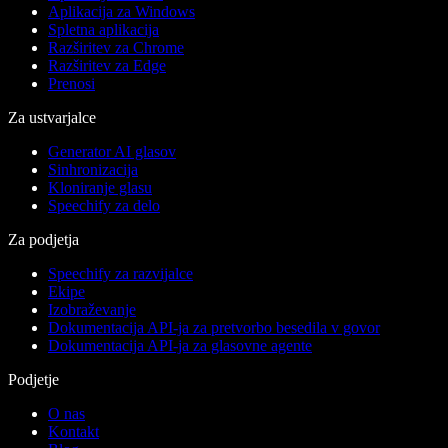
Aplikacija za Windows
Spletna aplikacija
Razširitev za Chrome
Razširitev za Edge
Prenosi
Za ustvarjalce
Generator AI glasov
Sinhronizacija
Kloniranje glasu
Speechify za delo
Za podjetja
Speechify za razvijalce
Ekipe
Izobraževanje
Dokumentacija API-ja za pretvorbo besedila v govor
Dokumentacija API-ja za glasovne agente
Podjetje
O nas
Kontakt