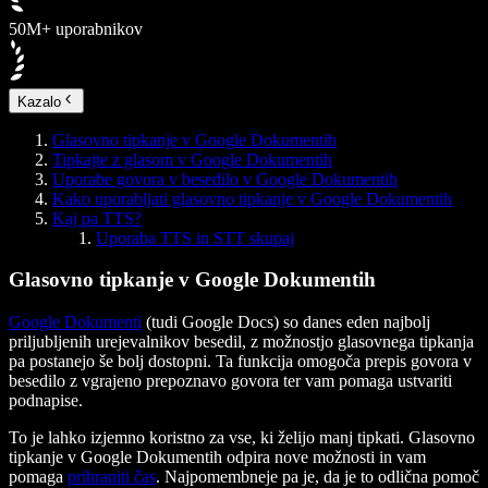
50M+ uporabnikov
Kazalo
Glasovno tipkanje v Google Dokumentih
Tipkajte z glasom v Google Dokumentih
Uporabe govora v besedilo v Google Dokumentih
Kako uporabljati glasovno tipkanje v Google Dokumentih
Kaj pa TTS?
Uporaba TTS in STT skupaj
Glasovno tipkanje v Google Dokumentih
Google Dokumenti
(tudi Google Docs) so danes eden najbolj
priljubljenih urejevalnikov besedil, z možnostjo glasovnega tipkanja
pa postanejo še bolj dostopni. Ta funkcija omogoča prepis govora v
besedilo z vgrajeno prepoznavo govora ter vam pomaga ustvariti
podnapise.
To je lahko izjemno koristno za vse, ki želijo manj tipkati. Glasovno
tipkanje v Google Dokumentih odpira nove možnosti in vam
pomaga
prihraniti čas
. Najpomembneje pa je, da je to odlična pomoč