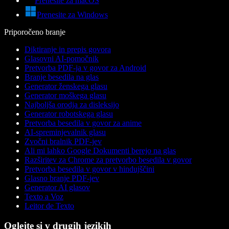
Prenesite za macOS
Prenesite za Windows
Priporočeno branje
Diktiranje in prepis govora
Glasovni AI-pomočnik
Pretvorba PDF-ja v govor za Android
Branje besedila na glas
Generator ženskega glasu
Generator moškega glasu
Najboljša orodja za disleksijo
Generator robotskega glasu
Pretvorba besedila v govor za anime
AI-spreminjevalnik glasu
Zvočni bralnik PDF-jev
Ali mi lahko Google Dokumenti berejo na glas
Razširitev za Chrome za pretvorbo besedila v govor
Pretvorba besedila v govor v hindujščini
Glasno branje PDF-jev
Generator AI glasov
Texto a Voz
Leitor de Texto
Oglejte si v drugih jezikih