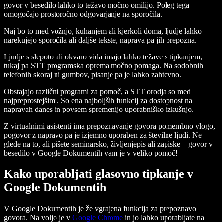
govor v besedilo lahko to težavo močno omilijo. Poleg tega
omogočajo prostoročno odgovarjanje na sporočila.
Naj bo to med vožnjo, kuhanjem ali kjerkoli doma, ljudje lahko
narekujejo sporočila ali daljše tekste, naprava pa jih prepozna.
Ljudje s slepoto ali okvaro vida imajo lahko težave s tipkanjem,
tukaj pa STT programska oprema močno pomaga. Na sodobnih
telefonih skoraj ni gumbov, pisanje pa je lahko zahtevno.
Obstajajo različni programi za pomoč, a STT orodja so med
najpreprostejšimi. So ena najboljših funkcij za dostopnost na
napravah danes in povsem spremenijo uporabniško izkušnjo.
Z virtualnimi asistenti ima prepoznavanje govora pomembno vlogo,
pogovor z napravo pa je izjemno uporaben za številne ljudi. Ne
glede na to, ali pišete seminarsko, življenjepis ali zapiske—govor v
besedilo v Google Dokumentih vam je v veliko pomoč!
Kako uporabljati glasovno tipkanje v
Google Dokumentih
V Google Dokumentih je že vgrajena funkcija za prepoznavo
govora. Na voljo je v
Google Chrome
in jo lahko uporabljate na