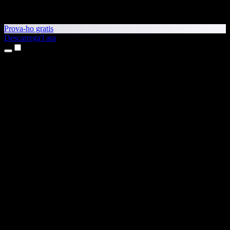
Prova-ho gratis
Descarrega'l ara
Productes
Text a veu
Aplicacions per a iPhone i iPad
Aplicació per a Android
Extensió per al Chrome
Extensió per a l'Edge
Aplicació web
Aplicació per al Mac
Aplicació per al Windows