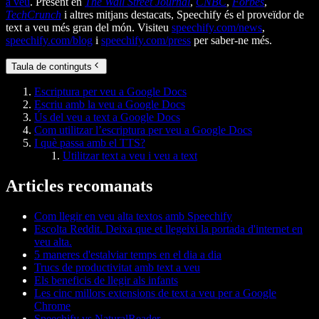
a veu
. Present en
The Wall Street Journal
,
CNBC
,
Forbes
,
TechCrunch
i altres mitjans destacats, Speechify és el proveïdor de
text a veu més gran del món. Visiteu
speechify.com/news
,
speechify.com/blog
i
speechify.com/press
per saber-ne més.
Taula de continguts
Escriptura per veu a Google Docs
Escriu amb la veu a Google Docs
Ús del veu a text a Google Docs
Com utilitzar l’escriptura per veu a Google Docs
I què passa amb el TTS?
Utilitzar text a veu i veu a text
Articles recomanats
Com llegir en veu alta textos amb Speechify
Escolta Reddit. Deixa que et llegeixi la portada d'internet en
veu alta.
5 maneres d'estalviar temps en el dia a dia
Trucs de productivitat amb text a veu
Els beneficis de llegir als infants
Les cinc millors extensions de text a veu per a Google
Chrome
Speechify vs NaturalReader