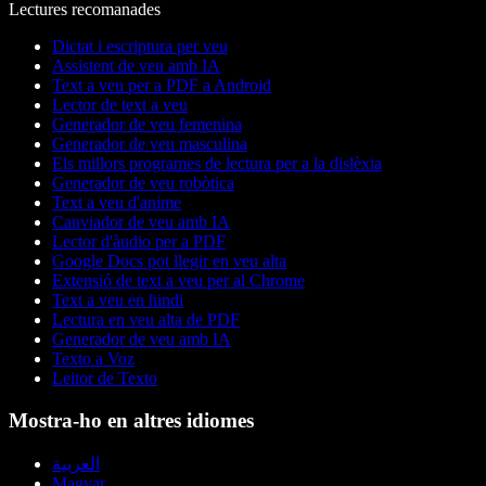
Lectures recomanades
Dictat i escriptura per veu
Assistent de veu amb IA
Text a veu per a PDF a Android
Lector de text a veu
Generador de veu femenina
Generador de veu masculina
Els millors programes de lectura per a la dislèxia
Generador de veu robòtica
Text a veu d'anime
Canviador de veu amb IA
Lector d'àudio per a PDF
Google Docs pot llegir en veu alta
Extensió de text a veu per al Chrome
Text a veu en hindi
Lectura en veu alta de PDF
Generador de veu amb IA
Texto a Voz
Leitor de Texto
Mostra-ho en altres idiomes
العربية
Magyar