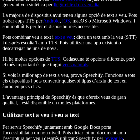
generant veu sintètica per
llegir el text en veu alta
.
La majoria de dispositius avui tenen alguna opció de text a veu. Pots
trobar apps TTS per
Android
,
iOS
, macOS o Microsoft Windows, i
són molt útils per fer el dispositiu més accessible.
Pots combinar veu a text i
text a veu
: dicta un text amb la veu (STT)
i després escolta’l amb TTS. Pots utilitzar una app existent o
descarregar-ne una de nova.
Hi ha moltes opcions de
TTS
. Cadascuna té opcions diferents, però
el més important és que tingui
veus naturals
.
Si vols la millor app de text a veu, prova Speechify. Funciona a tots
els dispositius i pots convertir qualsevol tipus d’arxiu de text en
àudio en pocs clics.
L’avantatge principal de Speechify és que ofereix veus de gran
qualitat, i està disponible en moltes plataformes.
Utilitzar text a veu i veu a text
Fer servir Speechify juntament amb Google Docs porta
l'accessibilitat a un nou nivell. Pots dictar tot un document amb
l’escriptura per veu i després utilitzar Speechify per
revisar-lo
.