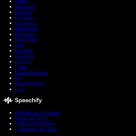
Türkçe
Tiếng Việt
Română
Português
Български
ქართული
Slovenčina
Slovenščina
Eesti
Hrvatski
Ελληνικά
Lietuvių
עברית
Bahasa Indonesia
বাংলা
Bahasa Melayu
اردو
Preferències de cookies
Termes del servei
Política de privacitat
© Speechify Inc 2026