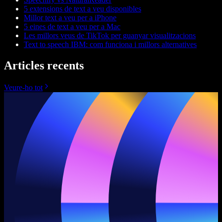
5 extensions de text a veu disponibles
Millor text a veu per a iPhone
5 eines de text a veu per a Mac
Les millors veus de TikTok per guanyar visualitzacions
Text to speech IBM: com funciona i millors alternatives
Articles recents
Veure-ho tot