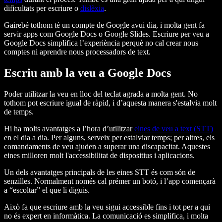
dificultats per escriure o
dislèxia
.
Gairebé tothom té un compte de Google avui dia, i molta gent fa
servir apps com Google Docs o Google Slides. Escriure per veu a
Google Docs simplifica l’experiència perquè no cal crear nous
comptes ni aprendre nous processadors de text.
Escriu amb la veu a Google Docs
Poder utilitzar la veu en lloc del teclat agrada a molta gent. No
tothom pot escriure igual de ràpid, i d’aquesta manera s'estalvia molt
de temps.
Hi ha molts avantatges a l’hora d’utilitzar
eines de veu a text (STT)
en el dia a dia. Per alguns, serveix per estalviar temps; per altres, els
comandaments de veu ajuden a superar una discapacitat. Aquestes
eines milloren molt l'accessibilitat de dispositius i aplicacions.
Un dels avantatges principals de les eines STT és com són de
senzilles. Normalment només cal prémer un botó, i l’app començarà
a “escoltar” el que li diguis.
Això fa que escriure amb la veu sigui accessible fins i tot per a qui
no és expert en informàtica. La comunicació es simplifica, i molta