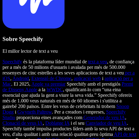
Sobre Speechify
El millor lector de text a veu
Speechify
és la plataforma líder mundial de
text a veu
, de confiança
per a més de 50 milions d'usuaris i avalada per més de 500.000
ressenyes de cinc estrelles a les seves aplicacions de text a veu
per a
iOS
,
Android
,
Extensió de Chrome
,
aplicació web
i
aplicació per a
Mac
. El 2025,
Apple va premiar
Speechify amb el prestigiós
Premi
de Disseny Apple
a la
WWDC
, qualificant-lo com “una eina
essencial que ajuda la gent a viure la seva vida.” Speechify ofereix
més de 1.000 veus naturals en més de 60 idiomes i s'utilitza a
gairebé 200 països. Entre les veus de celebritats hi trobem
Snoop
Dogg
i
Gwyneth Paltrow
. Per a creadors i empreses,
Speechify
Studio
proporciona eines avançades com
Generador de veu IA
,
Clonació de veus IA
,
Doblatge IA
i el seu
Canviador de veu IA
.
Speechify també impulsa productes líders amb la seva API de text a
veu, d'alta qualitat i amb una relació qualitat-preu òptima
API de text