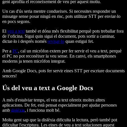
gent aprofita el reconeixement de veu per aquest motiu.
Un cas d'ús seria mentre condueixes. Si necessites respondre un
missatge sense posar ningú en risc, pots utilitzar STT per enviar-lo
en pocs segons.
El
veu a text
també et dóna més flexibilitat perquè pots treballar fora
de l’oficina. Sigui quin sigui el document, pots sortir a caminar,
dictar-lo i després només
revisar-lo
quan estigui fet.
Per a
PC
, cal un micròfon extern per fer servir el veu a text, perquè
el PC no pot reconèixer la veu sense. En canvi, els smartphones
moderns ja tenen micròfon integrat.
Amb Google Docs, pots fer servir eines STT per escriure documents
sencers!
Ús del veu a text a Google Docs
A més d'estalviar temps, el veu a text ofereix moltes altres
aplicacions. De fet, està pensat especialment per ajudar persones
amb
dislèxia
, i funciona molt bé.
Molta gent sap que la dislèxia dificulta la lectura, però també pot
dificultar l'escriptura. Les eines de veu a text solucionen aquest