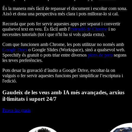
És la manera més fàcil de repassar el document i escoltar com sona.
Això et dona una perspectiva més clara i pots millorar-lo si cal.
Recorda que pots fer servir aquestes apps per separat i convertir
qualsevol text en veu. És fàcil amb l'
extensió de Chrome
i no
necessites tutorials (tot i que n'hi ha si vols ajuda extra).
Com que funcionen amb Chrome, les pots utilitzar no només amb
Google Docs
o Google Slides (Workspace), sinó a qualsevol web.
Speechify és gratuït o pots triar entre diversos
plans de preu
segons
les teves preferències.
Pots desar la gravació d’àudio a Google Drive, escoltar-la on
vulguis o fer servir aquestes funcions per simplificar l’escriptura i
l'edició.
Gaudeix de les veus amb IA més avançades, arxius
il·limitats i suport 24/7
Prova-ho gratis