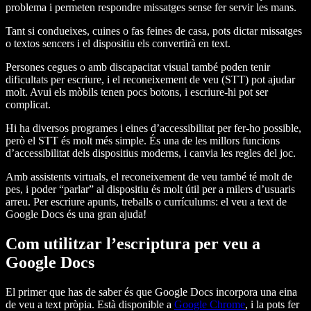
problema i permeten respondre missatges sense fer servir les mans.
Tant si condueixes, cuines o fas feines de casa, pots dictar missatges
o textos sencers i el dispositiu els convertirà en text.
Persones cegues o amb discapacitat visual també poden tenir
dificultats per escriure, i el reconeixement de veu (STT) pot ajudar
molt. Avui els mòbils tenen pocs botons, i escriure-hi pot ser
complicat.
Hi ha diversos programes i eines d’accessibilitat per fer-ho possible,
però el STT és molt més simple. És una de les millors funcions
d’accessibilitat dels dispositius moderns, i canvia les regles del joc.
Amb assistents virtuals, el reconeixement de veu també té molt de
pes, i poder “parlar” al dispositiu és molt útil per a milers d’usuaris
arreu. Per escriure apunts, treballs o currículums: el veu a text de
Google Docs és una gran ajuda!
Com utilitzar l’escriptura per veu a
Google Docs
El primer que has de saber és que Google Docs incorpora una eina
de veu a text pròpia. Està disponible a
Google Chrome
, i la pots fer