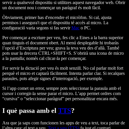
servir a qualsevol dispositiu si utilitzes aquest navegador web. Obrir
un document nou i començar un paràgraf és molt fàcil.
Òbviament, primer has d'encendre el micròfon. Si cal, ajusta
permisos i assegura't que el dispositiu té accés al micro. La
configuració varia segons si fas servir
Mac
o PC.
Per començar a escriure per veu, fes clic a Eines a la barra superior
quan tinguis el document obert. Al menú desplegable hi trobaràs
l’opció d’Escriptura per veu; grava la teva veu des d’allà. També
pots usar la drecera CTRL+SHIFT+S. S’obrirà una icona de micro
a la pantalla; només cal clicar-la per començar.
Fer servir la dictació per veu és molt senzill. No cal parlar molt fort
perquè el micro et captarà fàcilment. Intenta parlar clar. Si recalques
paraules, pots afegir signes d’interrogació, per exemple.
Si l’app comet un error, sempre pots seleccionar la paraula amb el
cursor i corregir-la sense parar el micro. L’app permet ordres com
“cursiva” o “seleccionar paràgraf” per personalitzar encara més.
I què passa amb el
TTS
?
Ara que ja saps com funcionen les apps de veu a text, toca parlar de
l’altra cara: el text a veu.
Text a veu (TTS)
fa just el contrari,