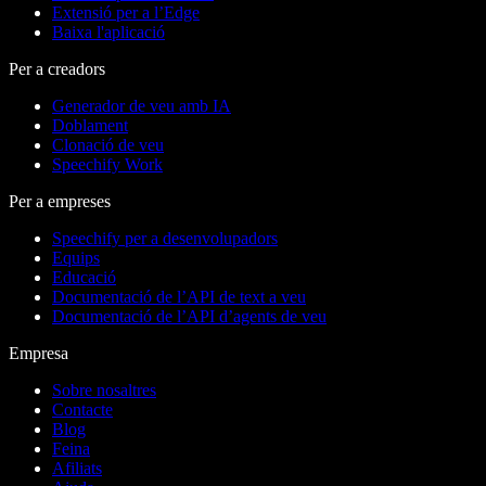
Extensió per a l’Edge
Baixa l'aplicació
Per a creadors
Generador de veu amb IA
Doblament
Clonació de veu
Speechify Work
Per a empreses
Speechify per a desenvolupadors
Equips
Educació
Documentació de l’API de text a veu
Documentació de l’API d’agents de veu
Empresa
Sobre nosaltres
Contacte
Blog
Feina
Afiliats