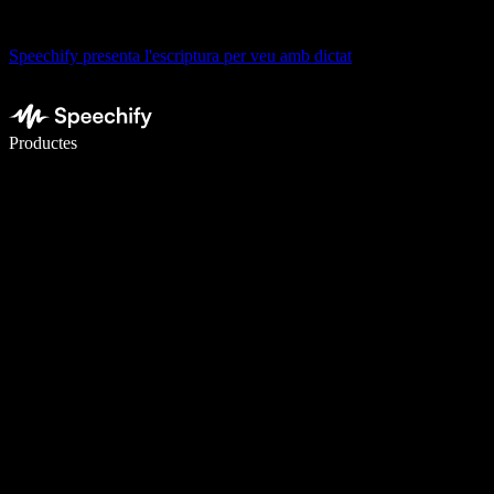
Speechify presenta l'escriptura per veu amb dictat
Escriu 5× més ràpid amb la veu
Productes
Més informació