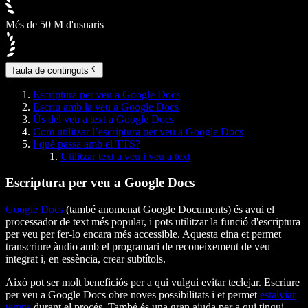
Més de 50 M d'usuaris
Taula de continguts
Escriptura per veu a Google Docs
Escriu amb la veu a Google Docs
Ús del veu a text a Google Docs
Com utilitzar l’escriptura per veu a Google Docs
I què passa amb el TTS?
Utilitzar text a veu i veu a text
Escriptura per veu a Google Docs
Google Docs
(també anomenat Google Documents) és avui el
processador de text més popular, i pots utilitzar la funció d'escriptura
per veu per fer-lo encara més accessible. Aquesta eina et permet
transcriure àudio amb el programari de reconeixement de veu
integrat i, en essència, crear subtítols.
Això pot ser molt beneficiós per a qui vulgui evitar teclejar. Escriure
per veu a Google Docs obre noves possibilitats i et permet
estalviar
temps
durant el procés. També és una gran ajuda per a qui tingui