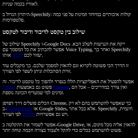
לאודיו בכמה שניות.
היתרון הגדול ב-Speechify: קולות איכותיים במיוחד וזמינות על פני כמה
פלטפורמות.
שילוב בין טקסט לדיבור ודיבור לטקסט
שילוב של Speechify ו-Google Docs ייקח את הנגישות לשלב הבא.
אפשר להכתיב את כל המסמך עם Voice Typing, ואחר כך Speechify
אותו.
יעזור לכם
להגיה
זו הדרך הכי פשוטה לקרוא וגם להאזין למסמך שלכם. כך מקבלים עוד
זווית הסתכלות וניתן לשפר לפי הצורך.
אפשר להפעיל את האפליקציות הללו בנפרד ולהפוך כל טקסט לדיבור. זה
, ואין צורך במדריכים – אבל הם
תוסף ל-Chrome
פשוט גם באמצעות
זמינים למי שמעדיף הכוונה נוספת.
הכלים פועלים דרך דפדפן Chrome, כך שאפשר להשתמש בהם לא רק
או Google Slides, אלא בכל אתר. Speechify חינמית,
Google Docs
ב-
לפי הצורך.
ויש גם אפשרויות
תשלום
אפשר לשמור את ההקלטה ב-Google Drive, להאזין אליה מכל מקום, או
פשוט להשתמש בכלים כדי להקל ולעבוד בצורה חכמה ונוחה יותר.