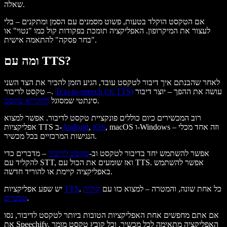
שאלה.
אם הטקסט הוקלד בטעות, פשוט מסמנים עם הסמן ומתקנים – בלי
לעצור את המיקרופון. האפליקציה תומכת בפקודות קול כמו "נטוי" או
"בחר פסקה" להתאמה אישית.
ומה עם TTS?
לאחר שהבנתם איך דיבור לטקסט עובד, הגיע הזמן להכיר את הצד השני
עושה את ההפך – יוצר דיבור
Text-to-speech (או TTS)
– טקסט לדיבור.
.
סינתטי שמסוגל
להקריא טקסט
רוב המכשירים כיום כוללים פונקציית טקסט לדיבור. אפשר למצוא
, macOS ו-Windows – וזה אחד מכלי
iOS
,
Android
אפליקציות TTS ב-
הנגישות המרכזיים בכל מכשיר.
אפשר להשתמש יחד בדיבור לטקסט וב-
טקסט לדיבור
– מדברים כדי
להקליד עם STT, ואז שומעים את הכול עם TTS. אפשר להשתמש
באפליקציה קיימת או להוריד חדשה.
. כל אחת שונה, והמטרה – למצוא כזו עם
קולות
TTS
יש שפע אפליקציות
.
טבעיים
אם אתם מחפשים אחת האפליקציות הטובות ביותר לטקסט לדיבור, נסו
את Speechify. האפליקציה מתאימה לכל מכשיר, וכל קובץ טקסט מומר