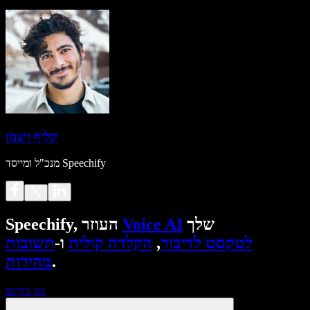
קליף ויצמן
מנכ"ל ומייסד Speechify
שלך
Voice AI
Speechify, העוזר
לטקסט לדיבור
,
הקלדה קולית
ו-
תשובות
.
מהירות
נסו בחינם