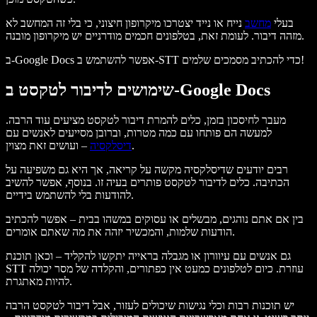
בעלי
מחשב
נייח או נייד יצטרכו מיקרופון חיצוני, כי בלי זה המחשב לא
מזהה דיבור. לעומת זאת, בטלפונים חכמים מודרניים יש מיקרופון מובנה.
ב-Google Docs אפשר להשתמש ב-STT כדי להכתיב מסמכים שלמים!
שימושים לדיבור לטקסט ב-Google Docs
מעבר לחיסכון בזמן, כלים להמרת דיבור לטקסט מציעים עוד הרבה.
למעשה הם פותחו עם כמה מטרות, וברובן מסייעים לאנשים עם
– ועושים זאת מצוין.
דיסלקסיה
רבים יודעים שדיסלקסיה מקשה על קריאה, אך היא גם משפיעה על
הכתיבה. כלים לדיבור לטקסט פותרים בעיה זו. בנוסף, אפשר להשיב
להודעות בלי להשתמש בידיים.
בין אם אתם נוהגים, מבשלים או עסוקים במשהו בבית – אפשר להכתיב
הודעות שלמות, והמכשיר יזהה את מה שאתם אומרים.
גם אנשים עם עיוורון או מגבלה בראייה יתקשו להקליד – וכאן תוכנת
STT עוזרת. כיום לטלפונים כמעט אין כפתורים, והקלדה של מסר יכולה
להיות מאתגרת.
יש תוכנות רבות וכלי נגישות שיכולים לעזור, אבל דיבור לטקסט הרבה