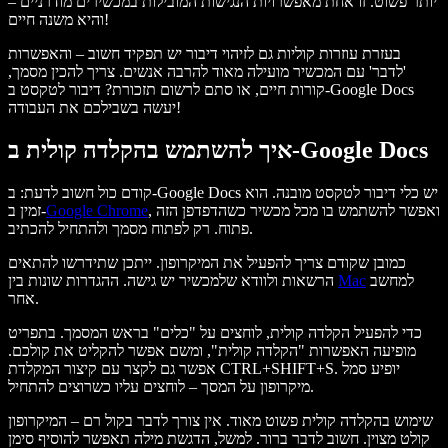
יותר פשוט. זו אחת מאפשרויות הנגישות המובילות במכשירים מודרניים –
והיא משנה חיים!
בעזרת עוזרות קוליות גם לזיהוי דיבור יש תפקיד חשוב – והאפשרות
'לדבר' עם המכשיר מועילה מאוד להרבה אנשים. צריך להכין מסמך,
קורות חיים, או סתם לרשום תזכורת? דיבור לטקסט ב-Google Docs
יעשה בשבילכם את העבודה!
איך להשתמש בהקלדה קולית ב-Google Docs
קודם כול חשוב לדעת: ב-Google Docs יש כלי דיבור לטקסט מובנה. הוא
, ואפשר להשתמש בו מכל מכשיר כשהדפדפן הזה
Google Chrome
זמין ב-
פתוח. רק לפתוח מסמך ולהתחיל להכתיב.
כמובן שקודם צריך להפעיל את המיקרופון. ייתכן שתידרשו להתאים
למחשב
Mac
הרשאות ולוודא שלמכשיר יש גישה. ההגדרות שונות בין
אחר.
כדי להפעיל הקלדה קולית, לוחצים על "כלים" בראש המסמך. בתפריט
מופיעה האפשרות "הקלדה קולית", ומשם אפשר להקליט את קולכם.
אפשר גם לקצר עם קיצור המקלדת CTRL+SHIFT+S. יופיע סמל
מיקרופון על המסך – לוחצים עליו כשרוצים להתחיל.
שימוש בהקלדה קולית פשוט מאוד. אין צורך לדבר בקול רם – המיקרופון
קולט מצוין. חשוב לדבר ברור. למשל, הדגשת מילה תאפשר להוסיף סימן