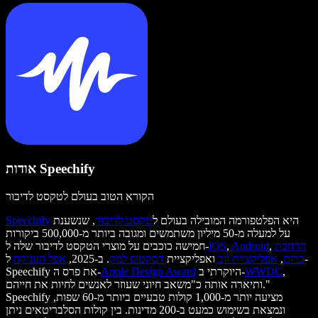
אודות Speechify
הקורא הטוב בעולם לטקסט לדיבור
היא הפלטפורמה המובילה בעולם ל
טקסט לדיבור
, שנשענת
Speechify
על למעלה מ-50 מיליון משתמשים ומגובה ביותר מ-500,000 ביקורות
הרחבת
,
Android
,
iOS
חמישה כוכבים על מוצרי הטקסט לדיבור שלה ל-
כרום
,
אפליקציית ווב
ואפליקציית
דסקטופ למק
. ב-2025,
אפל העניקה
ל-
,
WWDC
היוקרתי ב-
Apple Design Award
Speechify את פרס ה-
ותיארה אותה כ"משאב חיוני שעוזר לאנשים לחיות את חייהם."
Speechify מציעה יותר מ-1,000 קולות טבעיים ביותר מ-60 שפות,
ונמצאת בשימוש כמעט ב-200 מדינות. בין קולות הסלבריטאים ניתן