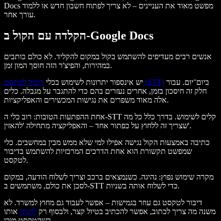
Docs מפשט מאוד את העניינים – לא צריך לפתוח חשבון חדש או ללמוד
עורך אחר.
הקלדה עם הקול ב-Google Docs
אנשים רבים מעדיפים להשתמש בקול במקום להקליד. לא כולם כותבים
במהירות, והפיצ'ר הזה חוסך המון זמן.
ביום־יום. עבור
דיבור לטקסט (STT)
יש אינספור יתרונות לשימוש בכלי
חלק זה חיסכון בזמן, אחרים נעזרים בהם כדי להתגבר על מגבלה. כלים
אלה מאוד משפרים את נגישות המכשירים והאפליקציות.
אחת ההפתעות הטובות: רוב כלי ה-STT קלים לשימוש. בדרך כלל כל מה
שצריך זה ללחוץ על כפתור אחד – והאפליקציה מתחילה 'להאזין'.
כתיבה באמצעות הקול נגישה אפילו למי שלא ממש מבין במחשבים. כלי
שמפשט תקשורת הוא אחת הדרכים המרכזיות להשתמש בדיבור
לטקסט.
מקרה שימוש נפוץ: נהיגה. כשנמצאים ברכב וצריך לשלוח הודעה, במקום
לסכן את כולם, משתמשים ב-STT כדי לשלוח אותה בשניות.
דיבור לטקסט גם עוזר בגמישות – אפשר לעבוד גם מחוץ למשרד. לא
משנה מה צריך לכתוב, אפשר להכתיב בטיול קצר, ולבסוף רק
להגיה
אותו
כשהטקסט מוכן.