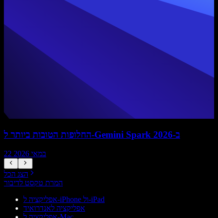
החלופות הטובות ביותר ל-Gemini Spark ב-2026
22 במאי 2026
הצג הכל
המרת טקסט לדיבור
אפליקציה ל-iPhone ול-iPad
אפליקציה לאנדרואיד
אפליקציה ל-Mac