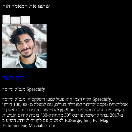
שתפו את המאמר הזה
קליף ויצמן
מנכ"ל ומייסד Speechify
קליף ויצמן הוא פעיל למען דיסלקסיה, מנכ"ל ומייסד Speechify,
אפליקציית טקסט־לדיבור המובילה בעולם, עם למעלה מ-100,000 דירוגי
חמישה כוכבים ודירוג ראשון ב-App Store בקטגוריית חדשות ומגזינים.
ב-2017 נבחר לרשימת פורבס "30 מתחת ל-30" בזכות קידום הנגישות
לאנשים עם לקויות למידה. הופיע ב-EdSurge, Inc., PC Mag,
Entrepreneur, Mashable ועוד.