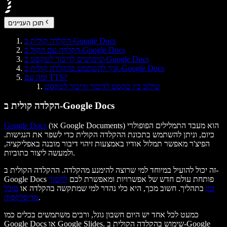
תוכן העניינים
הקלדה קולית ב-Google Docs
הקלדה עם הקול ב-Google Docs
שימושים לדיבור לטקסט ב-Google Docs
איך להשתמש בהקלדה קולית ב-Google Docs
ומה עם TTS?
שילוב בין טקסט לדיבור ודיבור לטקסט
הקלדה קולית ב-Google Docs
(או Google Documents) הוא מעבד התמלילים הפופולרי
Google Docs
כיום, וניתן להשתמש בתכונת ההקלדה הקולית כדי לשפר את הנגישות.
הפיצ'ר מאפשר תמלול אודיו באמצעות זיהוי דיבור מובנה באפליקציה,
ולמעשה ליצור כתוביות.
זה יכול להועיל במיוחד למי שרוצה להימנע מהקלדה. ההקלדה הקולית ב-
Google Docs פותחת עולם חדש של אפשרויות ומאפשרת לכם
לחסוך
זמן
בתהליך. חשוב מכך, היא כלי נהדר למי שמתקשה בהקלדה או
סובל
.
מדיסלקסיה
כמעט לכל אחד יש היום חשבון גוגל, ורבים משתמשים בכלים כמו
Google Docs או Google Slides. שימוש בהקלדה הקולית ב-Google