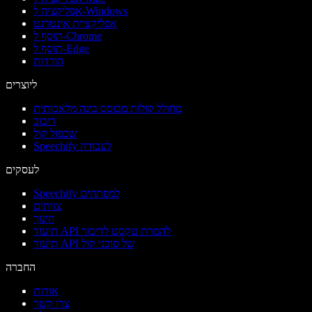
אפליקציה ל-Windows
אפליקציית אינטרנט
תוסף ל-Chrome
תוסף ל-Edge
הורדות
ליוצרים
מחולל קולות מבוסס בינה מלאכותית
דיבוב
שכפול קול
Speechify לעבודה
לעסקים
Speechify למפתחים
צוותים
חינוך
תיעוד API להמרת טקסט לדיבור
תיעוד API של סוכני קול
החברה
אודות
צרו קשר