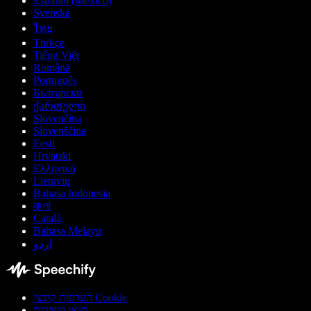
Español (México)
Svenska
ไทย
Türkçe
Tiếng Việt
Română
Português
Български
ქართული
Slovenčina
Slovenščina
Eesti
Hrvatski
Ελληνικά
Lietuvių
Bahasa Indonesia
বাংলা
Català
Bahasa Melayu
اردو
העדפות קובצי Cookie
תנאי השירות