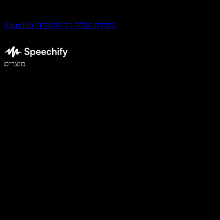
Speechify משיקה תמלול קול להקלדה
לכתוב פי 5 מהר יותר עם הכתבה קולית
מוצרים
למידע נוסף