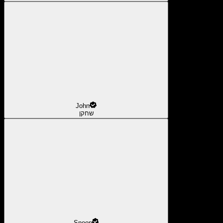
John
שחקן
Snoop