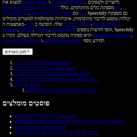
. ליוצרים ולעסקים,
Gwyneth Paltrow
ו-
Snoop Dogg
למצוא את
,
מחולל קולות AI
מספקת כלים מתקדמים, כולל
Speechify Studio
. Speechify גם מספקת
מחליף קולות AI
וגם
דיבוב AI
,
שיבוטי קול AI
יכולות טקסט לדיבור מתקדמות, איכותיות ומשתלמות למוצרים מובילים
The Wall Street
שלה. הופיעה ב-
API לטקסט לדיבור
באמצעות ה-
וגופי חדשות נוספים, Speechify
TechCrunch
,
Forbes
,
CNBC
,
Journal
,
speechify.com/news
היא ספקית טקסט לדיבור הגדולה בעולם. בקרו ב-
למידע נוסף.
speechify.com/press
ו-
speechify.com/blog
תוכן העניינים
הקלדה קולית ב-Google Docs
הקלדה עם הקול ב-Google Docs
שימושים לדיבור לטקסט ב-Google Docs
איך להשתמש בהקלדה קולית ב-Google Docs
ומה עם TTS?
שילוב בין טקסט לדיבור ודיבור לטקסט
פוסטים מומלצים
איך להקריא טקסט עם Speechify
האזינו לרדיט. תנו לדף הבית של האינטרנט לקרוא בשבילכם.
5 דרכים לחסוך זמן ביום־יום
טיפים לשיפור פרודוקטיביות עם טקסט לדיבור