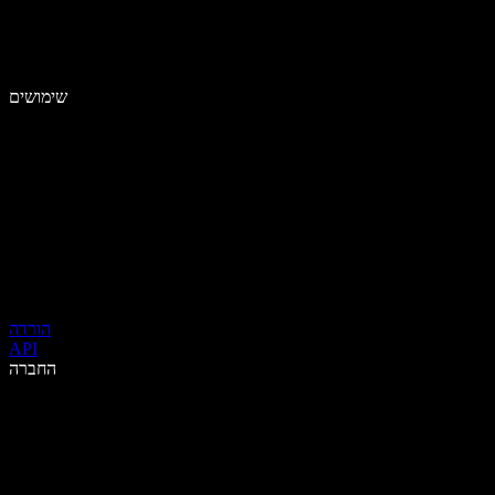
שימושים
הורדה
API
החברה