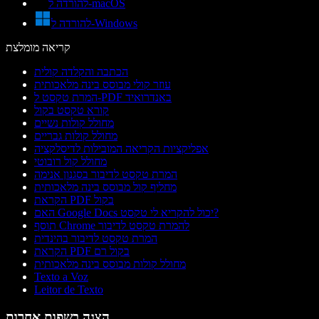
להורדה ל-macOS
להורדה ל-Windows
קריאה מומלצת
הכתבה והקלדה קולית
עוזר קולי מבוסס בינה מלאכותית
המרת טקסט ל-PDF באנדרואיד
קורא טקסט בקול
מחולל קולות נשיים
מחולל קולות גבריים
אפליקציות הקריאה המובילות לדיסלקציה
מחולל קול רובוטי
המרת טקסט לדיבור בסגנון אנימה
מחליף קול מבוסס בינה מלאכותית
הקראת PDF בקול
האם Google Docs יכול להקריא לי טקסט?
תוסף Chrome להמרת טקסט לדיבור
המרת טקסט לדיבור בהינדית
הקראת PDF בקול רם
מחולל קולות מבוסס בינה מלאכותית
Texto a Voz
Leitor de Texto
הצגה בשפות אחרות