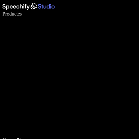
Escriu 5× més ràpid amb la veu
Productes
Més informació