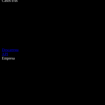
Casos d'ús
Descarrega
API
Empresa