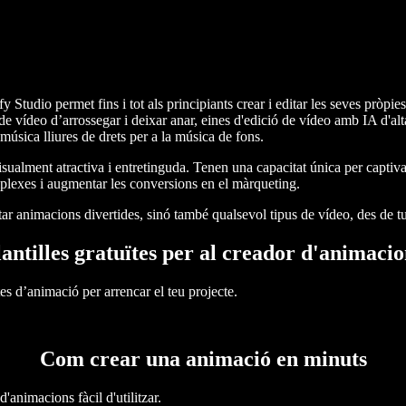
fy Studio permet fins i tot als principiants crear i editar les seves pròp
ó de vídeo d’arrossegar i deixar anar, eines d'edició de vídeo amb IA d'a
úsica lliures de drets per a la música de fons.
alment atractiva i entretinguda. Tenen una capacitat única per captivar 
complexes i augmentar les conversions en el màrqueting.
r animacions divertides, sinó també qualsevol tipus de vídeo, des de tut
lantilles gratuïtes per al creador d'animacio
tes d’animació per arrencar el teu projecte.
Com crear una animació en minuts
animacions fàcil d'utilitzar.