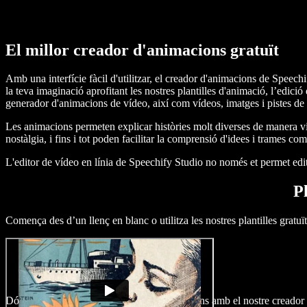
El millor creador d'animacions gratuït
Amb una interfície fàcil d'utilitzar, el creador d'animacions de Speechi
la teva imaginació aprofitant les nostres plantilles d'animació, l’edici
generador d'animacions de vídeo, així com vídeos, imatges i pistes de m
Les animacions permeten explicar històries molt diverses de manera visu
nostàlgia, i fins i tot poden facilitar la comprensió d'idees i trames 
L'editor de vídeo en línia de Speechify Studio no només et permet edita
P
Comença des d’un llenç en blanc o utilitza les nostres plantilles gratuï
Dóna una nova empenta a les teves animacions amb el nostre creador d'