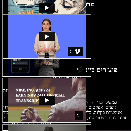
מדריך ליוצר אנימציות
פיצ'רים ביוצר האנימציות מבוסס הבינה
המלאכותית
מדריך ליוצר אנימציות
ממשק הגרירה והשחרור של יוצר האנימציות שלנו, יחד עם תבניות,
גופנים, אפקטים ומעברים בהתאמה אישית, מבטיח שתוכלו לערוך
אנימציות בקלות, בלי קשר לרמת הידע שלכם. צרו אנימציות מרהיבות
למדיה החברתית כמו TikTok, אינסטגרם, יוטיוב ועוד, תוך שימוש במגוון
אפקטים של בינה מלאכותית.