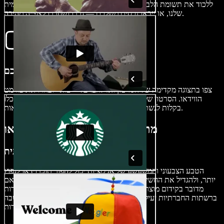
ללכוד את תשומת הלב של הצופה. השתמשו בספריית הנכסים החינמית
שלנו, או ייבאו נכסים משלכם — גררו ושחררו לצפייה מהירה.
ייצוא האנימציה שלכם
צפו בתצוגה מקדימה של הסרטון ואז לחצו על "ייצוא" ובחרו את פורמט
הווידאו. הסרטון שלכם מוכן לשיתוף. אם תערכו את הסרטון, תוכלו
בקלות לגשת להיסטוריית הייצוא שלכם ולהשוות בין גרסאות.
מתי להשתמש באינטראים לווידאו
סרטוני מדיה חברתית
הטבע הצבעוני והמשעשע של אנימציות יכול להפוך תוכן וידאו לנפוץ
יותר, ולהגדיל את החשיפה והוויראליות שלו ברשתות החברתיות. בין אם
מדובר בקידום מוצר, העברת מסר או סיפור מותג, אנימציות מצוירות
ברשתות החברתיות יעילות בלכידת תשומת הלב של הקהל בסביבה שבה
גוללים במהירות.