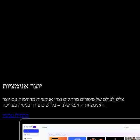
מקרי בוחן ל-B2B
משנה קול עם בינה מלאכותית
ביקורות
אפליקציות להקראת טקסט
בתקשורת
הקרא לי
קורא טקסט בקול
לארגונים
Speechify לארגונים ולחינוך
דברו עם צוות המכירות
Speechify לנגישות במקום העבודה
Speechify ל-DSA
סוכני הקול של SIMBA
Speechify למפתחים
יוצר אנימציות
צללו לעולם של סיפורים מרתקים וצרו אנימציות מדהימות עם יוצר
האנימציות החינמי שלנו – בלי שום צורך בניסיון בעריכה.
התחילו עכשיו