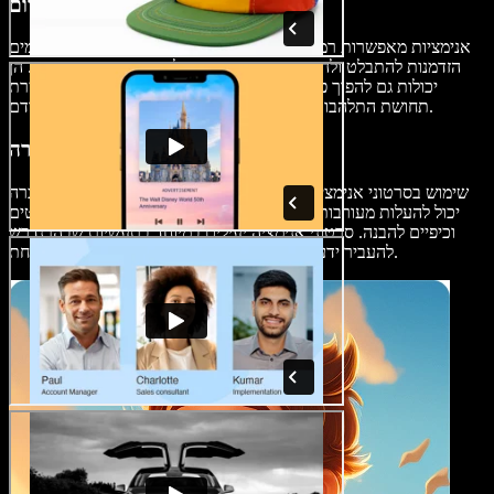
פרסומות וסרטוני קידום
אנימציות מאפשרות רמת יצירתיות גבוהה בסיפור, ומעניקות למפרסמים
הזדמנות להתבלט ולהעביר מסרים בצורה בלתי נשכחת ומשעשעת. הן
יכולות גם להפוך פרסומות למרתקות ומשכנעות יותר, על ידי יצירת
תחושת התלהבות ותפיסה חיובית של המוצר או השירות המקודם.
סרטוני הדרכה והכשרה
שימוש בסרטוני אנימציה ובדמויות מונפשות בסרטוני הדרכה או הסברה
יכול להעלות מעורבות וזכירה, ולוודא כי מושגים מורכבים יהיו פשוטים
וכיפיים להבנה. סרטוני אנימציה יעילים במיוחד בתעשיות שבהן נדרש
להעביר ידע תהליכי או הנחיות בטיחות בצורה בלתי נשכחת.