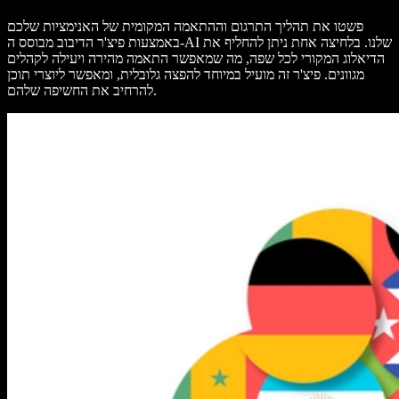
פשטו את תהליך התרגום וההתאמה המקומית של האנימציות שלכם
באמצעות פיצ'ר הדיבוב מבוסס ה-AI שלנו. בלחיצה אחת ניתן להחליף את
הדיאלוג המקורי לכל שפה, מה שמאפשר התאמה מהירה ויעילה לקהלים
מגוונים. פיצ'ר זה מועיל במיוחד להפצה גלובלית, ומאפשר ליוצרי תוכן
להרחיב את החשיפה שלהם.