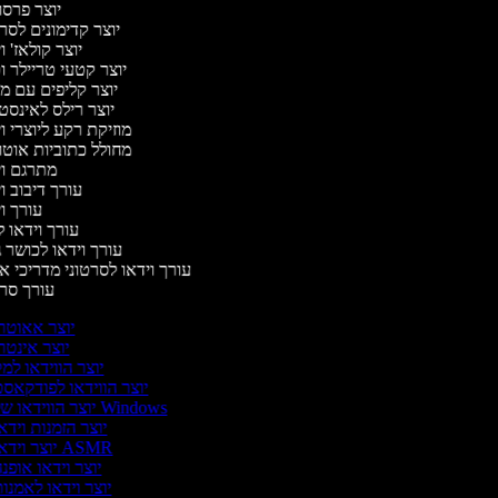
יוצר פרס
יוצר קדימונים לס
יוצר קולאז' ו
יוצר קטעי טריילר ו
יוצר קליפים עם מ
יוצר רילס לאינס
מוזיקת רקע ליוצרי ו
מחולל כתוביות אוט
מתרגם ו
עורך דיבוב ו
עורך ו
עורך וידאו ל
עורך וידאו לכושר ג
עורך וידאו לסרטוני מדריכי א
עורך סר
יוצר אאוטר
יוצר אינטר
יוצר הווידאו למ
יוצר הווידאו לפודקאס
יוצר הווידאו של Windows
יוצר הזמנות וידא
יוצר וידאו ASMR
יוצר וידאו אופנ
יוצר וידאו לאמנו