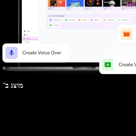
מוצג ב־