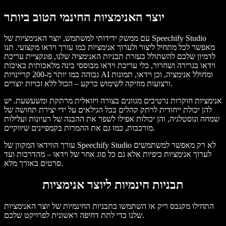
יוצר האנימציות החינמי הטוב ביותר
עם ממשק ידידותי למשתמש, יוצר האנימציות של Speechify Studio
מאפשר לכל מתחיל ליצור ולערוך אנימציות כמו עורך וידאו מקצועי. תנו
לדמיון שלכם להשתולל בעזרת תבניות האנימציה שלנו, פונקציית עריכת
וידאו בגרירה ושחרור, כלי עריכת וידאו מבוססי בינה מלאכותית באיכות
גבוהה כמו יותר מ-200 קריינויות AI ומחולל אנימציה, וכן וידאו, תמונות
ורצועות מוזיקה לשימוש כרקע – הכול ללא זכויות יוצרים.
אנימציות חוקרות נרטיבים מגוונים בצורה ויזואלית מרתקת ומשעשעת. יש
להן יכולת ייחודית לרתק קהלים בכל הגילאים על ידי יצירת תחושה של
שמחה ונוסטלגיה, והן יכולות אפילו לשפר את ההבנה של רעיונות ועלילות
מורכבות, כמו גם את ההמרות בקמפיינים שיווקיים.
עורך הווידאו המקוון של Speechify Studio לא רק מאפשר למשתמשים
לערוך אנימציות כיפיות אלא גם כל סוג אחר של וידאו – מהדרכות ועד
סרטים באורך מלא.
תבניות חינמיות ליוצר אנימציות
התחילו מקנבס ריק או השתמשו בתבניות החינמיות של יוצר האנימציות
שלנו כדי לתת דחיפה ראשונית לפרויקט שלכם.