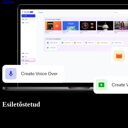
Alusta
Esiletõstetud