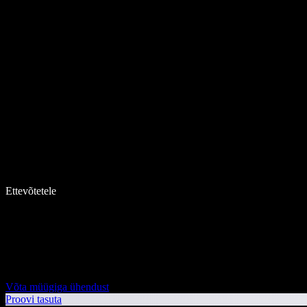
Ettevõtetele
Võta müügiga ühendust
Proovi tasuta