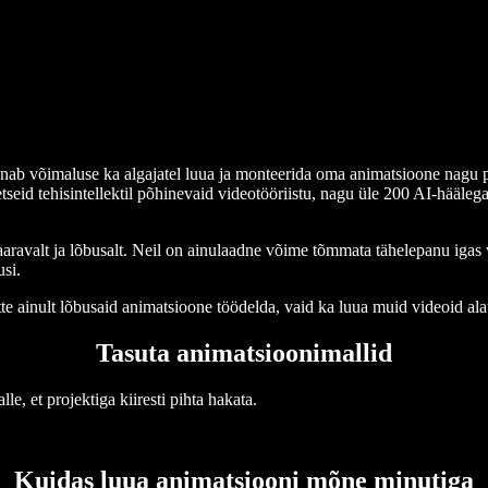
nnab võimaluse ka algajatel luua ja monteerida oma animatsioone nagu p
etseid tehisintellektil põhinevaid videotööriistu, nagu üle 200 AI-hääleg
ravalt ja lõbusalt. Neil on ainulaadne võime tõmmata tähelepanu igas va
si.
e ainult lõbusaid animatsioone töödelda, vaid ka luua muid videoid alat
Tasuta animatsioonimallid
le, et projektiga kiiresti pihta hakata.
Kuidas luua animatsiooni mõne minutiga