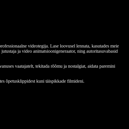
rofessionaalne videotegija. Lase loovusel lennata, kasutades meie
a jutustaja ja video animatsioonigeneraator, ning autoritasuvabasid
nuses vaatajatelt, tekitada rõõmu ja nostalgiat, aidata paremini
es õpetusklippidest kuni täispikkade filmideni.