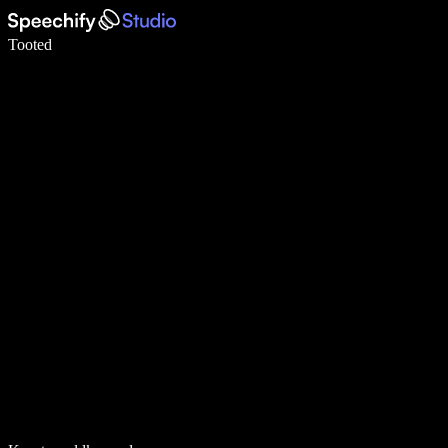
Kirjuta häälega 5× kiiremini
Tooted
Loe lähemalt