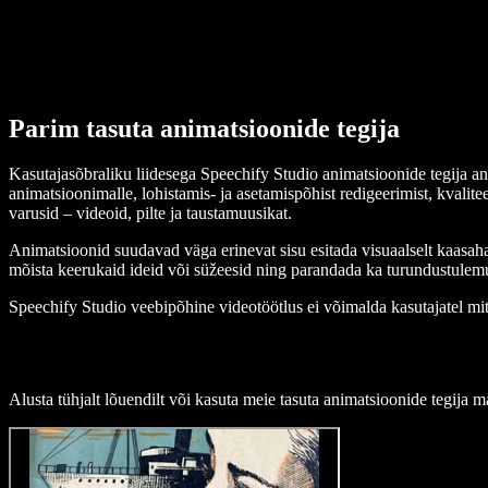
Parim tasuta animatsioonide tegija
Kasutajasõbraliku liidesega Speechify Studio animatsioonide tegija a
animatsioonimalle, lohistamis- ja asetamispõhist redigeerimist, kvalite
varusid – videoid, pilte ja taustamuusikat.
Animatsioonid suudavad väga erinevat sisu esitada visuaalselt kaasahaa
mõista keerukaid ideid või süžeesid ning parandada ka turundustulemu
Speechify Studio veebipõhine videotöötlus ei võimalda kasutajatel mitt
Alusta tühjalt lõuendilt või kasuta meie tasuta animatsioonide tegija mal