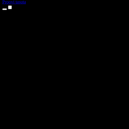
Proovi tasuta
Tooted
Tekst kõneks
iPhone’i ja iPadi rakendused
Androidi rakendus
Chrome’i laiendus
Edge’i laiendus
Veebirakendus
Maci rakendus
Windowsi rakendus
AI häältegeneraator
Pealelugemine
Dublaaž
Hääle kloonimine