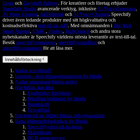
Dogg
och
Gwyneth Paltrow
. För kreatörer och företag erbjuder
Speechify Studio
avancerade verktyg, inklusive
AI Voice Generator
,
AI Voice Cloning
,
AI Dubbing
och
AI Voice Changer
. Speechify
driver även ledande produkter med sitt högkvalitativa och
kostnadseffektiva
text-till-tal-API
. Med omnämnanden i
The Wall
Street Journal
,
CNBC
,
Forbes
,
TechCrunch
och andra stora
nyhetskanaler är Speechify världens största leverantör av text-till-tal.
Besök
speechify.com/news
,
speechify.com/blog
och
speechify.com/press
för att läsa mer.
Innehållsförteckning
Vad är text-till-tal?
Läsning – den största utmaningen för blinda
Andra utmaningar blinda möter
Hur blinda kan läsa
Ljudböcker för blinda
Frivilliga högläsare för blinda
Punktskrift
Text-till-tal
Hur text-till-tal hjälper blinda och synskadade
Bästa hjälpmedelstekniken för blinda
Speechifys text-till-tal-tjänst
Skärmläsare
OCR-programvara