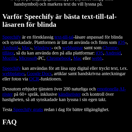
handsymbol) och markera text du vill lyssna på.
Varför Speechify är bästa text-till-tal-
läsaren för blinda
Speechify
är en förstklassig
text-till-tal
-läsare anpassad för blinda
och synskadade. Plattformen är lätt att använda och finns som
iOS
-,
Android
-,
Mac
-,
Windows
- och
webbappar
samt som
Chrome-
tillägg
, så du kan använda den på alla plattformar:
iOS
,
Android
,
Mozilla
,
Microsoft
-PC,
Chromebook
,
Mac
eller
webb
.
Speechify
kan användas för att läsa upp digital eller tryckt text, t.ex.
webbplatser
,
Google Docs
, artiklar samt handskrivna anteckningar
eller foton via
OCR
-funktionen.
Dessutom erbjuder tjänsten över 200 naturliga och
emotionella
AI-
röster
på 60+ språk, inklusive
kändisröster
och kontroll över
hastigheten, så att synskadade kan lyssna i sin egen takt.
Testa
Speechify gratis
redan i dag för bättre tillgänglighet.
FAQ