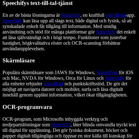
Speechifys text-till-tal-tjänst
En av de bästa lösningarna är
Speechify
, en kraftfull
text-till-tal
-app.
Speechify
kan läsa upp all slags text, både digital och fysisk, så att
synskadade enkelt får tillgång till information. Med smidig
användning och stöd för många plattformar gör
Speechify
det enkelt
att läsa självständigt och i högt tempo. Funktioner som justerbar
hastighet, högkvalitativa röster och OCR-scanning förbättrar
användarupplevelsen.
Skärmläsare
Populära skärmläsare som JAWS för Windows,
VoiceOver
för iOS
och Mac, NVDA för Windows, Orca för Linux och
Speechify
för
alla enheter erbjuder
text-till-tal
och punktskriftsstöd. De gör det
möjligt att navigera datorer och mobiler, surfa och läsa digitalt
innehåll genom uppläst information, vilket ökar tillgängligheten.
OCR-programvara
OCR-program, som Microsofts inbyggda verktyg och
tredjepartslösningar som
Speechify
, låter blinda omvandla tryckt text
till digital för uppläsning. Det gör fysiska dokument, böcker och
papper digitalt tillgängliga och öppnar en stor källa till kunskap för