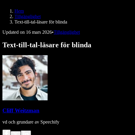
Speechify för DSA
SIMBA-röstagenter
Hem
Speechify för utvecklare
Tillgänglighet
Text-till-tal-läsare för blinda
Updated on
16 mars 2026
•
Tillgänglighet
Text-till-tal-läsare för blinda
Cliff Weitzman
vd och grundare av Speechify