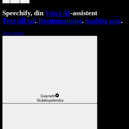
Speechify, din
Voice AI
-assistent
Text till tal
.
Röstinmatning
.
Snabba svar
.
Prova gratis
Gwyneth
Skådespelerska