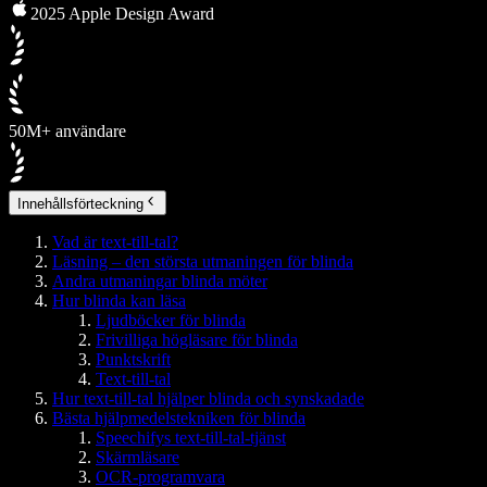
2025 Apple Design Award
50M+ användare
Innehållsförteckning
Vad är text-till-tal?
Läsning – den största utmaningen för blinda
Andra utmaningar blinda möter
Hur blinda kan läsa
Ljudböcker för blinda
Frivilliga högläsare för blinda
Punktskrift
Text-till-tal
Hur text-till-tal hjälper blinda och synskadade
Bästa hjälpmedelstekniken för blinda
Speechifys text-till-tal-tjänst
Skärmläsare
OCR-programvara