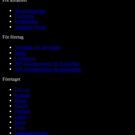
För kreatörer
AI-röstgenerator
Dubbning
Röstkloning
Speechify Work
För företag
Speechify för utvecklare
Team
Utbildning
API-dokumentation för text till tal
API-dokumentation för röstagenter
Företaget
Om oss
Kontakt
Blogg
Karriär
Partners
Hjälp
Status
Press
Varumärkesguide