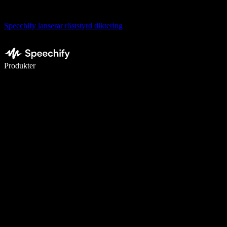
Speechify lanserar röststyrd diktering
Skriv 5× snabbare med röstdiktering
Produkter
Läs mer