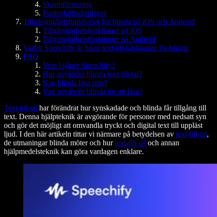
Skärmförstoring
Punktskriftsdisplayer
Tillgänglighetsfunktioner för blinda på iOS och Android
Tillgänglighetsfunktioner på iOS
Tillgänglighetsfunktioner på Android
Varför Speechify är bästa text-till-tal-läsaren för blinda
FAQ
Vem hjälper Speechify?
Hur använder blinda text-till-tal?
Kan blinda läsa sms?
Vad använder blinda för att läsa?
Text-till-tal
har förändrat hur synskadade och blinda får tillgång till
text. Denna hjälpteknik är avgörande för personer med nedsatt syn
och gör det möjligt att omvandla tryckt och digital text till uppläst
ljud. I den här artikeln tittar vi närmare på betydelsen av
text-till-tal
,
de utmaningar blinda möter och hur
text-till-tal
och annan
hjälpmedelsteknik kan göra vardagen enklare.