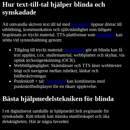
Hur text-till-tal hjälper blinda och
synskadade
Att omvandla skriven text till tal med
text-till-tal
öppnar dörrar till
utbildning, kommunikation och självständighet som tidigare
begränsats av tryckt material. TTS-plattformar som
Speechify
kan
stötta vid synnedsättning genom:
Tillgång till tryckt material:
Text-till-tal
gör att blinda kan få
text uppläst, t.ex. studiematerial, webbplatser och skyltar, via
optisk teckenigenkänning (OCR).
Webbtillgänglighet: Skärmläsare och TTS läser webbtexter
högt och navigerar mellan rubriker, länkar och
bildbeskrivningar.
Punktskrift + tal:
Text-till-tal
kan kombineras med
punktskriftsdisplayer för en rikare upplevelse.
Bästa hjälpmedelstekniken för blinda
I ett digitaliserat samhälle är hjälpmedel helt avgörande för
synskadade. Rätt teknik kan minska utanförskapet och öka
delaktigheten. Här är några favoriter.