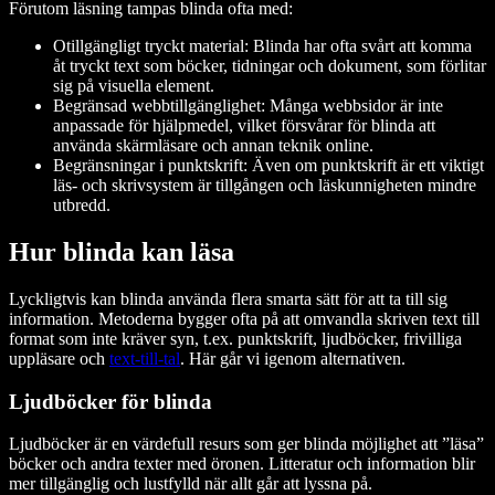
Förutom läsning tampas blinda ofta med:
Otillgängligt tryckt material: Blinda har ofta svårt att komma
åt tryckt text som böcker, tidningar och dokument, som förlitar
sig på visuella element.
Begränsad webbtillgänglighet: Många webbsidor är inte
anpassade för hjälpmedel, vilket försvårar för blinda att
använda skärmläsare och annan teknik online.
Begränsningar i punktskrift: Även om punktskrift är ett viktigt
läs- och skrivsystem är tillgången och läskunnigheten mindre
utbredd.
Hur blinda kan läsa
Lyckligtvis kan blinda använda flera smarta sätt för att ta till sig
information. Metoderna bygger ofta på att omvandla skriven text till
format som inte kräver syn, t.ex. punktskrift, ljudböcker, frivilliga
uppläsare och
text-till-tal
. Här går vi igenom alternativen.
Ljudböcker för blinda
Ljudböcker är en värdefull resurs som ger blinda möjlighet att ”läsa”
böcker och andra texter med öronen. Litteratur och information blir
mer tillgänglig och lustfylld när allt går att lyssna på.