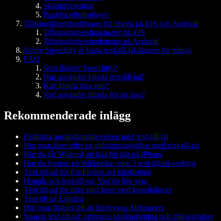
Skärmförstoring
Punktskriftsdisplayer
Tillgänglighetsfunktioner för blinda på iOS och Android
Tillgänglighetsfunktioner på iOS
Tillgänglighetsfunktioner på Android
Varför Speechify är bästa text-till-tal-läsaren för blinda
FAQ
Vem hjälper Speechify?
Hur använder blinda text-till-tal?
Kan blinda läsa sms?
Vad använder blinda för att läsa?
Rekommenderade inlägg
Förbättra användarupplevelsen med text-till-tal
Hur man läser efter en gråstarrsoperation med text-till-tal
Hur du får Wattpad att läsa för dig på iPhone
Hur du lyssnar på Wikipedia: topp 3 text-till-tal-verktyg
Text-till-tal för FanFiction.net uppläsning
Hoopla och text-till-tal: Vad du bör veta
Text-till-tal för dem som läser med kontaktlinser
Text till tal Español
Hur man hjälper till att förebygga Alzheimers
Spansk text-till-tal: optimera språkinlärning och tillgänglighet