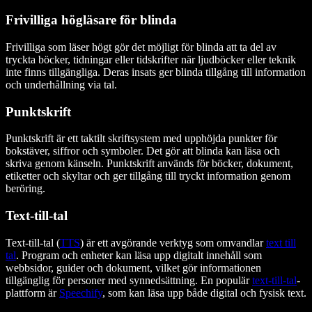
Frivilliga högläsare för blinda
Frivilliga som läser högt gör det möjligt för blinda att ta del av
tryckta böcker, tidningar eller tidskrifter när ljudböcker eller teknik
inte finns tillgängliga. Deras insats ger blinda tillgång till information
och underhållning via tal.
Punktskrift
Punktskrift är ett taktilt skriftsystem med upphöjda punkter för
bokstäver, siffror och symboler. Det gör att blinda kan läsa och
skriva genom känseln. Punktskrift används för böcker, dokument,
etiketter och skyltar och ger tillgång till tryckt information genom
beröring.
Text-till-tal
Text-till-tal (
TTS
) är ett avgörande verktyg som omvandlar
text till
tal
. Program och enheter kan läsa upp digitalt innehåll som
webbsidor, guider och dokument, vilket gör informationen
tillgänglig för personer med synnedsättning. En populär
text-till-tal
-
plattform är
Speechify
, som kan läsa upp både digital och fysisk text.