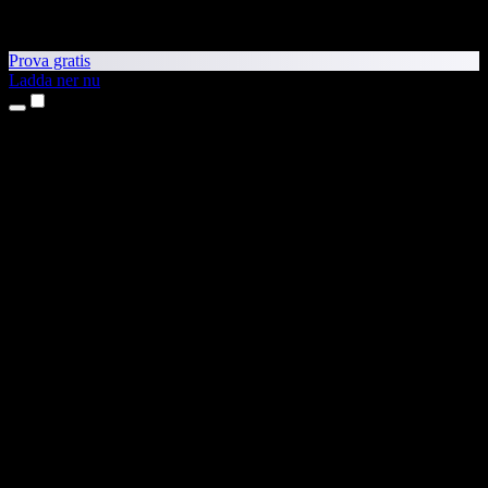
Prova gratis
Ladda ner nu
Produkter
Text till tal
Appar för iPhone och iPad
Android-app
Chrome-tillägg
Edge-tillägg
Webbapp
Mac-app
Windows-app