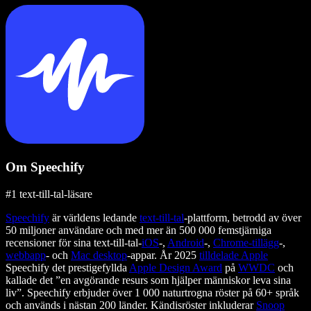
Om Speechify
#1 text-till-tal-läsare
Speechify
är världens ledande
text-till-tal
-plattform, betrodd av över
50 miljoner användare och med mer än 500 000 femstjärniga
recensioner för sina text-till-tal-
iOS
-,
Android
-,
Chrome-tillägg
-,
webbapp
- och
Mac desktop
-appar. År 2025
tilldelade Apple
Speechify det prestigefyllda
Apple Design Award
på
WWDC
och
kallade det ”en avgörande resurs som hjälper människor leva sina
liv”. Speechify erbjuder över 1 000 naturtrogna röster på 60+ språk
och används i nästan 200 länder. Kändisröster inkluderar
Snoop