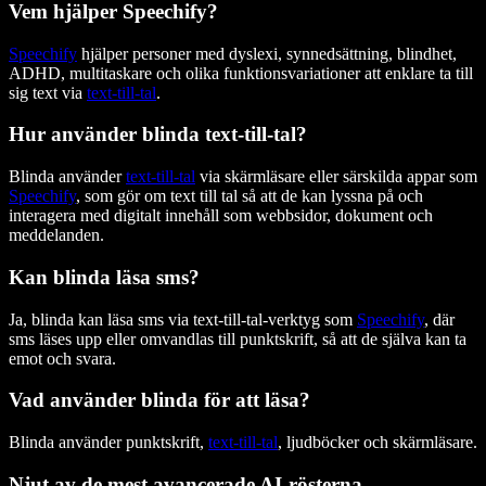
Vem hjälper Speechify?
Speechify
hjälper personer med dyslexi, synnedsättning, blindhet,
ADHD, multitaskare och olika funktionsvariationer att enklare ta till
sig text via
text-till-tal
.
Hur använder blinda text-till-tal?
Blinda använder
text-till-tal
via skärmläsare eller särskilda appar som
Speechify
, som gör om text till tal så att de kan lyssna på och
interagera med digitalt innehåll som webbsidor, dokument och
meddelanden.
Kan blinda läsa sms?
Ja, blinda kan läsa sms via text-till-tal-verktyg som
Speechify
, där
sms läses upp eller omvandlas till punktskrift, så att de själva kan ta
emot och svara.
Vad använder blinda för att läsa?
Blinda använder punktskrift,
text-till-tal
, ljudböcker och skärmläsare.
Njut av de mest avancerade AI-rösterna,