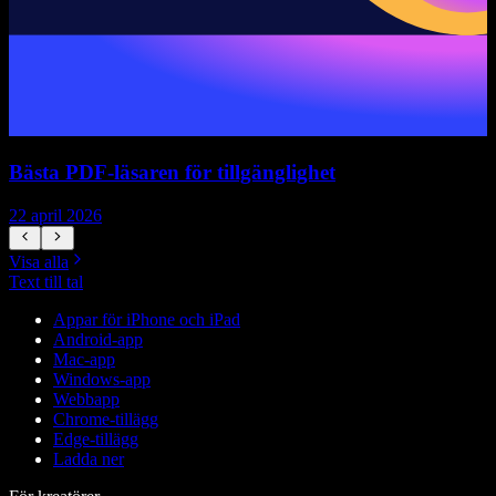
Bästa PDF-läsaren för tillgänglighet
H
22 april 2026
1
Visa alla
Text till tal
Appar för iPhone och iPad
Android-app
Mac-app
Windows-app
Webbapp
Chrome-tillägg
Edge-tillägg
Ladda ner