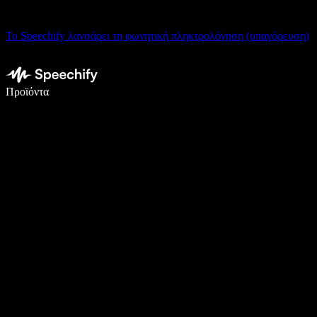
Το Speechify λανσάρει τη φωνητική πληκτρολόγηση (υπαγόρευση)
Γράψτε 5× πιο γρήγορα με φωνητική πληκτρολόγηση
Προϊόντα
Μάθετε περισσότερα