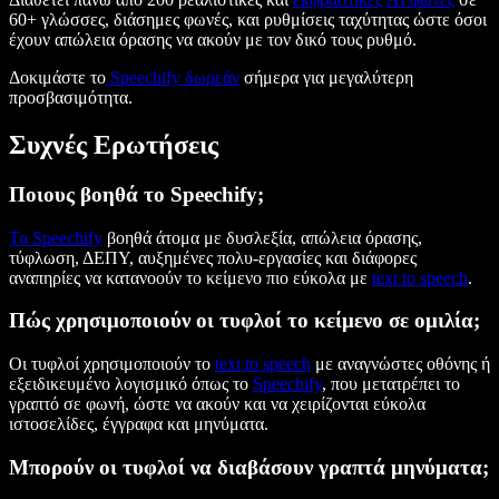
60+ γλώσσες, διάσημες φωνές, και ρυθμίσεις ταχύτητας ώστε όσοι
έχουν απώλεια όρασης να ακούν με τον δικό τους ρυθμό.
Δοκιμάστε το
Speechify δωρεάν
σήμερα για μεγαλύτερη
προσβασιμότητα.
Συχνές Ερωτήσεις
Ποιους βοηθά το Speechify;
Το Speechify
βοηθά άτομα με δυσλεξία, απώλεια όρασης,
τύφλωση, ΔΕΠΥ, αυξημένες πολυ-εργασίες και διάφορες
αναπηρίες να κατανοούν το κείμενο πιο εύκολα με
text to speech
.
Πώς χρησιμοποιούν οι τυφλοί το κείμενο σε ομιλία;
Οι τυφλοί χρησιμοποιούν το
text to speech
με αναγνώστες οθόνης ή
εξειδικευμένο λογισμικό όπως το
Speechify
, που μετατρέπει το
γραπτό σε φωνή, ώστε να ακούν και να χειρίζονται εύκολα
ιστοσελίδες, έγγραφα και μηνύματα.
Μπορούν οι τυφλοί να διαβάσουν γραπτά μηνύματα;