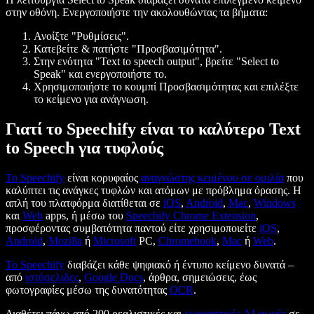
στην οθόνη. Ενεργοποιήστε την ακολουθώντας τα βήματα:
Ανοίξτε "Ρυθμίσεις".
Κατεβείτε & πατήστε "Προσβασιμότητα".
Στην ενότητα "Text to speech output", βρείτε "Select to
Speak" και ενεργοποιήστε το.
Χρησιμοποιήστε το κουμπί Προσβασιμότητας και επιλέξτε
το κείμενο για ανάγνωση.
Γιατί το Speechify είναι το καλύτερο Text
to Speech για τυφλούς
Το Speechify
είναι κορυφαίος
αναγνώστης κειμένου σε ομιλία
που
καλύπτει τις ανάγκες τυφλών και ατόμων με πρόβλημα όρασης. Η
απλή του πλατφόρμα διατίθεται σε
iOS
,
Android
,
Mac
,
Windows
και
Web
apps, ή μέσω του
Speechify Chrome Extension
,
προσφέροντας συμβατότητα παντού είτε χρησιμοποιείτε
iOS
,
Android
,
Mozilla
ή
Microsoft
PC,
Chromebook
,
Mac
ή
Web
.
Το Speechify
διαβάζει κάθε ψηφιακό ή έντυπο κείμενο δυνατά –
από
ιστόσελιδες
,
Google Docs
, άρθρα, σημειώσεις, έως
φωτογραφίες μέσω της δυνατότητας
OCR
.
Διαθέτει πάνω από 200 ρεαλιστικές και
εκφραστικές
AI φωνές
σε