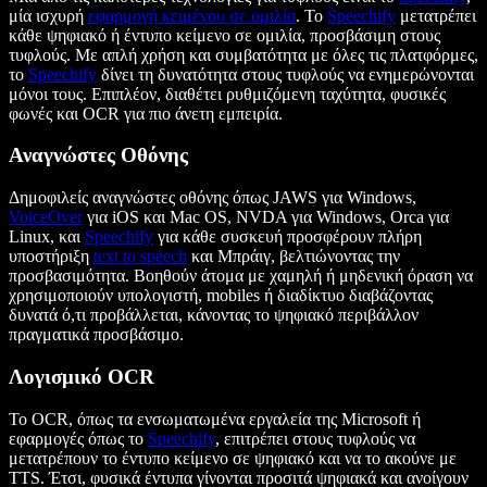
μία ισχυρή
εφαρμογή κειμένου σε ομιλία
. Το
Speechify
μετατρέπει
κάθε ψηφιακό ή έντυπο κείμενο σε ομιλία, προσβάσιμη στους
τυφλούς. Με απλή χρήση και συμβατότητα με όλες τις πλατφόρμες,
το
Speechify
δίνει τη δυνατότητα στους τυφλούς να ενημερώνονται
μόνοι τους. Επιπλέον, διαθέτει ρυθμιζόμενη ταχύτητα, φυσικές
φωνές και OCR για πιο άνετη εμπειρία.
Αναγνώστες Οθόνης
Δημοφιλείς αναγνώστες οθόνης όπως JAWS για Windows,
VoiceOver
για iOS και Mac OS, NVDA για Windows, Orca για
Linux, και
Speechify
για κάθε συσκευή προσφέρουν πλήρη
υποστήριξη
text to speech
και Μπράιγ, βελτιώνοντας την
προσβασιμότητα. Βοηθούν άτομα με χαμηλή ή μηδενική όραση να
χρησιμοποιούν υπολογιστή, mobiles ή διαδίκτυο διαβάζοντας
δυνατά ό,τι προβάλλεται, κάνοντας το ψηφιακό περιβάλλον
πραγματικά προσβάσιμο.
Λογισμικό OCR
Το OCR, όπως τα ενσωματωμένα εργαλεία της Microsoft ή
εφαρμογές όπως το
Speechify
, επιτρέπει στους τυφλούς να
μετατρέπουν το έντυπο κείμενο σε ψηφιακό και να το ακούνε με
TTS. Έτσι, φυσικά έντυπα γίνονται προσιτά ψηφιακά και ανοίγουν