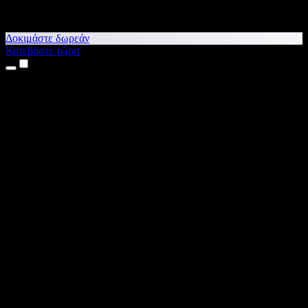
Δοκιμάστε δωρεάν
Κατεβάστε τώρα
Προϊόντα
Κείμενο σε Ομιλία
Εφαρμογές για iPhone & iPad
Εφαρμογή για Android
Επέκταση για Chrome
Επέκταση για Edge
Web εφαρμογή
Εφαρμογή για Mac
Εφαρμογή για Windows