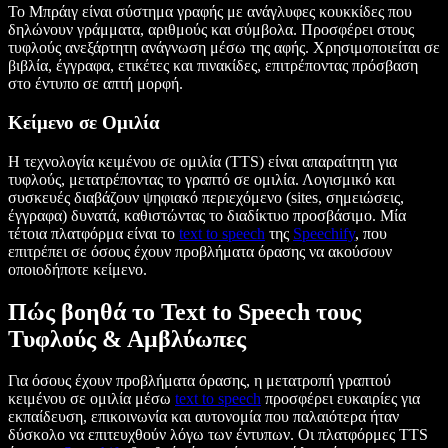
Το Μπράιγ είναι σύστημα γραφής με ανάγλυφες κουκκίδες που
δηλώνουν γράμματα, αριθμούς και σύμβολα. Προσφέρει στους
τυφλούς ανεξάρτητη ανάγνωση μέσω της αφής. Χρησιμοποιείται σε
βιβλία, έγγραφα, ετικέτες και πινακίδες, επιτρέποντας πρόσβαση
στο έντυπο σε απτή μορφή.
Κείμενο σε Ομιλία
Η τεχνολογία κειμένου σε ομιλία (TTS) είναι απαραίτητη για
τυφλούς, μετατρέποντας το γραπτό σε ομιλία. Λογισμικό και
συσκευές διαβάζουν ψηφιακό περιεχόμενο (sites, σημειώσεις,
έγγραφα) δυνατά, καθιστώντας το διαδίκτυο προσβάσιμο. Μία
τέτοια πλατφόρμα είναι το
text to speech
της
Speechify
, που
επιτρέπει σε όσους έχουν προβλήματα όρασης να ακούσουν
οποιοδήποτε κείμενο.
Πώς βοηθά το Text to Speech τους
Τυφλούς & Αμβλύωπες
Για όσους έχουν προβλήματα όρασης, η μετατροπή γραπτού
κειμένου σε ομιλία μέσω
text to speech
προσφέρει ευκαιρίες για
εκπαίδευση, επικοινωνία και αυτονομία που παλαιότερα ήταν
δύσκολο να επιτευχθούν λόγω των έντυπων. Οι πλατφόρμες TTS