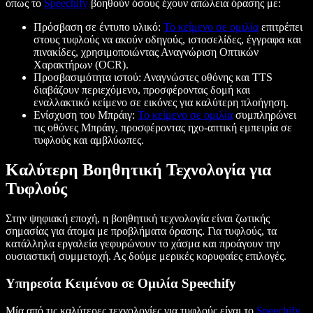
όπως το
Speechify
βοηθούν όσους έχουν απώλεια όρασης με:
Πρόσβαση σε έντυπο υλικό:
Το κείμενο σε ομιλία
επιτρέπει
στους τυφλούς να ακούν οδηγούς, ιστοσελίδες, έγγραφα και
πινακίδες, χρησιμοποιώντας Αναγνώριση Οπτικών
Χαρακτήρων (OCR).
Προσβασιμότητα ιστού: Αναγνώστες οθόνης και TTS
διαβάζουν περιεχόμενο, προσφέροντας δομή και
εναλλακτικό κείμενο σε εικόνες για καλύτερη πλοήγηση.
Ενίσχυση του Μπράιγ:
Το κείμενο σε ομιλία
συμπληρώνει
τις οθόνες Μπράιγ, προσφέροντας ηχο-απτική εμπειρία σε
τυφλούς και αμβλύωπες.
Καλύτερη Βοηθητική Τεχνολογία για
Τυφλούς
Στην ψηφιακή εποχή, η βοηθητική τεχνολογία είναι ζωτικής
σημασίας για άτομα με προβλήματα όρασης. Για τυφλούς, τα
κατάλληλα εργαλεία γεφυρώνουν το χάσμα και προάγουν την
ουσιαστική συμμετοχή. Ας δούμε μερικές κορυφαίες επιλογές.
Υπηρεσία Κειμένου σε Ομιλία Speechify
Μία από τις καλύτερες τεχνολογίες για τυφλούς είναι το
Speechify
,