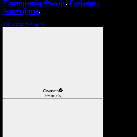
Υπαγόρευση Φωνής
.
Γρήγορες
Απαντήσεις
.
Δοκιμάστε το δωρεάν
Gwyneth
Ηθοποιός