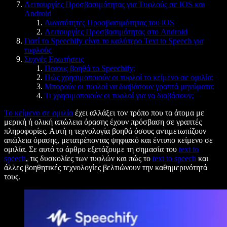
Λειτουργίες Προσβασιμότητας για Τυφλούς σε IOS και
Android
Δυνατότητες Προσβασιμότητας του iOS
Λειτουργίες Προσβασιμότητας στο Android
Γιατί το Speechify είναι το καλύτερο Text to Speech για
τυφλούς
Συχνές Ερωτήσεις
Ποιους βοηθά το Speechify;
Πώς χρησιμοποιούν οι τυφλοί το κείμενο σε ομιλία;
Μπορούν οι τυφλοί να διαβάσουν γραπτά μηνύματα;
Τι χρησιμοποιούν οι τυφλοί για να διαβάσουν;
Το κείμενο σε ομιλία
έχει αλλάξει τον τρόπο που τα άτομα με
μερική ή ολική απώλεια όρασης έχουν πρόσβαση σε γραπτές
πληροφορίες. Αυτή η τεχνολογία βοηθά όσους αντιμετωπίζουν
απώλεια όρασης, μετατρέποντας ψηφιακό και έντυπο κείμενο σε
ομιλία. Σε αυτό το άρθρο εξετάζουμε τη σημασία του
text to
speech
, τις δυσκολίες των τυφλών και πώς το
text to speech
και
άλλες βοηθητικές τεχνολογίες βελτιώνουν την καθημερινότητά
τους.