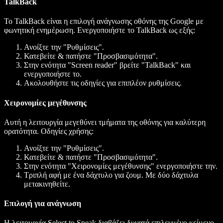
TalkBack
Το TalkBack είναι η επιλογή ανάγνωσης οθόνης της Google με
φωνητική ενημέρωση. Ενεργοποιήστε το TalkBack ως εξής:
Ανοίξτε την "Ρυθμίσεις".
Κατεβείτε & πατήστε "Προσβασιμότητα".
Στην ενότητα "Screen reader" βρείτε "TalkBack" και
ενεργοποιήστε το.
Ακολουθήστε τις οδηγίες για επιπλέον ρυθμίσεις.
Χειρονομίες μεγέθυνσης
Αυτή η λειτουργία μεγεθύνει τμήματα της οθόνης για καλύτερη
ορατότητα. Οδηγίες χρήσης:
Ανοίξτε την "Ρυθμίσεις".
Κατεβείτε & πατήστε "Προσβασιμότητα".
Στην ενότητα "Χειρονομίες μεγέθυνσης" ενεργοποιήστε την.
Τριπλή αφή με ένα δάχτυλο για ζουμ. Με δύο δάχτυλα
μετακινηθείτε.
Επιλογή για ανάγνωση
Η λειτουργία Select to Speak διαβάζει δυνατά επιλεγμένο κείμενο