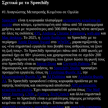
Σχετικά με το Speechify
#1 Αναγνώστης Μετατροπής Κειμένου σε Ομιλία
Speechify
είναι η κορυφαία πλατφόρμα
μετατροπής κειμένου σε
ομιλία
στον κόσμο, εμπιστευμένη από πάνω από 50 εκατομμύρια
χρήστες και με περισσότερες από 500.000 κριτικές πέντε αστέρων
σε όλες τις εκδόσεις
iOS
,
Android
,
Chrome Extension
,
web app
και
Mac desktop
. Το 2025, η
Apple βράβευσε
το Speechify με το
περίφημο
Apple Design Award
στο
WWDC
, χαρακτηρίζοντάς το
ως «ένα σημαντικό εργαλείο που βοηθά τους ανθρώπους να ζουν
τη ζωή τους». Το Speechify προσφέρει πάνω από 1.000 φωνές με
φυσικό ήχο σε 60+ γλώσσες και χρησιμοποιείται σε σχεδόν 200
χώρες. Ανάμεσα στις διασημότητες που έχουν δώσει τη φωνή τους
στο Speechify είναι οι
Snoop Dogg
και
Gwyneth Paltrow
. Για
δημιουργούς και επιχειρήσεις, το
Speechify Studio
προσφέρει
προηγμένα εργαλεία, όπως τη
Γεννήτρια Φωνής AI
, την
Κλωνοποίηση Φωνής AI
, το
AI Dubbing
και τον
Αλλαγέα Φωνής
AI
. Το Speechify τροφοδοτεί επίσης κορυφαία προϊόντα με το
υψηλής ποιότητας και οικονομικά αποδοτικό
API μετατροπής
κειμένου σε ομιλία
. Έχει παρουσιαστεί σε μέσα όπως
The Wall
Street Journal
,
CNBC
,
Forbes
,
TechCrunch
και άλλα σημαντικά
ΜΜΕ — το Speechify είναι ο μεγαλύτερος πάροχος μετατροπής
κειμένου σε ομιλία στον κόσμο. Επισκεφθείτε τα
speechify.com/news
,
speechify.com/blog
και
speechify.com/press