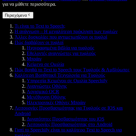
για να μάθετε περισσότερα.
Περιεχόμενα
Τι είναι το Text to Speech;
Η ανάγνωση – Η μεγαλύτερη πρόκληση των τυφλών
Άλλες δυσκολίες που αντιμετωπίζουν οι τυφλοί
Πώς διαβάζουν οι τυφλοί
Ηχογραφημένα βιβλία για τυφλούς
Εθελοντές αναγνώστες για τυφλούς
Μπράιγ
Κείμενο σε Ομιλία
Πώς βοηθά το Text to Speech τους Τυφλούς & Αμβλύωπες
Καλύτερη Βοηθητική Τεχνολογία για Τυφλούς
Υπηρεσία Κειμένου σε Ομιλία Speechify
Αναγνώστες Οθόνης
Λογισμικό OCR
Μεγέθυνση Οθόνης
Ηλεκτρονικές Οθόνες Μπράιγ
Λειτουργίες Προσβασιμότητας για Τυφλούς σε IOS και
Android
Δυνατότητες Προσβασιμότητας του iOS
Λειτουργίες Προσβασιμότητας στο Android
Γιατί το Speechify είναι το καλύτερο Text to Speech για
τυφλούς