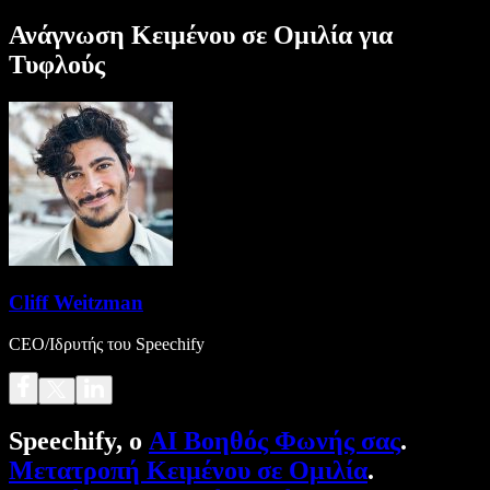
Ανάγνωση Κειμένου σε Ομιλία για
Τυφλούς
Cliff Weitzman
CEO/Ιδρυτής του Speechify
Speechify, ο
AI Βοηθός Φωνής σας
.
Μετατροπή Κειμένου σε Ομιλία
.