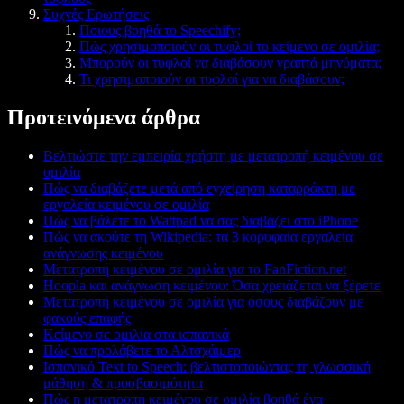
Συχνές Ερωτήσεις
Ποιους βοηθά το Speechify;
Πώς χρησιμοποιούν οι τυφλοί το κείμενο σε ομιλία;
Μπορούν οι τυφλοί να διαβάσουν γραπτά μηνύματα;
Τι χρησιμοποιούν οι τυφλοί για να διαβάσουν;
Προτεινόμενα άρθρα
Βελτιώστε την εμπειρία χρήστη με μετατροπή κειμένου σε
ομιλία
Πώς να διαβάζετε μετά από εγχείρηση καταρράκτη με
εργαλεία κειμένου σε ομιλία
Πώς να βάλετε το Wattpad να σας διαβάζει στο iPhone
Πώς να ακούτε τη Wikipedia: τα 3 κορυφαία εργαλεία
ανάγνωσης κειμένου
Μετατροπή κειμένου σε ομιλία για το FanFiction.net
Hoopla και ανάγνωση κειμένου: Όσα χρειάζεται να ξέρετε
Μετατροπή κειμένου σε ομιλία για όσους διαβάζουν με
φακούς επαφής
Κείμενο σε ομιλία στα ισπανικά
Πώς να προλάβετε το Αλτσχάιμερ
Ισπανικό Text to Speech: βελτιστοποιώντας τη γλωσσική
μάθηση & προσβασιμότητα
Πώς η μετατροπή κειμένου σε ομιλία βοηθά ένα