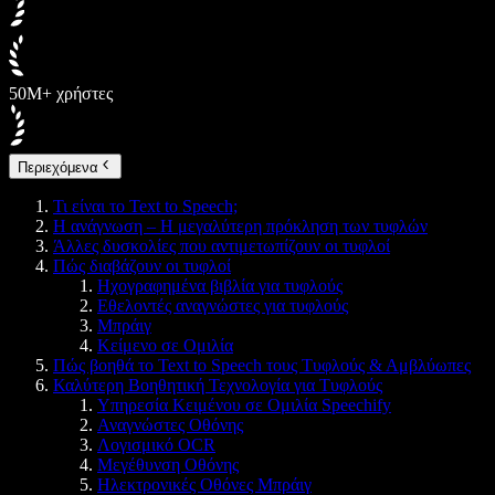
50M+ χρήστες
Περιεχόμενα
Τι είναι το Text to Speech;
Η ανάγνωση – Η μεγαλύτερη πρόκληση των τυφλών
Άλλες δυσκολίες που αντιμετωπίζουν οι τυφλοί
Πώς διαβάζουν οι τυφλοί
Ηχογραφημένα βιβλία για τυφλούς
Εθελοντές αναγνώστες για τυφλούς
Μπράιγ
Κείμενο σε Ομιλία
Πώς βοηθά το Text to Speech τους Τυφλούς & Αμβλύωπες
Καλύτερη Βοηθητική Τεχνολογία για Τυφλούς
Υπηρεσία Κειμένου σε Ομιλία Speechify
Αναγνώστες Οθόνης
Λογισμικό OCR
Μεγέθυνση Οθόνης
Ηλεκτρονικές Οθόνες Μπράιγ