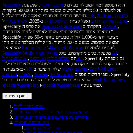
היא הפלטפורמה המובילה בעולם ל
טקסט לדיבור
, שנשענת
Speechify
על למעלה מ-50 מיליון משתמשים ומגובה ביותר מ-500,000 ביקורות
הרחבת
,
Android
,
iOS
חמישה כוכבים על מוצרי הטקסט לדיבור שלה ל-
כרום
,
אפליקציית ווב
ואפליקציית
דסקטופ למק
. ב-2025,
אפל העניקה
ל-
,
WWDC
היוקרתי ב-
Apple Design Award
Speechify את פרס ה-
ותיארה אותה כ"משאב חיוני שעוזר לאנשים לחיות את חייהם."
Speechify מציעה יותר מ-1,000 קולות טבעיים ביותר מ-60 שפות,
ונמצאת בשימוש כמעט ב-200 מדינות. בין קולות הסלבריטאים ניתן
. ליוצרים ולעסקים,
Gwyneth Paltrow
ו-
Snoop Dogg
למצוא את
,
מחולל קולות AI
מספקת כלים מתקדמים, כולל
Speechify Studio
. Speechify גם מספקת
מחליף קולות AI
וגם
דיבוב AI
,
שיבוטי קול AI
יכולות טקסט לדיבור מתקדמות, איכותיות ומשתלמות למוצרים מובילים
The Wall Street
שלה. הופיעה ב-
API לטקסט לדיבור
באמצעות ה-
וגופי חדשות נוספים, Speechify
TechCrunch
,
Forbes
,
CNBC
,
Journal
,
speechify.com/news
היא ספקית טקסט לדיבור הגדולה בעולם. בקרו ב-
למידע נוסף.
speechify.com/press
ו-
speechify.com/blog
תוכן העניינים
מהו טקסט לקול?
קריאה – אחד האתגרים הגדולים לעיוורים
אתגרים נוספים שעימם מתמודדים עיוורים
איך עיוורים קוראים
ספרי שמע לעיוורים