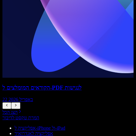
הקוראים המומלצים ל-PDF לנגישות
22 באפריל 2026
הצג הכל
המרת טקסט לדיבור
אפליקציה ל-iPhone ול-iPad
אפליקציה לאנדרואיד