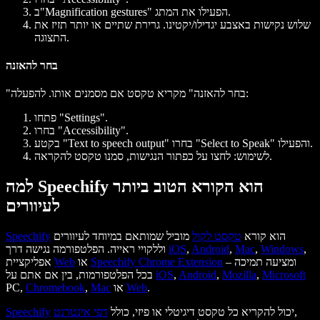
ב"Magnification gestures" הפעילו את המתג.
שלוש נקישות באצבע יגדילו/יקטינו. גרירת שתיים או יותר תזיז את
התצוגה.
בחר להאזנה
"בחר להאזנה" מקריא טקסט אם מסמנים אותו. להפעלה:
פתחו "Settings".
בחרו "Accessibility".
בקטע "Text to speech output" בחרו "Select to Speak" והפעילו.
לשימוש: לחצו על כפתור הנגישות, סמנו טקסט להקראה.
למה Speechify הוא הקורא הטוב ביותר
לעיוורים
הוא קורא
טקסט לקול
מוביל שמותאם במיוחד לעיוורים
Speechify
,
Windows
,
Mac
,
Android
,
iOS
וללקויי ראייה. הפלטפורמה נגישה דרך
– ומציעה תמיכה
Speechify Chrome Extension
או
Web
אפליקציית
Microsoft
,
Mozilla
,
Android
,
iOS
בכל הפלטפורמות, בין אם אתם על
.
Web
או
Mac
,
Chromebook
PC,
,
יכול להקריא כל טקסט דיגיטלי או פיזי, כולל
דפי אינטרנט
Speechify