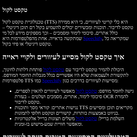
טקסט לקול
טכנולוגיית טקסט לקול (TTS) היא כלי קריטי לעיוורים, כי היא ממירה
טקסט לדיבור. תוכנות ומכשירים יכולים להשמיע בקול רם תוכן דיגיטלי –
כולל אתרים, סיכומי לימוד ומסמכים – וכך מספקים מידע לכל מי
, שמקריאה כל
Speechify
שמתקשה בראייה. אחת מהפלטפורמות היא
טקסט דיגיטלי או פיזי בקול.
איך טקסט לקול מסייע לעיוורים ולקויי ראייה
היכולת להמיר טקסט לדיבור עם
טקסט לקול
פותחת דלתות לחינוך,
לתקשורת ולעצמאות שלא היו אפשריים בגלל מגבלות החומר המודפס.
מסייעות לעיוורים בדרכים כגון:
Speechify
פלטפורמות TTS כמו
גישה לחומר מודפס:
טקסט לקול
מאפשר לעיוורים להאזין לספרים,
סיכומי לימוד, אתרים, מסמכים ושלטים – בעזרת OCR להמרת
טקסט לדיבור.
נגישות אתרים: קוראי מסך ותוכנות TTS מקריאים תוכן ומסייעים
בניווט באמצעות כותרות, קישורים וטקסט חלופי לתמונות.
השלמת ברייל:
טקסט לקול
משלים תצוגות ברייל אלקטרוניות
ומאפשר חוויית שמע-מישוש בו-זמנית.