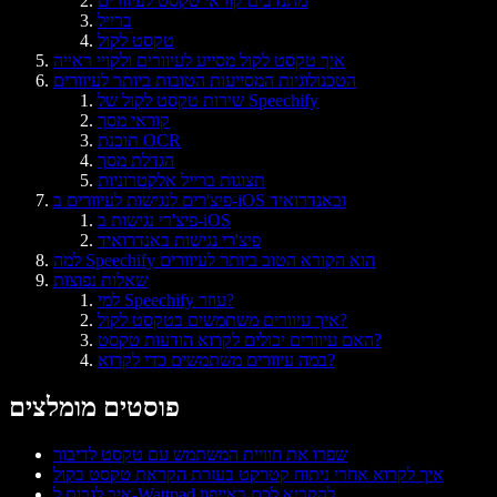
מתנדבים קוראי טקסט לעיוורים
ברייל
טקסט לקול
איך טקסט לקול מסייע לעיוורים ולקויי ראייה
הטכנולוגיות המסייעות הטובות ביותר לעיוורים
שירות טקסט לקול של Speechify
קוראי מסך
תוכנת OCR
הגדלת מסך
תצוגות ברייל אלקטרוניות
פיצ'רים לנגישות לעיוורים ב-iOS ובאנדרואיד
פיצ'רי נגישות ב-iOS
פיצ'רי נגישות באנדרואיד
למה Speechify הוא הקורא הטוב ביותר לעיוורים
שאלות נפוצות
למי Speechify עוזר?
איך עיוורים משתמשים בטקסט לקול?
האם עיוורים יכולים לקרוא הודעות טקסט?
במה עיוורים משתמשים כדי לקרוא?
פוסטים מומלצים
שפרו את חוויית המשתמש עם טקסט לדיבור
איך לקרוא אחרי ניתוח קטרקט בעזרת הקראת טקסט בקול
איך לגרום ל-Wattpad להקריא לכם באייפון