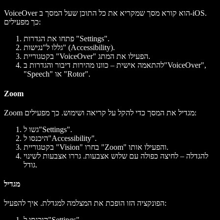
VoiceOver הוא קורא מסך שמקריא את כל התוכן שעל המסך ב-iOS.
כך מפעילים:
פתחו את הגדרות "Settings".
גללו ל"נגישות" (Accessibility).
בקטגוריית "VoiceOver" הפעילו את המתג.
להתאמה אישית – כוונו מהירות דיבור והגדרות ב"VoiceOver",
"Speech" או "Rotor".
Zoom
Zoom מגדיל את המסך כדי להקל על קריאה ושימוש. כך מפעילים:
גשו ל"Settings".
היכנסו ל"Accessibility".
בקטגוריית "Vision" בחרו "Zoom" והפעילו אותו.
להגדלה – לחיצה כפולה עם שלוש אצבעות. גררו אצבעות לשינוי
גודל.
מגדיל
הפונקציה הזו הופכת את המצלמה למגדלת. איך להפעיל:
היכנסו ל"Settings".