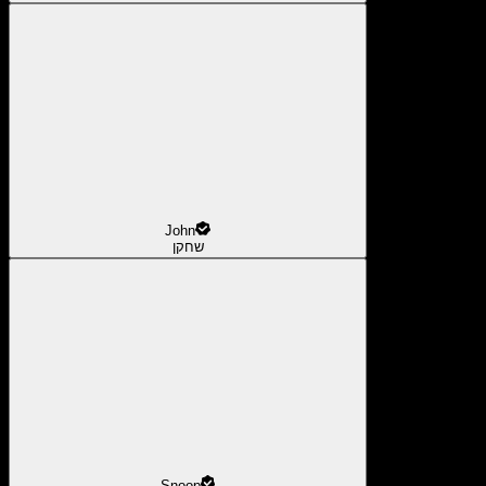
John
שחקן
Snoop