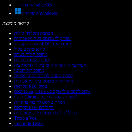
להורדה ל-macOS
להורדה ל-Windows
קריאה מומלצת
הכתבה והקלדה קולית
עוזר קולי מבוסס בינה מלאכותית
המרת טקסט ל-PDF באנדרואיד
קורא טקסט בקול
מחולל קולות נשיים
מחולל קולות גבריים
אפליקציות הקריאה המובילות לדיסלקציה
מחולל קול רובוטי
המרת טקסט לדיבור בסגנון אנימה
מחליף קול מבוסס בינה מלאכותית
הקראת PDF בקול
האם Google Docs יכול להקריא לי טקסט?
תוסף Chrome להמרת טקסט לדיבור
המרת טקסט לדיבור בהינדית
הקראת PDF בקול רם
מחולל קולות מבוסס בינה מלאכותית
Texto a Voz
Leitor de Texto