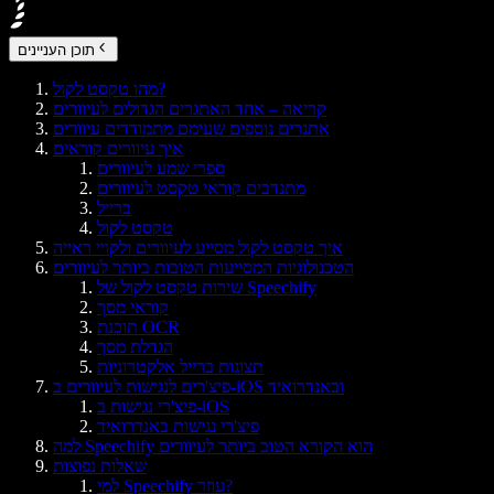
תוכן העניינים
מהו טקסט לקול?
קריאה – אחד האתגרים הגדולים לעיוורים
אתגרים נוספים שעימם מתמודדים עיוורים
איך עיוורים קוראים
ספרי שמע לעיוורים
מתנדבים קוראי טקסט לעיוורים
ברייל
טקסט לקול
איך טקסט לקול מסייע לעיוורים ולקויי ראייה
הטכנולוגיות המסייעות הטובות ביותר לעיוורים
שירות טקסט לקול של Speechify
קוראי מסך
תוכנת OCR
הגדלת מסך
תצוגות ברייל אלקטרוניות
פיצ'רים לנגישות לעיוורים ב-iOS ובאנדרואיד
פיצ'רי נגישות ב-iOS
פיצ'רי נגישות באנדרואיד
למה Speechify הוא הקורא הטוב ביותר לעיוורים
שאלות נפוצות
למי Speechify עוזר?