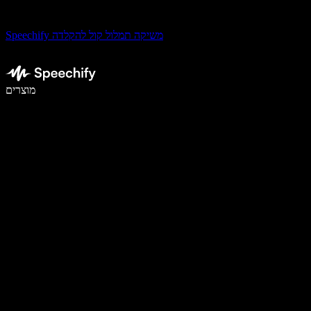
Speechify משיקה תמלול קול להקלדה
לכתוב פי 5 מהר יותר עם הכתבה קולית
מוצרים
למידע נוסף