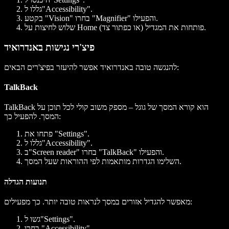
גללו ל"Accessibility".
בקטע "Vision" בחרו "Magnifier" והפעילו.
שלוש לחיצות על Home (או כפתור צד) פותחות את המגדיל.
פיצ'רי נגישות באנדרואיד
להנגשה טובה באנדרואיד אפשר להיעזר בפיצ'רים הבאים:
TalkBack
TalkBack הוא קורא המסך של גוגל – מספק משוב קולי לכל תוכן על
המסך. להפעיל כך:
פתחו את "Settings".
גללו ל"Accessibility".
ב"Screen reader" בחרו "TalkBack" והפעילו.
השלימו הגדרות מותאמות לפי ההוראות שעל המסך.
תנועות הגדלה
מאפשר להגדיל אזורים במסך לנראות טובה יותר. כך מפעילים:
גשו ל"Settings".
בחרו "Accessibility".