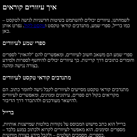
איך עיוורים קוראים
לשמחתנו, עיוורים יכולים להשתמש בשיטות חדשניות לגישה לטקסט –
כמו ברייל, ספרי שמע, מתנדבים קוראי טקסט ו
טקסט לקול
. נפרט אותן
כאן.
ספרי שמע לעיוורים
ספרי שמע הם משאב חשוב לעיוורים, ומאפשרים להם "להאזין" לספרים
וחומרים כתובים דרך קריינות. כך עיוורים יכולים להיחשף לספרות ולמידע
בצורה נגישה ומהנה.
מתנדבים קוראי טקסט לעיוורים
מתנדבים קוראי טקסט מסייעים לעיוורים לקבל גישה לחומר כתוב. הם
מקריאים בקול רם ספרים, עיתונים ומגזינים, ומאפשרים לעיוורים
להישאר מעודכנים ולהתבדר דרך הדיבור.
ברייל
ברייל הוא כתב מישוש המבוסס על נקודות בולטות שמייצגות אותיות,
מספרים וסימנים. הוא מאפשר לעיוורים לקרוא ולכתוב במגע בלבד –
בספרים, מסמכים ושלטים – ולקבל מידע בצורה מוחשית.