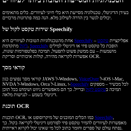
הטכנולוגיות המסייעות הטובות ביותר לעיוורים
בעידן הדיגיטלי, טכנולוגיה מסייעת היא כלי חיוני לעיוורים. כלים מתאימים
יכולים לגשר בין הדרה לשילוב מלא. הנה כמה פתרונות מרכזיים.
שירות טקסט לקול של Speechify
– אפליקציית
טקסט
Speechify
אחת מהטכנולוגיות הטובות לעיוורים היא
הופכת כל טקסט פיזי או דיגיטלי למילים
Speechify
מתקדמת.
לקול
מושמעות – עם ממשק פשוט לתפעול, תמיכה בפלטפורמות שונות,
אפשרות לקריאה מהירה, קולות איכותיים וסריקת OCR.
קוראי מסך
ל-iOS ו-Mac,
VoiceOver
קוראי מסך נפוצים כגון JAWS ל-Windows,
לכל מכשיר – מספקים
Speechify
NVDA ל-Windows, Orca ל-Linux, ו-
תמיכה ב
טקסט לקול
וברייל. כך הם מאפשרים ניווט ושימוש בכל תוכן
דיגיטלי בשמע – לנגישות מלאה.
תוכנת OCR
,
Speechify
תוכנות OCR, כמו הכלים המובנים של מיקרוסופט או
מאפשרות לעיוורים להמיר טקסט פיזי לפורמט דיגיטלי לקריאה בקול. כך
נפתח עולם של ספרים וחומר כתוב לכל מי שאינו יכול לקרוא ראייתית.