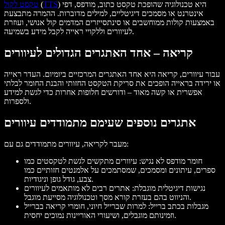
) היא טכנולוגיה שהופכת טקסט כתוב, מודפס, דפי
TTS
(
טקסט לקול
אינטרנט או מסמכים דיגיטליים, למילים מדוברות. ההמרה מתבצעת
באמצעות קולות ממוחשבים או סינתסייזרים המדמים קול אנושי, ועוזרת
לעיוורים וללקויי ראייה לקבל מידע בשמיעה.
קריאה – אחד האתגרים הגדולים לעיוורים
עבור עיוורים, קריאה היא אחד האתגרים המרכזיים ביומיום. העדר ראייה
או ירידה בראייה הופכים את סריקת הטקסט החזותי והבנת החומר לבלתי
אפשרית או קשה מאוד – ודורשים חלופות אחרות כדי לגשת למידע
ולספרות.
אתגרים נוספים שעימם מתמודדים עיוורים
מעבר לקריאה, עיוורים מתמודדים גם עם:
חומר מודפס לא נגיש: עיוורים מתקשים לגשת לטקסטים כמו
ספרים, עיתונים ומסמכים, שמסתמכים על אלמנטים חזותיים כמו
צבע, גודל גופן וניגודיות.
נגישות דיגיטלית מוגבלת: אתרים רבים לא מותאמים לעיוורים
והניווט בהם בעזרת קורא מסך וטכנולוגיה מסייעת מוגבל.
מגבלות בכתב ברייל: למרות שברייל חיוני, חומרי קריאה בברייל
וזמינותם מוגבלים, ושיעורי האוריינות נמוכים יחסית.