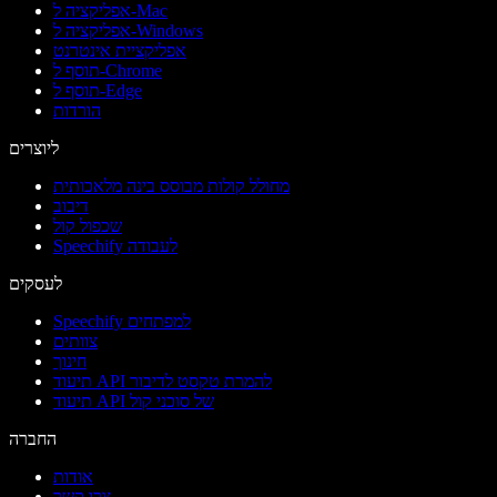
אפליקציה ל-Mac
אפליקציה ל-Windows
אפליקציית אינטרנט
תוסף ל-Chrome
תוסף ל-Edge
הורדות
ליוצרים
מחולל קולות מבוסס בינה מלאכותית
דיבוב
שכפול קול
Speechify לעבודה
לעסקים
Speechify למפתחים
צוותים
חינוך
תיעוד API להמרת טקסט לדיבור
תיעוד API של סוכני קול
החברה
אודות
צרו קשר