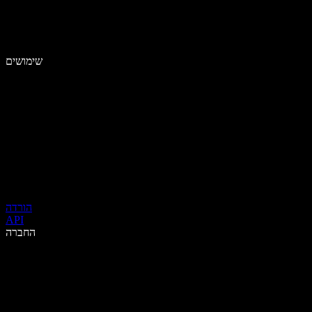
שימושים
הורדה
API
החברה