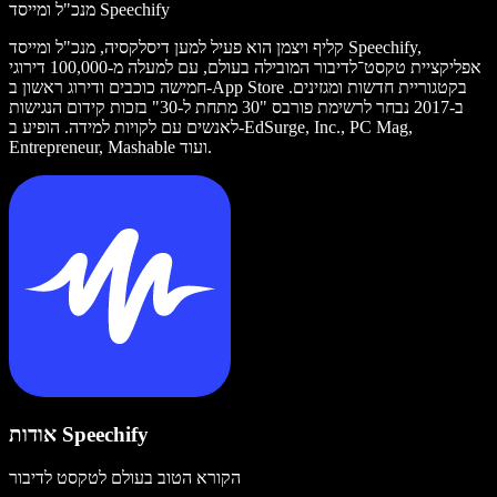
מנכ"ל ומייסד Speechify
קליף ויצמן הוא פעיל למען דיסלקסיה, מנכ"ל ומייסד Speechify,
אפליקציית טקסט־לדיבור המובילה בעולם, עם למעלה מ-100,000 דירוגי
חמישה כוכבים ודירוג ראשון ב-App Store בקטגוריית חדשות ומגזינים.
ב-2017 נבחר לרשימת פורבס "30 מתחת ל-30" בזכות קידום הנגישות
לאנשים עם לקויות למידה. הופיע ב-EdSurge, Inc., PC Mag,
Entrepreneur, Mashable ועוד.
אודות Speechify
הקורא הטוב בעולם לטקסט לדיבור