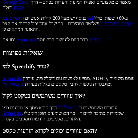
, מאמרים מקצועיים ואפילו תמונות והערות בכתב – דרך
Google Docs
.
OCR
יכולת
ב-60+ שפות, כולל
עם AI
בנוסף יש מעל 200 קולות אנושיים ו
רגשיים
קולות מפורסמים
ושליטה במהירות – כך שכל אחד יכול לבחור את קצב
ההאזנה המתאים לו.
כבר היום לנגישות רבה יותר.
Speechify בחינם
נסו את
שאלות נפוצות
למי Speechify עוזר?
מסייע לאנשים עם דיסלקציה, עיוורון, ADHD, עומס משימות
Speechify
.
ומוגבלויות נוספות להבין טקסטים בקלות בעזרת
טקסט לקול
איך עיוורים משתמשים בטקסט לקול?
עיוורים משתמשים ב
טקסט לקול
דרך קורא מסך או תוכנות כמו
, שממירות כתיבה לדיבור – כך הם שומעים תוכן דיגיטלי
Speechify
(אתרים, מסמכים, הודעות) ומגיבים בקלות.
האם עיוורים יכולים לקרוא הודעות טקסט?