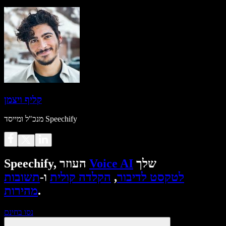
קליף ויצמן
מנכ"ל ומייסד Speechify
שלך
Voice AI
Speechify, העוזר
לטקסט לדיבור
,
הקלדה קולית
ו-
תשובות
.
מהירות
נסו בחינם