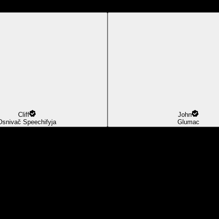
Cliff
John
Osnivač Speechifyja
Glumac