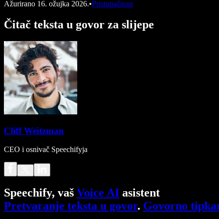
Ažurirano
16. ožujka 2026.
•
Pristupačnost
Čitač teksta u govor za slijepe
Cliff Weitzman
CEO i osnivač Speechifyja
Speechify, vaš
Voice AI
asistent
Pretvaranje teksta u govor
.
Govorno tipka