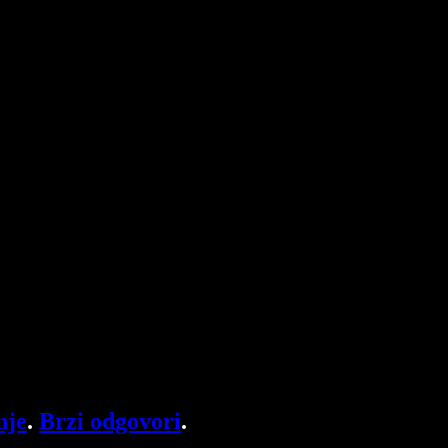
nje
.
Brzi odgovori
.