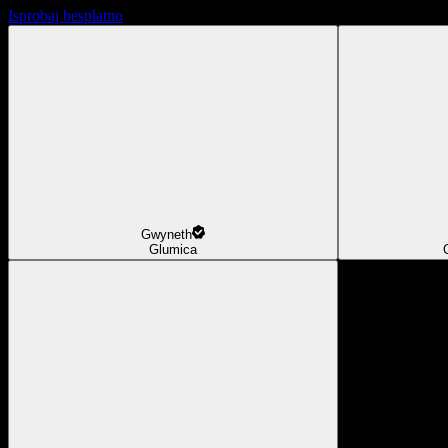
Isprobaj besplatno
Gwyneth
Glumica