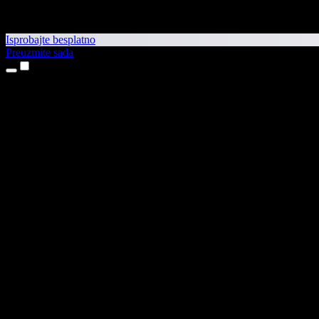
Isprobajte besplatno
Preuzmite sada
Proizvodi
Pretvaranje teksta u govor
Aplikacije za iPhone i iPad
Aplikacija za Android
Proširenje za Chrome
Proširenje za Edge
Web-aplikacija
Aplikacija za Mac
Aplikacija za Windows