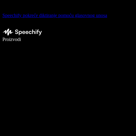
Speechify pokreće diktiranje pomoću glasovnog unosa
Pišite 5× brže uz glasovno diktiranje
Proizvodi
Saznajte više