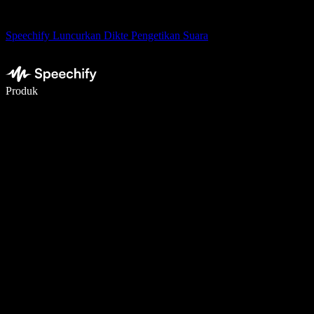
Speechify Luncurkan Dikte Pengetikan Suara
Menulis 5× lebih cepat dengan dikte suara
Produk
Pelajari lebih lanjut