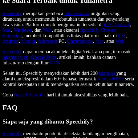
ke Suara Terbaik untuk Tunanetra
Speechify
merupakan pembaca
teks ke suara
unggulan yang
dirancang untuk memenuhi kebutuhan tunanetra dan penyandang
low vision. Platform ramah pengguna ini tersedia di
iOS
,
Android
,
Mac
,
Windows
, dan
Web
, atau ekstensi
Speechify Chrome
Extension
, memberi kompatibilitas lintas platform—baik di
iOS
,
Android
,
Mozilla
,
Microsoft
PC,
Chromebook
,
Mac
, atau
Web
.
Speechify
dapat membacakan teks digital/cetak apa pun, termasuk
halaman web
,
Google Docs
, artikel ilmiah, bahkan catatan
tulisan/foto dengan fitur
OCR
.
Selain itu, Speechify menyediakan lebih dari 200
suara AI
yang
alami dan ekspresif dalam 60+ bahasa, termasuk
suara selebriti
serta
kontrol kecepatan untuk mendengarkan sesuai kebutuhan tunanetra.
Coba
Speechify gratis
hari ini untuk aksesibilitas yang lebih baik.
FAQ
Siapa saja yang dibantu Speechify?
Speechify
membantu penderita disleksia, kehilangan penglihatan,