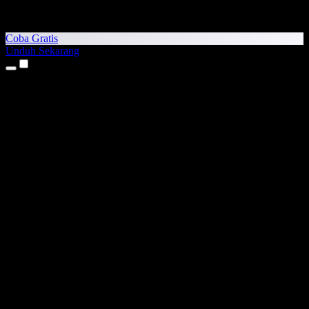
Coba Gratis
Unduh Sekarang
Produk
Teks ke Suara
Aplikasi iPhone & iPad
Aplikasi Android
Ekstensi Chrome
Ekstensi Edge
Aplikasi Web
Aplikasi Mac
Aplikasi Windows