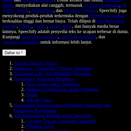
Studio
menyediakan alat canggih, termasuk
AI Voice Generator
,
AI
Voice Cloning
,
AI Dubbing
, dan
AI Voice Changer
. Speechify juga
menyokong produk-produk terkemuka dengan
API teks ke ucapan
berkualitas tinggi dan hemat biaya. Telah diliput di
The Wall Street
Journal
,
CNBC
,
Forbes
,
TechCrunch
, dan banyak media besar
lainnya, Speechify adalah penyedia teks ke ucapan terbesar di dunia.
Kunjungi
speechify.com/news
,
speechify.com/blog
, dan
speechify.com/press
untuk informasi lebih lanjut.
Daftar isi
Apa Itu Teks ke Suara?
Membaca - Tantangan Terbesar Tunanetra
Tantangan Lain yang Dihadapi Tunanetra
Bagaimana Tunanetra Membaca
Buku Audio untuk Tunanetra
Pembaca Sukarelawan untuk Tunanetra
Braille
Teks ke Suara
Bagaimana Teks ke Suara Membantu Tunanetra dan
Gangguan Penglihatan
Teknologi Bantu Terbaik untuk Tunanetra
Layanan Teks ke Suara dari Speechify
Pembaca Layar