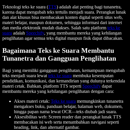
Teknologi teks ke suara (
TTS
) adalah alat penting bagi tunanetra,
karena dapat mengubah teks tertulis menjadi suara. Perangkat lunak
dan alat khusus bisa membacakan konten digital seperti situs web,
materi belajar, maupun dokumen, sehingga informasi dari internet
dan media elektronik mudah diakses. Salah satu platform
teks ke
suara
adalah
Speechify
, yang membantu mereka yang kehilangan
penglihatan agar semua teks digital maupun fisik dapat dibacakan.
Bagaimana Teks ke Suara Membantu
Tunanetra dan Gangguan Penglihatan
Bagi yang memiliki gangguan penglihatan, kemampuan mengubah
teks menjadi suara lewat
teks ke suara
membuka kesempatan
pendidikan, komunikasi, dan kemandirian yang dulunya terkendala
materi cetak. Bahkan, platform TTS seperti
Speechify
dapat
membantu mereka yang kehilangan penglihatan dengan cara:
Akses materi cetak:
Teks ke suara
memungkinkan tunanetra
mengakses buku, panduan belajar, halaman web, dokumen,
hingga papan nama lewat OCR—teks diubah jadi suara.
Aksesibilitas web: Screen reader dan perangkat lunak TTS
membacakan isi web serta menambahkan navigasi seperti
heading, link, dan alternatif gambar.