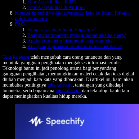
Fitur Aksesibilitas di iOS
Fitur Aksesibilitas di Android
Kenapa Speechify adalah Pembaca Teks ke Suara Terbaik
untuk Tunanetra
FAQ
Siapa saja yang dibantu Speechify?
Bagaimana tunanetra menggunakan teks ke suara?
Apakah tunanetra bisa membaca pesan teks?
Apa yang digunakan tunanetra untuk membaca?
Teks ke suara
telah mengubah cara orang tunanetra dan yang
memiliki gangguan penglihatan mengakses informasi tertulis.
Teknologi bantu ini jadi penolong utama bagi penyandang
gangguan penglihatan, memungkinkan materi cetak dan teks digital
diubah menjadi kata-kata yang dibacakan. Di artikel ini, kami akan
membahas pentingnya
teks ke suara
, tantangan yang dihadapi
tunanetra, serta bagaimana
teks ke suara
dan teknologi bantu lain
dapat meningkatkan kualitas hidup mereka.