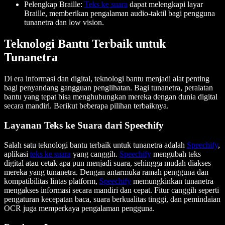
Pelengkap Braille:
Teks ke suara
dapat melengkapi layar
Braille, memberikan pengalaman audio-taktil bagi pengguna
tunanetra dan low vision.
Teknologi Bantu Terbaik untuk
Tunanetra
Di era informasi dan digital, teknologi bantu menjadi alat penting
bagi penyandang gangguan penglihatan. Bagi tunanetra, peralatan
bantu yang tepat bisa menghubungkan mereka dengan dunia digital
secara mandiri. Berikut beberapa pilihan terbaiknya.
Layanan Teks ke Suara dari Speechify
Salah satu teknologi bantu terbaik untuk tunanetra adalah
Speechify
,
aplikasi
teks ke suara
yang canggih.
Speechify
mengubah teks
digital atau cetak apa pun menjadi suara, sehingga mudah diakses
mereka yang tunanetra. Dengan antarmuka ramah pengguna dan
kompatibilitas lintas platform,
Speechify
memungkinkan tunanetra
mengakses informasi secara mandiri dan cepat. Fitur canggih seperti
pengaturan kecepatan baca, suara berkualitas tinggi, dan pemindaian
OCR juga memperkaya pengalaman pengguna.