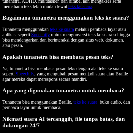
tunanetra, ADHD, multitasker, dan difabel lain mengakses serta
memahami teks lebih mudah lewat
teks ke suara
.
Bagaimana tunanetra menggunakan teks ke suara?
Tunanetra menggunakan
teks ke suara
melalui pembaca layar atau
aplikasi seperti
Speechify
untuk mengonversi teks ke suara sehingga
bisa mendengarkan dan berinteraksi dengan situs web, dokumen,
atau pesan.
Apakah tunanetra bisa membaca pesan teks?
Ya, tunanetra bisa membaca pesan teks dengan alat teks ke suara
seperti
Speechify
, yang mengubah pesan menjadi suara atau Braille
agar mereka dapat merespons secara mandiri.
Apa yang digunakan tunanetra untuk membaca?
Tunanetra bisa menggunakan Braille,
teks ke suara
, buku audio, dan
pembaca layar untuk membaca.
Nikmati suara AI tercanggih, file tanpa batas, dan
dukungan 24/7