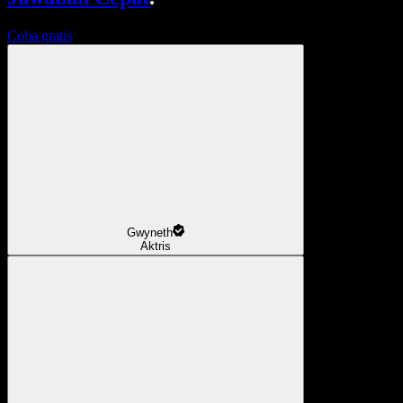
Coba gratis
Gwyneth
Aktris