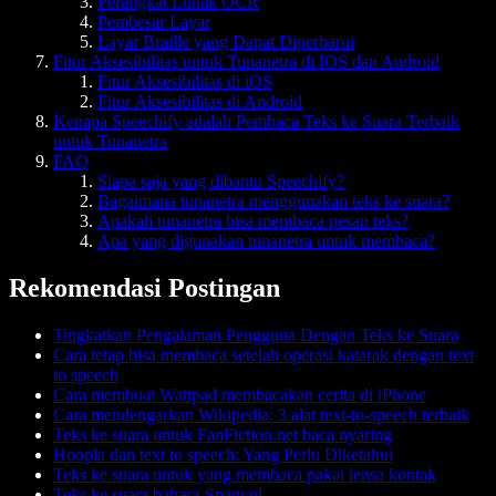
Perangkat Lunak OCR
Pembesar Layar
Layar Braille yang Dapat Diperbarui
Fitur Aksesibilitas untuk Tunanetra di IOS dan Android
Fitur Aksesibilitas di iOS
Fitur Aksesibilitas di Android
Kenapa Speechify adalah Pembaca Teks ke Suara Terbaik
untuk Tunanetra
FAQ
Siapa saja yang dibantu Speechify?
Bagaimana tunanetra menggunakan teks ke suara?
Apakah tunanetra bisa membaca pesan teks?
Apa yang digunakan tunanetra untuk membaca?
Rekomendasi Postingan
Tingkatkan Pengalaman Pengguna Dengan Teks ke Suara
Cara tetap bisa membaca setelah operasi katarak dengan text
to speech
Cara membuat Wattpad membacakan cerita di iPhone
Cara mendengarkan Wikipedia: 3 alat text-to-speech terbaik
Teks ke suara untuk FanFiction.net baca nyaring
Hoopla dan text to speech: Yang Perlu Diketahui
Teks ke suara untuk yang membaca pakai lensa kontak
Teks ke suara bahasa Spanyol