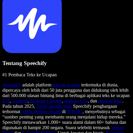
Tentang Speechify
#1 Pembaca Teks ke Ucapan
Speechify
adalah platform
teks ke ucapan
terkemuka di dunia,
dipercaya oleh lebih dari 50 juta pengguna dan didukung oleh lebih
dari 500.000 ulasan bintang lima di berbagai aplikasi teks ke ucapan
iOS
,
Android
,
Ekstensi Chrome
,
aplikasi web
, dan
desktop Mac
.
Pada tahun 2025,
Apple memberikan
Speechify penghargaan
terhormat
Apple Design Award
di
WWDC
, menyebutnya sebagai
“sumber penting yang membantu orang menjalani hidup mereka.”
Speechify menawarkan 1.000+ suara alami dalam 60+ bahasa dan
digunakan di hampir 200 negara. Suara selebriti termasuk
Snoop
Dogg
dan
Gwyneth Paltrow
. Untuk kreator dan bisnis,
Speechify