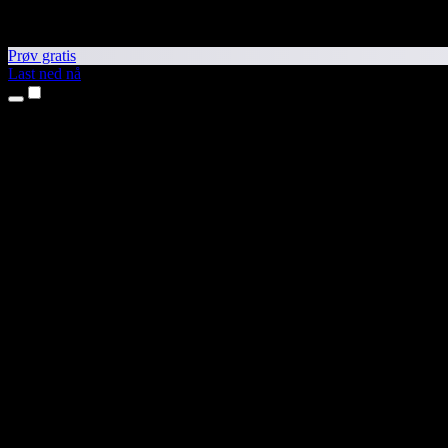
Prøv gratis
Last ned nå
Produkter
Tekst til tale
iPhone- og iPad-apper
Android-app
Chrome-utvidelse
Edge-utvidelse
Nettapp
Mac-app
Windows-app