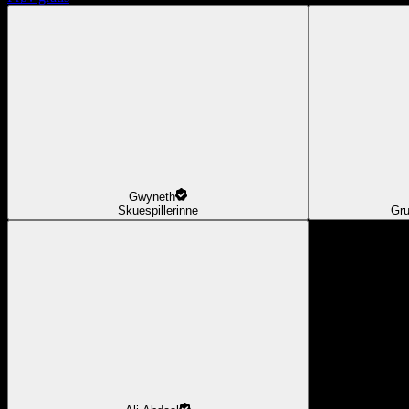
Gwyneth
Skuespillerinne
Gru