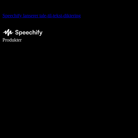
Speechify lanserer tale-til-tekst-diktering
Skriv 5× raskere med diktering
Produkter
Les mer