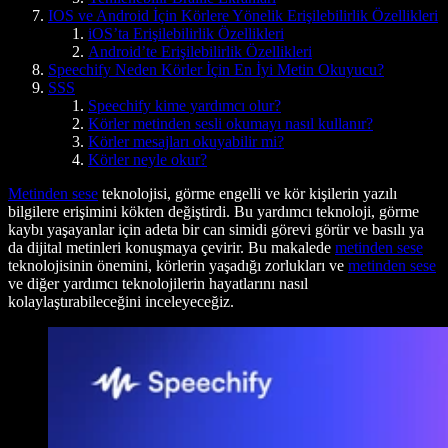
IOS ve Android İçin Körlere Yönelik Erişilebilirlik Özellikleri
iOS’ta Erişilebilirlik Özellikleri
Android’te Erişilebilirlik Özellikleri
Speechify Neden Körler İçin En İyi Metin Okuyucu?
SSS
Speechify kime yardımcı olur?
Körler metinden sesli okumayı nasıl kullanır?
Körler mesajları okuyabilir mi?
Körler neyle okur?
Metinden sese
teknolojisi, görme engelli ve kör kişilerin yazılı
bilgilere erişimini kökten değiştirdi. Bu yardımcı teknoloji, görme
kaybı yaşayanlar için adeta bir can simidi görevi görür ve basılı ya
da dijital metinleri konuşmaya çevirir. Bu makalede
metinden sese
teknolojisinin önemini, körlerin yaşadığı zorlukları ve
metinden sese
ve diğer yardımcı teknolojilerin hayatlarını nasıl
kolaylaştırabileceğini inceleyeceğiz.