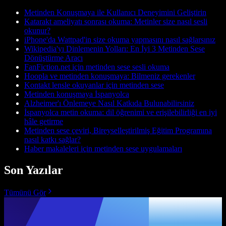
Metinden Konuşmaya ile Kullanıcı Deneyimini Geliştirin
Katarakt ameliyatı sonrası okuma: Metinler size nasıl sesli
okunur?
iPhone'da Wattpad'in size okuma yapmasını nasıl sağlarsınız
Wikipedia'yı Dinlemenin Yolları: En İyi 3 Metinden Sese
Dönüştürme Aracı
FanFiction.net için metinden sese sesli okuma
Hoopla ve metinden konuşmaya: Bilmeniz gerekenler
Kontakt lensle okuyanlar için metinden sese
Metinden konuşmaya İspanyolca
Alzheimer'ı Önlemeye Nasıl Katkıda Bulunabilirsiniz
İspanyolca metin okuma: dil öğrenimi ve erişilebilirliği en iyi
hâle getirme
Metinden sese çeviri, Bireyselleştirilmiş Eğitim Programına
nasıl katkı sağlar?
Haber makaleleri için metinden sese uygulamaları
Son Yazılar
Tümünü Gör