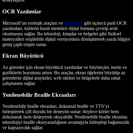
OCR Yazılımlar
Microsoft’un yerleşik araçları ve
Speechify
gibi üçüncü parti OCR
yazılımları, körlerin basılı metinleri dijital formata çevirip sesli
okutmasını sağlar. Bu teknoloji, kitaplar ve belgeler gibi fiziksel
materyalleri erişilebilir dijital versiyonlara dönüştürerek yazılı bilgiye
geniş çaplı erişim sunar.
Ekran Büyütücü
Az görenler için ekran büyütücü yazılımlar ve büyüteçler, metin ve
grafiklerin boyutunu artırır. Bu araçlar, ekran öğelerini büyütüp az
görenlerin dijital arayüzler, web siteleri ve belgelerle daha rahat
çalışmasını sağlar.
Yenilenebilir Braille Ekranları
Yenilenebilir braille ekranları, dokunsal braille ve TTS’yi
birleştirerek çift duyulu bir deneyim sunar; böylece körler hem
dokunarak hem dinleyerek okuyabilir. Yenilenebilir braille ekranlar,
teknolojiyi braille okuryazarlığının avantajıyla birleştirip bağımsızlık
ve kapsayıcılık sağlar.