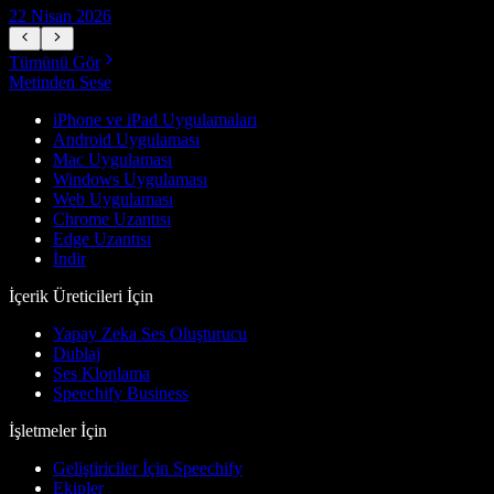
22 Nisan 2026
1
Tümünü Gör
Metinden Sese
iPhone ve iPad Uygulamaları
Android Uygulaması
Mac Uygulaması
Windows Uygulaması
Web Uygulaması
Chrome Uzantısı
Edge Uzantısı
İndir
İçerik Üreticileri İçin
Yapay Zeka Ses Oluşturucu
Dublaj
Ses Klonlama
Speechify Business
İşletmeler İçin
Geliştiriciler İçin Speechify
Ekipler