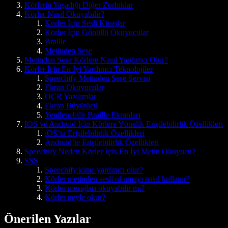
Körlerin Yaşadığı Diğer Zorluklar
Körler Nasıl Okuyabilir?
Körler İçin Sesli Kitaplar
Körler İçin Gönüllü Okuyucular
Braille
Metinden Sese
Metinden Sese Körlere Nasıl Yardımcı Olur?
Körler İçin En İyi Yardımcı Teknolojiler
Speechify Metinden Sese Servisi
Ekran Okuyucular
OCR Yazılımlar
Ekran Büyütücü
Yenilenebilir Braille Ekranları
IOS ve Android İçin Körlere Yönelik Erişilebilirlik Özellikleri
iOS’ta Erişilebilirlik Özellikleri
Android’te Erişilebilirlik Özellikleri
Speechify Neden Körler İçin En İyi Metin Okuyucu?
SSS
Speechify kime yardımcı olur?
Körler metinden sesli okumayı nasıl kullanır?
Körler mesajları okuyabilir mi?
Körler neyle okur?
Önerilen Yazılar