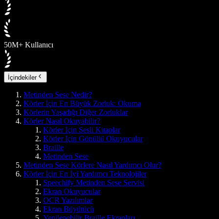
50M+ Kullanıcı
İçindekiler
Metinden Sese Nedir?
Körler İçin En Büyük Zorluk: Okuma
Körlerin Yaşadığı Diğer Zorluklar
Körler Nasıl Okuyabilir?
Körler İçin Sesli Kitaplar
Körler İçin Gönüllü Okuyucular
Braille
Metinden Sese
Metinden Sese Körlere Nasıl Yardımcı Olur?
Körler İçin En İyi Yardımcı Teknolojiler
Speechify Metinden Sese Servisi
Ekran Okuyucular
OCR Yazılımlar
Ekran Büyütücü
Yenilenebilir Braille Ekranları