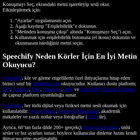
Konuşmayı Seç, ekrandaki metni işaretleyip sesli okur.
Etkinleştirmek için:
"Ayarlar" uygulamasını açın.
Aşağı kaydırıp "Erişilebilirlik"e dokunun.
"Metinden konuşma çıkışı" altında "Konuşmayı Seç"i açın.
Kullanmak için erişilebilirlik butonuna (el ikonu) dokunun ve
okunmasını istediğiniz metni seçin.
Speechify Neden Körler İçin En İyi Metin
Okuyucu?
Speechify
, kör ve görme engellilerin özel ihtiyaçlarına hitap eden
birinci sınıf bir
metinden sese
okuyucudur. Kullanıcı dostu platform;
iOS
,
Android
,
Mac
,
Windows
,
Web
ve
Speechify Chrome Eklentisi
ile çapraz platform uyumluluğu sunar.
Speechify
, her türlü dijital veya fiziksel metni sesli okumak için
kullanılabilir:
web sayfaları
,
Google Dokümanlar
, akademik
makaleler ve yazılı notlar veya fotoğraflar (
OCR
ile).
Ayrıca, 60’tan fazla dilde 200+ gerçekçi
duygulu
AI sesleri
, ünlü
sesler ve hız ayarları sunar; böylece kullanıcılar dinleme hızını kendi
ihtiyacına göre ayarlayabilir.