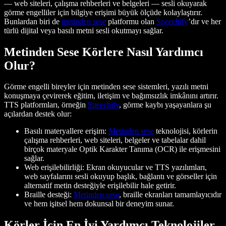
— web siteleri, çalışma rehberleri ve belgeleri — sesli okuyarak
görme engelliler için bilgiye erişimi büyük ölçüde kolaylaştırır.
Bunlardan biri de
metinden sese
platformu olan
Speechify
’dır ve her
türlü dijital veya basılı metni sesli okutmayı sağlar.
Metinden Sese Körlere Nasıl Yardımcı
Olur?
Görme engelli bireyler için metinden sese sistemleri, yazılı metni
konuşmaya çevirerek eğitim, iletişim ve bağımsızlık imkânını artırır.
TTS platformları, örneğin
Speechify
, görme kaybı yaşayanlara şu
açılardan destek olur:
Basılı materyallere erişim:
Metinden sese
teknolojisi, körlerin
çalışma rehberleri, web siteleri, belgeler ve tabelalar dahil
birçok materyale Optik Karakter Tanıma (OCR) ile erişmesini
sağlar.
Web erişilebilirliği: Ekran okuyucular ve TTS yazılımları,
web sayfalarını sesli okuyup başlık, bağlantı ve görseller için
alternatif metin desteğiyle erişilebilir hale getirir.
Braille desteği:
Metinden sese
, braille ekranları tamamlayıcıdır
ve hem işitsel hem dokunsal bir deneyim sunar.
Körler İçin En İyi Yardımcı Teknolojiler