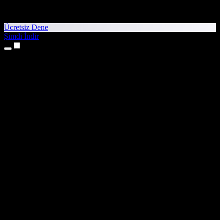
Ücretsiz Dene
Şimdi İndir
Ürünler
Metinden Sese
iPhone ve iPad Uygulamaları
Android Uygulaması
Chrome Uzantısı
Edge Uzantısı
Web Uygulaması
Mac Uygulaması
Windows Uygulaması