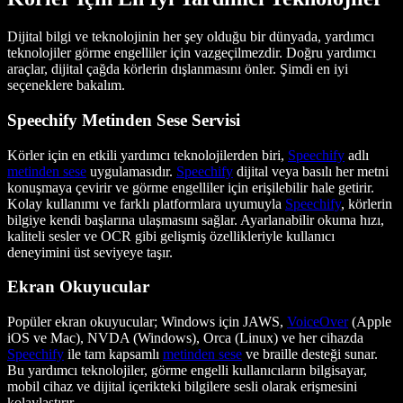
Dijital bilgi ve teknolojinin her şey olduğu bir dünyada, yardımcı
teknolojiler görme engelliler için vazgeçilmezdir. Doğru yardımcı
araçlar, dijital çağda körlerin dışlanmasını önler. Şimdi en iyi
seçeneklere bakalım.
Speechify Metinden Sese Servisi
Körler için en etkili yardımcı teknolojilerden biri,
Speechify
adlı
metinden sese
uygulamasıdır.
Speechify
dijital veya basılı her metni
konuşmaya çevirir ve görme engelliler için erişilebilir hale getirir.
Kolay kullanımı ve farklı platformlara uyumuyla
Speechify
, körlerin
bilgiye kendi başlarına ulaşmasını sağlar. Ayarlanabilir okuma hızı,
kaliteli sesler ve OCR gibi gelişmiş özellikleriyle kullanıcı
deneyimini üst seviyeye taşır.
Ekran Okuyucular
Popüler ekran okuyucular; Windows için JAWS,
VoiceOver
(Apple
iOS ve Mac), NVDA (Windows), Orca (Linux) ve her cihazda
Speechify
ile tam kapsamlı
metinden sese
ve braille desteği sunar.
Bu yardımcı teknolojiler, görme engelli kullanıcıların bilgisayar,
mobil cihaz ve dijital içerikteki bilgilere sesli olarak erişmesini
kolaylaştırır.