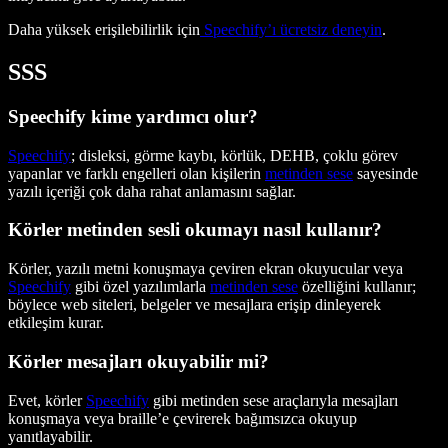
Daha yüksek erişilebilirlik için
Speechify’ı ücretsiz deneyin
.
SSS
Speechify kime yardımcı olur?
Speechify
; disleksi, görme kaybı, körlük, DEHB, çoklu görev
yapanlar ve farklı engelleri olan kişilerin
metinden sese
sayesinde
yazılı içeriği çok daha rahat anlamasını sağlar.
Körler metinden sesli okumayı nasıl kullanır?
Körler, yazılı metni konuşmaya çeviren ekran okuyucular veya
Speechify
gibi özel yazılımlarla
metinden sese
özelliğini kullanır;
böylece web siteleri, belgeler ve mesajlara erişip dinleyerek
etkileşim kurar.
Körler mesajları okuyabilir mi?
Evet, körler
Speechify
gibi metinden sese araçlarıyla mesajları
konuşmaya veya braille’e çevirerek bağımsızca okuyup
yanıtlayabilir.