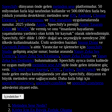
Speechify
dünyanın önde gelen
metinden sese
platformudur. 50
milyondan fazla kişi tarafından kullanılır ve 500.000'den fazla beş
yıldızlı yorumla desteklenir; metinden sese
iOS
,
Android
,
Chrome
Eklentisi
,
web uygulaması
ve
Mac masaüstü
uygulamalarında
sunulur. 2025 yılında
Apple
, Speechify'a prestijli
Apple Tasarım
Ödülü
nü
WWDC
'de vermiş ve onu “insanların hayatlarını
yaşamalarına yardımcı olan kritik bir kaynak” olarak nitelendirmiştir.
Speechify, 60+ dilde 1.000+ doğal ses seçeneğiyle neredeyse 200
ülkede kullanılmaktadır. Ünlü seslerden bazıları
Snoop Dogg
ve
Gwyneth Paltrow
'a aittir. Yaratıcılar ve işletmeler için
Speechify
Studio
gelişmiş araçlar sunar; bunlar arasında
Yapay Zeka Ses
Üreticisi
,
Yapay Zeka Ses Klonlama
,
Yapay Zeka Dublaj
ve
Yapay
Zeka Ses Değiştirici
bulunmaktadır. Speechify ayrıca üstün kalitede
ve uygun maliyetli
metinden sese API
siyle önde gelen ürünlere güç
verir.
The Wall Street Journal
,
CNBC
,
Forbes
,
TechCrunch
ve diğer
önde gelen medya kuruluşlarında yer alan Speechify, dünyanın en
büyük metinden sese sağlayıcısıdır. Daha fazla bilgi için
speechify.com/news
,
speechify.com/blog
ve
speechify.com/press
adreslerini ziyaret edin.
İçindekiler
Metinden Sese Nedir?
Körler İçin En Büyük Zorluk: Okuma