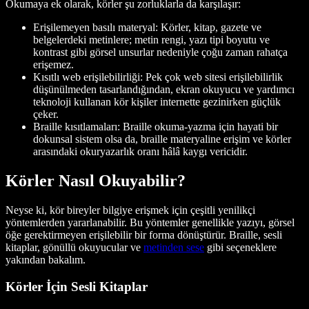
Okumaya ek olarak, körler şu zorluklarla da karşılaşır:
Erişilemeyen basılı materyal: Körler, kitap, gazete ve
belgelerdeki metinlere; metin rengi, yazı tipi boyutu ve
kontrast gibi görsel unsurlar nedeniyle çoğu zaman rahatça
erişemez.
Kısıtlı web erişilebilirliği: Pek çok web sitesi erişilebilirlik
düşünülmeden tasarlandığından, ekran okuyucu ve yardımcı
teknoloji kullanan kör kişiler internette gezinirken güçlük
çeker.
Braille kısıtlamaları: Braille okuma-yazma için hayati bir
dokunsal sistem olsa da, braille materyaline erişim ve körler
arasındaki okuryazarlık oranı hâlâ kaygı vericidir.
Körler Nasıl Okuyabilir?
Neyse ki, kör bireyler bilgiye erişmek için çeşitli yenilikçi
yöntemlerden yararlanabilir. Bu yöntemler genellikle yazıyı, görsel
öğe gerektirmeyen erişilebilir bir forma dönüştürür. Braille, sesli
kitaplar, gönüllü okuyucular ve
metinden sese
gibi seçeneklere
yakından bakalım.
Körler İçin Sesli Kitaplar