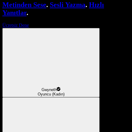
Metinden Sese
.
Sesli Yazma
.
Hızlı
Yanıtlar
.
Ücretsiz Dene
Gwyneth
Oyuncu (Kadın)