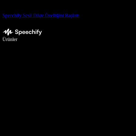
Speechify Sesli Dikte Özelliğini Başlattı
Sesli yazmayla 5 kat daha hızlı yazın
Ürünler
Daha Fazlasını Öğrenin