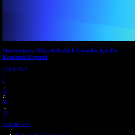
Shutterstock: Yüksek Kaliteli Görseller İçin En
Kapsamlı Kaynak
4 Ekim 2023
1
...
5
6
7
8
9
...
33
Metinden Sese
iPhone ve iPad Uygulamaları