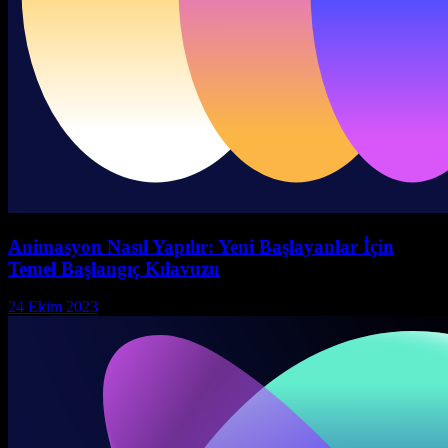
Animasyon Nasıl Yapılır: Yeni Başlayanlar İçin
Temel Başlangıç Kılavuzu
24 Ekim 2023