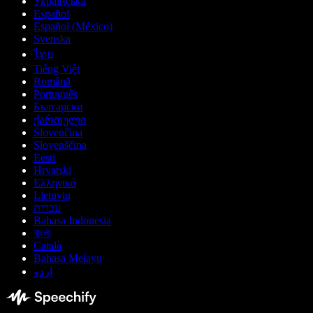
Українська
Español
Español (México)
Svenska
ไทย
Tiếng Việt
Română
Português
Български
ქართული
Slovenčina
Slovenščina
Eesti
Hrvatski
Ελληνικά
Lietuvių
עברית
Bahasa Indonesia
বাংলা
Català
Bahasa Melayu
اردو