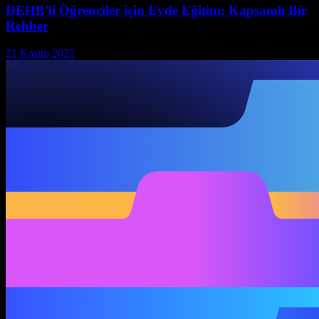
DEHB'li Öğrenciler için Evde Eğitim: Kapsamlı Bir
Rehber
21 Kasım 2023