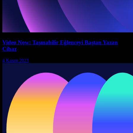
Video Now: Taşınabilir Eğlenceyi Baştan Yazan
Cihaz
4 Kasım 2023