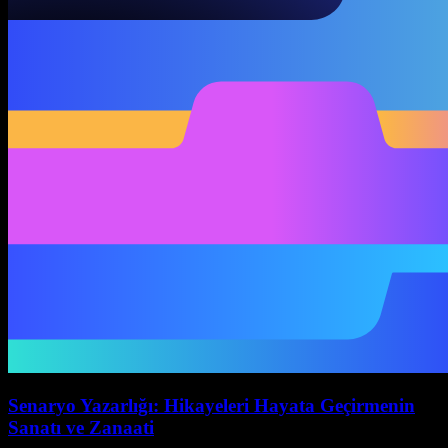
Senaryo Yazarlığı: Hikayeleri Hayata Geçirmenin
Sanatı ve Zanaati