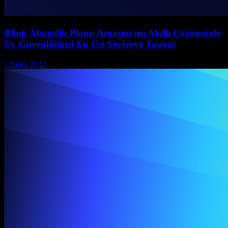
Blink Abonelik Planı: Amazon'un Akıllı Çözümüyle
Ev Güvenliğinizi En Üst Seviyeye Taşıyın
5 Ekim 2023