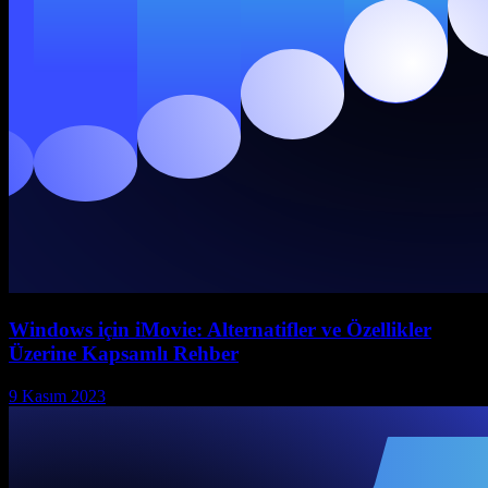
Windows için iMovie: Alternatifler ve Özellikler
Üzerine Kapsamlı Rehber
9 Kasım 2023