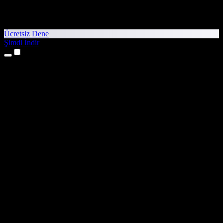
Ücretsiz Dene
Şimdi İndir
Ürünler
Metinden Sese
iPhone ve iPad Uygulamaları
Android Uygulaması
Chrome Uzantısı
Edge Uzantısı
Web Uygulaması
Mac Uygulaması
Windows Uygulaması