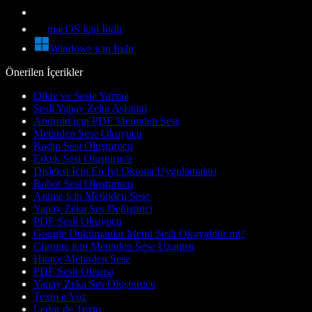
macOS için İndir
Windows için İndir
Önerilen İçerikler
Dikte ve Sesle Yazma
Sesli Yapay Zeka Asistanı
Android için PDF Metinden Sese
Metinden Sese Okuyucu
Kadın Sesi Oluşturucu
Erkek Sesi Oluşturucu
Disleksi İçin En İyi Okuma Uygulamaları
Robot Sesi Oluşturucu
Anime için Metinden Sese
Yapay Zeka Ses Değiştirici
PDF Sesli Okuyucu
Google Dokümanlar Metni Sesli Okuyabilir mi?
Chrome için Metinden Sese Uzantısı
Hintçe Metinden Sese
PDF Sesli Okuma
Yapay Zeka Ses Oluşturucu
Texto a Voz
Leitor de Texto