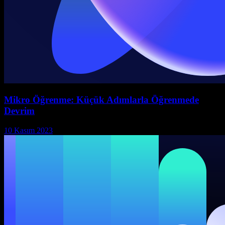
Mikro Öğrenme: Küçük Adımlarla Öğrenmede
Devrim
10 Kasım 2023