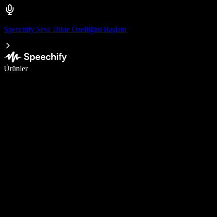
Speechify Sesli Dikte Özelliğini Başlattı
Sesli yazmayla 5 kat daha hızlı yazın
Ürünler
Daha Fazlasını Öğrenin