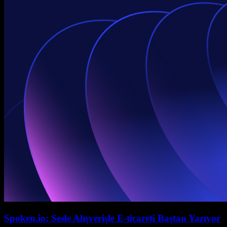
Spoken.io: Sesle Alışverişle E-ticareti Baştan Yazıyor