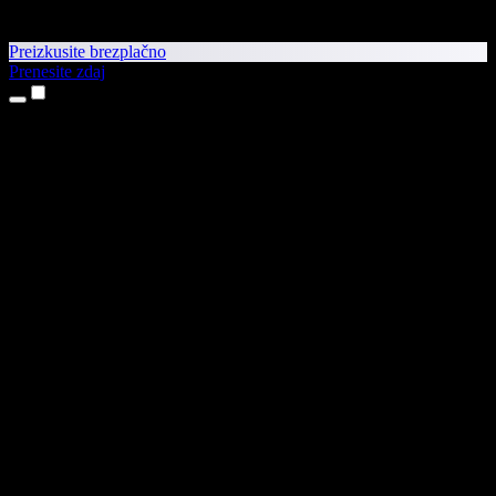
Preizkusite brezplačno
Prenesite zdaj
Izdelki
Pretvorba besedila v govor
Aplikaciji za iPhone in iPad
Aplikacija za Android
Razširitev za Chrome
Razširitev za Edge
Spletna aplikacija
Aplikacija za Mac
Aplikacija za Windows
Generator AI glasov
Voiceover govor
Sinhronizacija
Kloniranje glasu
Studijski glasovi