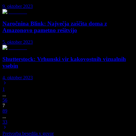
9. oktober 2023
Naročnina Blink: Največja zaščita doma z
Amazonovo pametno rešitvijo
5. oktober 2023
Shutterstock: Vrhunski vir kakovostnih vizualnih
vsebin
4. oktober 2023
1
...
5
6
7
8
9
...
33
Pretvorba besedila v govor