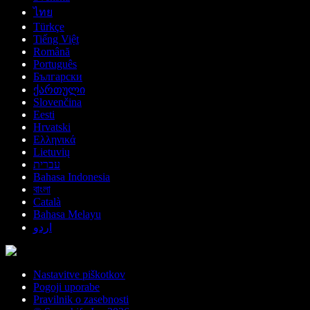
ไทย
Türkçe
Tiếng Việt
Română
Português
Български
ქართული
Slovenčina
Eesti
Hrvatski
Ελληνικά
Lietuvių
עברית
Bahasa Indonesia
বাংলা
Català
Bahasa Melayu
اردو
Nastavitve piškotkov
Pogoji uporabe
Pravilnik o zasebnosti