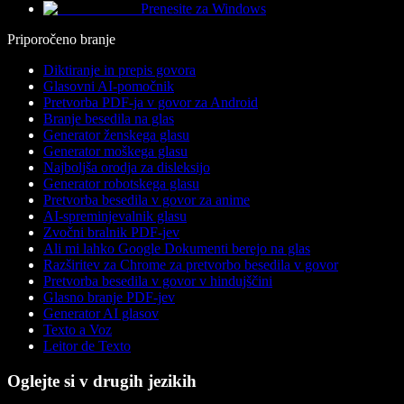
Prenesite za Windows
Priporočeno branje
Diktiranje in prepis govora
Glasovni AI-pomočnik
Pretvorba PDF-ja v govor za Android
Branje besedila na glas
Generator ženskega glasu
Generator moškega glasu
Najboljša orodja za disleksijo
Generator robotskega glasu
Pretvorba besedila v govor za anime
AI-spreminjevalnik glasu
Zvočni bralnik PDF-jev
Ali mi lahko Google Dokumenti berejo na glas
Razširitev za Chrome za pretvorbo besedila v govor
Pretvorba besedila v govor v hindujščini
Glasno branje PDF-jev
Generator AI glasov
Texto a Voz
Leitor de Texto
Oglejte si v drugih jezikih