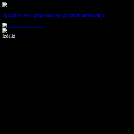
Speechify uvaja prepoznavanje govora in narekovanje
Pišite 5× hitreje z narekovanjem
Izdelki
Več o tem