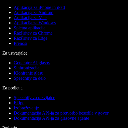
Aplikacija za iPhone in iPad
Aplikacija za Android
Aplikacija za Mac
Aplikacija za Windows
Spletna aplikacija
Razširitev za Chrome
Razširitev za Edge
Prenosi
Za ustvarjalce
Generator AI glasov
Sinhronizacija
Kloniranje glasu
Speechify za delo
Za podjetja
Speechify za razvijalce
Ekipe
Izobraževanje
Dokumentacija API-ja za pretvorbo besedila v govor
Dokumentacija API-ja za glasovne agente
Podjetje