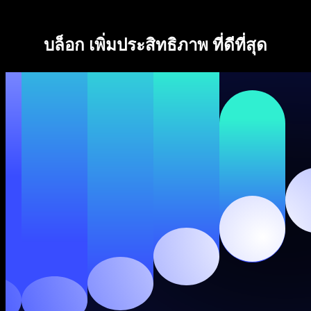
Speechify สำหรับ Access to Work
Speechify สำหรับ DSA
บล็อก เพิ่มประสิทธิภาพ ที่ดีที่สุด
เอเจนต์เสียง SIMBA
Speechify สำหรับนักพัฒนา