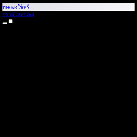
ทดลองใช้ฟรี
ดาวน์โหลดเลย
ผลิตภัณฑ์
แปลงข้อความเป็นเสียง
แอป iPhone และ iPad
แอป Android
ส่วนขยาย Chrome
ส่วนขยาย Edge
เว็บแอป
แอป Mac
แอป Windows