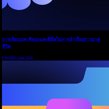
การเขียนบท: ศิลปะและฝีมือในการนำเรื่องราวมาสู่
ชีวิต
6 พฤศจิกายน 2566