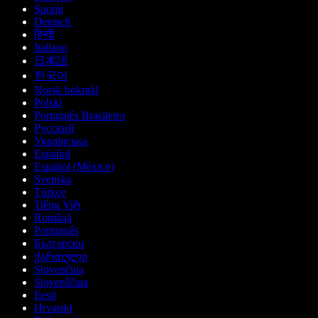
Suomi
Deutsch
हिन्दी
Italiano
日本語
한국어
Norsk bokmål
Polski
Português Brasileiro
Русский
Українська
Español
Español (México)
Svenska
Türkçe
Tiếng Việt
Română
Português
Български
ქართული
Slovenčina
Slovenščina
Eesti
Hrvatski