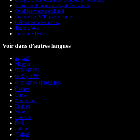
Extension Chrome de synthèse vocale
Synthèse vocale en hindi
Lecture de PDF à voix haute
Générateur de voix IA
Texto a Voz
Leitor de Texto
Voir dans d’autres langues
العربية
Magyar
中文 (简体)
中文 (台灣)
中文 (简体 中国大陆)
Čeština
Dansk
Nederlands
English
Suomi
Deutsch
हिन्दी
Italiano
日本語