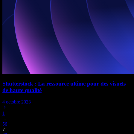
Shutterstock : La ressource ultime pour des visuels
de haute qualité
4 octobre 2023
1
...
5
6
7