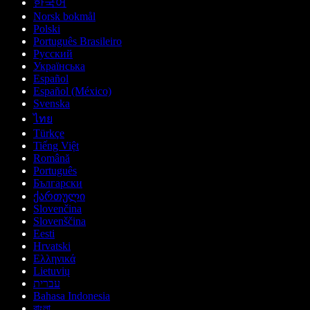
한국어
Norsk bokmål
Polski
Português Brasileiro
Русский
Українська
Español
Español (México)
Svenska
ไทย
Türkçe
Tiếng Việt
Română
Português
Български
ქართული
Slovenčina
Slovenščina
Eesti
Hrvatski
Ελληνικά
Lietuvių
עברית
Bahasa Indonesia
বাংলা