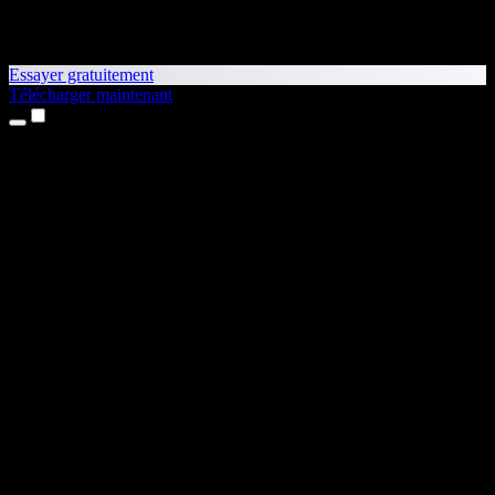
Essayer gratuitement
Télécharger maintenant
Produits
Synthèse vocale
Apps iPhone et iPad
App Android
Extension Chrome
Extension Edge
Application web
App Mac
App Windows