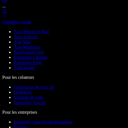
8
9
...
33
Synthèse vocale
App iPhone et iPad
App Android
App Mac
App Windows
Application web
Extension Chrome
Extension Edge
Télécharger
Pour les créateurs
Générateur de voix IA
Doublage
Clonage de voix
Speechify Travail
Pour les entreprises
Speechify pour les développeurs
Équipes