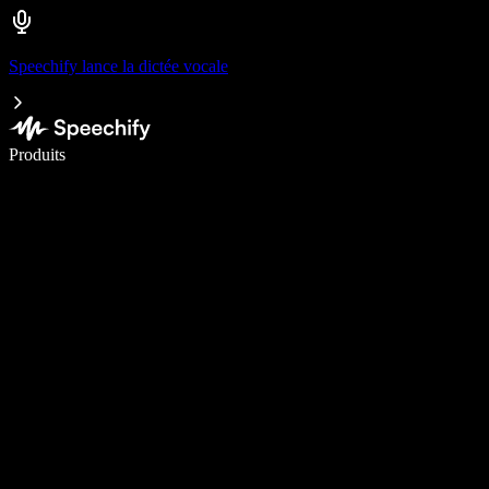
Speechify lance la dictée vocale
Écrivez 5× plus vite grâce à la dictée vocale
Produits
En savoir plus