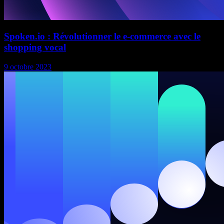
Spoken.io : Révolutionner le e-commerce avec le
shopping vocal
9 octobre 2023