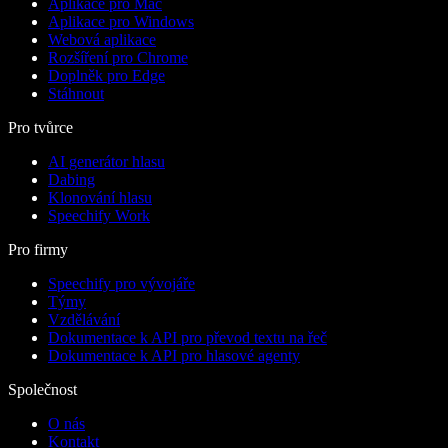
Aplikace pro Mac
Aplikace pro Windows
Webová aplikace
Rozšíření pro Chrome
Doplněk pro Edge
Stáhnout
Pro tvůrce
AI generátor hlasu
Dabing
Klonování hlasu
Speechify Work
Pro firmy
Speechify pro vývojáře
Týmy
Vzdělávání
Dokumentace k API pro převod textu na řeč
Dokumentace k API pro hlasové agenty
Společnost
O nás
Kontakt