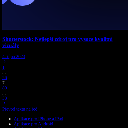
Shutterstock: Nejlepší zdroj pro vysoce kvalitní
vizuály
4. října 2023
1
...
5
6
7
8
9
...
33
Převod textu na řeč
Aplikace pro iPhone a iPad
Aplikace pro Android