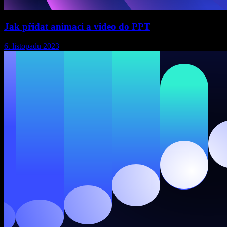
Jak přidat animaci a video do PPT
6. listopadu 2023