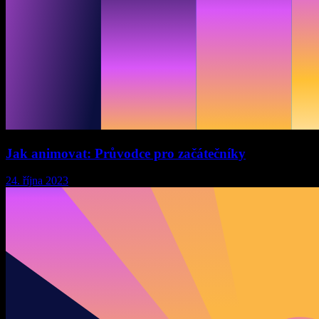
Jak animovat: Průvodce pro začátečníky
24. října 2023