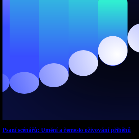
Psaní scénářů: Umění a řemeslo oživování příběhů