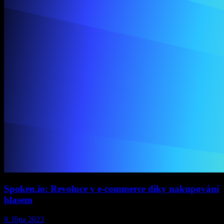
Spoken.io: Revoluce v e-commerce díky nakupování
hlasem
9. října 2023