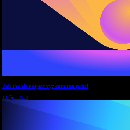
Jak rychle napsat výzkumnou práci
10. října 2023