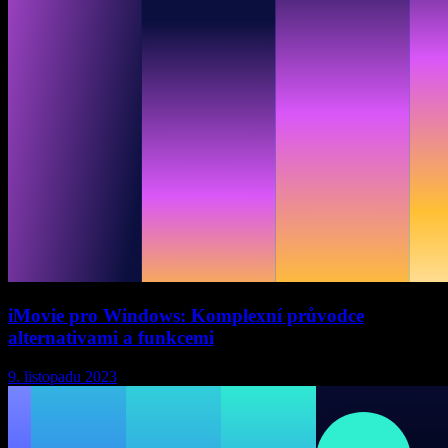
iMovie pro Windows: Komplexní průvodce
alternativami a funkcemi
9. listopadu 2023