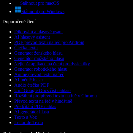
Stáhnout pro macOS
Stáhnout pro Windows
Doporučené čtení
Diktování a hlasové psaní
AI hlasový asistent
PDF převod textu na řeč pro Android
Čtečka textu
Generátor ženského hlasu
Generátor mužského hlasu
Nejlepší aplikace na čtení pro dyslektiky
Generátor robotického hlasu
Anime převod textu na řeč
AI měnič hlasu
Audio čtečka PDF
Umí Google Docs číst nahlas?
Rozšíření pro převod textu na řeč v Chromu
Převod textu na řeč v hindštině
Předčítání PDF nahlas
AI generátor hlasu
Texto a Voz
Leitor de Texto