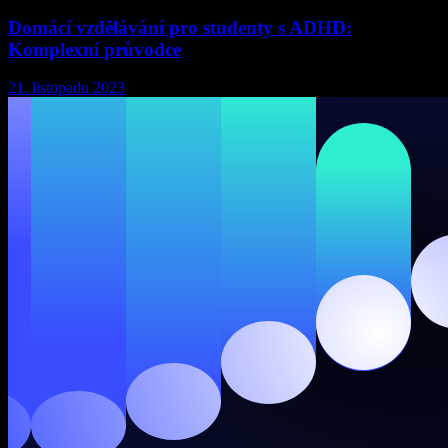
Domácí vzdělávání pro studenty s ADHD:
Komplexní průvodce
21. listopadu 2023