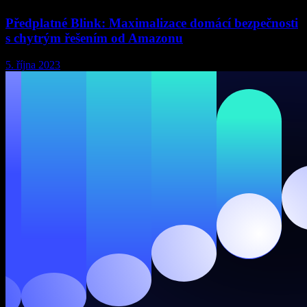
Předplatné Blink: Maximalizace domácí bezpečnosti
s chytrým řešením od Amazonu
5. října 2023