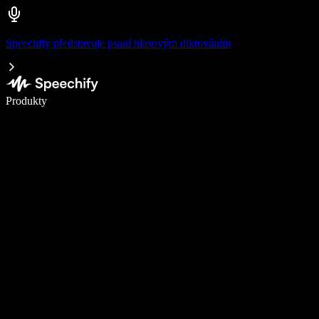
Speechify představuje psaní hlasovým diktováním
Pište 5× rychleji pomocí hlasového diktování
Produkty
Zjistit více