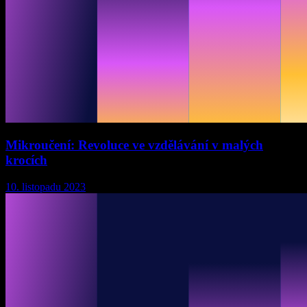
Mikroučení: Revoluce ve vzdělávání v malých
krocích
10. listopadu 2023