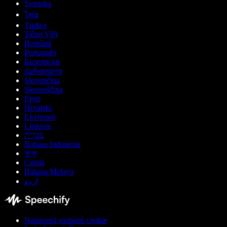
Svenska
ไทย
Türkçe
Tiếng Việt
Română
Português
Български
ქართული
Slovenčina
Slovenščina
Eesti
Hrvatski
Ελληνικά
Lietuvių
עברית
Bahasa Indonesia
বাংলা
Català
Bahasa Melayu
اردو
Nastavení souborů cookie