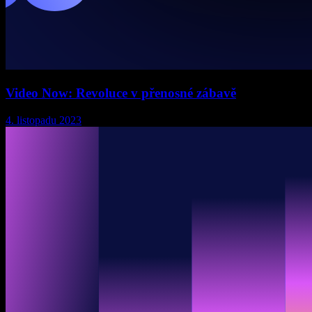
Video Now: Revoluce v přenosné zábavě
4. listopadu 2023