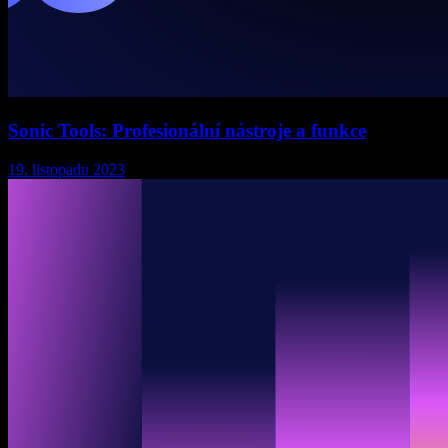
Sonic Tools: Profesionální nástroje a funkce
19. listopadu 2023