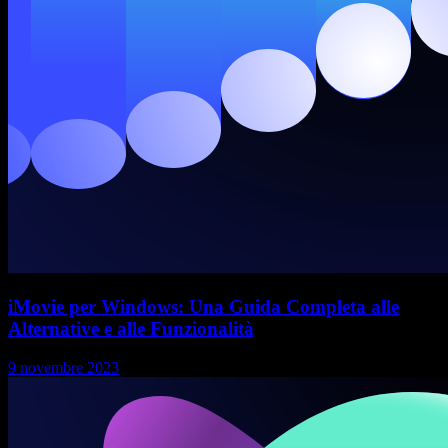
iMovie per Windows: Una Guida Completa alle
Alternative e alle Funzionalità
9 novembre 2023