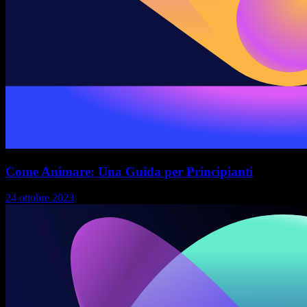
Come Animare: Una Guida per Principianti
24 ottobre 2023