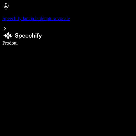
Speechify lancia la dettatura vocale
Scrivi 5× più velocemente con la dettatura vocale
Prodotti
Scopri di più