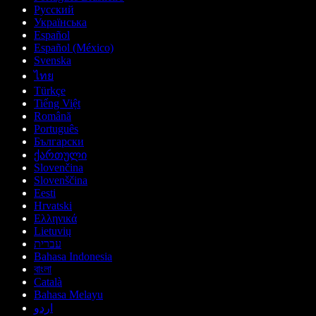
Русский
Українська
Español
Español (México)
Svenska
ไทย
Türkçe
Tiếng Việt
Română
Português
Български
ქართული
Slovenčina
Slovenščina
Eesti
Hrvatski
Ελληνικά
Lietuvių
עברית
Bahasa Indonesia
বাংলা
Català
Bahasa Melayu
اردو