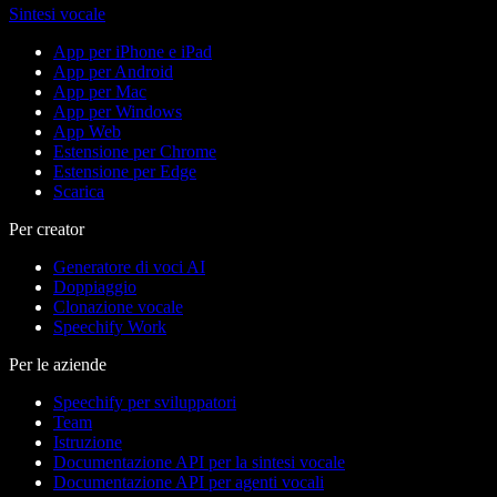
Sintesi vocale
App per iPhone e iPad
App per Android
App per Mac
App per Windows
App Web
Estensione per Chrome
Estensione per Edge
Scarica
Per creator
Generatore di voci AI
Doppiaggio
Clonazione vocale
Speechify Work
Per le aziende
Speechify per sviluppatori
Team
Istruzione
Documentazione API per la sintesi vocale
Documentazione API per agenti vocali