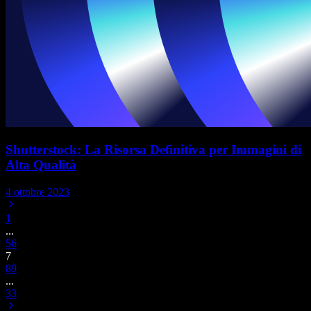
Shutterstock: La Risorsa Definitiva per Immagini di
Alta Qualità
4 ottobre 2023
1
...
5
6
7
8
9
...
33