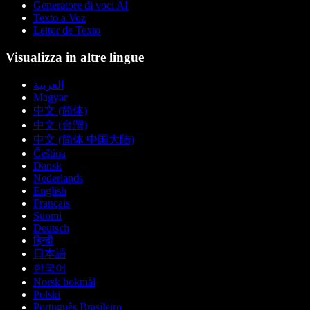
Generatore di voci AI
Texto a Voz
Leitor de Texto
Visualizza in altre lingue
العربية
Magyar
中文 (简体)
中文 (台灣)
中文 (简体 中国大陆)
Čeština
Dansk
Nederlands
English
Français
Suomi
Deutsch
हिन्दी
日本語
한국어
Norsk bokmål
Polski
Português Brasileiro