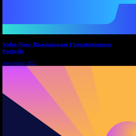
Video Now: Rivoluzionare l'Intrattenimento
Portatile
4 novembre 2023