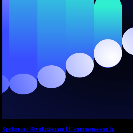
Spoken.io: Rivoluzionare l'E-commerce con lo