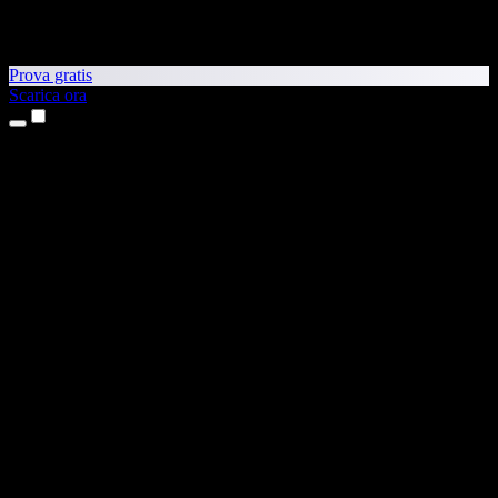
Prova gratis
Scarica ora
Prodotti
Sintesi vocale
App per iPhone e iPad
App Android
Estensione per Chrome
Estensione per Edge
App web
App per Mac
App Windows