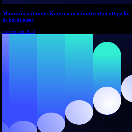
Manusförfattande: Konsten och hantverket att ge liv
åt berättelser
6 november 2023