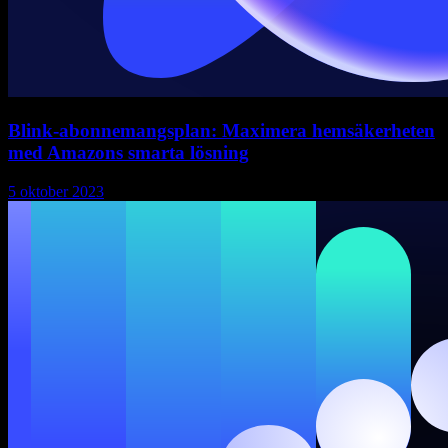
Blink-abonnemangsplan: Maximera hemsäkerheten
med Amazons smarta lösning
5 oktober 2023