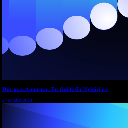
Hur man Animerar: En Guide för Nybörjare
24 oktober 2023