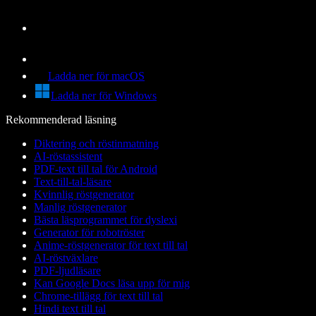
Ladda ner för macOS
Ladda ner för Windows
Rekommenderad läsning
Diktering och röstinmatning
AI-röstassistent
PDF-text till tal för Android
Text-till-tal-läsare
Kvinnlig röstgenerator
Manlig röstgenerator
Bästa läsprogrammet för dyslexi
Generator för robotröster
Anime-röstgenerator för text till tal
AI-röstväxlare
PDF-ljudläsare
Kan Google Docs läsa upp för mig
Chrome-tillägg för text till tal
Hindi text till tal