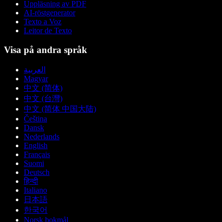
Uppläsning av PDF
AI-röstgenerator
Texto a Voz
Leitor de Texto
Visa på andra språk
العربية
Magyar
中文 (简体)
中文 (台灣)
中文 (简体 中国大陆)
Čeština
Dansk
Nederlands
English
Français
Suomi
Deutsch
हिन्दी
Italiano
日本語
한국어
Norsk bokmål