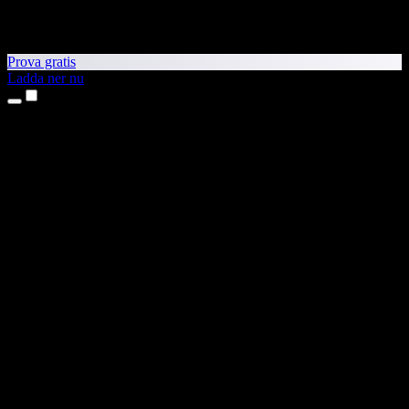
Prova gratis
Ladda ner nu
Produkter
Text till tal
Appar för iPhone och iPad
Android-app
Chrome-tillägg
Edge-tillägg
Webbapp
Mac-app
Windows-app