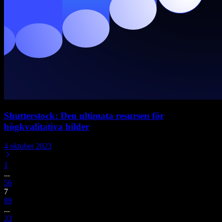
Shutterstock: Den ultimata resursen för
högkvalitativa bilder
4 oktober 2023
1
...
5
6
7
8
9
...
33