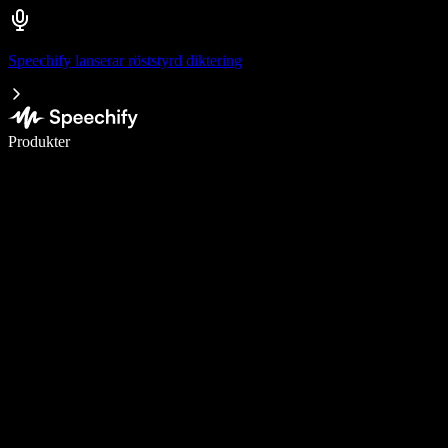
Speechify lanserar röststyrd diktering
Skriv 5× snabbare med röstdiktering
Produkter
Läs mer