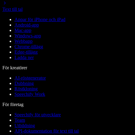
Text till tal
Appar för iPhone och iPad
Android-app
Mac-app
Windows-app
Webbapp
Chrome-tillägg
Edge-tillägg
Ladda ner
För kreatörer
AI-röstgenerator
Dubbning
Röstkloning
Speechify Work
För företag
Speechify för utvecklare
Team
Utbildning
API-dokumentation för text till tal