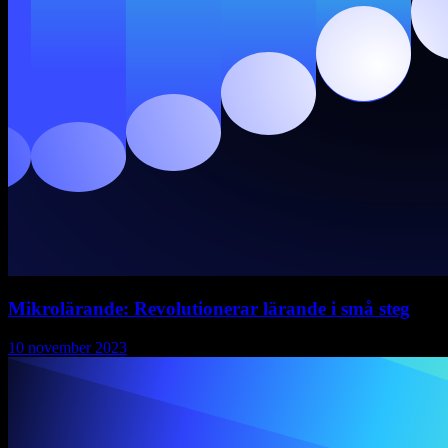
Mikrolärande: Revolutionerar lärande i små steg
10 november 2023