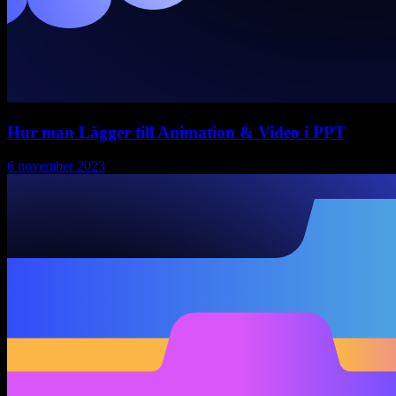
Hur man Lägger till Animation & Video i PPT
6 november 2023