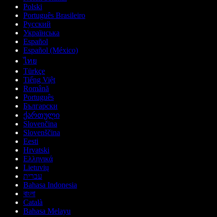
Polski
Português Brasileiro
Русский
Українська
Español
Español (México)
ไทย
Türkçe
Tiếng Việt
Română
Português
Български
ქართული
Slovenčina
Slovenščina
Eesti
Hrvatski
Ελληνικά
Lietuvių
עברית
Bahasa Indonesia
বাংলা
Català
Bahasa Melayu