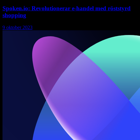
Spoken.io: Revolutionerar e-handel med röststyrd
shopping
9 oktober 2023