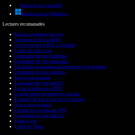
Baixa-la per a macOS
Baixa-la per a Windows
Lectures recomanades
Dictat i escriptura per veu
Assistent de veu amb IA
Text a veu per a PDF a Android
Lector de text a veu
Generador de veu femenina
Generador de veu masculina
Els millors programes de lectura per a la dislèxia
Generador de veu robòtica
Text a veu d'anime
Canviador de veu amb IA
Lector d'àudio per a PDF
Google Docs pot llegir en veu alta
Extensió de text a veu per al Chrome
Text a veu en hindi
Lectura en veu alta de PDF
Generador de veu amb IA
Texto a Voz
Leitor de Texto