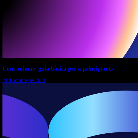
Com animar: guia bàsica per a principiants
24 d’octubre del 2023