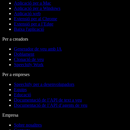
Aplicació per a Mac
Aplicació per a Windows
Aplicació web
Extensió per al Chrome
Extensió per a l’Edge
Baixa l'aplicació
Per a creadors
Generador de veu amb IA
Doblament
Clonació de veu
Speechify Work
Per a empreses
Speechify per a desenvolupadors
Equips
Educació
Documentació de l’API de text a veu
Documentació de l’API d’agents de veu
Empresa
Sobre nosaltres