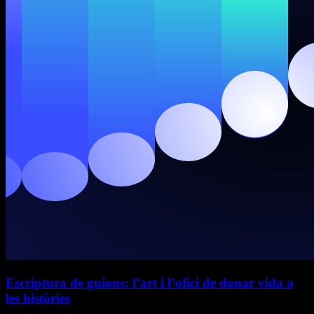
Escriptura de guions: l’art i l’ofici de donar vida a
les històries