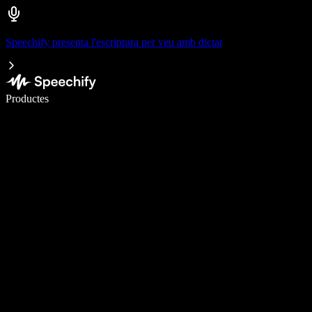
Speechify presenta l'escriptura per veu amb dictat
Escriu 5× més ràpid amb la veu
Productes
Més informació