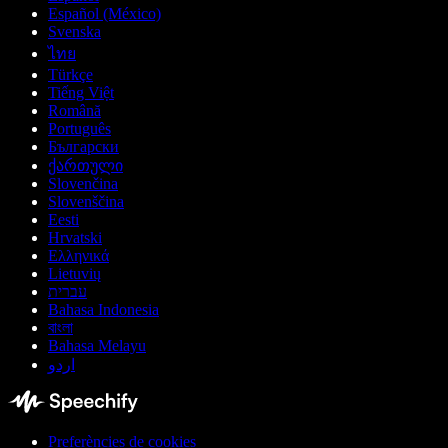
Español (México)
Svenska
ไทย
Türkçe
Tiếng Việt
Română
Português
Български
ქართული
Slovenčina
Slovenščina
Eesti
Hrvatski
Ελληνικά
Lietuvių
עברית
Bahasa Indonesia
বাংলা
Bahasa Melayu
اردو
Preferències de cookies