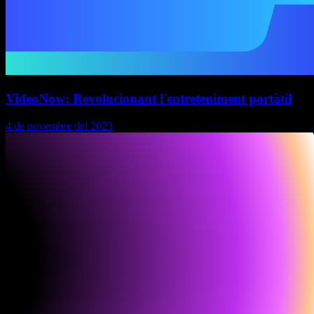
VideoNow: Revolucionant l'entreteniment portàtil
4 de novembre del 2023