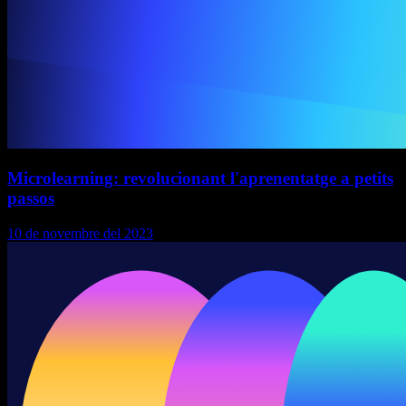
Microlearning: revolucionant l'aprenentatge a petits
passos
10 de novembre del 2023