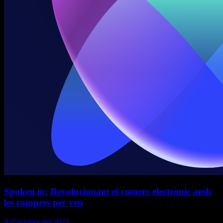
Spoken.io: Revolucionant el comerç electrònic amb
les compres per veu
9 d’octubre del 2023