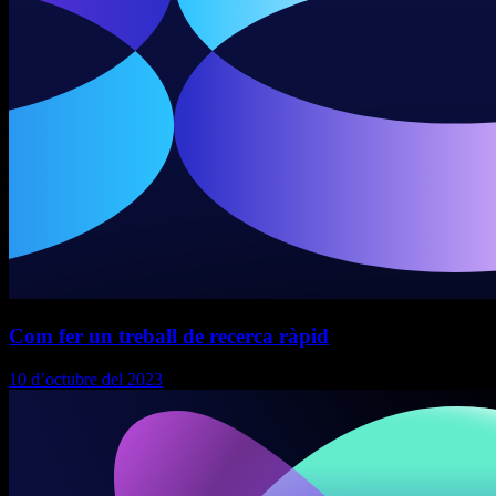
Com fer un treball de recerca ràpid
10 d’octubre del 2023