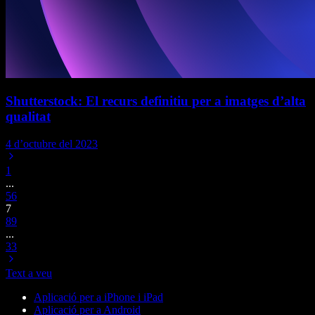
Shutterstock: El recurs definitiu per a imatges d’alta
qualitat
4 d’octubre del 2023
1
...
5
6
7
8
9
...
33
Text a veu
Aplicació per a iPhone i iPad
Aplicació per a Android