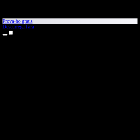
Prova-ho gratis
Descarrega'l ara
Productes
Text a veu
Aplicacions per a iPhone i iPad
Aplicació per a Android
Extensió per al Chrome
Extensió per a l'Edge
Aplicació web
Aplicació per al Mac