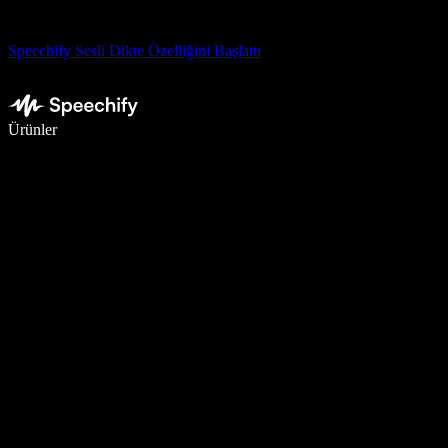
Speechify Sesli Dikte Özelliğini Başlattı
Sesli yazmayla 5 kat daha hızlı yazın
Ürünler
Daha Fazlasını Öğrenin