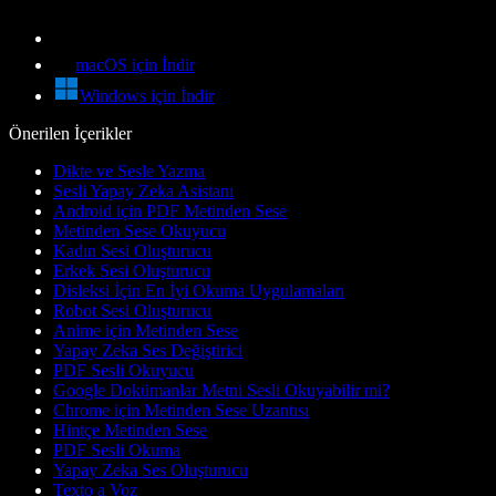
macOS için İndir
Windows için İndir
Önerilen İçerikler
Dikte ve Sesle Yazma
Sesli Yapay Zeka Asistanı
Android için PDF Metinden Sese
Metinden Sese Okuyucu
Kadın Sesi Oluşturucu
Erkek Sesi Oluşturucu
Disleksi İçin En İyi Okuma Uygulamaları
Robot Sesi Oluşturucu
Anime için Metinden Sese
Yapay Zeka Ses Değiştirici
PDF Sesli Okuyucu
Google Dokümanlar Metni Sesli Okuyabilir mi?
Chrome için Metinden Sese Uzantısı
Hintçe Metinden Sese
PDF Sesli Okuma
Yapay Zeka Ses Oluşturucu
Texto a Voz