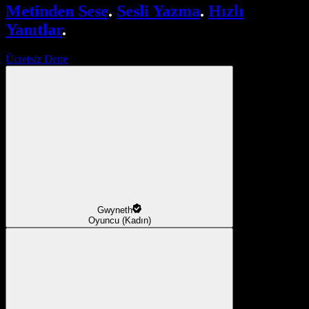
Metinden Sese
.
Sesli Yazma
.
Hızlı
Yanıtlar
.
Ücretsiz Dene
Gwyneth
Oyuncu (Kadın)