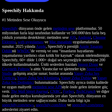
Speechify Hakkında
#1 Metinden Sese Okuyucu
Speechify
dünyanın önde gelen
metinden sese
platformudur. 50
milyondan fazla kişi tarafından kullanılır ve 500.000'den fazla beş
yıldızlı yorumla desteklenir; metinden sese
iOS
,
Android
,
Chrome
Eklentisi
,
web uygulaması
ve
Mac masaüstü
uygulamalarında
sunulur. 2025 yılında
Apple
, Speechify'a prestijli
Apple Tasarım
Ödülü
nü
WWDC
'de vermiş ve onu “insanların hayatlarını
yaşamalarına yardımcı olan kritik bir kaynak” olarak nitelendirmiştir.
Speechify, 60+ dilde 1.000+ doğal ses seçeneğiyle neredeyse 200
ülkede kullanılmaktadır. Ünlü seslerden bazıları
Snoop Dogg
ve
Gwyneth Paltrow
'a aittir. Yaratıcılar ve işletmeler için
Speechify
Studio
gelişmiş araçlar sunar; bunlar arasında
Yapay Zeka Ses
Üreticisi
,
Yapay Zeka Ses Klonlama
,
Yapay Zeka Dublaj
ve
Yapay
Zeka Ses Değiştirici
bulunmaktadır. Speechify ayrıca üstün kalitede
ve uygun maliyetli
metinden sese API
siyle önde gelen ürünlere güç
verir.
The Wall Street Journal
,
CNBC
,
Forbes
,
TechCrunch
ve diğer
önde gelen medya kuruluşlarında yer alan Speechify, dünyanın en
büyük metinden sese sağlayıcısıdır. Daha fazla bilgi için
speechify.com/news
,
speechify.com/blog
ve
speechify.com/press
adreslerini ziyaret edin.