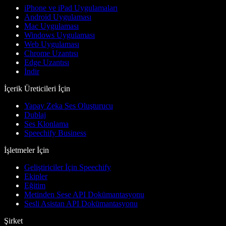
iPhone ve iPad Uygulamaları
Android Uygulaması
Mac Uygulaması
Windows Uygulaması
Web Uygulaması
Chrome Uzantısı
Edge Uzantısı
İndir
İçerik Üreticileri İçin
Yapay Zeka Ses Oluşturucu
Dublaj
Ses Klonlama
Speechify Business
İşletmeler İçin
Geliştiriciler İçin Speechify
Ekipler
Eğitim
Metinden Sese API Dokümantasyonu
Sesli Asistan API Dokümantasyonu
Şirket