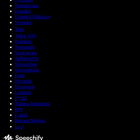
Українська
Español
Español (México)
Svenska
ไทย
Tiếng Việt
Română
Português
Български
ქართული
Slovenčina
Slovenščina
Eesti
Hrvatski
Ελληνικά
Lietuvių
עברית
Bahasa Indonesia
বাংলা
Català
Bahasa Melayu
اردو