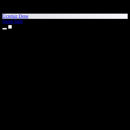
Ücretsiz Dene
Şimdi İndir
Ürünler
Metinden Sese
iPhone ve iPad Uygulamaları
Android Uygulaması
Chrome Uzantısı
Edge Uzantısı
Web Uygulaması
Mac Uygulaması
Windows Uygulaması