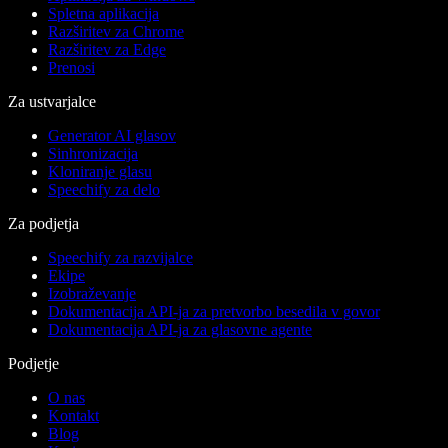
Spletna aplikacija
Razširitev za Chrome
Razširitev za Edge
Prenosi
Za ustvarjalce
Generator AI glasov
Sinhronizacija
Kloniranje glasu
Speechify za delo
Za podjetja
Speechify za razvijalce
Ekipe
Izobraževanje
Dokumentacija API-ja za pretvorbo besedila v govor
Dokumentacija API-ja za glasovne agente
Podjetje
O nas
Kontakt
Blog