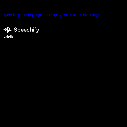
Speechify uvaja prepoznavanje govora in narekovanje
Pišite 5× hitreje z narekovanjem
Izdelki
Več o tem