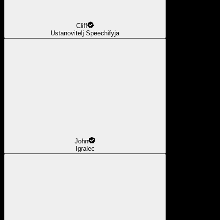
Cliff
Ustanovitelj Speechifyja
John
Igralec