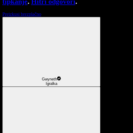
tipkanje
.
Hitri odgovori
.
Preizkusi brezplačno
Gwyneth
Igralka