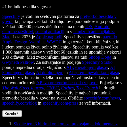
#1 bralnik besedila v govor
Speechify
je vodilna svetovna platforma za
pretvorbo besedila v
govor
, ki ji zaupa več kot 50 milijonov uporabnikov in jo podpira
več kot 500.000 petzvezdičnih ocen na njenih
iOS
,
Android
,
Chrome razširitvi
,
spletni aplikaciji
in v
namiznih aplikacijah za
Mac
. Leta 2025 je
Apple nagradil
Speechify s prestižno
nagrado
Apple Design Award
na
WWDC
in ga označil kot »ključni vir, ki
ljudem pomaga živeti polno življenje.« Speechify ponuja več kot
1.000 naravnih glasov v več kot 60 jezikih in se uporablja v skoraj
200 državah. Med zvezdniškimi glasovi sta tudi
Snoop Dogg
in
Gwyneth Paltrow
. Za ustvarjalce in podjetja
Speechify Studio
ponuja napredna orodja, vključno z
AI generatorjem glasov
,
AI
kloniranjem glasu
,
AI dubliranjem
in
AI spreminjevalnikom glasu
.
Speechify vrhunskim izdelkom omogoča vrhunsko kakovosten in
cenovno učinkovit
API za pretvorbo besedila v govor
. Pojavlja se v
The Wall Street Journal
,
CNBC
,
Forbes
,
TechCrunch
in drugih
vodilnih novičarskih medijih. Speechify je največji ponudnik
pretvorbe besedila v govor na svetu. Obiščite
speechify.com/news
,
speechify.com/blog
in
speechify.com/press
za več informacij.
Kazalo
Sledite tem 3 hitrim korakom za predvajanje dokumenta iz