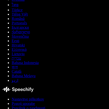
ไทย
Türkçe
Tiếng Việt
Română
Português
Български
ქართული
Slovenčina
Eesti
Hrvatski
Ελληνικά
Lietuvių
עברית
Bahasa Indonesia
বাংলা
Català
Bahasa Melayu
اردو
Nastavitve piškotkov
Pogoji uporabe
Pravilnik o zasebnosti