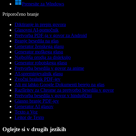
Prenesite za Windows
Priporočeno branje
Diktiranje in prepis govora
Glasovni AI-pomočnik
Pretvorba PDF-ja v govor za Android
Branje besedila na glas
Generator ženskega glasu
Generator moškega glasu
Najboljša orodja za disleksijo
Generator robotskega glasu
Pretvorba besedila v govor za anime
AI-spreminjevalnik glasu
Zvočni bralnik PDF-jev
Ali mi lahko Google Dokumenti berejo na glas
Razširitev za Chrome za pretvorbo besedila v govor
Pretvorba besedila v govor v hindujščini
Glasno branje PDF-jev
Generator AI glasov
Texto a Voz
Leitor de Texto
Oglejte si v drugih jezikih