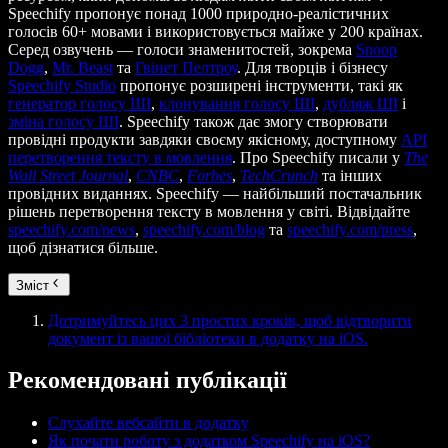
Speechify пропонує понад 1000 природно-реалістичних
голосів 60+ мовами і використовується майже у 200 країнах.
Серед озвучень — голоси знаменитостей, зокрема
Snoop
Dogg
,
Mr. Beast
та
Гвінет Пелтроу
. Для творців і бізнесу
Speechify Studio
пропонує розширені інструменти, такі як
генератор голосу ШІ
,
клонування голосу ШІ
,
дубляж ШІ
і
зміна голосу ШІ
. Speechify також дає змогу створювати
провідні продукти завдяки своєму якісному, доступному
API
перетворення тексту в мовлення
. Про Speechify писали у
The
Wall Street Journal
,
CNBC
,
Forbes
,
TechCrunch
та інших
провідних виданнях. Speechify — найбільший постачальник
рішень перетворення тексту в мовлення у світі. Відвідайте
speechify.com/news
,
speechify.com/blog
та
speechify.com/press
,
щоб дізнатися більше.
Зміст
Дотримуйтесь цих 3 простих кроків, щоб відтворити
документ із вашої бібліотеки в додатку на iOS.
Рекомендовані публікації
Слухайте вебсайти в додатку
Як почати роботу з додатком Speechify на iOS?