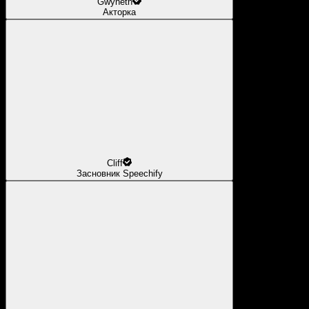
Gwyneth
Акторка
Cliff
Засновник Speechify