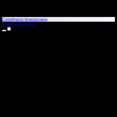
Спробувати безкоштовно
Завантажити зараз
Продукти
Текст у мовлення
Додатки для iPhone та iPad
Додаток для Android
Розширення для Chrome
Розширення для Edge
Вебдодаток
Додаток для Mac