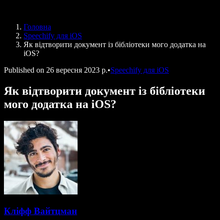
Speechify для програми Access to Work
Speechify для DSA
Голосові агенти SIMBA
Головна
Speechify для розробників
Speechify для iOS
Як відтворити документ із бібліотеки мого додатка на
iOS?
Published on
26 вересня 2023 р.
•
Speechify для iOS
Як відтворити документ із бібліотеки
мого додатка на iOS?
Кліфф Вайтцман