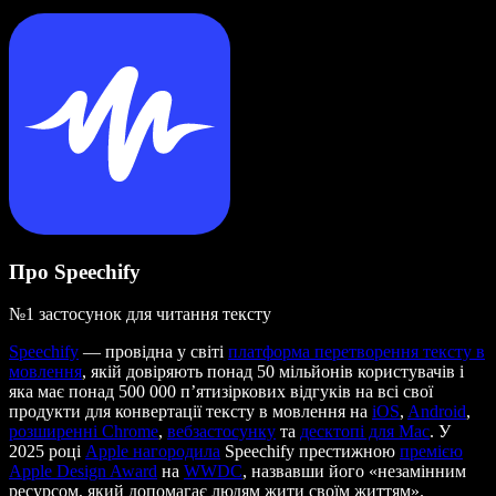
Про Speechify
№1 застосунок для читання тексту
Speechify
— провідна у світі
платформа перетворення тексту в
мовлення
, якій довіряють понад 50 мільйонів користувачів і
яка має понад 500 000 п’ятизіркових відгуків на всі свої
продукти для конвертації тексту в мовлення на
iOS
,
Android
,
розширенні Chrome
,
вебзастосунку
та
десктопі для Mac
. У
2025 році
Apple нагородила
Speechify престижною
премією
Apple Design Award
на
WWDC
, назвавши його «незамінним
ресурсом, який допомагає людям жити своїм життям».