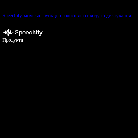
Speechify запускає функцію голосового вводу та диктування
Пишіть у 5 разів швидше за допомогою голосового введення
Продукти
Дізнатися більше