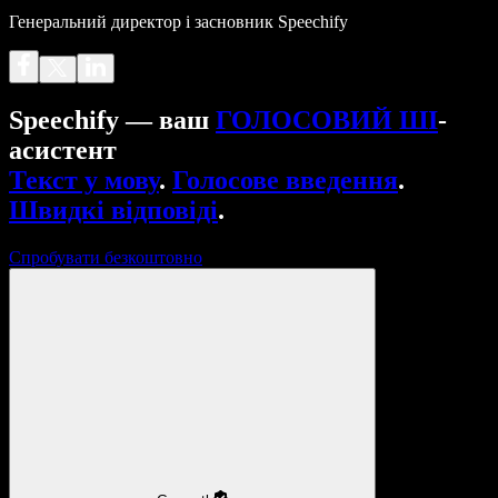
Генеральний директор і засновник Speechify
Speechify — ваш
ГОЛОСОВИЙ ШІ
-
асистент
Текст у мову
.
Голосове введення
.
Швидкі відповіді
.
Спробувати безкоштовно