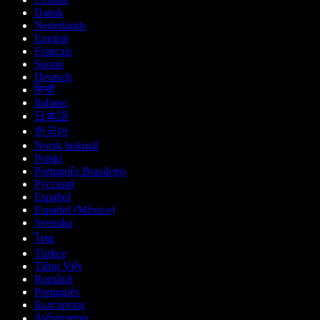
Dansk
Nederlands
English
Français
Suomi
Deutsch
हिन्दी
Italiano
日本語
한국어
Norsk bokmål
Polski
Português Brasileiro
Русский
Español
Español (México)
Svenska
ไทย
Türkçe
Tiếng Việt
Română
Português
Български
ქართული