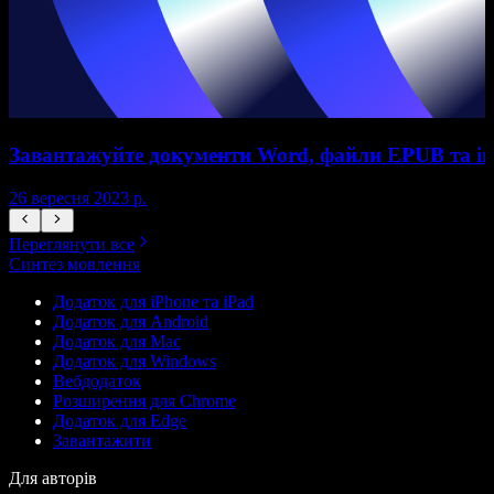
Завантажуйте документи Word, файли EPUB та і
26 вересня 2023 р.
2
Переглянути все
Синтез мовлення
Додаток для iPhone та iPad
Додаток для Android
Додаток для Mac
Додаток для Windows
Вебдодаток
Розширення для Chrome
Додаток для Edge
Завантажити
Для авторів