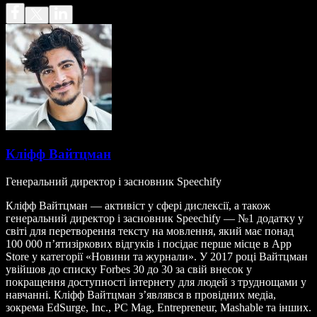
Кліфф Вайтцман
Генеральний директор і засновник Speechify
Кліфф Вайтцман — активіст у сфері дислексії, а також
генеральний директор і засновник Speechify — №1 додатку у
світі для перетворення тексту на мовлення, який має понад
100 000 п’ятизіркових відгуків і посідає перше місце в App
Store у категорії «Новини та журнали». У 2017 році Вайтцман
увійшов до списку Forbes 30 до 30 за свій внесок у
покращення доступності інтернету для людей з труднощами у
навчанні. Кліфф Вайтцман з’являвся в провідних медіа,
зокрема EdSurge, Inc., PC Mag, Entrepreneur, Mashable та інших.