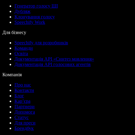
Генератор голосу ШІ
Дубляж
Клонування голосу
Speechify Work
Для бізнесу
Speechify для розробників
Команди
Освіта
Документація API «Синтез мовлення»
Документація API голосових агентів
Компанія
Про нас
Контакти
Блог
Кар’єра
Партнери
Допомога
Статус
Для преси
Брендбук