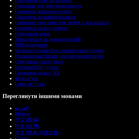
Озвучення PDF на Android
Програма для озвучення тексту
Генератор жіночого голосу
Генератор чоловічого голосу
Найкращі програми для людей з дислексією
Генератор голосу робота
Озвучення аніме
Зміна голосу за допомогою ШІ
PDF-аудіочитач
Чи може Google Docs читати текст уголос
Розширення Chrome для озвучення тексту
Озвучення тексту гінді
Читання PDF уголос
Генератор голосу ШІ
Texto a Voz
Leitor de Texto
Переглянути іншими мовами
العربية
Magyar
中文 (简体)
中文 (台灣)
中文 (简体 中国大陆)
Čeština