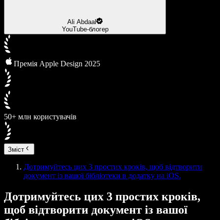
Ali Abdaal
YouTube-блогер
Премія Apple Design 2025
50+ млн користувачів
Зміст
Дотримуйтесь цих 3 простих кроків, щоб відтворити
документ із вашої бібліотеки в додатку на iOS.
Дотримуйтесь цих 3 простих кроків,
щоб відтворити документ із вашої