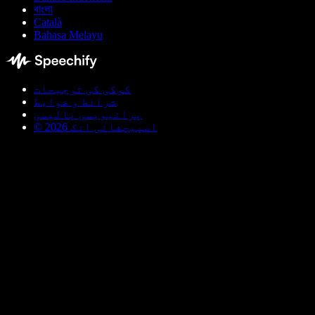
বাংলা
Català
Bahasa Melayu
کوکی کی ترجیحات
شرائط و ضوابط
پرائیویسی پالیسی
© اسپیچفائی انک 2026