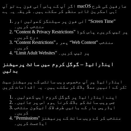
اگر آپ کے پاس آئی فون ہے تو آپ macOS صارفین کی طرح
ہی اسکرین ٹائم منظم کر سکتے ہیں۔ طریقہ یہ ہے:
آئی فون پر سیٹنگز کھولیں اور “Screen Time”
منتخب کریں۔
“Content & Privacy Restrictions” پر ٹیپ کریں، پاس کوڈ
درج کریں۔
“Content Restrictions”، پھر “Web Content” منتخب
کریں۔
“Limit Adult Websites” پر ٹیپ کریں۔
اینڈرائیڈ – گوگل کروم میں سائٹ پرمیشنز
بدلیں
اینڈرائیڈ پر آپ مخصوص ویب سائٹس کے پرمیشنز سیٹ
کر کے انہیں عملاً بلاک کر سکتے ہیں۔ یہ اقدامات کریں:
اپنے اینڈرائیڈ پر گوگل کروم ایپ کھولیں۔
جس ویب سائٹ کو بلاک کرنا ہو، اس پر جائیں۔
ایڈریس بار کے بائیں طرف لاک آئیکون منتخب
کریں۔
"Permissions" منتخب کر کے ویب سائٹ کے پرمیشنز
ایڈجسٹ کریں۔