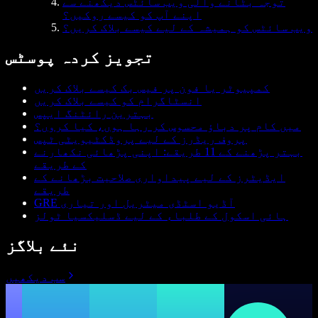
توجہ بٹانے والی ویب سائٹس دیکھنے سے
اپنے آپ کو کیسے روکیں؟
ویب سائٹس کو ہمیشہ کے لیے کیسے بلاک کریں؟
تجویز کردہ پوسٹس
کمپیوٹر یا فون پر فیس بک کیسے بلاک کریں
انسٹاگرام کو کیسے بلاک کریں
بہترین رائٹنگ ایپس
میں کام پر دباؤ محسوس کر رہا ہوں، کیا کروں؟
پروف ریڈرز کے لیے پروڈکٹیویٹی ٹپس
بہتر پڑھنے کے 11 طریقے: اپنی پڑھائی نکھارنے
کے طریقے
ایڈیٹرز کے لیے پیداواری صلاحیت بڑھانے کے
طریقے
GRE آڈیو اسٹڈی میٹریل اور تیاری
ہائی اسکول کے طلباء کے لیے ڈسلیکسیا ٹولز
نئے بلاگز
سب دیکھیں