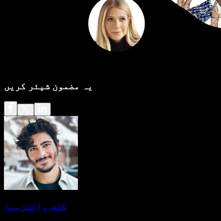
یہ مضمون شیئر کریں
کلف وائتزمین