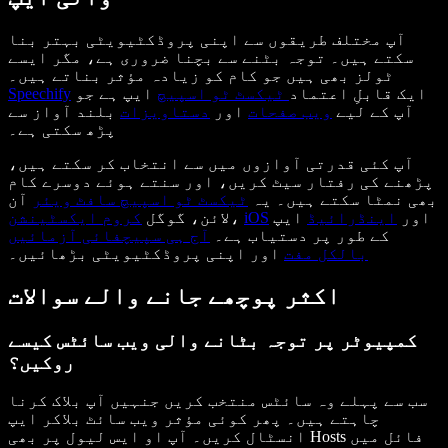
آپ مختلف طریقوں سے اپنی پروڈکٹیویٹی بہتر بنا
سکتے ہیں۔ توجہ بٹنے سے بچنا ضروری ہے، مگر ایسے
ٹولز بھی ہیں جو کام کو زیادہ مؤثر بناتے ہیں۔
ایک قابلِ اعتماد
ٹیکسٹ ٹو اسپیچ
ایپ ہے جو
Speechify
آپ کے لیے
ویب صفحات
اور
دستاویزات
بلند آواز سے
پڑھ سکتی ہے۔
آپ کئی قدرتی آوازوں میں سے انتخاب کر سکتے ہیں،
پڑھنے کی رفتار سیٹ کریں، اور سنتے ہوئے دوسرے کام
بھی نمٹا سکتے ہیں۔ یہ
ٹیکسٹ ٹو اسپیچ سافٹ ویئر
آن
اور
اینڈرائیڈ
ایپ
iOS
،
لائن، گوگل
کروم ایکسٹینشن
کے طور پر دستیاب ہے۔
آج ہی سپیچفائی آزمائیں
بالکل مفت
اور اپنی پروڈکٹیویٹی بڑھائیں۔
اکثر پوچھے جانے والے سوالات
کمپیوٹر پر توجہ بٹانے والی ویب سائٹس کیسے
روکیں؟
سب سے پہلے وہ سائٹس منتخب کریں جنہیں آپ بلاک کرنا
چاہتے ہیں۔ پھر کوئی مؤثر ویب سائٹ بلاکر ایپ
انسٹال کریں۔ آپ او ایس لیول پر بھی Hosts فائل میں