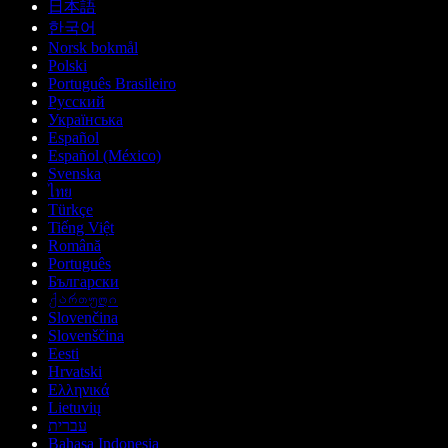
日本語
한국어
Norsk bokmål
Polski
Português Brasileiro
Русский
Українська
Español
Español (México)
Svenska
ไทย
Türkçe
Tiếng Việt
Română
Português
Български
ქართული
Slovenčina
Slovenščina
Eesti
Hrvatski
Ελληνικά
Lietuvių
עברית
Bahasa Indonesia