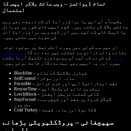
تمام ڈیوائسز – ویب سائٹ بلاکر ایپس کا
استعمال
یقیناً، آپ ایپ یا براؤزر ایڈ آن کے ذریعے بھی ویب
سائٹس بلاک کر سکتے ہیں۔ کچھ ایپس خاص طور پر موبائل
یا ڈیسک ٹاپ کے لیے ہیں اور کچھ ویب براؤزر ایڈ آنز
کی صورت میں ملتی ہیں۔
ان میں سے کوئی بھی پورے انٹرنیٹ پر موجود توجہ
بٹانے والے ذرائع سے نمٹنے میں مدد دے گا۔
پروسکٹی
نیشن
کم کرنے کے لیے آپ پومودورو تکنیک آزما سکتے
ہیں، اور یہ ایپس بھی بہت مددگار ثابت ہوتی ہیں۔
– شیڈول بلاکنگ کے ساتھ
BlockSite
– سادہ اور مؤثر
SelfControl
– مفت اینڈرائیڈ ایپ اور فری ٹرائل
FocusMe
– بہترین ٹائم ٹریکنگ ایپ
RescueTime
– کافی کسٹمائزیشن آپشنز
LeechBlock
– گوگل کروم پر مفت اور فیچر سے
StayFocusd
بھرپور
– لاکڈ موڈ اور سادہ قیمت
Cold Turkey
سپیچفائی – پروڈکٹیویٹی بڑھانے
والی ایپ