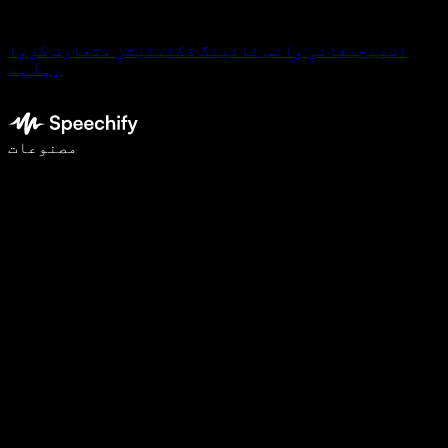
اسپیچیفائی وائس ٹائپنگ ڈکٹیٹیشن متعارف کروا
رہا ہے
وائس ٹائپنگ کے ساتھ 5 گنا تیزی سے لکھیں
مصنوعات
مزید جانیں