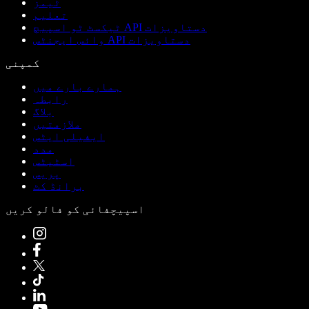
ٹیمز
تعلیم
ٹیکسٹ ٹو اسپیچ API دستاویزات
وائس ایجنٹس API دستاویزات
کمپنی
ہمارے بارے میں
رابطہ
بلاگ
ملازمتیں
ایفیلی ایٹس
مدد
اسٹیٹس
پریس
برانڈ کٹ
اسپیچفائی کو فالو کریں