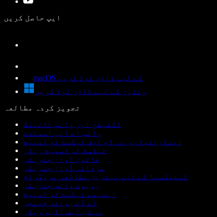
ایپ حاصل کریں
macOS کے لیے ڈاؤن لوڈ کریں
ونڈوز کے لیے ڈاؤن لوڈ کریں
تجویز کردہ مطالعہ
ڈکٹیشن اور وائس ٹائپنگ
وائس اے آئی اسسٹنٹ
اینڈرائیڈ پر پی ڈی ایف ٹیکسٹ ٹو اسپیچ
ٹیکسٹ ٹو اسپیچ ریڈر
خاتون آواز جنریٹر
مردانہ آواز جنریٹر
ڈسلیکسیا کے لیے بہترین مطالعہ پروگرام
روبوٹ وائس جنریٹر
اینیمے ٹیکسٹ ٹو اسپیچ
اے آئی وائس چینجر
پی ڈی ایف آڈیو ریڈر