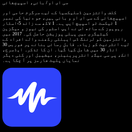
سی ای او / بانی، اسپیچفائی
کلف وائتزمین ڈسلیکسیا کے لیے سرگرم حامی اور
اسپیچفائی کے سی ای او و بانی ہیں، جو دنیا کی نمبر
1 ٹیکسٹ ٹو اسپیچ ایپ ہے۔ 1 لاکھ سے زائد 5-اسٹار
ریویوز کے ساتھ اس نے ایپ اسٹور کی نیوز و میگزین
کیٹیگری میں پہلی پوزیشن حاصل کی۔ 2017 میں
وائتزمین کو لرننگ ڈس ایبلٹی رکھنے والے افراد کے
لیے انٹرنیٹ کو زیادہ قابلِ رسائی بنانے پر فوربس 30
انڈر 30 میں شامل کیا گیا۔ ان کا تذکرہ ایڈسرج،
انک، پی سی میگ، انٹرپرینیئر، میشیبل اور کئی دیگر
نمایاں پلیٹ فارمز پر آ چکا ہے۔