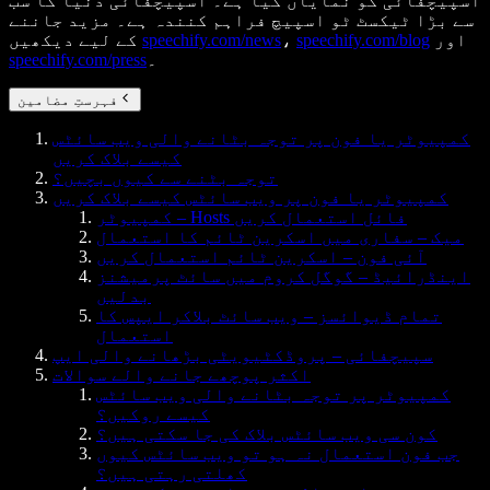
اسپیچفائی کو نمایاں کیا ہے۔ اسپیچفائی دنیا کا سب
سے بڑا ٹیکسٹ ٹو اسپیچ فراہم کنندہ ہے۔ مزید جاننے
اور
speechify.com/blog
،
speechify.com/news
کے لیے دیکھیں
۔
speechify.com/press
فہرستِ مضامین
کمپیوٹر یا فون پر توجہ بٹانے والی ویب سائٹس
کیسے بلاک کریں
توجہ بٹنے سے کیوں بچیں؟
کمپیوٹر یا فون پر ویب سائٹس کیسے بلاک کریں
کمپیوٹر – Hosts فائل استعمال کریں
میک – سفاری میں اسکرین ٹائم کا استعمال
آئی فون – اسکرین ٹائم استعمال کریں
اینڈرائیڈ – گوگل کروم میں سائٹ پرمیشنز
بدلیں
تمام ڈیوائسز – ویب سائٹ بلاکر ایپس کا
استعمال
سپیچفائی – پروڈکٹیویٹی بڑھانے والی ایپ
اکثر پوچھے جانے والے سوالات
کمپیوٹر پر توجہ بٹانے والی ویب سائٹس
کیسے روکیں؟
کون سی ویب سائٹس بلاک کی جا سکتی ہیں؟
جب فون استعمال نہ ہو تو ویب سائٹس کیوں
کھلتی رہتی ہیں؟