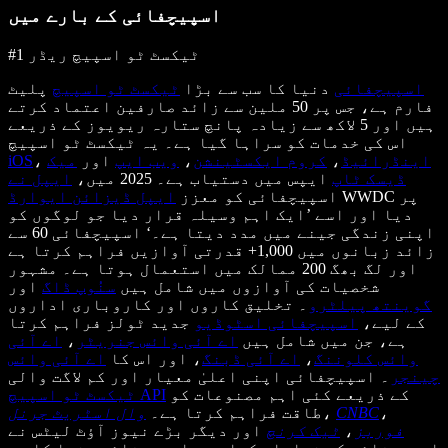
اسپیچفائی کے بارے میں
#1 ٹیکسٹ ٹو اسپیچ ریڈر
اسپیچفائی
دنیا کا سب سے بڑا
ٹیکسٹ ٹو اسپیچ
پلیٹ
فارم ہے، جس پر 50 ملین سے زائد صارفین اعتماد کرتے
ہیں اور 5 لاکھ سے زیادہ پانچ ستارہ ریویوز کے ذریعے
اس کی خدمات کو سراہا گیا ہے۔ یہ ٹیکسٹ ٹو اسپیچ
اینڈرائیڈ
،
کروم ایکسٹینشن
،
ویب ایپ
اور
میک
،
iOS
ڈیسک ٹاپ
ایپس میں دستیاب ہے۔ 2025 میں،
ایپل نے
WWDC پر
اسپیچفائی کو معزز
ایپل ڈیزائن ایوارڈ
دیا اور اسے ’ایک اہم وسیلہ قرار دیا جو لوگوں کو
اپنی زندگی جینے میں مدد دیتا ہے۔‘ اسپیچفائی 60 سے
زائد زبانوں میں 1,000+ قدرتی آوازیں فراہم کرتا ہے
اور لگ بھگ 200 ممالک میں استعمال ہوتا ہے۔ مشہور
شخصیات کی آوازوں میں شامل ہیں
سنُوپ ڈاگ
اور
گوینتھ پیلٹرو
۔ تخلیق کاروں اور کاروباری اداروں
کے لیے،
اسپیچفائی اسٹوڈیو
جدید ٹولز فراہم کرتا
ہے، جن میں شامل ہیں
اے آئی وائس جنریٹر
،
اے آئی
وائس کلوننگ
،
اے آئی ڈبنگ
، اور اس کا
اے آئی وائس
چینجر
۔ اسپیچفائی اپنی اعلیٰ معیار اور کم لاگت والی
کے ذریعے کئی اہم مصنوعات کو
ٹیکسٹ ٹو اسپیچ API
،
CNBC
،
طاقت فراہم کرتا ہے۔
وال اسٹریٹ جرنل
فوربز
،
ٹیک کرنچ
اور دیگر بڑے نیوز آؤٹ لیٹس نے