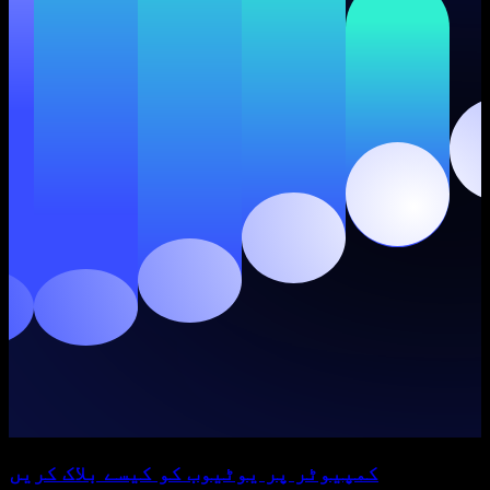
کمپیوٹر پر یوٹیوب کو کیسے بلاک کریں