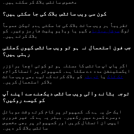
مخصوص سائٹس بلاک کر سکتے ہیں۔
کون سی ویب سائٹس بلاک کی جا سکتی ہیں؟
تقریباً ہر ویب سائٹ بلاک کی جا سکتی ہے، لیکن عموماً
لوگ
سوشل میڈیا
، گیم یا ویڈیو پلیٹ فارمز وغیرہ کو
بلاک کرتے ہیں۔
جب فون استعمال نہ ہو تو ویب سائٹس کیوں کھلتی
رہتی ہیں؟
اگر پاپ اپ سائٹس کا مسئلہ ہو تو کوئی اچھا براؤزر
ایکسٹینشن مدد دے سکتا ہے۔ کمپیوٹر پر انسٹاگرام،
ٹک ٹاک
یا
ٹویٹر
کو بلاک کرنے کے لیے بھی ویب سائٹ
بلاکر استعمال کریں۔
توجہ بٹانے والی ویب سائٹس دیکھنے سے اپنے آپ
کو کیسے روکیں؟
ایک حل یہ ہے کہ کمپیوٹر پر کام کرتے وقت موبائل
دوسرے کمرے میں رکھیں۔ بہتر یہ ہے کہ غیر ضروری
ایپس ان انسٹال کریں اور کمپیوٹر پر بھی مخصوص
سائٹس بلاک کر دیں۔