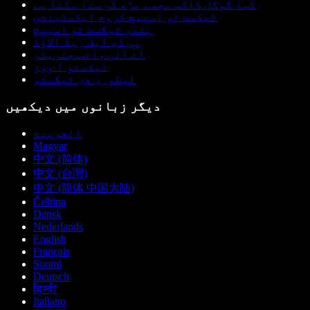
کیا گوگل ڈاکس مجھے پڑھ کر سنا سکتا ہے
ٹیکسٹ ٹو اسپیچ کروم ایکسٹینشن
ہندی ٹیکسٹ ٹو اسپیچ
پی ڈی ایف ریڈ الاؤڈ
اے آئی وائس جنریٹر
ٹیکستو آ ووز
لیطوری دی ٹیکسٹو
دیگر زبانوں میں دیکھیں
العربية
Magyar
中文 (简体)
中文 (台灣)
中文 (简体 中国大陆)
Čeština
Dansk
Nederlands
English
Français
Suomi
Deutsch
हिन्दी
Italiano