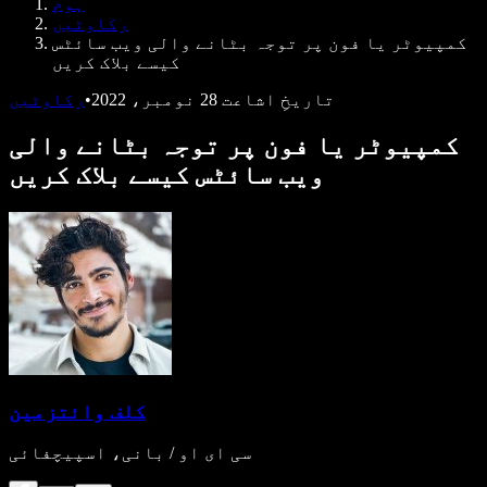
ہوم
ڈویلپرز کے لیے Speechify
رکاوٹیں
کمپیوٹر یا فون پر توجہ بٹانے والی ویب سائٹس
کیسے بلاک کریں
تاریخِ اشاعت
28 نومبر، 2022
•
رکاوٹیں
کمپیوٹر یا فون پر توجہ بٹانے والی
ویب سائٹس کیسے بلاک کریں
کلف وائتزمین
سی ای او / بانی، اسپیچفائی