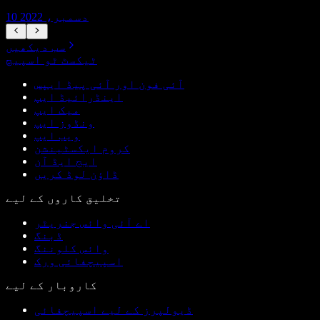
10 دسمبر، 2022
سب دیکھیں
ٹیکسٹ ٹو اسپیچ
آئی فون اور آئی پیڈ ایپس
اینڈرائیڈ ایپ
میک ایپ
ونڈوز ایپ
ویب ایپ
کروم ایکسٹینشن
ایج ایڈ آن
ڈاؤن لوڈ کریں
تخلیق کاروں کے لیے
اے آئی وائس جنریٹر
ڈبنگ
وائس کلوننگ
اسپیچفائی ورک
کاروبار کے لیے
ڈیولپرز کے لیے اسپیچفائی