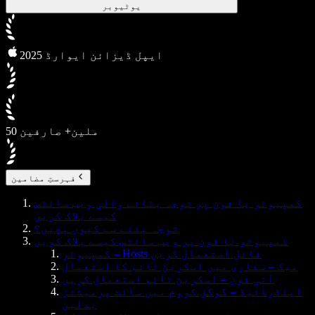
یوٹیوبر
2025 ایپل ڈیزائن ایوارڈ
50 ملین+ صارفین
فہرستِ مضامین
کمپیوٹر یا فون پر توجہ بٹانے والی ویب سائٹس
کیسے بلاک کریں
توجہ بٹنے سے کیوں بچیں؟
کمپیوٹر یا فون پر ویب سائٹس کیسے بلاک کریں
کمپیوٹر – Hosts فائل استعمال کریں
میک – سفاری میں اسکرین ٹائم کا استعمال
آئی فون – اسکرین ٹائم استعمال کریں
اینڈرائیڈ – گوگل کروم میں سائٹ پرمیشنز
بدلیں