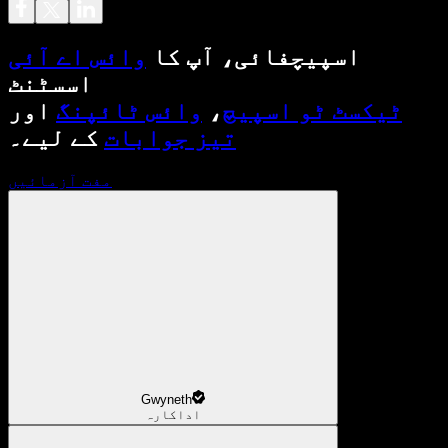
اسپیچفائی، آپ کا
وائس اے آئی
اسسٹنٹ
ٹیکسٹ ٹو اسپیچ
،
وائس ٹائپنگ
اور
تیز جوابات
کے لیے۔
مفت آزمائیں
Gwyneth
اداکارہ