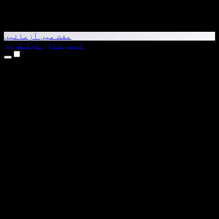
مفت میں آزمائیں
ابھی ڈاؤن لوڈ کریں
مصنوعات
متن کو آواز میں بدلیں
iPhone اور iPad ایپس
Android ایپ
Chrome ایکسٹینشن
Edge ایکسٹینشن
ویب ایپ
Mac ایپ