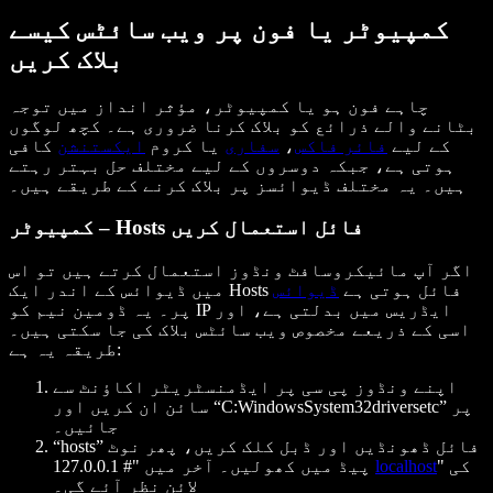
کمپیوٹر یا فون پر ویب سائٹس کیسے
بلاک کریں
چاہے فون ہو یا کمپیوٹر، مؤثر انداز میں توجہ
بٹانے والے ذرائع کو بلاک کرنا ضروری ہے۔ کچھ لوگوں
کے لیے
فائر فاکس
،
سفاری
یا کروم
ایکستنشن
کافی
ہوتی ہے، جبکہ دوسروں کے لیے مختلف حل بہتر رہتے
ہیں۔ یہ مختلف ڈیوائسز پر بلاک کرنے کے طریقے ہیں۔
کمپیوٹر – Hosts فائل استعمال کریں
اگر آپ مائیکروسافٹ ونڈوز استعمال کرتے ہیں تو اس
میں ڈیوائس کے اندر ایک Hosts فائل ہوتی ہے
ڈیوائس
پر۔ یہ ڈومین نیم کو IP ایڈریس میں بدلتی ہے، اور
اسی کے ذریعے مخصوص ویب سائٹس بلاک کی جا سکتی ہیں۔
طریقہ یہ ہے:
اپنے ونڈوز پی سی پر ایڈمنسٹریٹر اکاؤنٹ سے
سائن ان کریں اور “C:WindowsSystem32driversetc” پر
جائیں۔
“hosts” فائل ڈھونڈیں اور ڈبل کلک کریں، پھر نوٹ
" کی
localhost
پیڈ میں کھولیں۔ آخر میں "# 127.0.0.1
لائن نظر آئے گی۔