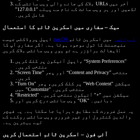
بلاک کی جانے والی ویب سائٹس کے URLs آخر میں
لکھیں اور ہر ویب سائٹ کے نام سے پہلے "127.0.0.1”
شامل کریں۔
میک – سفاری میں اسکرین ٹائم کا استعمال
macOS ڈیوائسز
میں اسکرین ٹائم
ایپل پروڈکٹس جیسے
منیجمنٹ کا ٹول موجود ہوتا ہے۔ اگر سفاری آپ کا
ڈیفالٹ براؤزر ہے تو یوں ویب سائٹس بلاک کریں:
ایپل آئیکون پر کلک کریں، “System Preferences”
منتخب کریں۔
“Screen Time” اور پھر “Content and Privacy” منتخب
کریں۔
"Turn On" پر کلک کریں، پھر "Web Content" سیکشن
میں "Customize" منتخب کریں۔
"Restricted" سیکشن میں "+" آئیکون منتخب کریں۔
ویب سائٹس درج کریں اور "OK" دبائیں۔
یہ عمل ضرورت کے مطابق دہرایا جا سکتا ہے۔ یہ فیچر
والدین کنٹرول اور غیر ضروری ویب سائٹس روکنے کے
لیے بہترین ہے۔
آئی فون – اسکرین ٹائم استعمال کریں