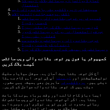
تمام ڈیوائسز – ویب سائٹ بلاکر ایپس کا
استعمال
سپیچفائی – پروڈکٹیویٹی بڑھانے والی ایپ
اکثر پوچھے جانے والے سوالات
کمپیوٹر پر توجہ بٹانے والی ویب سائٹس
کیسے روکیں؟
کون سی ویب سائٹس بلاک کی جا سکتی ہیں؟
جب فون استعمال نہ ہو تو ویب سائٹس کیوں
کھلتی رہتی ہیں؟
توجہ بٹانے والی ویب سائٹس دیکھنے سے
اپنے آپ کو کیسے روکیں؟
ویب سائٹس کو ہمیشہ کے لیے کیسے بلاک کریں؟
کمپیوٹر یا فون پر توجہ بٹانے والی ویب سائٹس
کیسے بلاک کریں
آج کل توجہ بٹنا بہت آسان ہے۔ سوشل میڈیا، سلیک
نوٹیفیکیشنز اور
ای میلز
آپ کی توجہ اہم کام سے ہٹا
دیتی ہیں۔
پروڈکٹیوٹی
ماہرین بھی ہمیشہ یہی مشورہ
دیتے ہیں کہ توجہ بٹانے والے عوامل کم کریں۔
ایسا دباؤ کام ٹالنے اور وقت برباد ہونے کا باعث
بنتا ہے۔ اگر آپ توجہ بٹانے والی ویب سائٹس تک
رسائی محدود نہ کریں تو یہ نوکری اور دوسرے اہم
معاملات پر بھی اثر انداز ہو سکتا ہے۔