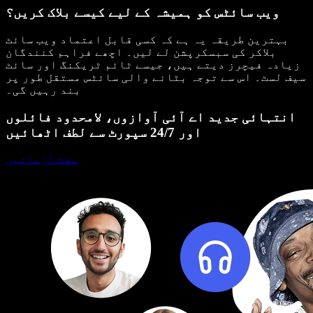
ویب سائٹس کو ہمیشہ کے لیے کیسے بلاک کریں؟
بہترین طریقہ یہ ہے کہ کسی قابل اعتماد ویب سائٹ
بلاکر کی سبسکرپشن لے لیں۔ اچھے فراہم کنندگان
زیادہ فیچرز دیتے ہیں، جیسے ٹائم ٹریکنگ اور سائٹ
سیف لسٹ۔ اس سے توجہ بٹانے والی سائٹس مستقل طور پر
بند رہیں گی۔
انتہائی جدید اے آئی آوازوں، لامحدود فائلوں
اور 24/7 سپورٹ سے لطف اٹھائیں
مفت آزمائیں