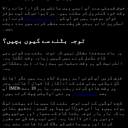
خوش قسمتی سے، آپ ایسی ویب سائٹس پر گزارا جانے والا
وقت خود کنٹرول کر سکتے ہیں۔ ہر ڈیوائس کے لیے مؤثر
ٹولز موجود ہیں جو آپ کو
ویب سائٹس بلاک
کرنے اور
اسکرین ٹائم بہتر طریقے سے منظم کرنے میں مدد دیتے
ہیں۔
توجہ بٹنے سے کیوں بچیں؟
یہ بات سمجھنا مشکل نہیں کہ توجہ بٹنے سے کوئی بھی
کام مکمل کرنے میں کہیں زیادہ وقت لگتا ہے۔
انٹرنیٹ کی ہر وقت دستیابی بہت زیادہ ذہن بھٹکاتی
ہے۔
فرض کریں آپ کوئی اہم رپورٹ لکھ رہے ہیں مگر اچانک
کل دیکھی ہوئی فلم کے اداکار کا خیال آ جائے۔ پھر
آپ IMDb پر وقت ضائع کرتے رہتے ہیں۔ یا ہر 10 منٹ
بعد
انسٹاگرام
پر نئی اپڈیٹس چیک کرتے ہیں۔
کچھ لوگوں کے لیے توجہ بٹنے کا سبب ساتھ بیٹھے لوگ
ہوتے ہیں، یا آئی فون/آئی پیڈ پر گیمز۔ تحقیق بتاتی
ہے کہ بار بار توجہ بٹنا کام کے معیار اور موٹیویشن
دونوں پر اثر ڈالتا ہے۔ اسی لیے وقت کی حد مقرر
کرنا اور ویب سائٹس کو بلاک کرنا فائدہ مند ہے۔