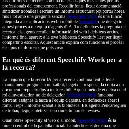
Els informes de recerca són una de les tasques més lentes per als
professionals del coneixement. Recollir fonts, llegir documentació,
sintetitzar troballes i escriure un informe estructurat pot portar hores,
fins i tot amb una pregunta senzilla.
Speechify Work
és una funció
integrada a les aplicacions web i mòbil de
Speechify
que delega tot
aquest procés a un equip d'agents d'IA. Tu defineixes la pregunta de
recerca, els agents recullen informació del web i dels teus arxius, i
l'informe final apareix a la teva biblioteca Speechify llest per llegir,
compartir o escoltar. Aquest article explica com funciona el procés i
els tipus d'informes que pots crear.
En què és diferent Speechify Work per a
la recerca?
La majoria que fa servir IA per a recerca continua fent la feina
manualment: pregunta a un xatbot, llegeix la resposta, la copia a un
document i repeteix fins a tenir res útil. Aquest mètode et deixa en el
rol d'investigador, no de delegador.
Speechify Work
funciona
diferent: assignes la tasca a l'equip d'agents, en defineixes abast i
fonts, i reps l'informe acabat a la biblioteca. Els agents s'encarreguen
de trobar, llegir, sintetitzar i escriure; tu només revises.
Quan obres Speechify al web o al mòbil,
Speechify Work
és la
funció central de la pantalla inicial. La interfície et demana que