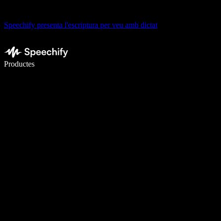
Speechify presenta l'escriptura per veu amb dictat
Escriu 5× més ràpid amb la veu
Productes
Més informació