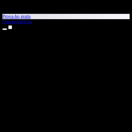
Prova-ho gratis
Descarrega'l ara
Productes
Text a veu
Aplicacions per a iPhone i iPad
Aplicació per a Android
Extensió per al Chrome
Extensió per a l'Edge
Aplicació web
Aplicació per al Mac
Aplicació per al Windows