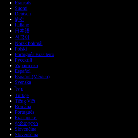
Français
Suomi
Deutsch
हिन्दी
Italiano
日本語
한국어
Norsk bokmål
Polski
Português Brasileiro
Русский
Українська
Español
Español (México)
Svenska
ไทย
Türkçe
Tiếng Việt
Română
Português
Български
ქართული
Slovenčina
Slovenščina