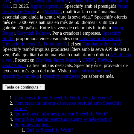
iOS
,
Android
,
Extensió de Chrome
,
aplicació web
i
aplicació per a
Mac
. El 2025,
Apple va premiar
Speechify amb el prestigiós
Premi
de Disseny Apple
a la
WWDC
, qualificant-lo com “una eina
essencial que ajuda la gent a viure la seva vida.” Speechify ofereix
més de 1.000 veus naturals en més de 60 idiomes i s'utilitza a
gairebé 200 països. Entre les veus de celebritats hi trobem
Snoop
Dogg
i
Gwyneth Paltrow
. Per a creadors i empreses,
Speechify
Studio
proporciona eines avançades com
Generador de veu IA
,
Clonació de veus IA
,
Doblatge IA
i el seu
Canviador de veu IA
.
Speechify també impulsa productes líders amb la seva API de text a
veu, d'alta qualitat i amb una relació qualitat-preu òptima
API de text
a veu
. Present en
The Wall Street Journal
,
CNBC
,
Forbes
,
TechCrunch
i altres mitjans destacats, Speechify és el proveïdor de
text a veu més gran del món. Visiteu
speechify.com/news
,
speechify.com/blog
i
speechify.com/press
per saber-ne més.
Taula de continguts
En què és diferent Speechify Work per a la recerca?
Com crear un informe de recerca profund amb Speechify
Work?
Quins tipus d'informes pot crear Speechify Work?
Per què delegar la recerca als agents és més efectiu?
Preguntes freqüents
Què és Speechify Work?