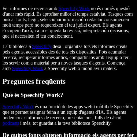
Fer informes de recerca amb
Speechify Work
no és només qüestió
d'anar més ràpid. És aprofitar millor el temps estalviat. Tasques com
buscar fonts, llegir, seleccionar informació i redactar consumeixen
molt temps però no requereixen el teu judici expert. Els agents
s'ocupen d'això, i a tu et queda la revisió, interpretació i decisions,
que sí necessiten el teu coneixement.
La biblioteca a
Speechify
desa i organitza tots els informes creats
pels agents, accessibles des de tots els dispositius. Pots acumular
recerca, recuperar informes antics, compartir-los amb l'equip o fer-
los servir com a material per a noves tasques d'agents. Comença
amb
Speechify Work
a Speechify web o mòbil avui mateix.
Preguntes freqüents
Què és Speechify Work?
Speechify Work
és una funció de les apps web i mòbil de Speechify
que et permet assignar feina a un equip d'agents d'IA. Els agents
poden crear informes de recerca, presentacions, fulls de càlcul,
podcasts
i més, tot guardat a la teva biblioteca Speechify.
De quines fonts obtenen informació els agents per fer