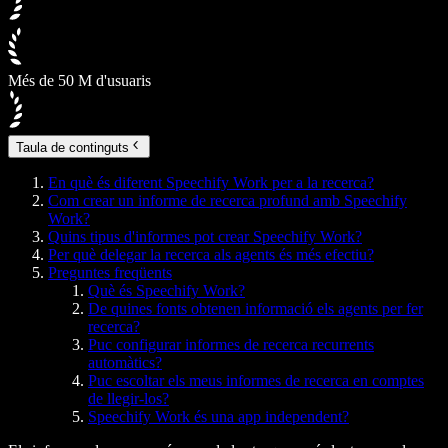
Més de 50 M d'usuaris
Taula de continguts
En què és diferent Speechify Work per a la recerca?
Com crear un informe de recerca profund amb Speechify
Work?
Quins tipus d'informes pot crear Speechify Work?
Per què delegar la recerca als agents és més efectiu?
Preguntes freqüents
Què és Speechify Work?
De quines fonts obtenen informació els agents per fer
recerca?
Puc configurar informes de recerca recurrents
automàtics?
Puc escoltar els meus informes de recerca en comptes
de llegir-los?
Speechify Work és una app independent?