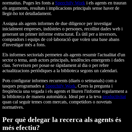
normatius. Puges les fonts a
Speechify Work
i els agents en trauran
els arguments, resultats i implicacions principals sense haver de
llegir-ho tot detalladament.
Assigna als agents informes de due diligence per investigar
inicialment empreses, indústries o persones, recollint dades web i
generant un primer informe estructurat. És útil per a inversors,
compradors i equips de col·laboració que volen una base abans
d'investigar més a fons.
Els informes sectorials permeten als agents resumir l'actualitat d'un
sector o tema, amb actors principals, tendències emergents i dades
clau. Serveixen per posar-se ràpidament al dia o per rebre
actualitzacions periòdiques a la biblioteca segons un calendari.
Pots configurar informes recurrents (diaris o setmanals) com a
tasques programades a
Speechify Work
. Crees la pregunta i
freqüència una vegada i els agents et lliuren l'informe regularment a
la biblioteca de manera automàtica. Ideal per a la teva
productivitat
quan cal seguir temes com mercats, competidors o novetats
normatives.
Per què delegar la recerca als agents és
més efectiu?