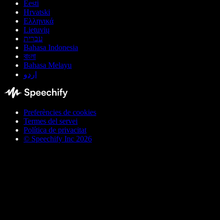
Eesti
Hrvatski
Ελληνικά
Lietuvių
עברית
Bahasa Indonesia
বাংলা
Bahasa Melayu
اردو
Preferències de cookies
Termes del servei
Política de privacitat
© Speechify Inc 2026