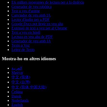
Els millors programes de lectura per a la dislèxia
Generador de veu robòtica
Text a veu d'anime
Canviador de veu amb IA
Lector d'àudio per a PDF
Google Docs pot llegir en veu alta
Extensió de text a veu per al Chrome
Text a veu en hindi
Lectura en veu alta de PDF
Generador de veu amb IA
Texto a Voz
Leitor de Texto
Mostra-ho en altres idiomes
العربية
Magyar
中文 (简体)
中文 (台灣)
中文 (简体 中国大陆)
Čeština
Dansk
Nederlands
English