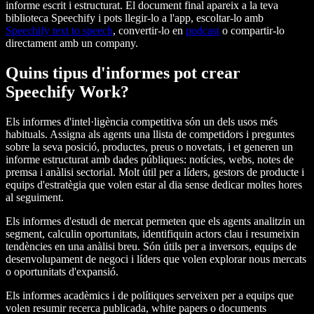
informe escrit i estructurat. El document final apareix a la teva
biblioteca Speechify i pots llegir-lo a l'app, escoltar-lo amb
Speechify text to speech
, convertir-lo en
podcast
o compartir-lo
directament amb un company.
Quins tipus d'informes pot crear
Speechify Work?
Els informes d'intel·ligència competitiva són un dels usos més
habituals. Assigna als agents una llista de competidors i preguntes
sobre la seva posició, productes, preus o novetats, i et generen un
informe estructurat amb dades públiques: notícies, webs, notes de
premsa i anàlisi sectorial. Molt útil per a líders, gestors de producte i
equips d'estratègia que volen estar al dia sense dedicar moltes hores
al seguiment.
Els informes d'estudi de mercat permeten que els agents analitzin un
segment, calculin oportunitats, identifiquin actors clau i resumeixin
tendències en una anàlisi breu. Són útils per a inversors, equips de
desenvolupament de negoci i líders que volen explorar nous mercats
o oportunitats d'expansió.
Els informes acadèmics i de polítiques serveixen per a equips que
volen resumir recerca publicada, white papers o documents