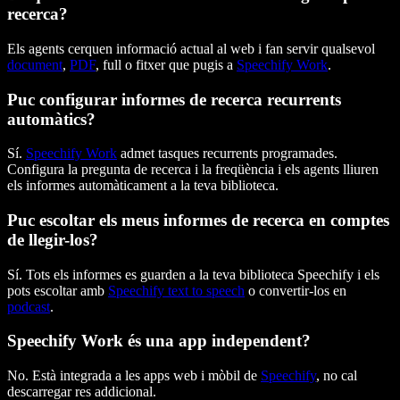
recerca?
Els agents cerquen informació actual al web i fan servir qualsevol
document
,
PDF
, full o fitxer que pugis a
Speechify Work
.
Puc configurar informes de recerca recurrents
automàtics?
Sí.
Speechify Work
admet tasques recurrents programades.
Configura la pregunta de recerca i la freqüència i els agents lliuren
els informes automàticament a la teva biblioteca.
Puc escoltar els meus informes de recerca en comptes
de llegir-los?
Sí. Tots els informes es guarden a la teva biblioteca Speechify i els
pots escoltar amb
Speechify text to speech
o convertir-los en
podcast
.
Speechify Work és una app independent?
No. Està integrada a les apps web i mòbil de
Speechify
, no cal
descarregar res addicional.