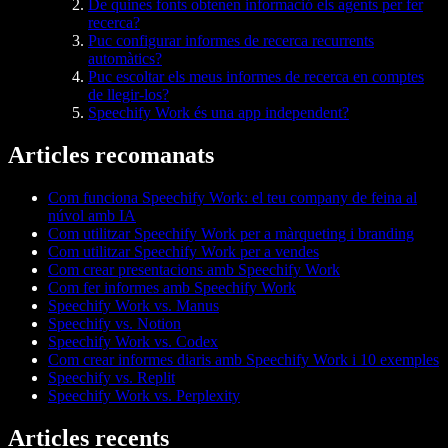
De quines fonts obtenen informació els agents per fer
recerca?
Puc configurar informes de recerca recurrents
automàtics?
Puc escoltar els meus informes de recerca en comptes
de llegir-los?
Speechify Work és una app independent?
Articles recomanats
Com funciona Speechify Work: el teu company de feina al
núvol amb IA
Com utilitzar Speechify Work per a màrqueting i branding
Com utilitzar Speechify Work per a vendes
Com crear presentacions amb Speechify Work
Com fer informes amb Speechify Work
Speechify Work vs. Manus
Speechify vs. Notion
Speechify Work vs. Codex
Com crear informes diaris amb Speechify Work i 10 exemples
Speechify vs. Replit
Speechify Work vs. Perplexity
Articles recents