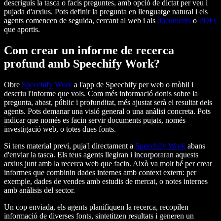
descriguis la tasca o facis preguntes, amb opció de dictat per veu i
pujada d'arxius. Pots definir la pregunta en llenguatge natural i els
agents comencen de seguida, cercant al web i als
documents
o
PDFs
que aportis.
Com crear un informe de recerca
profund amb Speechify Work?
Obre
Speechify Work
a l'app de Speechify per web o mòbil i
descriu l'informe que vols. Com més informació donis sobre la
pregunta, abast, públic i profunditat, més ajustat serà el resultat dels
agents. Pots demanar una visió general o una anàlisi concreta. Pots
indicar que només es facin servir documents pujats, només
investigació web, o totes dues fonts.
Si tens material previ, puja'l directament a
Speechify Work
abans
d'enviar la tasca. Els teus agents llegiran i incorporaran aquests
arxius junt amb la recerca web que facin. Això va molt bé per crear
informes que combinin dades internes amb context extern: per
exemple, dades de vendes amb estudis de mercat, o notes internes
amb anàlisis del sector.
Un cop enviada, els agents planifiquen la recerca, recopilen
informació de diverses fonts, sintetitzen resultats i generen un