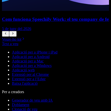
Com funciona Speechify Work: el teu company de fei
5 de juny del 2026
5
Veure-ho tot
Text a veu
Aplicació per a iPhone i iPad
Aplicació per a Android
Aplicació per a Mac
Aplicació per a Windows
Aplicació web
Extensió per al Chrome
Extensió per a l’Edge
Baixa l'aplicació
Per a creadors
Generador de veu amb IA
Doblament
Clonació de veu