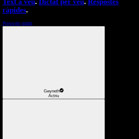
Text a veu
.
Dictat per veu
.
Respostes
ràpides
.
Prova-ho gratis
Gwyneth
Actriu