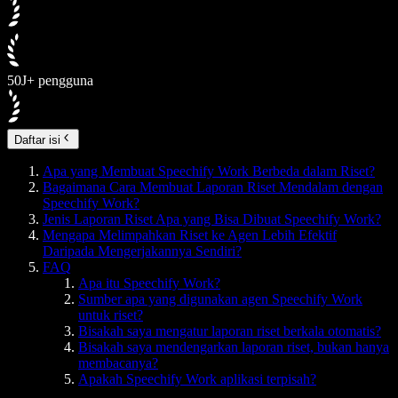
50J+ pengguna
Daftar isi
Apa yang Membuat Speechify Work Berbeda dalam Riset?
Bagaimana Cara Membuat Laporan Riset Mendalam dengan
Speechify Work?
Jenis Laporan Riset Apa yang Bisa Dibuat Speechify Work?
Mengapa Melimpahkan Riset ke Agen Lebih Efektif
Daripada Mengerjakannya Sendiri?
FAQ
Apa itu Speechify Work?
Sumber apa yang digunakan agen Speechify Work
untuk riset?
Bisakah saya mengatur laporan riset berkala otomatis?
Bisakah saya mendengarkan laporan riset, bukan hanya
membacanya?
Apakah Speechify Work aplikasi terpisah?