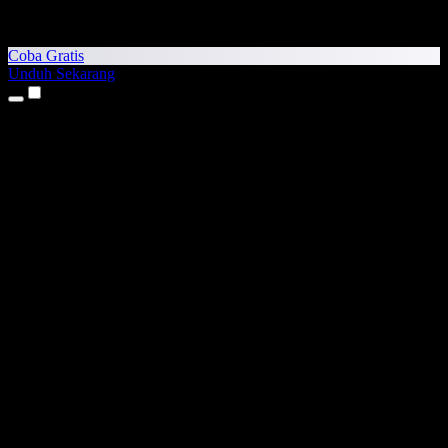
Coba Gratis
Unduh Sekarang
Produk
Teks ke Suara
Aplikasi iPhone & iPad
Aplikasi Android
Ekstensi Chrome
Ekstensi Edge
Aplikasi Web
Aplikasi Mac
Aplikasi Windows