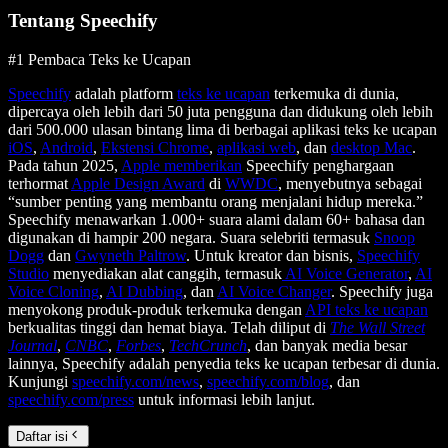
Tentang Speechify
#1 Pembaca Teks ke Ucapan
Speechify
adalah platform
teks ke ucapan
terkemuka di dunia,
dipercaya oleh lebih dari 50 juta pengguna dan didukung oleh lebih
dari 500.000 ulasan bintang lima di berbagai aplikasi teks ke ucapan
iOS
,
Android
,
Ekstensi Chrome
,
aplikasi web
, dan
desktop Mac
.
Pada tahun 2025,
Apple memberikan
Speechify penghargaan
terhormat
Apple Design Award
di
WWDC
, menyebutnya sebagai
“sumber penting yang membantu orang menjalani hidup mereka.”
Speechify menawarkan 1.000+ suara alami dalam 60+ bahasa dan
digunakan di hampir 200 negara. Suara selebriti termasuk
Snoop
Dogg
dan
Gwyneth Paltrow
. Untuk kreator dan bisnis,
Speechify
Studio
menyediakan alat canggih, termasuk
AI Voice Generator
,
AI
Voice Cloning
,
AI Dubbing
, dan
AI Voice Changer
. Speechify juga
menyokong produk-produk terkemuka dengan
API teks ke ucapan
berkualitas tinggi dan hemat biaya. Telah diliput di
The Wall Street
Journal
,
CNBC
,
Forbes
,
TechCrunch
, dan banyak media besar
lainnya, Speechify adalah penyedia teks ke ucapan terbesar di dunia.
Kunjungi
speechify.com/news
,
speechify.com/blog
, dan
speechify.com/press
untuk informasi lebih lanjut.
Daftar isi