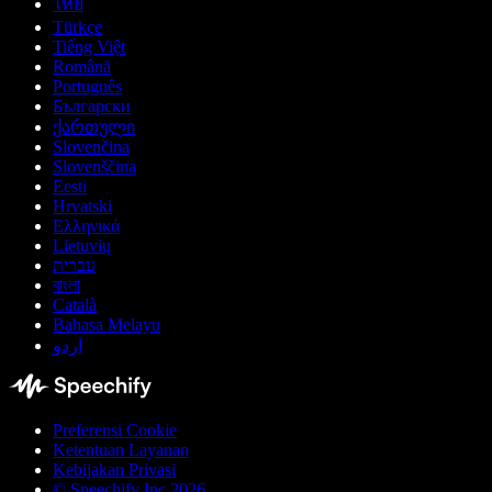
ไทย
Türkçe
Tiếng Việt
Română
Português
Български
ქართული
Slovenčina
Slovenščina
Eesti
Hrvatski
Ελληνικά
Lietuvių
עברית
বাংলা
Català
Bahasa Melayu
اردو
Preferensi Cookie
Ketentuan Layanan
Kebijakan Privasi
© Speechify Inc 2026