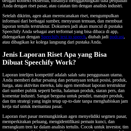
dengan konteks eksternal, misalnya menggabungkan data penjualan
Anda dengan riset pasar, atau catatan tim dengan analisis industri.
Setelah dikirim, agen akan merencanakan riset, mengumpulkan
informasi dari berbagai sumber, menyusun temuan, dan membuat
laporan tertulis terstruktur. Dokumen jadi akan muncul di pustaka
Speechify Anda sebagai aset terformat yang bisa dibaca di app,
didengarkan dengan
Speechify text to speech
, diubah jadi
podcast
,
atau dibagikan ke kolega langsung dari pustaka Anda.
Jenis Laporan Riset Apa yang Bisa
Dibuat Speechify Work?
Laporan intelijen kompetitif adalah salah satu penggunaan utama.
Anda memberi daftar pesaing dan pertanyaan terkait posisi, produk,
harga, atau aktivitas mereka, lalu agen membuat laporan terstruktur
dari sumber publik seperti berita, halaman produk, siaran pers, dan
komentar industri. Sangat berguna untuk pendiri, manajer produk,
dan tim strategi yang ingin tetap up-to-date tanpa menghabiskan jam
kerja staf untuk memantau pasar.
Laporan riset pasar memungkinkan agen menyelidiki segmen pasar,
memperkirakan peluang, mengidentifikasi pemain kunci, dan
merangkum tren ke dalam analisis tertulis. Cocok untuk investor, tim