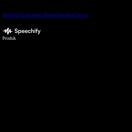
Speechify Luncurkan Dikte Pengetikan Suara
Menulis 5× lebih cepat dengan dikte suara
Produk
Pelajari lebih lanjut