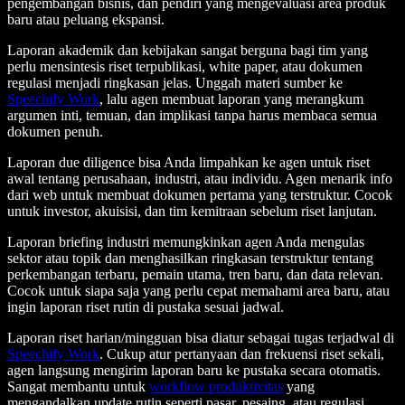
pengembangan bisnis, dan pendiri yang mengevaluasi area produk
baru atau peluang ekspansi.
Laporan akademik dan kebijakan sangat berguna bagi tim yang
perlu mensintesis riset terpublikasi, white paper, atau dokumen
regulasi menjadi ringkasan jelas. Unggah materi sumber ke
Speechify Work
, lalu agen membuat laporan yang merangkum
argumen inti, temuan, dan implikasi tanpa harus membaca semua
dokumen penuh.
Laporan due diligence bisa Anda limpahkan ke agen untuk riset
awal tentang perusahaan, industri, atau individu. Agen menarik info
dari web untuk membuat dokumen pertama yang terstruktur. Cocok
untuk investor, akuisisi, dan tim kemitraan sebelum riset lanjutan.
Laporan briefing industri memungkinkan agen Anda mengulas
sektor atau topik dan menghasilkan ringkasan terstruktur tentang
perkembangan terbaru, pemain utama, tren baru, dan data relevan.
Cocok untuk siapa saja yang perlu cepat memahami area baru, atau
ingin laporan riset rutin di pustaka sesuai jadwal.
Laporan riset harian/mingguan bisa diatur sebagai tugas terjadwal di
Speechify Work
. Cukup atur pertanyaan dan frekuensi riset sekali,
agen langsung mengirim laporan baru ke pustaka secara otomatis.
Sangat membantu untuk
workflow produktivitas
yang
mengandalkan update rutin seperti pasar, pesaing, atau regulasi.