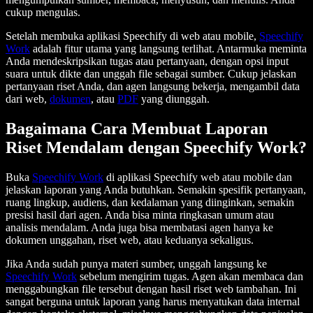
cukup mengulas.
Setelah membuka aplikasi Speechify di web atau mobile,
Speechify
Work
adalah fitur utama yang langsung terlihat. Antarmuka meminta
Anda mendeskripsikan tugas atau pertanyaan, dengan opsi input
suara untuk dikte dan unggah file sebagai sumber. Cukup jelaskan
pertanyaan riset Anda, dan agen langsung bekerja, mengambil data
dari web,
dokumen
, atau
PDF
yang diunggah.
Bagaimana Cara Membuat Laporan
Riset Mendalam dengan Speechify Work?
Buka
Speechify Work
di aplikasi Speechify web atau mobile dan
jelaskan laporan yang Anda butuhkan. Semakin spesifik pertanyaan,
ruang lingkup, audiens, dan kedalaman yang diinginkan, semakin
presisi hasil dari agen. Anda bisa minta ringkasan umum atau
analisis mendalam. Anda juga bisa membatasi agen hanya ke
dokumen unggahan, riset web, atau keduanya sekaligus.
Jika Anda sudah punya materi sumber, unggah langsung ke
Speechify Work
sebelum mengirim tugas. Agen akan membaca dan
menggabungkan file tersebut dengan hasil riset web tambahan. Ini
sangat berguna untuk laporan yang harus menyatukan data internal