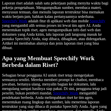
Laporan riset adalah salah satu pekerjaan paling menyita waktu bagi
pekerja pengetahuan. Mengumpulkan sumber, membaca materi,
menyusun temuan, dan menulis laporan terstruktur bisa memakan
waktu berjam-jam, bahkan kalau pertanyaannya sederhana.
Speechify Work
adalah fitur di aplikasi web dan mobile
Speechify
yang mengambil alih semua proses ini lewat tim agen AI. Anda
menentukan topik riset, agen mengumpulkan info dari web dan
dokumen yang Anda kirim, lalu laporan jadi langsung masuk ke
pustaka Speechify Anda, siap dibaca, dibagikan, atau didengarkan.
Artikel ini membahas alurnya dan jenis laporan riset yang bisa
dibuat.
Apa yang Membuat Speechify Work
Berbeda dalam Riset?
Sebagian besar pengguna AI untuk riset tetap mengerjakan
semuanya sendiri. Mereka memberi prompt ke chatbot, membaca
jawaban, bertanya ulang, menyalin bagian ke dokumen, lalu
mengulang sampai hasilnya siap pakai. Di sini, pengguna tetap jadi
peneliti, bukan pemberi mandat.
Speechify Work
mengambil
pendekatan berbeda. Anda melimpahkan riset ke tim agen,
menentukan ruang lingkup dan sumber, lalu menerima laporan
terstruktur yang siap dibaca di pustaka Speechify Anda. Agen yang
mengumpulkan sumber, membaca, menyusun, dan menulis. Anda