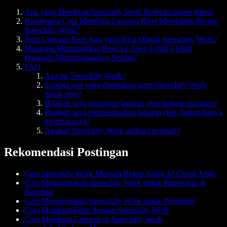
Apa yang Membuat Speechify Work Berbeda dalam Riset?
Bagaimana Cara Membuat Laporan Riset Mendalam dengan
Speechify Work?
Jenis Laporan Riset Apa yang Bisa Dibuat Speechify Work?
Mengapa Melimpahkan Riset ke Agen Lebih Efektif
Daripada Mengerjakannya Sendiri?
FAQ
Apa itu Speechify Work?
Sumber apa yang digunakan agen Speechify Work
untuk riset?
Bisakah saya mengatur laporan riset berkala otomatis?
Bisakah saya mendengarkan laporan riset, bukan hanya
membacanya?
Apakah Speechify Work aplikasi terpisah?
Rekomendasi Postingan
Cara Speechify Work Menjadi Rekan Kerja AI Cloud Anda
Cara Menggunakan Speechify Work untuk Pemasaran &
Branding
Cara Menggunakan Speechify Work untuk Penjualan
Cara Membuat Slide dengan Speechify Work
Cara Membuat Laporan di Speechify Work