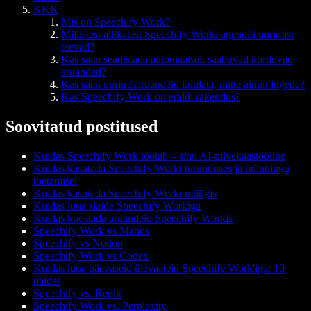
KKK
Mis on Speechify Work?
Millistest allikatest Speechify Worki agendid uurimist
teevad?
Kas saan seadistada automaatselt saabuvad korduvad
aruanded?
Kas saan uurimisaruandeid kuulata, mitte ainult lugeda?
Kas Speechify Work on eraldi rakendus?
Soovitatud postitused
Kuidas Speechify Work töötab – sinu AI-pilvekaastööline
Kuidas kasutada Speechify Worki turunduses ja brändingu
toetamisel
Kuidas kasutada Speechify Worki müügis
Kuidas luua slaide Speechify Workiga
Kuidas koostada aruandeid Speechify Workis
Speechify Work vs Manus
Speechify vs Notion
Speechify Work vs Codex
Kuidas luua päevaseid ülevaateid Speechify Work'iga: 10
näidet
Speechify vs. Replit
Speechify Work vs. Perplexity