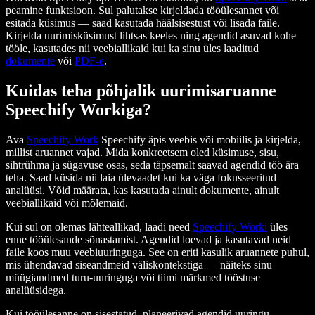
peamine funktsioon. Sul palutakse kirjeldada tööülesannet või
esitada küsimus — saad kasutada häälsisestust või lisada faile.
Kirjelda uurimisküsimust lihtsas keeles ning agendid asuvad kohe
tööle, kasutades nii veebiallikaid kui ka sinu üles laaditud
dokumente
või
PDF-e
.
Kuidas teha põhjalik uurimisaruanne
Speechify Workiga?
Ava
Speechify Work
Speechify äpis veebis või mobiilis ja kirjelda,
millist aruannet vajad. Mida konkreetsem oled küsimuse, sisu,
sihtrühma ja sügavuse osas, seda täpsemalt saavad agendid töö ära
teha. Saad küsida nii laia ülevaadet kui ka väga fokusseeritud
analüüsi. Võid määrata, kas kasutada ainult dokumente, ainult
veebiallikaid või mõlemaid.
Kui sul on olemas lähteallikad, laadi need
Speechify Worki
üles
enne tööülesande sõnastamist. Agendid loevad ja kasutavad neid
faile koos muu veebiuuringuga. See on eriti kasulik aruannete puhul,
mis ühendavad siseandmeid väliskontekstiga — näiteks sinu
müügiandmed turu-uuringuga või tiimi märkmed tööstuse
analüüsidega.
Kui tööülesanne on sisestatud, planeerivad agendid uuringu,