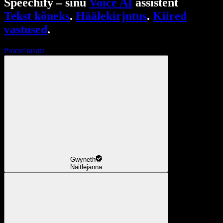
Speechify – sinu
Voice AI
assistent
Tekst kõneks
.
Häälekirjutus
.
Kiired
vastused
.
Proovi tasuta
Gwyneth
Näitlejanna