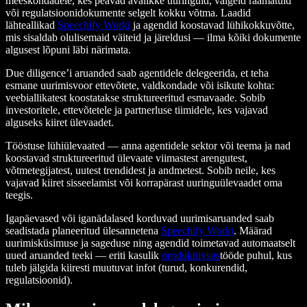
meeskondadele, kes peavad avalikke uuringuid, valgeid raamatuid
või regulatsioonidokumente selgelt kokku võtma. Laadid
lähteallikad
Speechify Worki
ja agendid koostavad lühikokkuvõtte,
mis sisaldab olulisemaid väiteid ja järeldusi — ilma kõiki dokumente
algusest lõpuni läbi närimata.
Due diligence’i aruanded saab agentidele delegeerida, et teha
esmane uurimisvoor ettevõtete, valdkondade või isikute kohta:
veebiallikatest koostatakse struktureeritud esmavaade. Sobib
investoritele, ettevõtetele ja partnerluse tiimidele, kes vajavad
alguseks kiiret ülevaadet.
Tööstuse lühiülevaated — anna agentidele sektor või teema ja nad
koostavad struktureeritud ülevaate viimastest arengutest,
võtmetegijatest, uutest trendidest ja andmetest. Sobib neile, kes
vajavad kiiret sisseelamist või korrapärast uuringuülevaadet oma
teegis.
Igapäevased või iganädalased korduvad uurimisaruanded saab
seadistada planeeritud ülesannetena
Speechify Worki
. Määrad
uurimisküsimuse ja sageduse ning agendid toimetavad automaatselt
uued aruanded teeki — eriti kasulik
produktiivsus
tööde puhul, kus
tuleb jälgida kiiresti muutuvat infot (turud, konkurendid,
regulatsioonid).