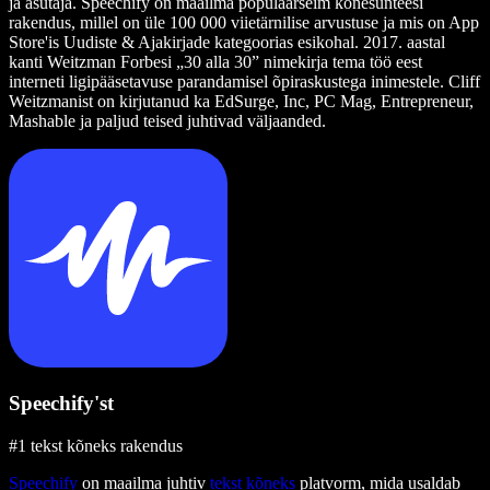
ja asutaja. Speechify on maailma populaarseim kõnesünteesi
rakendus, millel on üle 100 000 viietärnilise arvustuse ja mis on App
Store'is Uudiste & Ajakirjade kategoorias esikohal. 2017. aastal
kanti Weitzman Forbesi „30 alla 30” nimekirja tema töö eest
interneti ligipääsetavuse parandamisel õpiraskustega inimestele. Cliff
Weitzmanist on kirjutanud ka EdSurge, Inc, PC Mag, Entrepreneur,
Mashable ja paljud teised juhtivad väljaanded.
Speechify'st
#1 tekst kõneks rakendus
Speechify
on maailma juhtiv
tekst kõneks
platvorm, mida usaldab