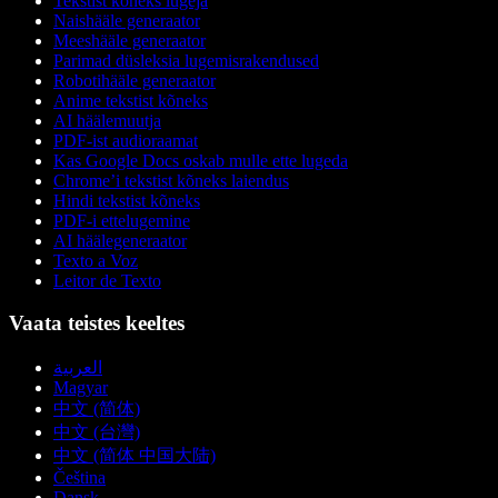
Tekstist kõneks lugeja
Naishääle generaator
Meeshääle generaator
Parimad düsleksia lugemisrakendused
Robotihääle generaator
Anime tekstist kõneks
AI häälemuutja
PDF-ist audioraamat
Kas Google Docs oskab mulle ette lugeda
Chrome’i tekstist kõneks laiendus
Hindi tekstist kõneks
PDF-i ettelugemine
AI häälegeneraator
Texto a Voz
Leitor de Texto
Vaata teistes keeltes
العربية
Magyar
中文 (简体)
中文 (台灣)
中文 (简体 中国大陆)
Čeština
Dansk