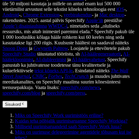
üle 50 miljoni kasutaja ja millele on antud enam kui 500 000
viietärnilist arvustust selle tekstist kõneks tehnoloogia eest
iOS
-,
Android
-,
Chrome Extension
-,
veebirakendus
- ja
Mac desktop
-
rakendustes. 2025. aastal pälvis Speechify
Apple’ilt
prestiižse
Apple’i disainiauhinna
WWDC-l
, nimetades seda „oluliseks
ressursiks, mis aitab inimestel paremini elada.” Speechify pakub üle
1 000 loodusliku kõlaga hääle rohkem kui 60 keeles ning seda
kasutatakse ligi 200 riigis. Kuulsuste häältest on saadaval näiteks
Snoop Dogg
ja
Gwyneth Paltrow
. Loojatele ja ettevõtetele pakub
Speechify Studio
täiustatud tööriistu, sh
AI-häälegeneraatorit
,
AI-
häälekloonimist
,
AI-dubleerimist
ja
AI-häälevahetust
. Speechify
panustab ka juhtivatesse toodetesse tänu kvaliteetsele ja
kuluefektiivsele
tekst kõneks API-le
. Esindatud näiteks
The Wall
Street Journal
,
CNBC
,
Forbes
,
TechCrunch
ja muudes juhtivates
meediakanalites, on Speechify maailma suurim kõnesünteesi
teenusepakkuja. Vaata lisaks:
speechify.com/news
,
speechify.com/blog
ja
speechify.com/press
.
Sisukord
Miks on Speechify Work uurimistöös eriline?
Kuidas teha põhjalik uurimisaruanne Speechify Workiga?
Milliseid uurimisaruandeid saab Speechify Work luua?
Miks on uurimuse delegeerimine agentidele tõhusam kui ise
tehes?