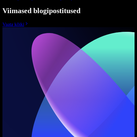
Viimased blogipostitused
Vaata kõiki