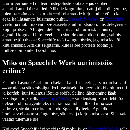
Uurimisaruanded on teadmistepõhiste töötajate jaoks ühed
ajakulukamad ülesanded. Allikate kogumine, materjali läbilugemine,
tulemuste süntees ja struktureeritud aruande kirjutamine võtab kaua
aega ka lihtsamate küsimuste puhul.
Speechify Work
on
Speechify
veebi- ja mobiilirakendusse sisseehitatud funktsioon, mis delegeerib
kogu protsessi AI-agentidele. Sina määrad uurimisküsimuse,
agendid koguvad infot veebist ja sinu dokumentidest ning valmis
aruanne jõuab otse Speechify teeki – lugemiseks, jagamiseks või
kuulamiseks. Artiklis selgitame, kuidas see protsess töötab ja
milliseid aruandeid saad luua.
Miks on Speechify Work uurimistöös
eriline?
Enamik kasutab AI-d uurimiseks ikka nii, et teeb iga sammu ise läbi
— arutleb vestlusrobotiga, loeb vastuseid, kopeerib tükid dokumenti
ja kordab, kuni tulemus lõpuks sobib. Selline lähenemine jätab
kasutaja uurija rolli.
Speechify Work
pakub teistsugust mudelit. Sa
delegeerid töö agentidele, määrad raamid ja allikad ning saad
valmiva, struktureeritud aruande Speechify teeki. Agendid
hoolitsevad otsimise, lugemise, sünteesi ja kirjutamise eest. Sina vaid
vaatad tulemuse üle.
Kui avad Speechify äpi veebis või mobiilis, on
Speechify Work
selle