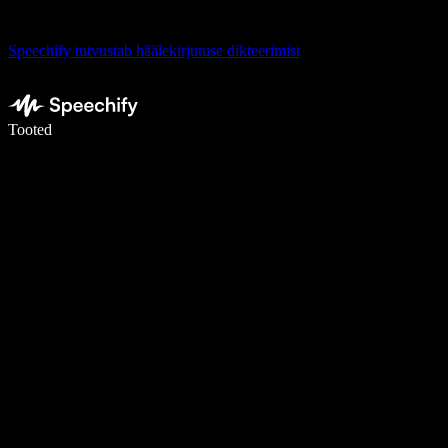
Speechify tutvustab häälekirjutuse dikteerimist
Kirjuta häälega 5× kiiremini
Tooted
Loe lähemalt