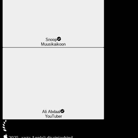
Snoop
Muusikaikoon
Ali Abdaal
YouTuber
2025. aasta Apple'i disainiauhind