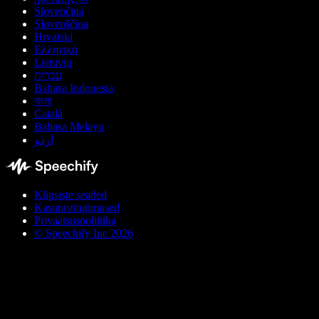
Slovenčina
Slovenščina
Hrvatski
Ελληνικά
Lietuvių
עברית
Bahasa Indonesia
বাংলা
Català
Bahasa Melayu
اردو
Küpsiste seaded
Kasutustingimused
Privaatsuspoliitika
© Speechify Inc 2026