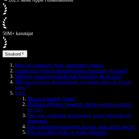
50M+ kasutajat
Sisukord
Miks on Speechify Work uurimistöös eriline?
Kuidas teha põhjalik uurimisaruanne Speechify Workiga?
Milliseid uurimisaruandeid saab Speechify Work luua?
Miks on uurimuse delegeerimine agentidele tõhusam kui ise
tehes?
KKK
Mis on Speechify Work?
Millistest allikatest Speechify Worki agendid uurimist
teevad?
Kas saan seadistada automaatselt saabuvad korduvad
aruanded?
Kas saan uurimisaruandeid kuulata, mitte ainult lugeda?
Kas Speechify Work on eraldi rakendus?