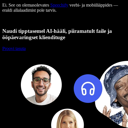
Ei. See on olemasolevates
Speechify
veebi- ja mobiiliäppides —
eraldi allalaadimist pole tarvis.
Naudi tipptasemel AI-hääli, piiramatult faile ja
ööpäevaringset kliendituge
Proovi tasuta