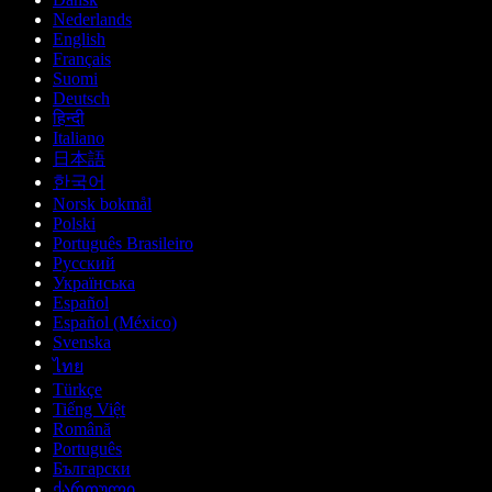
Nederlands
English
Français
Suomi
Deutsch
हिन्दी
Italiano
日本語
한국어
Norsk bokmål
Polski
Português Brasileiro
Русский
Українська
Español
Español (México)
Svenska
ไทย
Türkçe
Tiếng Việt
Română
Português
Български
ქართული