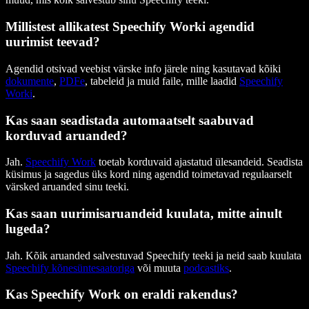
Millistest allikatest Speechify Worki agendid
uurimist teevad?
Agendid otsivad veebist värske info järele ning kasutavad kõiki
dokumente
,
PDFe
, tabeleid ja muid faile, mille laadid
Speechify
Worki
.
Kas saan seadistada automaatselt saabuvad
korduvad aruanded?
Jah.
Speechify Work
toetab korduvaid ajastatud ülesandeid. Seadista
küsimus ja sagedus üks kord ning agendid toimetavad regulaarselt
värsked aruanded sinu teeki.
Kas saan uurimisaruandeid kuulata, mitte ainult
lugeda?
Jah. Kõik aruanded salvestuvad Speechify teeki ja neid saab kuulata
Speechify kõnesüntesaatoriga
või muuta
podcastiks
.
Kas Speechify Work on eraldi rakendus?