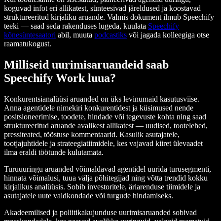
koguvad infot eri allikatest, sünteesivad järeldused ja koostavad
struktureeritud kirjaliku aruande. Valmis dokument ilmub Speechify
teeki — saad seda rakenduses lugeda, kuulata
Speechify
kõnesüntesaatori
abil, muuta
podcastiks
või jagada kolleegiga otse
raamatukogust.
Milliseid uurimisaruandeid saab
Speechify Work luua?
Konkurentsianalüüsi aruanded on üks levinumaid kasutusviise.
Anna agentidele nimekiri konkurentidest ja küsimused nende
positsioneerimise, toodete, hindade või tegevuste kohta ning saad
struktureeritud aruande avalikest allikatest — uudised, tootelehed,
pressiteated, tööstuse kommentaarid. Kasulik asutajatele,
tootjajuhtidele ja strateegiatiimidele, kes vajavad kiiret ülevaadet
ilma eraldi töötunde kulutamata.
Turuuuringu aruanded võimaldavad agentidel uurida turusegmenti,
hinnata võimalusi, tuua välja põhitegijad ning võtta trendid kokku
kirjalikus analüüsis. Sobib investoritele, äriarenduse tiimidele ja
asutajatele uute valdkondade või turgude hindamiseks.
Akadeemilised ja poliitikakujunduse uurimisaruanded sobivad