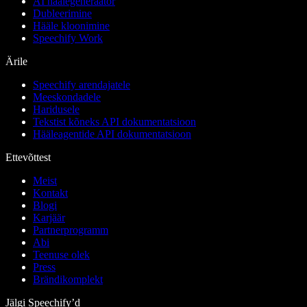
AI häälegeneraator
Dubleerimine
Hääle kloonimine
Speechify Work
Ärile
Speechify arendajatele
Meeskondadele
Haridusele
Tekstist kõneks API dokumentatsioon
Hääleagentide API dokumentatsioon
Ettevõttest
Meist
Kontakt
Blogi
Karjäär
Partnerprogramm
Abi
Teenuse olek
Press
Brändikomplekt
Jälgi Speechify’d