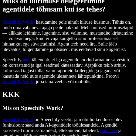
Miks on uurimuse delegeerimine
agentidele tõhusam kui ise tehes?
Speechify Worki
kasutamine pole ainult kiiruse küsimus. Tähtis on,
mida oma vabaneva ajaga peale hakkad. Mehaanilised uurimisetapid
— allikate leidmine, lugemine, sisu valimine, mustandite kirjutamine
— võtavad aega, kuid ei vaja kaugeltki sinu professionaalset
hinnangut ega süvateadmisi. Agent teeb need ära. Sulle jääb
ülevaatus, tõlgendamine ja otsused, mis eeldavad sinu kogemust.
Speechify
teek
tähendab, et iga agentide loodud aruanne salvestub,
on korrastatud ja igal seadmel kättesaadav. Ajapikku tekib arhiiv,
kuhu saad tagasi tulla, vanu raporteid kolleegidega jagada või
kasutada neid uute agentide ülesannete lähtepunktina. Proovi
Speechify Worki
juba täna veebis või mobiilis.
KKK
Mis on Speechify Work?
Speechify Work
on Speechify veebi- ja mobiilirakenduses olev
funktsioon: saad anda AI-agentidele tööülesandeid. Agendid
koostavad uurimisaruandeid, ettekandeid, tabeleid,
podcaste
ja
muud, mis kõik salvestub sinu Speechify teeki.