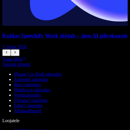
Kuidas Speechify Work töötab – sinu AI-pilvekaastöö
5. juuni 2026
5
Vaata kõiki
Tekstist kõneks
iPhone’i ja iPadi rakendus
Androidi rakendus
Maci rakendus
Windowsi rakendus
Veebirakendus
Chrome’i laiendus
Edge’i laiendus
Allalaadimised
Loojatele