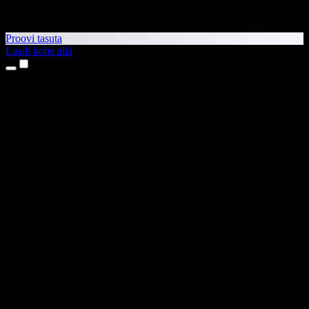
Proovi tasuta
Laadi kohe alla
Tooted
Tekst kõneks
iPhone’i ja iPadi rakendused
Androidi rakendus
Chrome’i laiendus
Edge’i laiendus
Veebirakendus
Maci rakendus
Windowsi rakendus