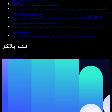
TikTok کو کیسے بلاک کریں
کمپیوٹر یا فون پر توجہ بٹانے والی ویب سائٹس
کیسے بلاک کریں
کیا مجھے ویب سائٹس بلاک کرنے کے لیے BlockSite
استعمال کرنا چاہیے؟
پڑھائی کے لیے ویب سائٹس عارضی طور پر کیسے
بلاک کریں
کمپیوٹر یا فون پر ٹوئٹر کیسے بلاک کریں
نئے بلاگز
سب دیکھیں