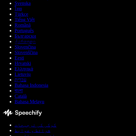
Svenska
ไทย
Türkçe
Tiếng Việt
Română
Português
Български
ქართული
Slovenčina
Slovenščina
Eesti
Hrvatski
Ελληνικά
Lietuvių
עברית
Bahasa Indonesia
বাংলা
Català
Bahasa Melayu
کوکی کی ترجیحات
شرائط و ضوابط
پرائیویسی پالیسی