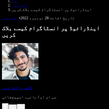
ہوم
ڈویلپرز کے لیے Speechify
رکاوٹیں
اینڈرائیڈ پر انسٹاگرام کیسے بلاک کریں
تاریخِ اشاعت
28 نومبر، 2022
•
رکاوٹیں
اینڈرائیڈ پر انسٹاگرام کیسے بلاک
کریں
کلف وائتزمین
سی ای او / بانی، اسپیچفائی