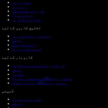
ونڈوز ایپ
ویب ایپ
کروم ایکسٹینشن
ایج ایڈ آن
ڈاؤن لوڈ کریں
تخلیق کاروں کے لیے
اے آئی وائس جنریٹر
ڈبنگ
وائس کلوننگ
اسپیچفائی ورک
کاروبار کے لیے
ڈیولپرز کے لیے اسپیچفائی
ٹیمز
تعلیم
ٹیکسٹ ٹو اسپیچ API دستاویزات
وائس ایجنٹس API دستاویزات
کمپنی
ہمارے بارے میں
رابطہ
بلاگ