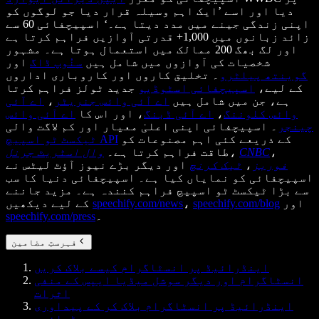
دیا اور اسے ’ایک اہم وسیلہ قرار دیا جو لوگوں کو
اپنی زندگی جینے میں مدد دیتا ہے۔‘ اسپیچفائی 60 سے
زائد زبانوں میں 1,000+ قدرتی آوازیں فراہم کرتا ہے
اور لگ بھگ 200 ممالک میں استعمال ہوتا ہے۔ مشہور
شخصیات کی آوازوں میں شامل ہیں
سنُوپ ڈاگ
اور
گوینتھ پیلٹرو
۔ تخلیق کاروں اور کاروباری اداروں
کے لیے،
اسپیچفائی اسٹوڈیو
جدید ٹولز فراہم کرتا
ہے، جن میں شامل ہیں
اے آئی وائس جنریٹر
،
اے آئی
وائس کلوننگ
،
اے آئی ڈبنگ
، اور اس کا
اے آئی وائس
چینجر
۔ اسپیچفائی اپنی اعلیٰ معیار اور کم لاگت والی
کے ذریعے کئی اہم مصنوعات کو
ٹیکسٹ ٹو اسپیچ API
،
CNBC
،
طاقت فراہم کرتا ہے۔
وال اسٹریٹ جرنل
فوربز
،
ٹیک کرنچ
اور دیگر بڑے نیوز آؤٹ لیٹس نے
اسپیچفائی کو نمایاں کیا ہے۔ اسپیچفائی دنیا کا سب
سے بڑا ٹیکسٹ ٹو اسپیچ فراہم کنندہ ہے۔ مزید جاننے
اور
speechify.com/blog
،
speechify.com/news
کے لیے دیکھیں
۔
speechify.com/press
فہرستِ مضامین
اینڈرائیڈ پر انسٹاگرام کیسے بلاک کریں
انسٹاگرام اور دیگر سوشل میڈیا ایپس کے منفی
اثرات
اینڈرائیڈ پر انسٹاگرام بلاک کر کے پیداوری
بڑھائیں