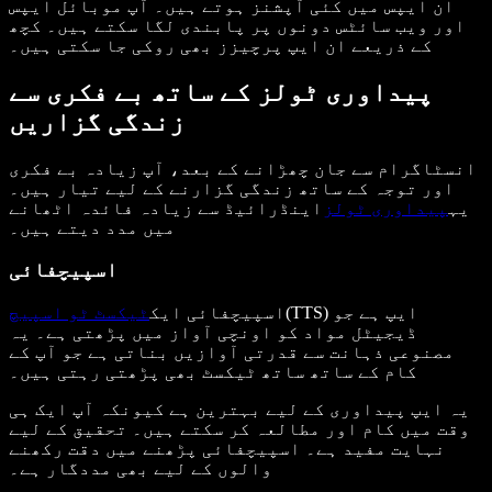
ان ایپس میں کئی آپشنز ہوتے ہیں۔ آپ موبائل ایپس
اور ویب سائٹس دونوں پر پابندی لگا سکتے ہیں۔ کچھ
کے ذریعے ان ایپ پرچیزز بھی روکی جا سکتی ہیں۔
پیداوری ٹولز کے ساتھ بے فکری سے
زندگی گزاریں
انسٹاگرام سے جان چھڑانے کے بعد، آپ زیادہ بے فکری
اور توجہ کے ساتھ زندگی گزارنے کے لیے تیار ہیں۔
یہ
پیداوری ٹولز
اینڈرائیڈ سے زیادہ فائدہ اٹھانے
میں مدد دیتے ہیں۔
اسپیچفائی
(TTS) ایپ ہے جو
اسپیچفائی ایک
ٹیکسٹ ٹو اسپیچ
ڈیجیٹل مواد کو اونچی آواز میں پڑھتی ہے۔ یہ
مصنوعی ذہانت سے قدرتی آوازیں بناتی ہے جو آپ کے
کام کے ساتھ ساتھ ٹیکسٹ بھی پڑھتی رہتی ہیں۔
یہ ایپ پیداوری کے لیے بہترین ہے کیونکہ آپ ایک ہی
وقت میں کام اور مطالعہ کر سکتے ہیں۔ تحقیق کے لیے
نہایت مفید ہے۔ اسپیچفائی پڑھنے میں دقت رکھنے
والوں کے لیے بھی مددگار ہے۔