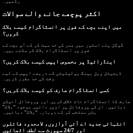
رکھیں۔
اکثر پوچھے جانے والے سوالات
میں اپنے بچے کے فون پر انسٹاگرام کیسے بلاک
کروں؟
گوگل پلے اسٹور میں عمر کی حد سیٹ کر کے آپ بچے کے
فون پر انسٹاگرام بلاک کر سکتے ہیں۔
اینڈرائیڈ پر مخصوص ایپس کیسے بلاک کریں؟
ڈیجیٹل ویل بینگ یوٹیلیٹی کے ذریعے ایپس کے لیے
وقت کی حد مقرر کریں۔
کسی انسٹاگرام صارف کو کیسے بلاک کریں؟
صارف کا انسٹاگرام نام تلاش کریں اور پروفائل آئیکن
دبائیں۔ ان کی پروفائل پر اوپر دائیں موجود “بلاک”
بٹن منتخب کر کے دوبارہ “بلاک” دبائیں۔
انتہائی جدید اے آئی آوازوں، لامحدود فائلوں
اور 24/7 سپورٹ سے لطف اٹھائیں