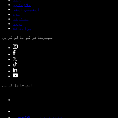
ملازمتیں
ایفیلی ایٹس
مدد
اسٹیٹس
پریس
برانڈ کٹ
اسپیچفائی کو فالو کریں
ایپ حاصل کریں
macOS کے لیے ڈاؤن لوڈ کریں