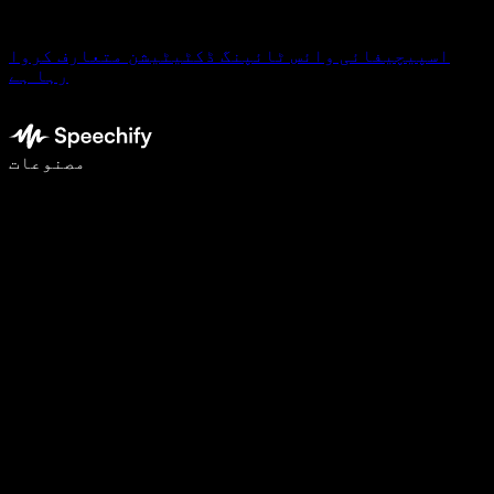
اسپیچیفائی وائس ٹائپنگ ڈکٹیٹیشن متعارف کروا
رہا ہے
وائس ٹائپنگ کے ساتھ 5 گنا تیزی سے لکھیں
مصنوعات
مزید جانیں