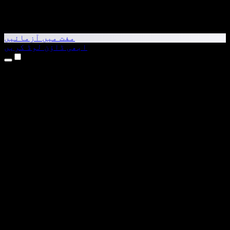
مفت میں آزمائیں
ابھی ڈاؤن لوڈ کریں
مصنوعات
متن کو آواز میں بدلیں
iPhone اور iPad ایپس
Android ایپ
Chrome ایکسٹینشن
Edge ایکسٹینشن
ویب ایپ
Mac ایپ