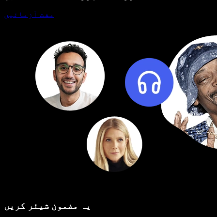
مفت آزمائیں
یہ مضمون شیئر کریں