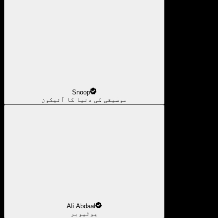
Snoop
موسیقی کی دنیا کا آئیکون
Ali Abdaal
یوٹیوبر