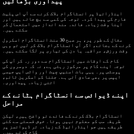
پیداوری بڑھائیں
اینڈرائیڈ پر انسٹاگرام بلاک کرنے سے آپ اس پلیٹ
فارم کی پیدا کردہ توجہ کی کمی سے بچ جاتے ہیں اور
اپنا وقت زیادہ فائدہ مند انداز میں استعمال کر
سکتے ہیں۔
مثال کے طور پر، ہر صبح 30 منٹ انسٹاگرام اسکرول
کرنے کے بجائے، اگر آپ انسٹاگرام بلاک کر لیں تو وہی
وقت ورزش، مراقبہ یا دن کی تیاری پر لگا سکتے ہیں۔
کام کے اوقات میں انسٹاگرام سے دور رہ کر آپ کی
توجہ اپنے کام پر مرکوز رہتی ہے، نہ کہ دوسروں کی
پوسٹس پر۔ یہی بات اسنیپ چیٹ اور واٹس ایپ جیسی
ایپس پر بھی صادق آتی ہے۔ جتنا کم اسکرین ٹائم،
اتنی زیادہ پیداوری۔
اپنے ڈیوائس سے انسٹاگرام ہٹانے کے
مراحل
انسٹاگرام بلاک کرنے کے فائدے تو واضح ہیں، لیکن
طریقہ سب کو معلوم نہیں ہوتا۔ خوش قسمتی سے کئی
طریقے ہیں جو اینڈرائیڈ کے زیادہ تر ڈیوائسز پر
کام کرتے ہیں۔