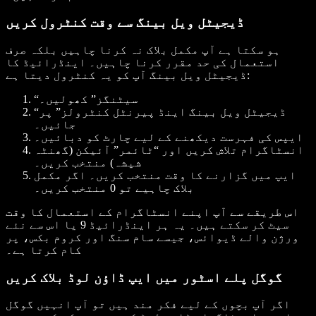
ڈیجیٹل ویل بینگ سے وقت کنٹرول کریں
ہو سکتا ہے آپ مکمل بلاک نہ کرنا چاہیں بلکہ صرف
استعمال کی حد مقرر کرنا چاہیں۔ اینڈرائیڈ کا
ڈیجیٹل ویل بینگ آپ کو یہ کنٹرول دیتا ہے:
“سیٹنگز” کھولیں۔
“ڈیجیٹل ویل بینگ اینڈ پیرنٹل کنٹرولز” پر
جائیں۔
ایپس کی فہرست دیکھنے کے لیے چارٹ کو دبائیں۔
انسٹاگرام تلاش کریں اور “ٹائمر” آئیکن (گھنٹہ
شیشہ) منتخب کریں۔
ایپ میں گزارنے کا وقت منتخب کریں۔ اگر مکمل
بلاک چاہیے تو 0 منتخب کریں۔
اس طریقے سے آپ اپنے انسٹاگرام کے استعمال کا وقت
سیٹ کر سکتے ہیں۔ یہ ہر اینڈرائیڈ 9 یا اس سے نئے
ورژن والے ڈیوائس، جیسے سام سنگ اور کروم بکس، پر
کام کرتا ہے۔
گوگل پلے اسٹور میں ایپ ڈاؤن لوڈ بلاک کریں
اگر آپ بچوں کے لیے فکر مند ہیں تو آپ انہیں گوگل