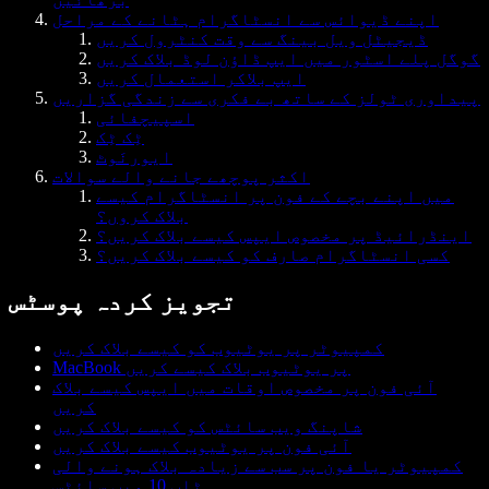
اپنے ڈیوائس سے انسٹاگرام ہٹانے کے مراحل
ڈیجیٹل ویل بینگ سے وقت کنٹرول کریں
گوگل پلے اسٹور میں ایپ ڈاؤن لوڈ بلاک کریں
ایپ بلاکر استعمال کریں
پیداوری ٹولز کے ساتھ بے فکری سے زندگی گزاریں
اسپیچفائی
ٹِک ٹِک
ایورنَوٹ
اکثر پوچھے جانے والے سوالات
میں اپنے بچے کے فون پر انسٹاگرام کیسے
بلاک کروں؟
اینڈرائیڈ پر مخصوص ایپس کیسے بلاک کریں؟
کسی انسٹاگرام صارف کو کیسے بلاک کریں؟
تجویز کردہ پوسٹس
کمپیوٹر پر یوٹیوب کو کیسے بلاک کریں
MacBook پر یوٹیوب بلاک کیسے کریں
آئی فون پر مخصوص اوقات میں ایپس کیسے بلاک
کریں
شاپنگ ویب سائٹس کو کیسے بلاک کریں
آئی فون پر یوٹیوب کیسے بلاک کریں
کمپیوٹر یا فون پر سب سے زیادہ بلاک ہونے والی
ٹاپ 10 ویب سائٹس