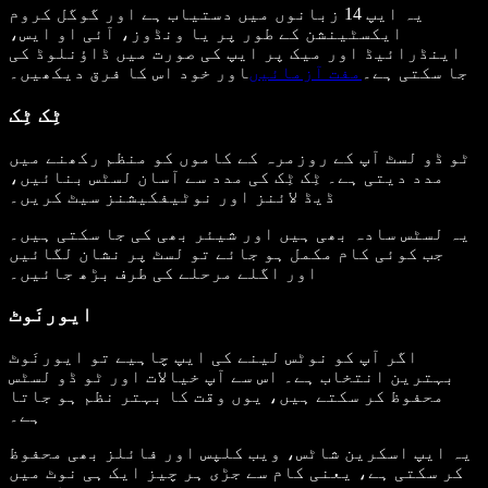
یہ ایپ 14 زبانوں میں دستیاب ہے اور گوگل کروم
ایکسٹینشن کے طور پر یا ونڈوز، آئی او ایس،
اینڈرائیڈ اور میک پر ایپ کی صورت میں ڈاؤنلوڈ کی
جا سکتی ہے۔
مفت آزمائیں
اور خود اس کا فرق دیکھیں۔
ٹِک ٹِک
ٹو ڈو لسٹ آپ کے روزمرہ کے کاموں کو منظم رکھنے میں
مدد دیتی ہے۔ ٹِک ٹِک کی مدد سے آسان لسٹس بنائیں،
ڈیڈ لائنز اور نوٹیفکیشنز سیٹ کریں۔
یہ لسٹس سادہ بھی ہیں اور شیئر بھی کی جا سکتی ہیں۔
جب کوئی کام مکمل ہو جائے تو لسٹ پر نشان لگائیں
اور اگلے مرحلے کی طرف بڑھ جائیں۔
ایورنَوٹ
اگر آپ کو نوٹس لینے کی ایپ چاہیے تو ایورنَوٹ
بہترین انتخاب ہے۔ اس سے آپ خیالات اور ٹو ڈو لسٹس
محفوظ کر سکتے ہیں، یوں وقت کا بہتر نظم ہو جاتا
ہے۔
یہ ایپ اسکرین شاٹس، ویب کلپس اور فائلز بھی محفوظ
کر سکتی ہے، یعنی کام سے جڑی ہر چیز ایک ہی نوٹ میں