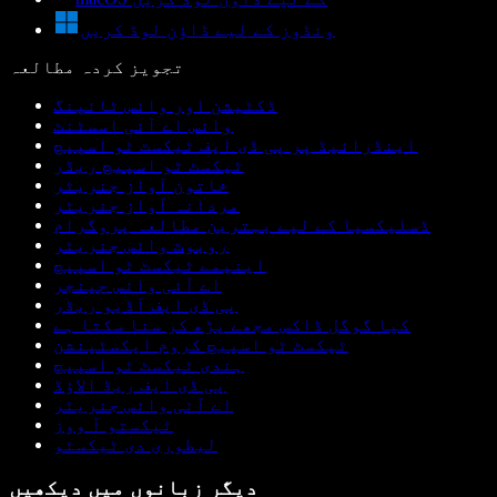
ونڈوز کے لیے ڈاؤن لوڈ کریں
تجویز کردہ مطالعہ
ڈکٹیشن اور وائس ٹائپنگ
وائس اے آئی اسسٹنٹ
اینڈرائیڈ پر پی ڈی ایف ٹیکسٹ ٹو اسپیچ
ٹیکسٹ ٹو اسپیچ ریڈر
خاتون آواز جنریٹر
مردانہ آواز جنریٹر
ڈسلیکسیا کے لیے بہترین مطالعہ پروگرام
روبوٹ وائس جنریٹر
اینیمے ٹیکسٹ ٹو اسپیچ
اے آئی وائس چینجر
پی ڈی ایف آڈیو ریڈر
کیا گوگل ڈاکس مجھے پڑھ کر سنا سکتا ہے
ٹیکسٹ ٹو اسپیچ کروم ایکسٹینشن
ہندی ٹیکسٹ ٹو اسپیچ
پی ڈی ایف ریڈ الاؤڈ
اے آئی وائس جنریٹر
ٹیکستو آ ووز
لیطوری دی ٹیکسٹو
دیگر زبانوں میں دیکھیں