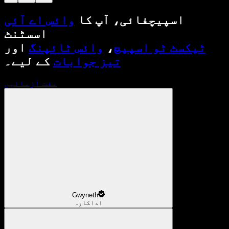
اسپیچفائی، آپ کا
وائس اے آئی
اسسٹنٹ
ٹیکسٹ ٹو اسپیچ
،
وائس ٹائپنگ
اور
تیز جوابات
کے لیے۔
مفت آزمائیں
Gwyneth
اداکارہ