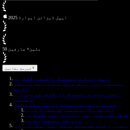
2025 ایپل ڈیزائن ایوارڈ
50 ملین+ صارفین
فہرستِ مضامین
اینڈرائیڈ پر انسٹاگرام کیسے بلاک کریں
انسٹاگرام اور دیگر سوشل میڈیا ایپس کے منفی
اثرات
اینڈرائیڈ پر انسٹاگرام بلاک کر کے پیداوری
بڑھائیں
اپنے ڈیوائس سے انسٹاگرام ہٹانے کے مراحل
ڈیجیٹل ویل بینگ سے وقت کنٹرول کریں
گوگل پلے اسٹور میں ایپ ڈاؤن لوڈ بلاک کریں
ایپ بلاکر استعمال کریں
پیداوری ٹولز کے ساتھ بے فکری سے زندگی گزاریں