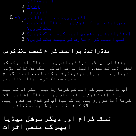
اسپیچفائی
ٹِک ٹِک
ایورنَوٹ
اکثر پوچھے جانے والے سوالات
میں اپنے بچے کے فون پر انسٹاگرام کیسے
بلاک کروں؟
اینڈرائیڈ پر مخصوص ایپس کیسے بلاک کریں؟
کسی انسٹاگرام صارف کو کیسے بلاک کریں؟
اینڈرائیڈ پر انسٹاگرام کیسے بلاک کریں
جتنا آپ اینڈرائیڈ ڈیوائس پر انسٹاگرام دیکھ کر
لطف اٹھاتے ہیں، اتنا ہی یہ آپ کا اسکرین ٹائم بڑھا
دیتا ہے۔ بار بار نوٹیفکیشنز کے ساتھ، انسٹاگرام
شدید حد تک توجہ بٹا سکتا ہے۔
آپ جانتے ہیں کہ اسے کم کرنا چاہیے، مگر اس کے لیے
اینڈرائیڈ فون یا لیپ ٹاپ پر انسٹاگرام ایپ بلاک
کرنا آنا ضروری ہے۔ یہ گائیڈ آپ کو قدم بہ قدم ایپس
بلاک کرنے کے آسان طریقے سکھاتی ہے۔
انسٹاگرام اور دیگر سوشل میڈیا
ایپس کے منفی اثرات