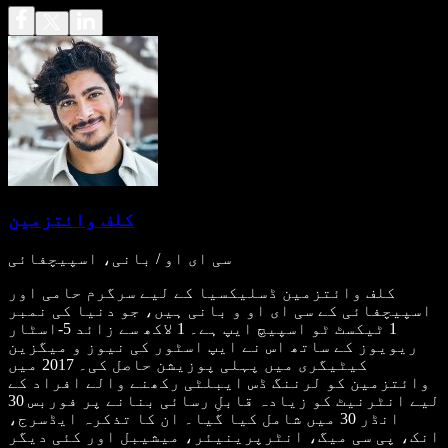
کلف وائتزمین
سی ای او / بانی، اسپیچفائی
کلف وائتزمین ڈسلیکسیا کے لیے سرگرم حامی اور
اسپیچفائی کے سی ای او و بانی ہیں، جو دنیا کی نمبر
1 ٹیکسٹ ٹو اسپیچ ایپ ہے۔ 1 لاکھ سے زائد 5-اسٹار
ریویوز کے ساتھ اس نے ایپ اسٹور کی نیوز و میگزین
کیٹیگری میں پہلی پوزیشن حاصل کی۔ 2017 میں
وائتزمین کو لرننگ ڈس ایبلٹی رکھنے والے افراد کے
لیے انٹرنیٹ کو زیادہ قابلِ رسائی بنانے پر فوربس 30
انڈر 30 میں شامل کیا گیا۔ ان کا تذکرہ ایڈسرج،
انک، پی سی میگ، انٹرپرینیئر، میشیبل اور کئی دیگر