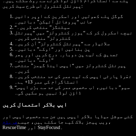
پلے سے انسٹاگرام ڈاؤن لوڈ کرنے سے روک سکتے ہیں۔
پیرنٹل کنٹرول اس طرح سیٹ کریں:
گوگل پلے کھولیں اور اسکرین کے اوپر دائیں
جانب “پروفائل آئیکن” دبائیں۔
“سیٹنگز” منتخب کریں۔
نیچے اسکرول کر کے “یوزر کنٹرولز” میں “پیرنٹل
کنٹرولز” منتخب کریں۔
سلائیڈر سے “پیرنٹل کنٹرولز” آن کریں۔
پن بنائیں اور “اوکے” دبائیں۔
تصدیق کے لیے پن دوبارہ درج کریں اور پھر
“اوکے” دبائیں۔
پیرنٹل کنٹرولز میں “ایپس اینڈ گیمز” منتخب
کریں۔
تھَرڈ پارٹی ایپس کے لیے عمر کی حد منتخب کریں۔
انسٹاگرام کی عمر 13+ ہے۔
“سیو” دبائیں، اب مخصوص عمر کی حد سے بڑی ایپس
ڈاؤن لوڈ نہیں ہو سکیں گی۔
ایپ بلاکر استعمال کریں
کئی سوشل میڈیا بلاکر ایپس ہیں جن سے مخصوص ایپس اور
،
ویب پیجز بلاک کیے جا سکتے ہیں، جیسے
فریڈم
RescueTime اور StayFocusd۔