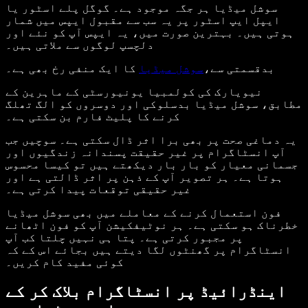
سوشل میڈیا ہر جگہ موجود ہے۔ گوگل پلے اسٹور یا
ایپل ایپ اسٹور پر یہ سب سے مقبول ایپس میں شمار
ہوتی ہیں۔ بہترین صورت میں، یہ ایپس آپ کو نئے اور
دلچسپ لوگوں سے ملاتی ہیں۔
بدقسمتی سے،
سوشل میڈیا
کا ایک منفی رخ بھی ہے۔
نیویارک کی کولمبیا یونیورسٹی کے ماہرین کے
مطابق، سوشل میڈیا بدسلوکی اور دوسروں کو الگ تھلگ
کرنے کا پلیٹ فارم بن سکتی ہے۔
یہ دماغی صحت پر بھی برا اثر ڈال سکتی ہے۔ سوچیں جب
آپ انسٹاگرام پر غیر حقیقت پسندانہ زندگیوں اور
جسمانی معیار کو بار بار دیکھتے ہیں تو کیسا محسوس
ہوتا ہے۔ ہر تصویر آپ کے ذہن پر اثر ڈالتی ہے اور
غیر حقیقی توقعات پیدا کرتی ہے۔
فون استعمال کرنے کے معاملے میں بھی سوشل میڈیا
خطرناک ہو سکتی ہے۔ ہر نوٹیفکیشن آپ کو فون اٹھانے
پر مجبور کرتی ہے۔ پتا ہی نہیں چلتا کب آپ
انسٹاگرام پر گھنٹوں لگا دیتے ہیں بجائے اس کے کہ
کوئی مفید کام کریں۔
اینڈرائیڈ پر انسٹاگرام بلاک کر کے