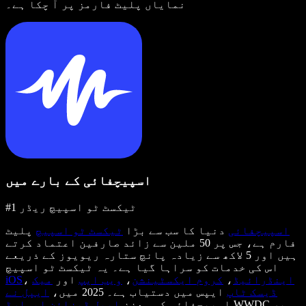
نمایاں پلیٹ فارمز پر آ چکا ہے۔
اسپیچفائی کے بارے میں
#1 ٹیکسٹ ٹو اسپیچ ریڈر
اسپیچفائی
دنیا کا سب سے بڑا
ٹیکسٹ ٹو اسپیچ
پلیٹ
فارم ہے، جس پر 50 ملین سے زائد صارفین اعتماد کرتے
ہیں اور 5 لاکھ سے زیادہ پانچ ستارہ ریویوز کے ذریعے
اس کی خدمات کو سراہا گیا ہے۔ یہ ٹیکسٹ ٹو اسپیچ
اینڈرائیڈ
،
کروم ایکسٹینشن
،
ویب ایپ
اور
میک
،
iOS
ڈیسک ٹاپ
ایپس میں دستیاب ہے۔ 2025 میں،
ایپل نے
WWDC پر
اسپیچفائی کو معزز
ایپل ڈیزائن ایوارڈ