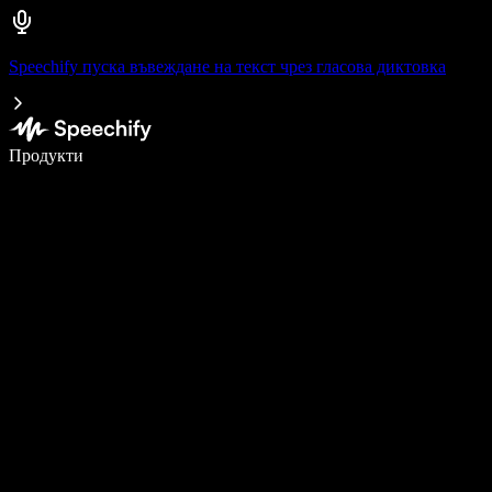
Speechify пуска въвеждане на текст чрез гласова диктовка
Пишете 5× по-бързо с гласово въвеждане
Продукти
Научете повече