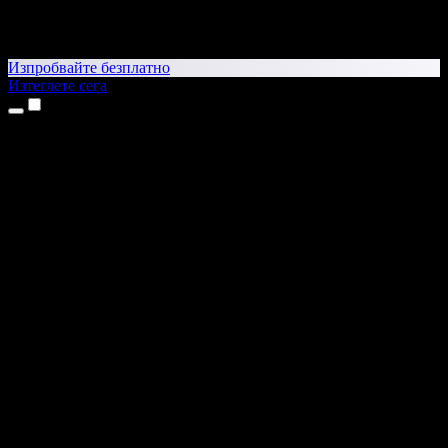
Изпробвайте безплатно
Изтеглете сега
Продукти
Текст в реч
Приложения за iPhone и iPad
Приложение за Android
Разширение за Chrome
Разширение за Edge
Уеб приложение
Приложение за Mac
Приложение за Windows