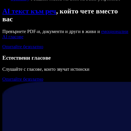
AI текст към реч
, който чете вместо
вас
Превърнете PDF-и, документи и други в живи и
емоционални
AI гласове
Опитайте безплатно
Естествени гласове
Слушайте с гласове, които звучат истински
Опитайте безплатно