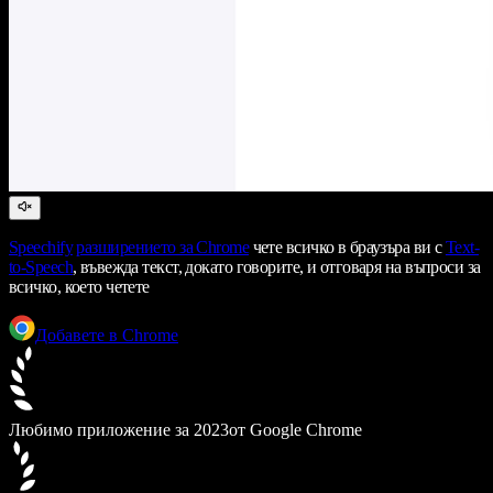
Speechify
разширението за Chrome
чете всичко в браузъра ви с
Text-
to-Speech
, въвежда текст, докато говорите, и отговаря на въпроси за
всичко, което четете
Добавете в Chrome
Любимо приложение за 2023
от Google Chrome