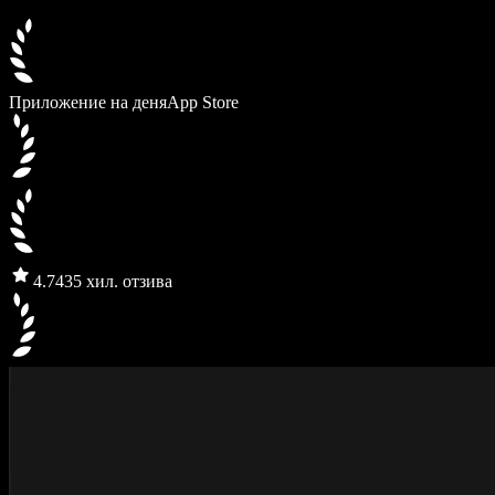
Приложение на деня
App Store
4.7
435 хил. отзива