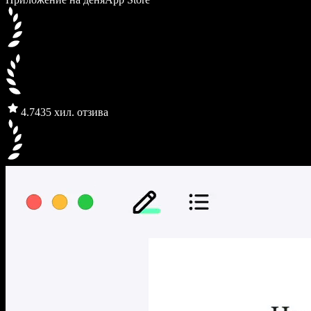
4.7
435 хил. отзива