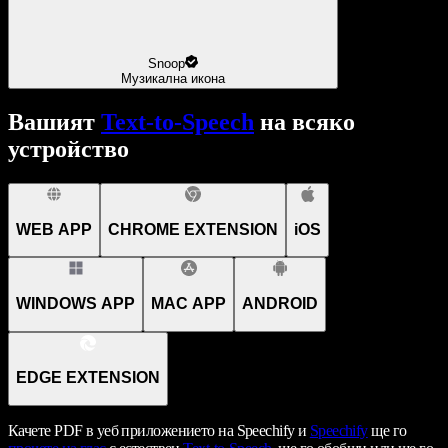
Snoop
Музикална икона
Вашият
Text-to-Speech
на всяко
устройство
WEB APP
CHROME EXTENSION
iOS
WINDOWS APP
MAC APP
ANDROID
EDGE EXTENSION
Качете PDF в уеб приложението на Speechify и
Speechify
ще го