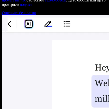
прочете на глас
с естествен
Text-to-Speech
, ще го обобщи или ще го
превърне в
подкаст
Опитайте безплатно