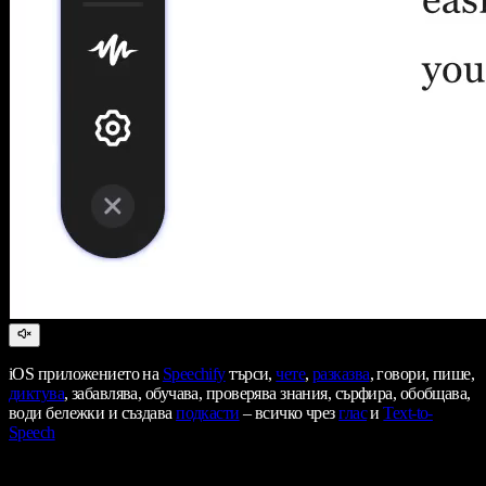
iOS приложението на
Speechify
търси,
чете
,
разказва
, говори, пише,
диктува
, забавлява, обучава, проверява знания, сърфира, обобщава,
води бележки и създава
подкасти
– всичко чрез
глас
и
Text-to-
Speech