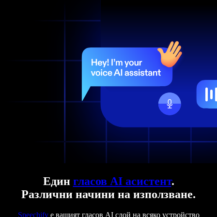
Един
гласов AI асистент
.
Различни начини на използване.
Speechify
е вашият гласов AI слой на всяко устройство