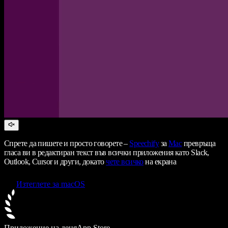
Спрете да пишете и просто говорете –
Speechify
за
Mac
превръща
гласа ви в редактиран текст във всички приложения като Slack,
Outlook, Cursor и други, докато
чете всичко
на екрана
Изтеглете за macOS
Приложение на деня
App Store