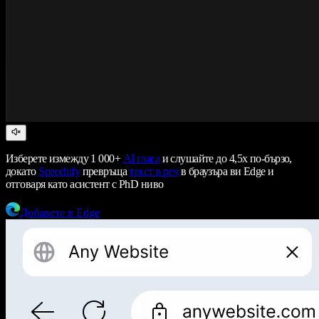
Изберете измежду 1 000+
AI гласа
и слушайте до 4,5x по-бързо,
докато
Speechify
превръща
текст в реч
в браузъра ви Edge и
отговаря като асистент с PhD ниво
Добавете в Edge