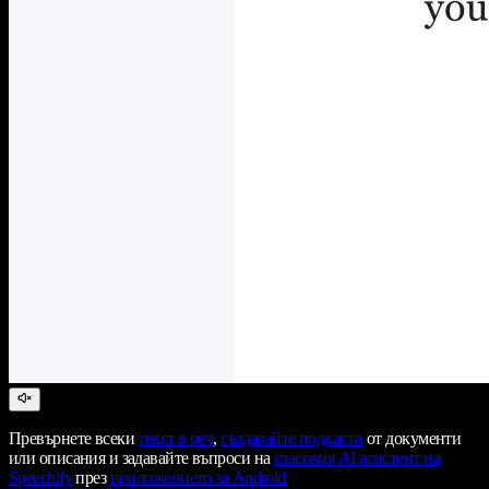
Превърнете всеки
текст в реч
,
създавайте подкасти
от документи
или описания и задавайте въпроси на
гласовия AI асистент на
Speechify
през
приложението за Android