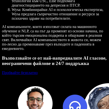
технологии към USC, Ellie подпомага
диагностицирането на депресия и ПТСР.
Wysa
: Комбинирайки AI и психологическа експертиза,
Wysa предлага съпричастно отношение и ресурси за
психично здраве на потребителите.
AI компаньоните, които използват силата на машинното
обучение и NLP, са на път да променят из основи начина, по
който търсим емоционална подкрепа и общуваме в реалния
свят. Включвайки AI компаньонството в живота си, можем
по-лесно да преминаваме през възходите и паденията в
ежедневието.
Възползвайте се от най-напредналите AI гласове,
неограничени файлове и 24/7 поддръжка
Пробвайте безплатно