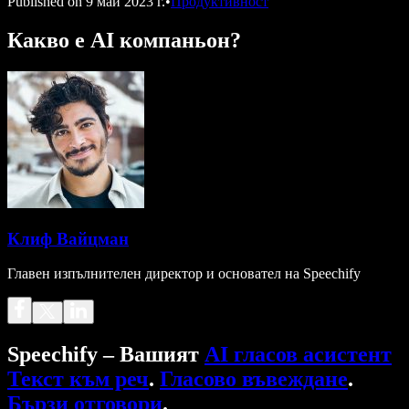
Published on
9 май 2023 г.
•
Продуктивност
Какво е AI компаньон?
Клиф Вайцман
Главен изпълнителен директор и основател на Speechify
Speechify – Вашият
AI гласов асистент
Текст към реч
.
Гласово въвеждане
.
Бързи отговори
.