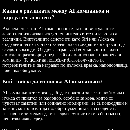
Каква е разликата между AI компаньон и
виртуален асистент?
Въпреки че както AI компаньоните, така и виртуалните
асистенти използват изкуствен интелект, техните роли са
различни. Виртуалните асистенти като Siri или Alexa са
създадени да изпълняват задачи, да отговарят на въпроси и да
следват команди. От друга страна, AI компаньоните водят
смислени разговори, предлагайки емоционална подкрепа и
компания. Те целят да подобрят благополучието на
потребителите и да изградят по-дълбока връзка, наподобяваща
човешко общуване.
Кой трябва да използва AI компаньон?
AI компаньоните могат да бъдат полезни за всеки, който има
нужда от приятел за разговор, особено за хора, които се
чувстват самотни или социално изолирани. Те са подходящи и
за тези, които искат да подобрят уменията си за водене на
разговор или желаят да изследват емоциите си в безопасна,
ненатоварваща среда.