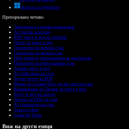
Изтегли за Windows
Препоръчано четиво
Диктовка и гласово въвеждане
AI гласов асистент
PDF текст в реч за Android
Четец за текст в реч
Генератор на женски глас
Генератор на мъжки глас
Най-добрите приложения за дислексия
Генератор на роботизиран глас
Аниме текст в реч
AI чейнджър на глас
Аудио четец за PDF
Може ли Google Docs да ми чете на глас
Разширение за Chrome за текст в реч
Текст в реч на хинди
Четене на PDF на глас
AI генератор на глас
Тексто а Вос
Leitor de Texto
Виж на други езици