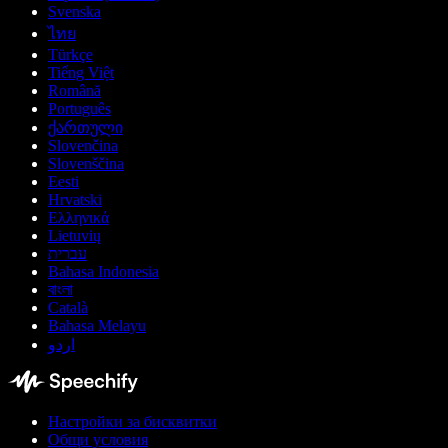
Svenska
ไทย
Türkçe
Tiếng Việt
Română
Português
ქართული
Slovenčina
Slovenščina
Eesti
Hrvatski
Ελληνικά
Lietuvių
עברית
Bahasa Indonesia
বাংলা
Català
Bahasa Melayu
اردو
Настройки за бисквитки
Общи условия