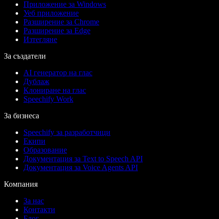
Приложение за Windows
Уеб приложение
Разширение за Chrome
Разширение за Edge
Изтегляне
За създатели
AI генератор на глас
Дублаж
Клониране на глас
Speechify Work
За бизнеса
Speechify за разработчици
Екипи
Образование
Документация за Text to Speech API
Документация за Voice Agents API
Компания
За нас
Контакти
Блог