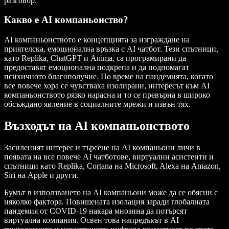
разговор.
Какво е AI компаньонство?
AI компаньонството е концепцията за изграждане на
приятелска, емоционална връзка с AI чатбот. Тези спътници,
като Replika, ChatGPT и Anima, са програмирани да
предоставят емоционална подкрепа и да подпомагат
психичното благополучие. По време на пандемията, когато
все повече хора се чувстваха изолирани, интересът към AI
компаньонството рязко нарасна и то се превърна в широко
обсъждано явление в социалните мрежи и извън тях.
Възходът на AI компаньонството
Засиленият интерес и търсене на AI компаньони личи в
появата на все повече AI чатботове, виртуални асистенти и
спътници като Replika, Cortana на Microsoft, Alexa на Amazon,
Siri на Apple и други.
Бумът в използването на AI компаньони може да се обясни с
няколко фактора. Повишената изолация заради глобалната
пандемия от COVID-19 накара мнозина да потърсят
виртуална компания. Освен това напредъкът в AI