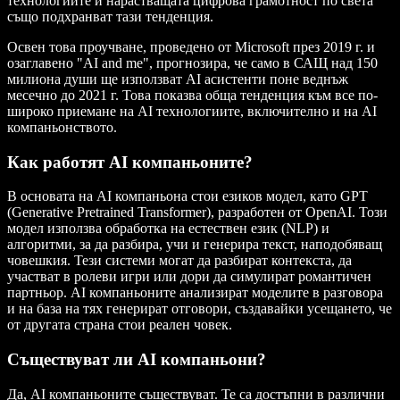
технологиите и нарастващата цифрова грамотност по света
също подхранват тази тенденция.
Освен това проучване, проведено от Microsoft през 2019 г. и
озаглавено "
AI and me
", прогнозира, че само в САЩ над 150
милиона души ще използват AI асистенти поне веднъж
месечно до 2021 г. Това показва обща тенденция към все по-
широко приемане на AI технологиите, включително и на AI
компаньонството.
Как работят AI компаньоните?
В основата на AI компаньона стои езиков модел, като GPT
(Generative Pretrained Transformer), разработен от OpenAI. Този
модел използва обработка на естествен език (NLP) и
алгоритми, за да разбира, учи и генерира текст, наподобяващ
човешкия. Тези системи могат да разбират контекста, да
участват в ролеви игри или дори да симулират романтичен
партньор. AI компаньоните анализират моделите в разговора
и на база на тях генерират отговори, създавайки усещането, че
от другата страна стои реален човек.
Съществуват ли AI компаньони?
Да, AI компаньоните съществуват. Те са достъпни в различни