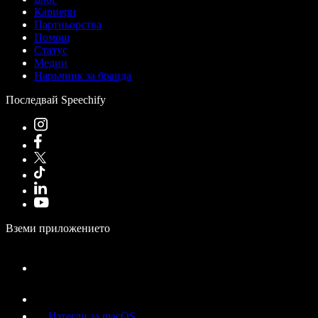
Кариери
Партньорства
Помощ
Статус
Медии
Наръчник за бранда
Последвай Speechify
Вземи приложението
Изтегли за macOS