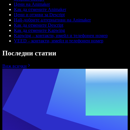
Цени на Animaker
Как да отмените Animaker
Цени и отзиви за Descript
Най-добрите алтернативи на Animaker
Как да отмените Descript
Как да отмените Kapwing
Kapwing – контакти, имейл и телефонен номер
VEED – контакти, имейл и телефонен номер
Последни статии
Виж всички