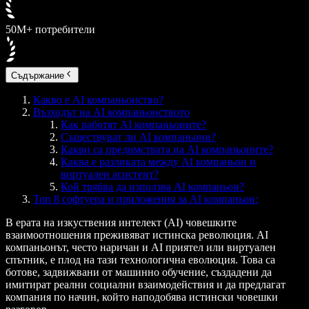
50M+ потребители
Съдържание
Какво е AI компаньонство?
Възходът на AI компаньонството
Как работят AI компаньоните?
Съществуват ли AI компаньони?
Какви са предимствата на AI компаньоните?
Каква е разликата между AI компаньон и
виртуален асистент?
Кой трябва да използва AI компаньон?
Топ 8 софтуера и приложения за AI компаньон:
В ерата на изкуствения интелект (AI) човешките
взаимоотношения преживяват истинска революция. AI
компаньонът, често наричан и AI приятел или виртуален
спътник, е плод на тази технологична еволюция. Това са
ботове, задвижвани от машинно обучение, създадени да
имитират реални социални взаимодействия и да предлагат
компания по начин, който наподобява истински човешки