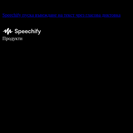
Speechify пуска въвеждане на текст чрез гласова диктовка
Пишете 5× по-бързо с гласово въвеждане
Продукти
Научете повече