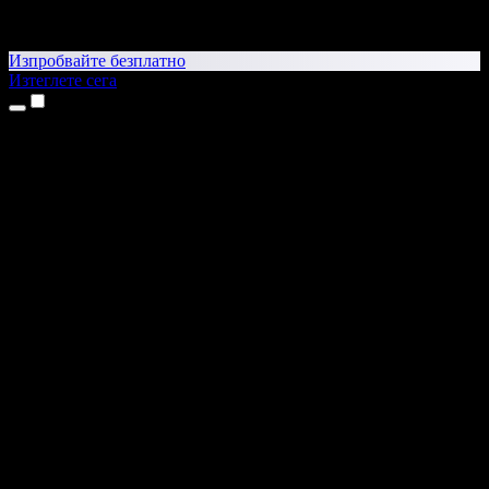
Изпробвайте безплатно
Изтеглете сега
Продукти
Текст в реч
Приложения за iPhone и iPad
Приложение за Android
Разширение за Chrome
Разширение за Edge
Уеб приложение
Приложение за Mac
Приложение за Windows