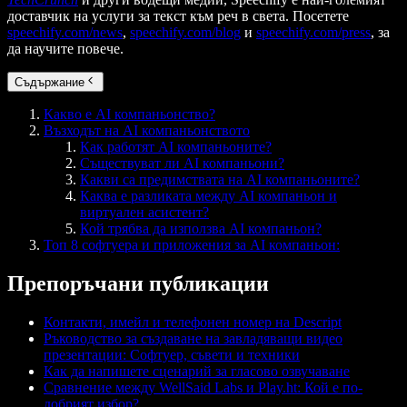
доставчик на услуги за текст към реч в света. Посетете
speechify.com/news
,
speechify.com/blog
и
speechify.com/press
, за
да научите повече.
Съдържание
Какво е AI компаньонство?
Възходът на AI компаньонството
Как работят AI компаньоните?
Съществуват ли AI компаньони?
Какви са предимствата на AI компаньоните?
Каква е разликата между AI компаньон и
виртуален асистент?
Кой трябва да използва AI компаньон?
Топ 8 софтуера и приложения за AI компаньон:
Препоръчани публикации
Контакти, имейл и телефонен номер на Descript
Ръководство за създаване на завладяващи видео
презентации: Софтуер, съвети и техники
Как да напишете сценарий за гласово озвучаване
Сравнение между WellSaid Labs и Play.ht: Кой е по-
добрият избор?