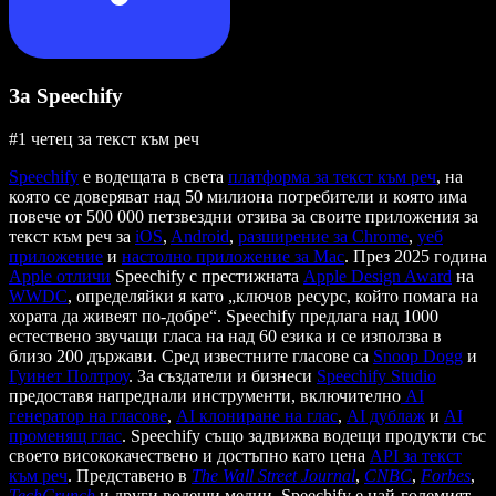
За Speechify
#1 четец за текст към реч
Speechify
е водещата в света
платформа за текст към реч
, на
която се доверяват над 50 милиона потребители и която има
повече от 500 000 петзвездни отзива за своите приложения за
текст към реч за
iOS
,
Android
,
разширение за Chrome
,
уеб
приложение
и
настолно приложение за Mac
. През 2025 година
Apple отличи
Speechify с престижната
Apple Design Award
на
WWDC
, определяйки я като „ключов ресурс, който помага на
хората да живеят по-добре“. Speechify предлага над 1000
естествено звучащи гласа на над 60 езика и се използва в
близо 200 държави. Сред известните гласове са
Snoop Dogg
и
Гуинет Полтроу
. За създатели и бизнеси
Speechify Studio
предоставя напреднали инструменти, включително
AI
генератор на гласове
,
AI клониране на глас
,
AI дублаж
и
AI
променящ глас
. Speechify също задвижва водещи продукти със
своето висококачествено и достъпно като цена
API за текст
към реч
. Представено в
The Wall Street Journal
,
CNBC
,
Forbes
,
TechCrunch
и други водещи медии, Speechify е най-големият