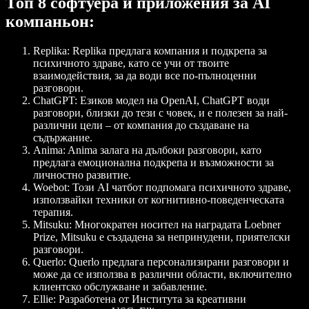
Топ 8 софтуера и приложения за AI
компаньон:
Replika
: Replika предлага компания и подкрепа за
психичното здраве, като се учи от твоите
взаимодействия, за да води все по-пълноценни
разговори.
ChatGPT
: Езиков модел на OpenAI, ChatGPT води
разговори, близки до тези с човек, и е полезен за най-
различни цели – от компания до създаване на
съдържание.
Anima
: Anima залага на дълбоки разговори, като
предлага емоционална подкрепа и възможности за
личностно развитие.
Woebot
: Този AI чатбот подпомага психичното здраве,
използвайки техники от когнитивно-поведенческата
терапия.
Mitsuku
: Многократен носител на наградата Loebner
Prize, Mitsuku е създадена за непринудени, приятелски
разговори.
Querlo
: Querlo предлага персонализирани разговори и
може да се използва в различни области, включително
клиентско обслужване и забавление.
Ellie
: Разработена от Института за креативни