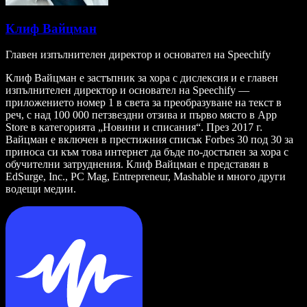
Клиф Вайцман
Главен изпълнителен директор и основател на Speechify
Клиф Вайцман е застъпник за хора с дислексия и е главен
изпълнителен директор и основател на Speechify —
приложението номер 1 в света за преобразуване на текст в
реч, с над 100 000 петзвездни отзива и първо място в App
Store в категорията „Новини и списания“. През 2017 г.
Вайцман е включен в престижния списък Forbes 30 под 30 за
приноса си към това интернет да бъде по-достъпен за хора с
обучителни затруднения. Клиф Вайцман е представян в
EdSurge, Inc., PC Mag, Entrepreneur, Mashable и много други
водещи медии.