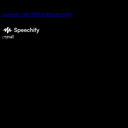
Speechify ভয়েস টাইপিং ডিকটেশন চালু করেছে
ভয়েস টাইপিং দিয়ে ৫ গুণ দ্রুত লিখুন
প্রোডাক্ট
আরও জানুন