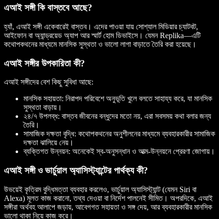
এআই সঙ্গী কি বাস্তবে আছে?
হ্যাঁ, এআই সঙ্গী একেবারেই বাস্তব। এদের পাওয়া যায় সোশ্যাল মিডিয়ার চ্যাটবট,
আইফোন বা অ্যান্ড্রয়েড অ্যাপ আর স্মার্ট হোম ডিভাইসে। যেমন Replika—এটি
কথোপকথনের মাধ্যমে মানসিক সুস্থতা ও ভালো লাগা বাড়াতে তৈরি করা হয়েছে।
এআই সঙ্গীর উপকারিতা কী?
এআই সঙ্গীদের বেশ কিছু সুবিধা আছে:
মানসিক সহায়তা
: নিরাপদ পরিবেশে অনুভূতি খুলে বলতে সাহায্য করে, যা মানসিক
সুস্থতা বাড়ায়।
২৪/৭ উপলব্ধ
: বাস্তব জীবনের বন্ধুদের মতো নয়, এরা সবসময় কথা বলার জন্য
তৈরি।
সামাজিক দক্ষতা বৃদ্ধি
: কথোপকথনের অনুশীলনের মাধ্যমে ব্যবহারকারীর সামাজিক
দক্ষতা ঝালিয়ে নেয়।
ব্যক্তিগত উন্নয়ন
: অনেকেই স্ব-অনুসন্ধান ও আত্ম-উন্নয়নে প্রেরণা জোগায়।
এআই সঙ্গী ও ভার্চুয়াল অ্যাসিস্ট্যান্টের পার্থক্য কী?
উভয়েই কৃত্রিম বুদ্ধিমত্তা ব্যবহার করলেও, ভার্চুয়াল অ্যাসিস্ট্যান্ট (যেমন Siri বা
Alexa) মূলত কাজ করানো, তথ্য দেওয়া বা নির্দেশ পালনেই সীমিত। অপরদিকে, এআই
সঙ্গীরা অর্থবহ আলাপে জড়ায়, আবেগগত সহায়তা ও সঙ্গ দেয়, আর ব্যবহারকারীর মানসিক
ভালো থাকা নিয়ে কাজ করে।