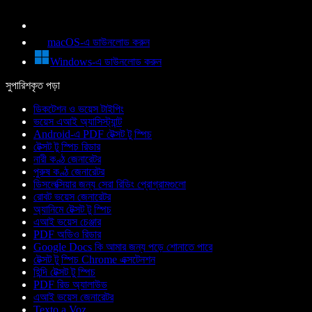
macOS-এ ডাউনলোড করুন
Windows-এ ডাউনলোড করুন
সুপারিশকৃত পড়া
ডিকটেশন ও ভয়েস টাইপিং
ভয়েস এআই অ্যাসিস্ট্যান্ট
Android-এ PDF টেক্সট টু স্পিচ
টেক্সট টু স্পিচ রিডার
নারী কণ্ঠ জেনারেটর
পুরুষ কণ্ঠ জেনারেটর
ডিসলেক্সিয়ার জন্য সেরা রিডিং প্রোগ্রামগুলো
রোবট ভয়েস জেনারেটর
অ্যানিমে টেক্সট টু স্পিচ
এআই ভয়েস চেঞ্জার
PDF অডিও রিডার
Google Docs কি আমার জন্য পড়ে শোনাতে পারে
টেক্সট টু স্পিচ Chrome এক্সটেনশন
হিন্দি টেক্সট টু স্পিচ
PDF রিড অ্যালাউড
এআই ভয়েস জেনারেটর
Texto a Voz