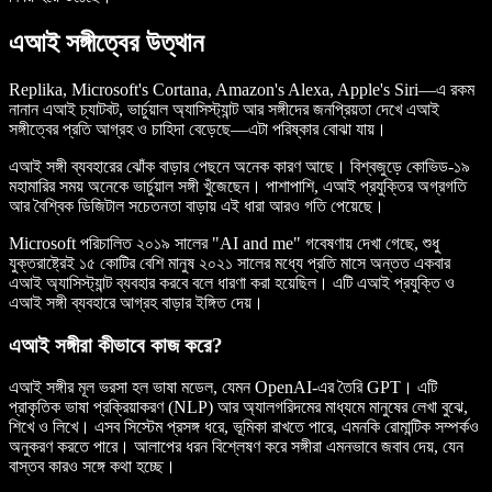
এআই সঙ্গীত্বের উত্থান
Replika, Microsoft's Cortana, Amazon's Alexa, Apple's Siri—এ রকম
নানান এআই চ্যাটবট, ভার্চুয়াল অ্যাসিস্ট্যান্ট আর সঙ্গীদের জনপ্রিয়তা দেখে এআই
সঙ্গীত্বের প্রতি আগ্রহ ও চাহিদা বেড়েছে—এটা পরিষ্কার বোঝা যায়।
এআই সঙ্গী ব্যবহারের ঝোঁক বাড়ার পেছনে অনেক কারণ আছে। বিশ্বজুড়ে কোভিড-১৯
মহামারির সময় অনেকে ভার্চুয়াল সঙ্গী খুঁজেছেন। পাশাপাশি, এআই প্রযুক্তির অগ্রগতি
আর বৈশ্বিক ডিজিটাল সচেতনতা বাড়ায় এই ধারা আরও গতি পেয়েছে।
Microsoft পরিচালিত ২০১৯ সালের "
AI and me
" গবেষণায় দেখা গেছে, শুধু
যুক্তরাষ্ট্রেই ১৫ কোটির বেশি মানুষ ২০২১ সালের মধ্যে প্রতি মাসে অন্তত একবার
এআই অ্যাসিস্ট্যান্ট ব্যবহার করবে বলে ধারণা করা হয়েছিল। এটি এআই প্রযুক্তি ও
এআই সঙ্গী ব্যবহারে আগ্রহ বাড়ার ইঙ্গিত দেয়।
এআই সঙ্গীরা কীভাবে কাজ করে?
এআই সঙ্গীর মূল ভরসা হল ভাষা মডেল, যেমন OpenAI-এর তৈরি GPT। এটি
প্রাকৃতিক ভাষা প্রক্রিয়াকরণ (NLP) আর অ্যালগরিদমের মাধ্যমে মানুষের লেখা বুঝে,
শিখে ও লিখে। এসব সিস্টেম প্রসঙ্গ ধরে, ভূমিকা রাখতে পারে, এমনকি রোমান্টিক সম্পর্কও
অনুকরণ করতে পারে। আলাপের ধরন বিশ্লেষণ করে সঙ্গীরা এমনভাবে জবাব দেয়, যেন
বাস্তব কারও সঙ্গে কথা হচ্ছে।