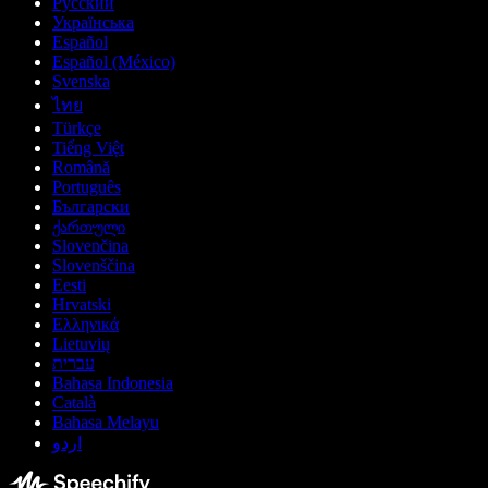
Русский
Українська
Español
Español (México)
Svenska
ไทย
Türkçe
Tiếng Việt
Română
Português
Български
ქართული
Slovenčina
Slovenščina
Eesti
Hrvatski
Ελληνικά
Lietuvių
עברית
Bahasa Indonesia
Català
Bahasa Melayu
اردو