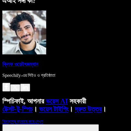
এআই সঙ্গী কী?
ক্লিফ ওয়েইৎজম্যান
Speechify-এর সিইও ও প্রতিষ্ঠাতা
স্পিচিফাই, আপনার
ভয়েস AI
সহকারী
টেক্সট-টু-স্পিচ
।
ভয়েস টাইপিং
।
দ্রুত উত্তর
।
বিনামূল্যে ব্যবহার করে দেখুন