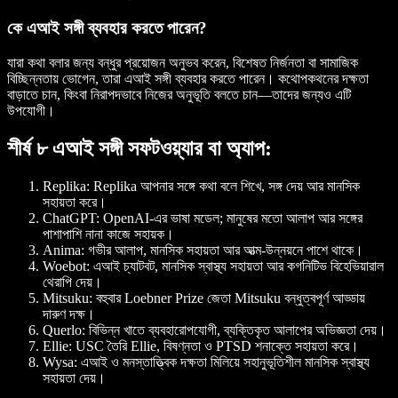
কে এআই সঙ্গী ব্যবহার করতে পারেন?
যারা কথা বলার জন্য বন্ধুর প্রয়োজন অনুভব করেন, বিশেষত নির্জনতা বা সামাজিক
বিচ্ছিন্নতায় ভোগেন, তারা এআই সঙ্গী ব্যবহার করতে পারেন। কথোপকথনের দক্ষতা
বাড়াতে চান, কিংবা নিরাপদভাবে নিজের অনুভূতি বলতে চান—তাদের জন্যও এটি
উপযোগী।
শীর্ষ ৮ এআই সঙ্গী সফটওয়্যার বা অ্যাপ:
Replika
: Replika আপনার সঙ্গে কথা বলে শিখে, সঙ্গ দেয় আর মানসিক
সহায়তা করে।
ChatGPT
: OpenAI-এর ভাষা মডেল; মানুষের মতো আলাপ আর সঙ্গের
পাশাপাশি নানা কাজে সহায়ক।
Anima
: গভীর আলাপ, মানসিক সহায়তা আর আত্ম-উন্নয়নে পাশে থাকে।
Woebot
: এআই চ্যাটবট, মানসিক স্বাস্থ্য সহায়তা আর কগনিটিভ বিহেভিয়ারাল
থেরাপি দেয়।
Mitsuku
: বহুবার Loebner Prize জেতা Mitsuku বন্ধুত্বপূর্ণ আড্ডায়
দারুণ দক্ষ।
Querlo
: বিভিন্ন খাতে ব্যবহারোপযোগী, ব্যক্তিকৃত আলাপের অভিজ্ঞতা দেয়।
Ellie
: USC তৈরি Ellie, বিষণ্নতা ও PTSD শনাক্তে সহায়তা করে।
Wysa
: এআই ও মনস্তাত্ত্বিক দক্ষতা মিলিয়ে সহানুভূতিশীল মানসিক স্বাস্থ্য
সহায়তা দেয়।