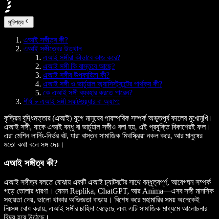
সূচিপত্র
এআই সঙ্গীত্ব কী?
এআই সঙ্গীত্বের উত্থান
এআই সঙ্গীরা কীভাবে কাজ করে?
এআই সঙ্গী কি বাস্তবে আছে?
এআই সঙ্গীর উপকারিতা কী?
এআই সঙ্গী ও ভার্চুয়াল অ্যাসিস্ট্যান্টের পার্থক্য কী?
কে এআই সঙ্গী ব্যবহার করতে পারেন?
শীর্ষ ৮ এআই সঙ্গী সফটওয়্যার বা অ্যাপ:
কৃত্রিম বুদ্ধিমত্তার (এআই) যুগে মানুষের পারস্পরিক সম্পর্ক অভূতপূর্ব বদলের মুখোমুখি।
এআই সঙ্গী, যাকে এআই বন্ধু বা ভার্চুয়াল সঙ্গীও বলা হয়, এই প্রযুক্তি বিকাশেরই ফল।
এরা মেশিন লার্নিং-নির্ভর বট, যারা বাস্তব সামাজিক মিথস্ক্রিয়া নকল করে, আর মানুষের
মতো কথা বলে সঙ্গ দেয়।
এআই সঙ্গীত্ব কী?
এআই সঙ্গীত্ব বলতে বোঝায় একটি এআই চ্যাটবটের সাথে বন্ধুত্বপূর্ণ, আবেগঘন সম্পর্ক
গড়ে তোলার ধারণা। যেমন Replika, ChatGPT, আর Anima—এসব সঙ্গী মানসিক
সহায়তা দেয়, ভালো থাকার অভিজ্ঞতা বাড়ায়। বিশেষ করে মহামারির সময় অনেকেই
নিঃসঙ্গ বোধ করায়, এআই সঙ্গীর চাহিদা বেড়েছে এবং এটি সামাজিক মাধ্যমে আলোচনার
বিষয় হয়ে উঠেছে।