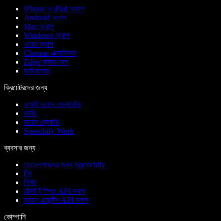
iPhone ও iPad অ্যাপ
Android অ্যাপ
Mac অ্যাপ
Windows অ্যাপ
ওয়েব অ্যাপ
Chrome এক্সটেনশন
Edge অ্যাড-অন
ডাউনলোড
ক্রিয়েটরদের জন্য
এআই ভয়েস জেনারেটর
ডাবিং
ভয়েস ক্লোনিং
Speechify Work
ব্যবসার জন্য
ডেভেলপারদের জন্য Speechify
টিম
শিক্ষা
টেক্সট টু স্পিচ API ডকস
ভয়েস এজেন্টস API ডকস
কোম্পানি