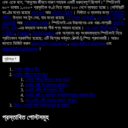
এবং একে বলে, “মানুষের জীবনে দারুণ সহায়ক একটি গুরুত্বপূর্ণ রিসোর্স।” স্পিচিফাই
৬০+ ভাষায় ১,০০০+ প্রাকৃতিক কণ্ঠ নিয়ে প্রায় ২০০ দেশে ব্যবহৃত হচ্ছে। সেলিব্রিটি
কণ্ঠের মধ্যে রয়েছে
স্নুপ ডগ
আর
গুইনেথ পেল্ট্রো
। নির্মাতা ও ব্যবসার জন্য
স্পিচিফাই
স্টুডিও
উন্নত সব টুল দেয়, যার মধ্যে রয়েছে
AI ভয়েস জেনারেটর
,
AI ভয়েস ক্লোনিং
,
AI ডাবিং
আর
AI ভয়েস চেঞ্জার
। স্পিচিফাই-এর উচ্চমানের এবং খরচ-সাশ্রয়ী
টেক্সট-টু-
স্পিচ API
-এর মাধ্যমে অসংখ্য শীর্ষ পণ্য সম্ভব হয়েছে।
দ্য ওয়াল স্ট্রিট জার্নাল
,
CNBC
,
Forbes
,
TechCrunch
এবং অন্যান্য বড় সংবাদমাধ্যমে স্পিচিফাই নিয়ে
প্রতিবেদন প্রকাশিত হয়েছে; এটি বিশ্বের সর্ববৃহৎ টেক্সট-টু-স্পিচ প্রদানকারী। আরও
জানতে ভিজিট করুন
speechify.com/news
,
speechify.com/blog
এবং
speechify.com/press
।
সূচিপত্র
এআই সঙ্গীত্ব কী?
এআই সঙ্গীত্বের উত্থান
এআই সঙ্গীরা কীভাবে কাজ করে?
এআই সঙ্গী কি বাস্তবে আছে?
এআই সঙ্গীর উপকারিতা কী?
এআই সঙ্গী ও ভার্চুয়াল অ্যাসিস্ট্যান্টের পার্থক্য কী?
কে এআই সঙ্গী ব্যবহার করতে পারেন?
শীর্ষ ৮ এআই সঙ্গী সফটওয়্যার বা অ্যাপ:
প্রস্তাবিত পোস্টসমূহ