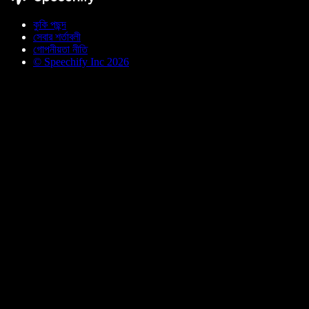
কুকি পছন্দ
সেবার শর্তাবলী
গোপনীয়তা নীতি
© Speechify Inc 2026