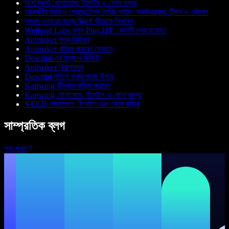
ডিসক্রিপ্ট যোগাযোগ, ইমেইল ও ফোন নম্বর
আকর্ষণীয় ভিডিও প্রেজেন্টেশন তৈরির গাইড: সফটওয়্যার, টিপস ও কৌশল
ভয়েস ওভারের জন্য স্ক্রিপ্ট কীভাবে লিখবেন
Wellsaid Labs বনাম Play.HT: কোনটি সেরা চয়েস?
Animaker মূল্য নির্ধারণ
Animaker বাতিল করবেন যেভাবে
Descript-এর মূল্য ও রিভিউ
Animaker বিকল্পসমূহ
Descript বাতিল করার সহজ উপায়
Kapwing কীভাবে বাতিল করবেন
Kapwing যোগাযোগ, ইমেইল ও ফোন নম্বর
VEED যোগাযোগ, ইমেইল এবং ফোন নম্বর
সাম্প্রতিক ব্লগ
সব দেখুন