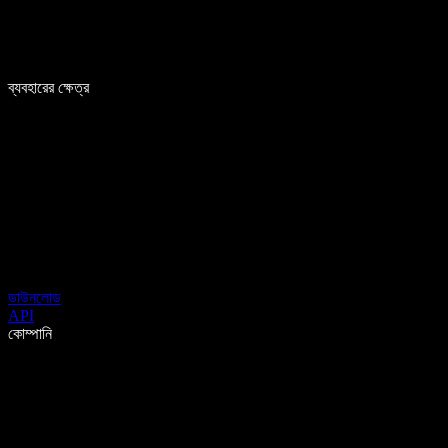
ব্যবহারের ক্ষেত্র
ডাউনলোড
API
কোম্পানি