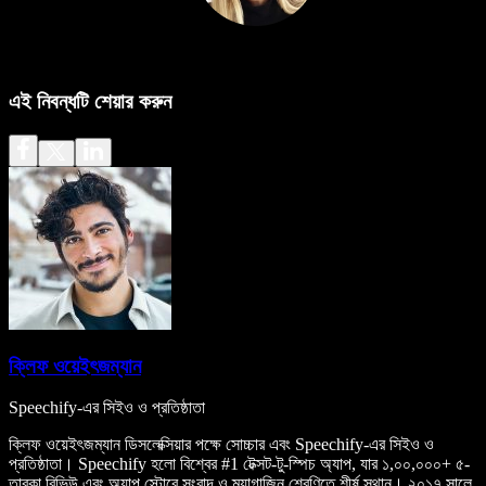
এই নিবন্ধটি শেয়ার করুন
ক্লিফ ওয়েইৎজম্যান
Speechify-এর সিইও ও প্রতিষ্ঠাতা
ক্লিফ ওয়েইৎজম্যান ডিসলেক্সিয়ার পক্ষে সোচ্চার এবং Speechify-এর সিইও ও
প্রতিষ্ঠাতা। Speechify হলো বিশ্বের #1 টেক্সট-টু-স্পিচ অ্যাপ, যার ১,০০,০০০+ ৫-
তারকা রিভিউ এবং অ্যাপ স্টোরে সংবাদ ও ম্যাগাজিন শ্রেণিতে শীর্ষ স্থান। ২০১৭ সালে,