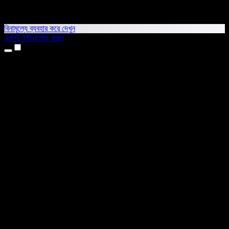
বিনামূল্যে ব্যবহার করে দেখুন
এখনই ডাউনলোড করুন
প্রোডাক্ট
টেক্সট টু স্পিচ
আইফোন ও আইপ্যাড অ্যাপ
অ্যান্ড্রয়েড অ্যাপ
ক্রোম এক্সটেনশন
এজ এক্সটেনশন
ওয়েব অ্যাপ
ম্যাক অ্যাপ
উইন্ডোজ অ্যাপ
এআই ভয়েস জেনারেটর