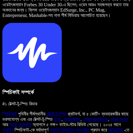
ওয়েইৎজম্যান Forbes 30 Under 30-এ ছিলেন, ওয়েব আরও সহজলভ্য করতে তার
অবদানের জন্য। ক্লিফ ওয়েইৎজম্যান EdSurge, Inc., PC Mag,
Entrepreneur, Mashable-সহ নানা শীর্ষ মিডিয়ায় আলোচিত হয়েছেন।
স্পিচিফাই সম্পর্কে
#১ টেক্সট-টু-স্পিচ রিডার
স্পিচিফাই
পৃথিবীর শীর্ষস্থানীয়
টেক্সট-টু-স্পিচ
প্ল্যাটফর্ম, যা ৫ কোটি+ ব্যবহারকারীর কাছে
ভরসাযোগ্য এবং এর টেক্সট-টু-স্পিচ
iOS
,
অ্যান্ড্রয়েড
,
ক্রোম এক্সটেনশন
,
ওয়েব অ্যাপ
আর
ম্যাক ডেস্কটপ
অ্যাপসে ৫ লক্ষ+ ফাইভ-স্টার রিভিউ পেয়েছে। ২০২৫ সালে
অ্যাপল
স্পিচিফাই-কে মর্যাদাপূর্ণ
অ্যাপল ডিজাইন অ্যাওয়ার্ড
প্রদান করে
WWDC
-তে