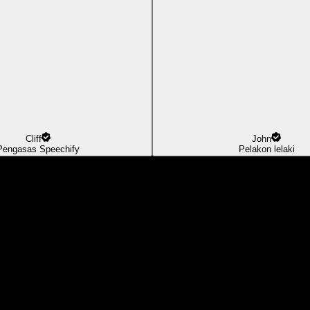
Cliff
John
Pengasas Speechify
Pelakon lelaki