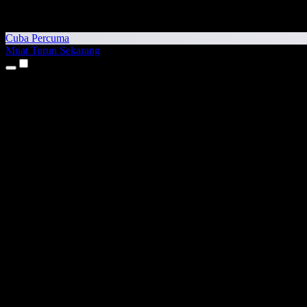
Cuba Percuma
Muat Turun Sekarang
Produk
Teks kepada Pertuturan
Aplikasi iPhone & iPad
Aplikasi Android
Sambungan Chrome
Sambungan Edge
Aplikasi Web
Aplikasi Mac
Aplikasi Windows