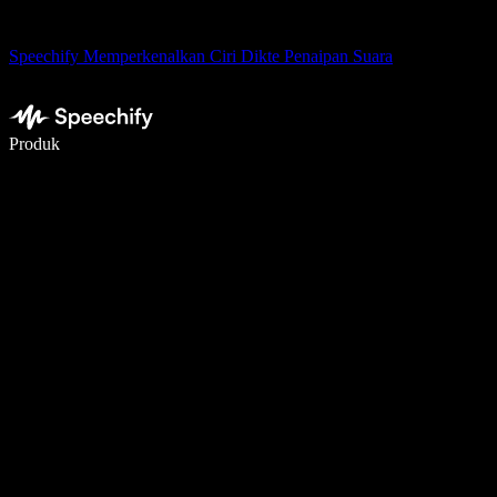
Speechify Memperkenalkan Ciri Dikte Penaipan Suara
Tulis 5× lebih pantas dengan menaip menggunakan suara
Produk
Ketahui Lebih Lanjut