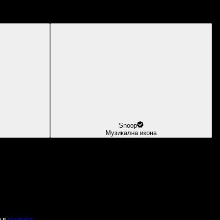
Snoop
Музикална икона
е в
подкаст