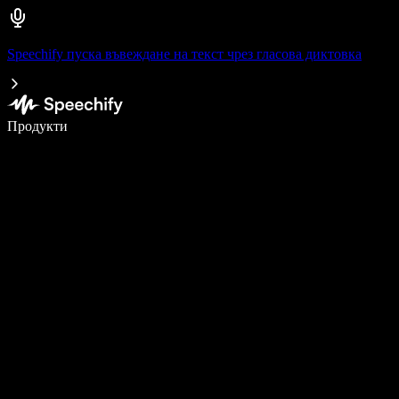
Speechify пуска въвеждане на текст чрез гласова диктовка
Пишете 5× по-бързо с гласово въвеждане
Продукти
Научете повече