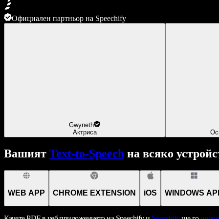
Официален партньор на Speechify
Gwyneth
Актриса
Ос
Вашият
Text-to-Speech
на всяко устройс
WEB APP
CHROME EXTENSION
iOS
WINDOWS AP
Качете PDF в уеб приложението на Speechify и
Speechify
ще го
проче