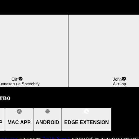
Cliff
John
новател на Speechify
Актьор
тво
P
MAC APP
ANDROID
EDGE EXTENSION
те на глас
с естествен
Text-to-Speech
, ще го обобщи или ще го превърн