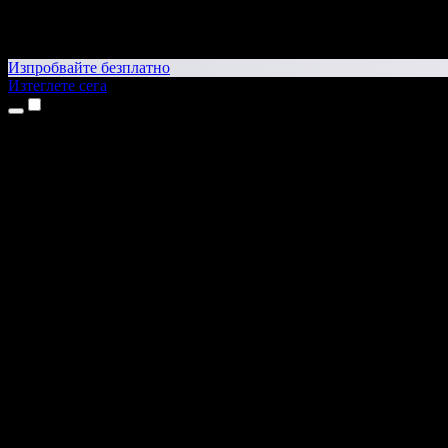
Изпробвайте безплатно
Изтеглете сега
Продукти
Текст в реч
Приложения за iPhone и iPad
Приложение за Android
Разширение за Chrome
Разширение за Edge
Уеб приложение
Приложение за Mac
Приложение за Windows