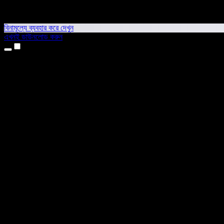
বিনামূল্যে ব্যবহার করে দেখুন
এখনই ডাউনলোড করুন
প্রোডাক্ট
টেক্সট টু স্পিচ
আইফোন ও আইপ্যাড অ্যাপ
অ্যান্ড্রয়েড অ্যাপ
ক্রোম এক্সটেনশন
এজ এক্সটেনশন
ওয়েব অ্যাপ
ম্যাক অ্যাপ
উইন্ডোজ অ্যাপ
এআই ভয়েস জেনারেটর