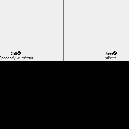
Cliff
John
Speechify-এর প্রতিষ্ঠাতা
অভিনেতা