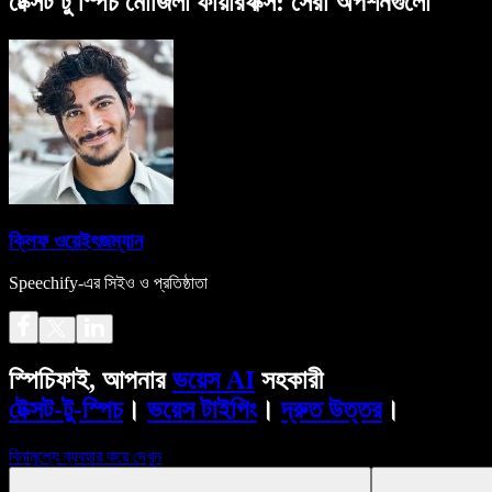
টেক্সট টু স্পিচ মোজিলা ফায়ারফক্স: সেরা অপশনগুলো
ক্লিফ ওয়েইৎজম্যান
Speechify-এর সিইও ও প্রতিষ্ঠাতা
স্পিচিফাই, আপনার
ভয়েস AI
সহকারী
টেক্সট-টু-স্পিচ
।
ভয়েস টাইপিং
।
দ্রুত উত্তর
।
বিনামূল্যে ব্যবহার করে দেখুন