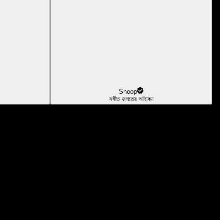
Snoop
সঙ্গীত জগতের আইকন