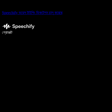
Speechify ভয়েস টাইপিং ডিকটেশন চালু করেছে
ভয়েস টাইপিং দিয়ে ৫ গুণ দ্রুত লিখুন
প্রোডাক্ট
আরও জানুন