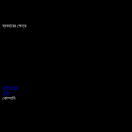
ব্যবহারের ক্ষেত্র
ডাউনলোড
API
কোম্পানি