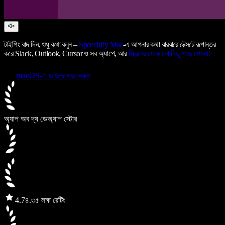
টাইপিং বাদ দিন, শুধু কথা বলুন –
Speechify
Mac
-এ আপনার কথা ঝরঝরে টেক্সটে রূপান্তর
করে Slack, Outlook, Cursor ও সব অ্যাপে, আর
স্ক্রিনের যেকোনো কিছু পড়ে শোনায়
macOS-এ ডাউনলোড করুন
অ্যাপ অব দ্য ডে
অ্যাপ স্টোর
4.7
৪.৩৫ লক্ষ রেটিং