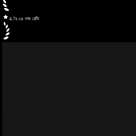
4.7
৪.৩৫ লক্ষ রেটিং