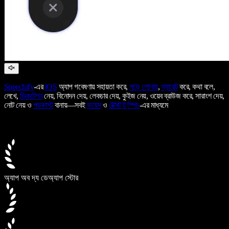
Speechify
-এর
iOS
অ্যাপ গবেষণায় সহায়তা করে,
পড়ে শোনায়
,
ন্যারেট
করে, কথা বলে,
লেখে,
ডিকটেশন
নেয়, বিনোদন দেয়, লেকচার দেয়, কুইজ নেয়, ওয়েব ব্রাউজ করে, সারাংশ দেয়,
নোট নেয় ও
পডকাস্ট
বানায়—সবই
ভয়েস
ও
টেক্সট টু স্পিচ
-এর মাধ্যমে
অ্যাপ অব দ্য ডে
অ্যাপ স্টোর