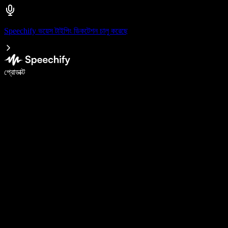
Speechify ভয়েস টাইপিং ডিকটেশন চালু করেছে
ভয়েস টাইপিং দিয়ে ৫ গুণ দ্রুত লিখুন
প্রোডাক্ট
আরও জানুন