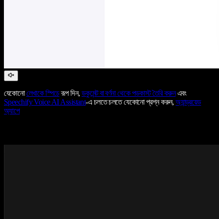
যেকোনো
লেখাকে স্পিচে
রূপ দিন,
ডকুমেন্ট বা বর্ণনা থেকে পডকাস্ট তৈরি করুন
এবং
Speechify Voice AI Assistant
-এ চলতে চলতে যেকোনো প্রশ্ন করুন,
অ্যান্ড্রয়েড
অ্যাপে