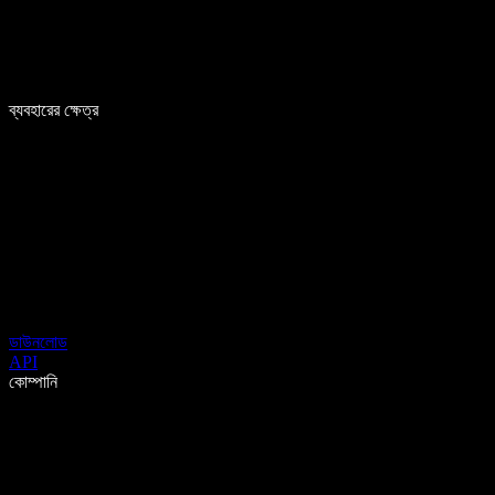
ব্যবহারের ক্ষেত্র
ডাউনলোড
API
কোম্পানি