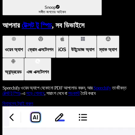
Snoop
সঙ্গীত জগতের আইকন
আপনার
টেক্সট টু স্পিচ
, সব ডিভাইসে
ওয়েব অ্যাপ
ক্রোম এক্সটেনশন
iOS
উইন্ডোজ অ্যাপ
ম্যাক অ্যাপ
অ্যান্ড্রয়েড
এজ এক্সটেনশন
Speechify ওয়েব অ্যাপে যেকোনো PDF আপলোড করুন, আর
Speechify
তা জীবন্ত
টেক্সট টু স্পিচ
–এ
পড়ে শোনাবে
, সারাংশ দেবে বা
পডকাস্ট
তৈরি করবে
বিনামূল্যে ট্রাই করুন