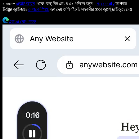
১,০০০+
এআই ভয়েস
থেকে বেছে নিন এবং ৪.৫x গতিতে শুনুন।
Speechify
আপনার
Edge ব্রাউজারে
লেখাকে স্পিচে
রূপ দেয় ও পিএইচডি সহকারীর মতো প্রশ্নের উত্তর দেয়
এজ-এ যোগ করুন