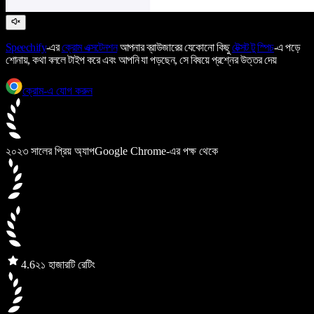
Speechify
-এর
ক্রোম এক্সটেনশন
আপনার ব্রাউজারের যেকোনো কিছু
টেক্সট টু স্পিচ
-এ পড়ে
শোনায়, কথা বললে টাইপ করে এবং আপনি যা পড়ছেন, সে বিষয়ে প্রশ্নের উত্তর দেয়
ক্রোম-এ যোগ করুন
২০২৩ সালের প্রিয় অ্যাপ
Google Chrome-এর পক্ষ থেকে
4.6
২১ হাজারটি রেটিং