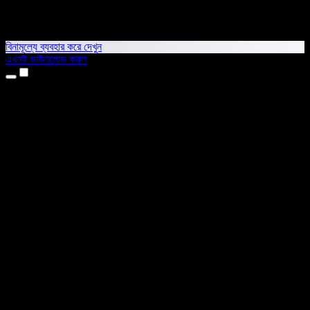
বিনামূল্যে ব্যবহার করে দেখুন
এখনই ডাউনলোড করুন
প্রোডাক্ট
টেক্সট টু স্পিচ
আইফোন ও আইপ্যাড অ্যাপ
অ্যান্ড্রয়েড অ্যাপ
ক্রোম এক্সটেনশন
এজ এক্সটেনশন
ওয়েব অ্যাপ
ম্যাক অ্যাপ
উইন্ডোজ অ্যাপ