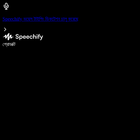
Speechify ভয়েস টাইপিং ডিকটেশন চালু করেছে
ভয়েস টাইপিং দিয়ে ৫ গুণ দ্রুত লিখুন
প্রোডাক্ট
আরও জানুন