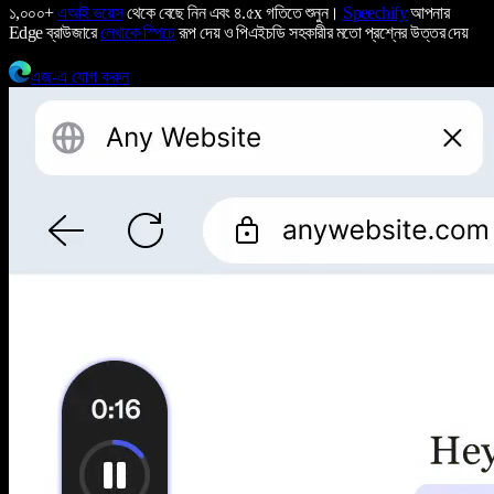
১,০০০+
এআই ভয়েস
থেকে বেছে নিন এবং ৪.৫x গতিতে শুনুন।
Speechify
আপনার
Edge ব্রাউজারে
লেখাকে স্পিচে
রূপ দেয় ও পিএইচডি সহকারীর মতো প্রশ্নের উত্তর দেয়
এজ-এ যোগ করুন