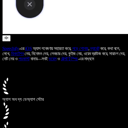
Speechify
-এর
iOS
অ্যাপ গবেষণায় সহায়তা করে,
পড়ে শোনায়
,
ন্যারেট
করে, কথা বলে,
লেখে,
ডিকটেশন
নেয়, বিনোদন দেয়, লেকচার দেয়, কুইজ নেয়, ওয়েব ব্রাউজ করে, সারাংশ দেয়,
নোট নেয় ও
পডকাস্ট
বানায়—সবই
ভয়েস
ও
টেক্সট টু স্পিচ
-এর মাধ্যমে
অ্যাপ অব দ্য ডে
অ্যাপ স্টোর