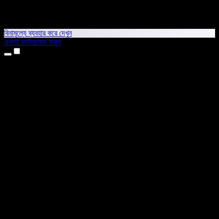
বিনামূল্যে ব্যবহার করে দেখুন
এখনই ডাউনলোড করুন
প্রোডাক্ট
টেক্সট টু স্পিচ
আইফোন ও আইপ্যাড অ্যাপ
অ্যান্ড্রয়েড অ্যাপ
ক্রোম এক্সটেনশন
এজ এক্সটেনশন
ওয়েব অ্যাপ
ম্যাক অ্যাপ
উইন্ডোজ অ্যাপ