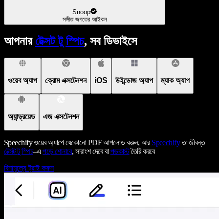
Snoop
সঙ্গীত জগতের আইকন
আপনার
টেক্সট টু স্পিচ
, সব ডিভাইসে
ওয়েব অ্যাপ
ক্রোম এক্সটেনশন
iOS
উইন্ডোজ অ্যাপ
ম্যাক অ্যাপ
অ্যান্ড্রয়েড
এজ এক্সটেনশন
Speechify ওয়েব অ্যাপে যেকোনো PDF আপলোড করুন, আর
Speechify
তা জীবন্ত
টেক্সট টু স্পিচ
–এ
পড়ে শোনাবে
, সারাংশ দেবে বা
পডকাস্ট
তৈরি করবে
বিনামূল্যে ট্রাই করুন