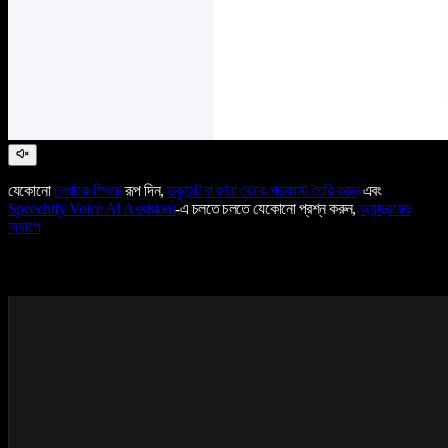
যেকোনো
লেখাকে স্পিচে
রূপ দিন,
ডকুমেন্ট বা বর্ণনা থেকে পডকাস্ট তৈরি করুন
এবং
Speechify Voice AI Assistant
-এ চলতে চলতে যেকোনো প্রশ্ন করুন,
অ্যান্ড্রয়েড
অ্যাপে