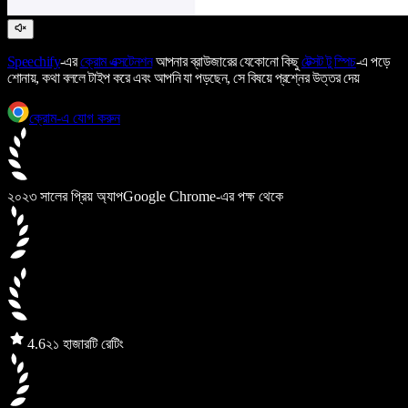
Speechify
-এর
ক্রোম এক্সটেনশন
আপনার ব্রাউজারের যেকোনো কিছু
টেক্সট টু স্পিচ
-এ পড়ে
শোনায়, কথা বললে টাইপ করে এবং আপনি যা পড়ছেন, সে বিষয়ে প্রশ্নের উত্তর দেয়
ক্রোম-এ যোগ করুন
২০২৩ সালের প্রিয় অ্যাপ
Google Chrome-এর পক্ষ থেকে
4.6
২১ হাজারটি রেটিং