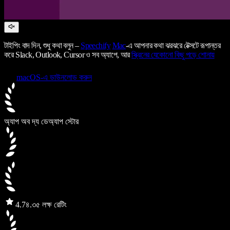
টাইপিং বাদ দিন, শুধু কথা বলুন –
Speechify
Mac
-এ আপনার কথা ঝরঝরে টেক্সটে রূপান্তর
করে Slack, Outlook, Cursor ও সব অ্যাপে, আর
স্ক্রিনের যেকোনো কিছু পড়ে শোনায়
macOS-এ ডাউনলোড করুন
অ্যাপ অব দ্য ডে
অ্যাপ স্টোর
4.7
৪.৩৫ লক্ষ রেটিং