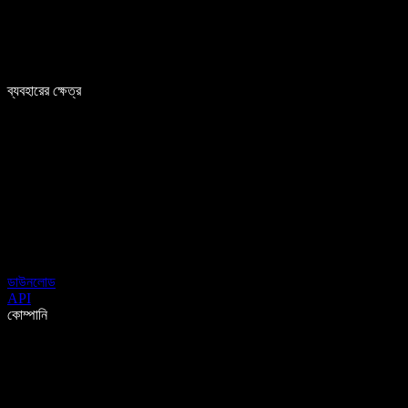
ব্যবহারের ক্ষেত্র
ডাউনলোড
API
কোম্পানি