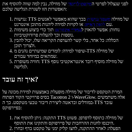
לפני שנצלול לפרטי ה
טקסט לדיבור
של מוזילה, נבין למה שווה להוסיף את
האפשרות הזו לשגרת הגלישה שלכם:
נגישות: TTS של מוזילה
משפר נגישות
בכך שהוא מאפשר לאנשים
או לקויות למידה ליהנות מתוכן אינטרנט.
עם
לקות ראייה
נוחות: אפשר להאזין ל
עמודי אינטרנט
תוך כדי ביצוע משימות
נוספות וכך להעלות פרודוקטיביות.
הכללה: כל אחד, בלי קשר להעדפת הקריאה שלו, יכול להבין
ולצרוך תוכן.
שיפור למידה: לומדים שמיעתיים נהנים מ-TTS של מוזילה
שמתאים במיוחד עבורם.
חוויה משופרת: TTS של מוזילה מוסיף רובד אינטראקטיבי נוסף
לגלישה.
איך זה עובד?
המרת הטקסט לדיבור של מוזילה מופעלת באמצעות למידת מכונה על
בסיס פרויקטי הקוד הפתוח Tacotron 2 ו-WaveGlow. אלה משתמשים
במודלים ובדאטה ליצירת דיבור טבעי מטקסט. כך ה-TTS עובד
בפיירפוקס:
התקנה
: ניתן להוסיף את TTS של מוזילה כתוסף לדפדפן. פשוט
היכנסו לחנות ההרחבות של פיירפוקס והתקינו את התוסף.
הפעלה
: לאחר ההתקנה, לחצו קליק ימני על טקסט בדף ובחרו