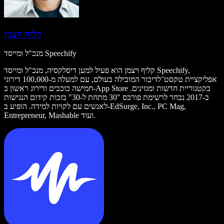
קליף ויצמן
מנכ"ל ומייסד Speechify
קליף ויצמן הוא פעיל למען דיסלקסיה, מנכ"ל ומייסד Speechify,
אפליקציית טקסט־לדיבור המובילה בעולם, עם למעלה מ-100,000 דירוגי
חמישה כוכבים ודירוג ראשון ב-App Store בקטגוריית חדשות ומגזינים.
ב-2017 נבחר לרשימת פורבס "30 מתחת ל-30" בזכות קידום הנגישות
לאנשים עם לקויות למידה. הופיע ב-EdSurge, Inc., PC Mag,
Entrepreneur, Mashable ועוד.