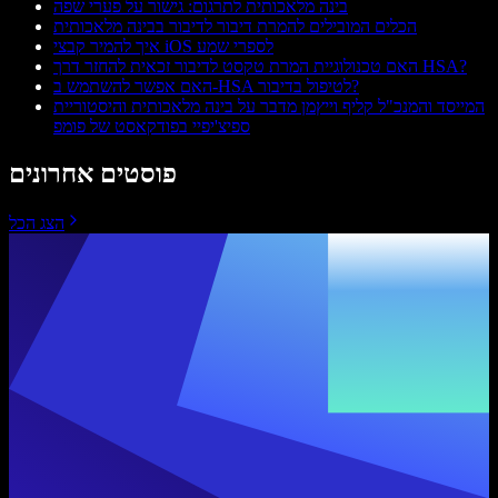
בינה מלאכותית לתרגום: גישור על פערי שפה
הכלים המובילים להמרת דיבור לדיבור בבינה מלאכותית
איך להמיר קבצי iOS לספרי שמע
האם טכנולוגיית המרת טקסט לדיבור זכאית להחזר דרך HSA?
האם אפשר להשתמש ב-HSA לטיפול בדיבור?
המייסד והמנכ"ל קליף וייץמן מדבר על בינה מלאכותית והיסטוריית
ספיצ'יפיי בפודקאסט של פומפ
פוסטים אחרונים
הצג הכל