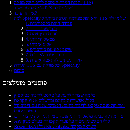
הבנת המרת הטקסט לדיבור של מוזילה (TTS)
למה להשתמש ב-TTS של מוזילה?
איך זה עובד?
למה Speechify היא הפלטפורמה הטובה ביותר ל-TTS של מוזילה
1. עבודה חוצת פלטפורמות
2. מגוון שפות רחב
3. נוחות בזמן אמת
4. ממשק ידידותי
5. שמע איכותי
6. שילוב מלא עם פיירפוקס
7. תוכן מעבר לאתרים
8. קולות מגוונים להתאמה אישית
הגדרת TTS של מוזילה עם Speechify
סיכום
פוסטים מומלצים
כל מה שצריך לדעת על טקסט לדיבור בטיקטוק
הקראת PDF בקול: אפשרויות בחינם ובתשלום
יוצר קול סנטה טקסט־לדיבור בחינם: חג מולד שמח עם דיבוב קול
סנטה קלאוס
יוצרי מוזיקה בבינה מלאכותית: מהפכה ביצירת מוזיקה ליוצרי תוכן
API קולי רב-לשוני: גישור על פערי תקשורת בעולם מגוון
Resemble.AI מול ElevenLabs: השוואה מקיפה