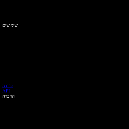
שימושים
הורדה
API
החברה