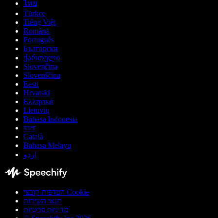
ไทย
Türkçe
Tiếng Việt
Română
Português
Български
ქართული
Slovenčina
Slovenščina
Eesti
Hrvatski
Ελληνικά
Lietuvių
Bahasa Indonesia
বাংলা
Català
Bahasa Melayu
اردو
העדפות קובצי Cookie
תנאי השירות
מדיניות פרטיות