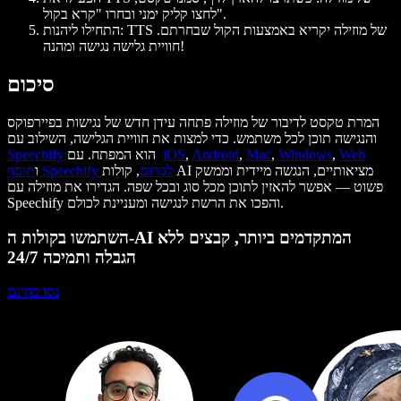
לחצו קליק ימני ובחרו "קרא בקול".
: TTS של מוזילה יקריא באמצעות הקול שבחרתם.
התחילו ליהנות
חוויית גלישה נגישה ומהנה!
סיכום
המרת טקסט לדיבור של מוזילה פתחה עידן חדש של נגישות בפיירפוקס
והנגישה תוכן לכל משתמש. כדי למצות את חוויית הגלישה, השילוב עם
Web
,
Windows
,
Mac
,
Android
,
iOS
הוא המפתח. עם
Speechify
תוסף Speechify לכרום
, קולות AI מציאותיים, הנגשה מיידית וממשק
ו
פשוט — אפשר להאזין לתוכן מכל סוג ובכל שפה. הגדירו את מוזילה עם
Speechify והפכו את הרשת לנגישה ומעניינת לכולם.
השתמשו בקולות ה-AI המתקדמים ביותר, קבצים ללא
הגבלה ותמיכה 24/7
נסו בחינם