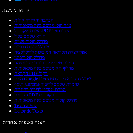
קריאה מומלצת
הכתבה והקלדה קולית
עוזר קולי מבוסס בינה מלאכותית
המרת טקסט ל-PDF באנדרואיד
קורא טקסט בקול
מחולל קולות נשיים
מחולל קולות גבריים
אפליקציות הקריאה המובילות לדיסלקציה
מחולל קול רובוטי
המרת טקסט לדיבור בסגנון אנימה
מחליף קול מבוסס בינה מלאכותית
הקראת PDF בקול
האם Google Docs יכול להקריא לי טקסט?
תוסף Chrome להמרת טקסט לדיבור
המרת טקסט לדיבור בהינדית
הקראת PDF בקול רם
מחולל קולות מבוסס בינה מלאכותית
Texto a Voz
Leitor de Texto
הצגה בשפות אחרות