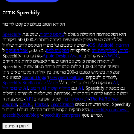
אודות Speechify
הקורא הטוב בעולם לטקסט לדיבור
היא הפלטפורמה המובילה בעולם ל
טקסט לדיבור
, שנשענת
Speechify
על למעלה מ-50 מיליון משתמשים ומגובה ביותר מ-500,000 ביקורות
הרחבת
,
Android
,
iOS
חמישה כוכבים על מוצרי הטקסט לדיבור שלה ל-
כרום
,
אפליקציית ווב
ואפליקציית
דסקטופ למק
. ב-2025,
אפל העניקה
ל-
,
WWDC
היוקרתי ב-
Apple Design Award
Speechify את פרס ה-
ותיארה אותה כ"משאב חיוני שעוזר לאנשים לחיות את חייהם."
Speechify מציעה יותר מ-1,000 קולות טבעיים ביותר מ-60 שפות,
ונמצאת בשימוש כמעט ב-200 מדינות. בין קולות הסלבריטאים ניתן
. ליוצרים ולעסקים,
Gwyneth Paltrow
ו-
Snoop Dogg
למצוא את
,
מחולל קולות AI
מספקת כלים מתקדמים, כולל
Speechify Studio
. Speechify גם מספקת
מחליף קולות AI
וגם
דיבוב AI
,
שיבוטי קול AI
יכולות טקסט לדיבור מתקדמות, איכותיות ומשתלמות למוצרים מובילים
The Wall Street
שלה. הופיעה ב-
API לטקסט לדיבור
באמצעות ה-
וגופי חדשות נוספים, Speechify
TechCrunch
,
Forbes
,
CNBC
,
Journal
,
speechify.com/news
היא ספקית טקסט לדיבור הגדולה בעולם. בקרו ב-
למידע נוסף.
speechify.com/press
ו-
speechify.com/blog
תוכן העניינים