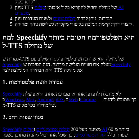
"קרא בקול".
: TTS של מוזילה יתחיל להקריא בקול איכותי ו
קולות AI
ניגון
.
טבעיים
ולשנות העדפות ניגון.
הגדרות
: ניתן לבחור
קולות שונים
: קיימת תמיכה בקיצורי מקלדת לשליטה נוחה ומהירה.
קיצורי דרך
למה Speechify היא הפלטפורמה הטובה ביותר
ל-TTS של מוזילה
למרות ש-TTS של מוזילה הוא שדרוג חשוב לפיירפוקס, השילוב עם
Speechify
מעלה את חוויית הגלישה מדרגה. הנה הסיבות ש
Speechify
היא הבחירה המומלצת לצד TTS של מוזילה:
1. עבודה חוצת פלטפורמות
לא מוגבלת לדפדפן אחד או מערכת אחת. היא פועלת
Speechify
— כך שתוכלו ליהנות
Chrome
ו
Web
, ב
iOS
,
Android
,
Mac
,
Windows
ב
מ-TTS של מוזילה בכל מקום.
2. מגוון שפות רחב
ביותר מ-60
קולות AI
מציעה מעל 200
קולות אמוציונליים
ו
Speechify
שפות, כולל
קולות מפורסמים
, כך שכל אחד יכול ליהנות מתוכן בשפה