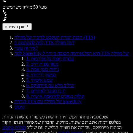
מעל 50 מיליון משתמשים
תוכן העניינים
הבנת המרת הטקסט לדיבור של מוזילה (TTS)
למה להשתמש ב-TTS של מוזילה?
איך זה עובד?
למה Speechify היא הפלטפורמה הטובה ביותר ל-TTS של מוזילה
1. עבודה חוצת פלטפורמות
2. מגוון שפות רחב
3. נוחות בזמן אמת
4. ממשק ידידותי
5. שמע איכותי
6. שילוב מלא עם פיירפוקס
7. תוכן מעבר לאתרים
8. קולות מגוונים להתאמה אישית
הגדרת TTS של מוזילה עם Speechify
סיכום
הטכנולוגיה פתחה אפשרויות חדשות לשיפור הנגישות והנוחות
בפלטפורמות אינטרנט שונות. מוזילה, החברה שמאחורי דפדפן הקוד
הפתוח פיירפוקס, שדרגה את חוויית הגלישה עם שילוב
המרת טקסט
(TTS). במאמר זה נעמיק בעולם ה
טקסט לדיבור
של מוזילה ונגלה
לדיבור