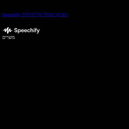
Speechify משיקה תמלול קול להקלדה
לכתוב פי 5 מהר יותר עם הכתבה קולית
מוצרים
למידע נוסף