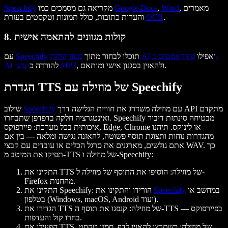
, מאמרים
Word
,
Google Docs
מקריאה גם מסמכים כמו
Speechify
.
OCR
והערות כתובות, כולל תמונות וטקסטים בעזרת
8. קולות מגוונים להתאמה אישית
ואפילו
פודקאסטים ב-
מגוון קולות AI
תוכלו לבחור מתוך
Speechify
עם
, ולהאזין בסגנון אישי ומותאם.
קבצי MP3
להורדה כ
AI
הגדרת TTS של מוזילה עם Speechify
עם מוזילה משדרג את חוויית הגלישה דרך API מתקדם
Speechify
שילוב
ואינטגרציה חלקה בדפדפן שתבחרו. Speechify מבטיחה סינתזת דיבור
איכותית בכל מערכת: פיירפוקס, Edge, Chrome או לינוקס. תיהנו
מהגדרות נוחות ותצוגת תוסף פשוטה, להאזנה נגישה ומלאה — בין אם
אתם גולשים, מארגנים את סרגל הכלים או עובדים עם קבצי WAV. כך
תפיקו את המיטב מ-TTS של מוזילה ו-Speechify:
התקינו את TTS של מוזילה
: הוסיפו את התוסף של מוזילה ל-
Firefox מהחנות.
במחשב או
Speechify
: הורידו והתקינו את
התקינו את Speechify
בטלפון (Windows, macOS, Android ועוד).
הגדירו את TTS של מוזילה
: קנפגו את תוסף ה-TTS בפיירפוקס —
בחרו קול והעדפות.
הפעילו את TTS של מוזילה
: כשתרצו להאזין לדף, סמנו טקסט,