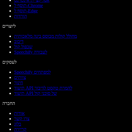
אפליקציית אינטרנט
תוסף ל-Chrome
תוסף ל-Edge
הורדות
ליוצרים
מחולל קולות מבוסס בינה מלאכותית
דיבוב
שכפול קול
Speechify לעבודה
לעסקים
Speechify למפתחים
צוותים
חינוך
תיעוד API להמרת טקסט לדיבור
תיעוד API של סוכני קול
החברה
אודות
צרו קשר
בלוג
קריירה