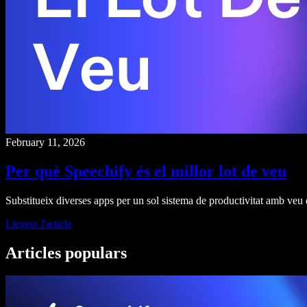
February 11, 2026
Per què Speechify és el millor lot de veu
Substitueix diverses apps per un sol sistema de productivitat amb veu qu
Llegeix l'article
Articles populars