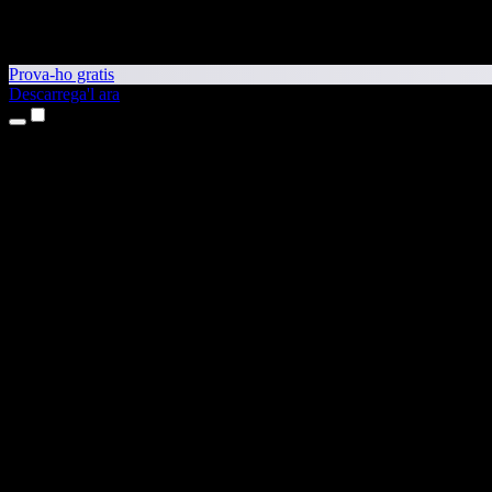
Prova-ho gratis
Descarrega'l ara
Productes
Text a veu
Aplicacions per a iPhone i iPad
Aplicació per a Android
Extensió per al Chrome
Extensió per a l'Edge
Aplicació web
Aplicació per al Mac