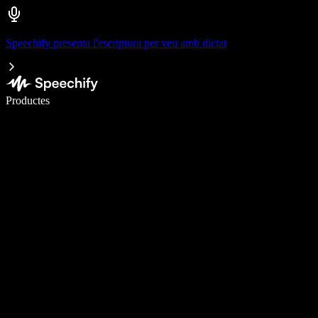
Speechify presenta l'escriptura per veu amb dictat
Escriu 5× més ràpid amb la veu
Productes
Més informació