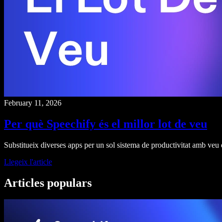
February 11, 2026
Per què Speechify és el millor lot de veu
Substitueix diverses apps per un sol sistema de productivitat amb veu qu
Llegeix l'article
Articles populars