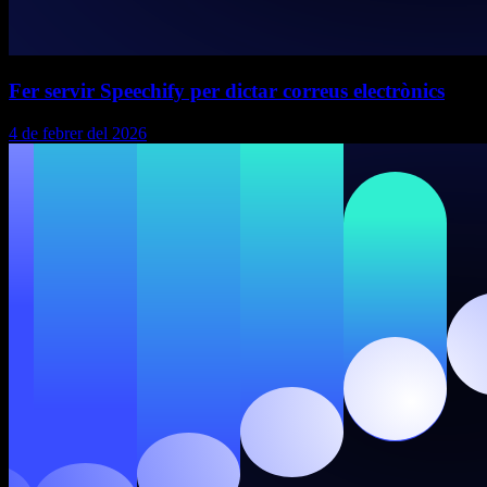
Fer servir Speechify per dictar correus electrònics
4 de febrer del 2026