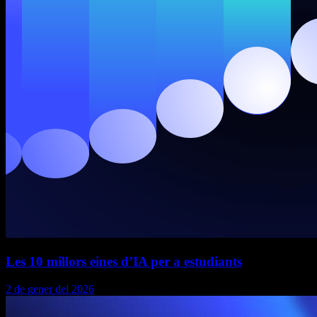
Les 10 millors eines d’IA per a estudiants
2 de gener del 2026