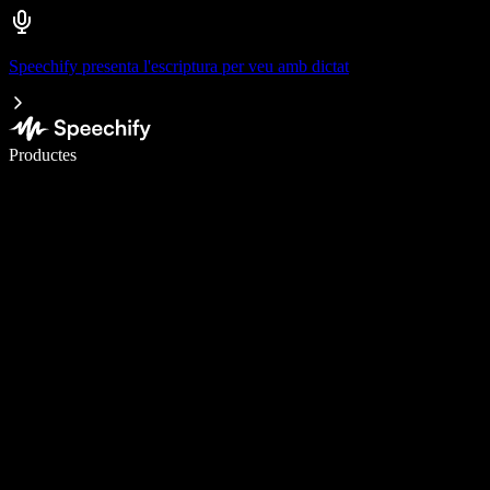
Speechify presenta l'escriptura per veu amb dictat
Escriu 5× més ràpid amb la veu
Productes
Més informació