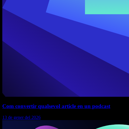
Com convertir qualsevol article en un podcast
13 de gener del 2026