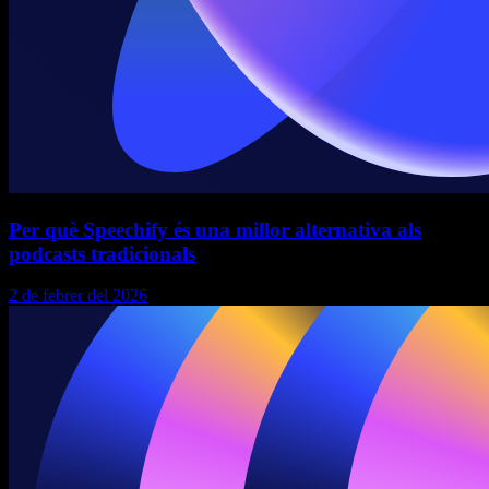
Per què Speechify és una millor alternativa als
podcasts tradicionals
2 de febrer del 2026