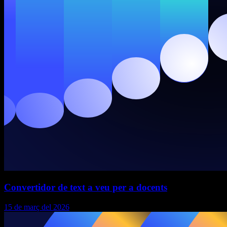
Convertidor de text a veu per a docents
15 de març del 2026