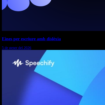
Eines per escriure amb dislèxia
5 de gener del 2026