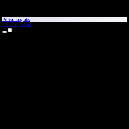
Prova-ho gratis
Descarrega'l ara
Productes
Text a veu
Aplicacions per a iPhone i iPad
Aplicació per a Android
Extensió per al Chrome
Extensió per a l'Edge
Aplicació web
Aplicació per al Mac