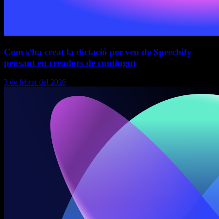
Com s'ha creat la dictació per veu de Speechify
pensant en creadors de contingut
3 de febrer del 2026