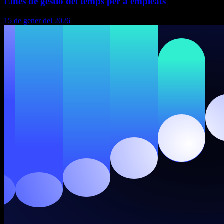
Eines de gestió del temps per a empleats
15 de gener del 2026