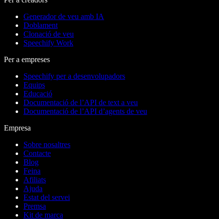
Generador de veu amb IA
Doblament
Clonació de veu
Speechify Work
Per a empreses
Speechify per a desenvolupadors
Equips
Educació
Documentació de l’API de text a veu
Documentació de l’API d’agents de veu
Empresa
Sobre nosaltres
Contacte
Blog
Feina
Afiliats
Ajuda
Estat del servei
Premsa
Kit de marca