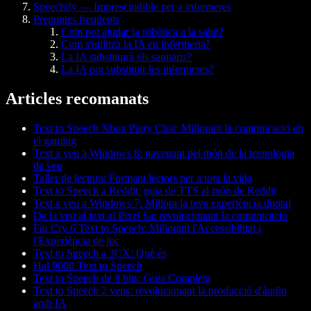
Speechify — Imprescindible per a infermeres
Preguntes freqüents
Com pot ajudar la robòtica a la salut?
Com s'utilitza la IA en infermeria?
La IA substituirà els sanitaris?
La IA pot substituir les infermeres?
Articles recomanats
Text to Speech Xbox Party Chat: Millorant la comunicació en
el gaming
Text a veu a Windows 8: navegant pel món de la tecnologia
de veu
Taller de lectura: Formant lectors per a tota la vida
Text to Speech a Reddit: guia de TTS al món de Reddit
Text a veu a Windows 7: Millora la teva experiència digital
De la veu al text al Pixel 6a: revolucionant la comunicació
Far Cry 6 Text to Speech: Millorant l'Accessibilitat i
l'Experiència de joc
Text to Speech a 3CX: Què és
Hal 9000 Text to Speech
Text to Speech de 8 bits: Guia Completa
Text to Speech 2 veus: revolucionant la producció d'àudio
amb IA