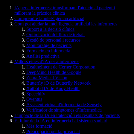
IA per a infermeres: transformant l'atenció al pacient i
millorant la pràctica clínica
Comprendre la intel·ligència artificial
Com pot ajudar la intel·ligència artificial les infermeres
Suport a la decisió clínica
Optimització del flux de treball
Gestió de personal i recursos
Monitoratge de pacients
Formació en infermeria
Anàlisi predictiva
Millors eines d'IA per a infermeres
HealtheIntent de Cerner Corporation
DeepMind Health de Google
Zebra Medical Vision
Butterfly iQ de Butterfly Network
Xatbot d'IA de Buoy Health
Speechify
Qventus
Assistent virtual d'infermeria de Sensely
Verificador de símptomes d’Infermedica
L’impacte de la IA en l’atenció i els resultats de pacients
El futur de la IA en infermeria i al sistema sanitari
Més formació
Preocupació per la privacitat