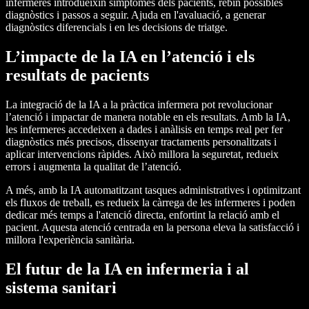
infermeres introdueixin símptomes dels pacients, rebin possibles
diagnòstics i passos a seguir. Ajuda en l'avaluació, a generar
diagnòstics diferencials i en les decisions de triatge.
L’impacte de la IA en l’atenció i els
resultats de pacients
La integració de la IA a la pràctica infermera pot revolucionar
l’atenció i impactar de manera notable en els resultats. Amb la IA,
les infermeres accedeixen a dades i anàlisis en temps real per fer
diagnòstics més precisos, dissenyar tractaments personalitzats i
aplicar intervencions ràpides. Això millora la seguretat, redueix
errors i augmenta la qualitat de l’atenció.
A més, amb la IA automatitzant tasques administratives i optimitzant
els fluxos de treball, es redueix la càrrega de les infermeres i poden
dedicar més temps a l'atenció directa, enfortint la relació amb el
pacient. Aquesta atenció centrada en la persona eleva la satisfacció i
millora l'experiència sanitària.
El futur de la IA en infermeria i al
sistema sanitari