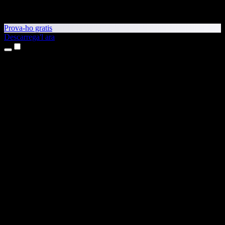
Prova-ho gratis
Descarrega'l ara
Productes
Text a veu
Aplicacions per a iPhone i iPad
Aplicació per a Android
Extensió per al Chrome
Extensió per a l'Edge
Aplicació web
Aplicació per al Mac
Aplicació per al Windows