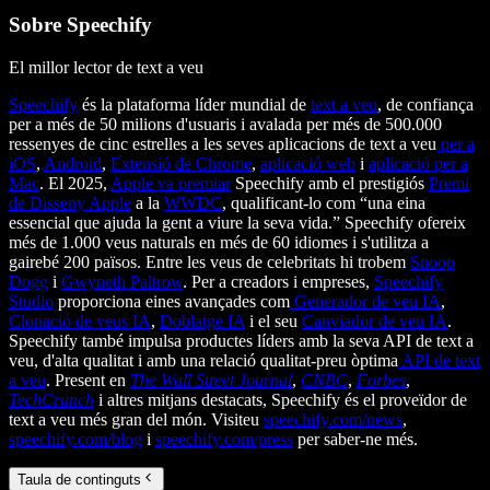
Sobre Speechify
El millor lector de text a veu
Speechify
és la plataforma líder mundial de
text a veu
, de confiança
per a més de 50 milions d'usuaris i avalada per més de 500.000
ressenyes de cinc estrelles a les seves aplicacions de text a veu
per a
iOS
,
Android
,
Extensió de Chrome
,
aplicació web
i
aplicació per a
Mac
. El 2025,
Apple va premiar
Speechify amb el prestigiós
Premi
de Disseny Apple
a la
WWDC
, qualificant-lo com “una eina
essencial que ajuda la gent a viure la seva vida.” Speechify ofereix
més de 1.000 veus naturals en més de 60 idiomes i s'utilitza a
gairebé 200 països. Entre les veus de celebritats hi trobem
Snoop
Dogg
i
Gwyneth Paltrow
. Per a creadors i empreses,
Speechify
Studio
proporciona eines avançades com
Generador de veu IA
,
Clonació de veus IA
,
Doblatge IA
i el seu
Canviador de veu IA
.
Speechify també impulsa productes líders amb la seva API de text a
veu, d'alta qualitat i amb una relació qualitat-preu òptima
API de text
a veu
. Present en
The Wall Street Journal
,
CNBC
,
Forbes
,
TechCrunch
i altres mitjans destacats, Speechify és el proveïdor de
text a veu més gran del món. Visiteu
speechify.com/news
,
speechify.com/blog
i
speechify.com/press
per saber-ne més.
Taula de continguts