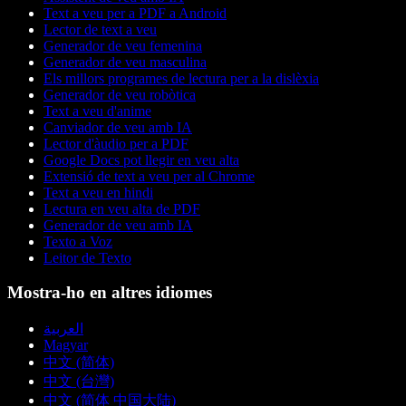
Text a veu per a PDF a Android
Lector de text a veu
Generador de veu femenina
Generador de veu masculina
Els millors programes de lectura per a la dislèxia
Generador de veu robòtica
Text a veu d'anime
Canviador de veu amb IA
Lector d'àudio per a PDF
Google Docs pot llegir en veu alta
Extensió de text a veu per al Chrome
Text a veu en hindi
Lectura en veu alta de PDF
Generador de veu amb IA
Texto a Voz
Leitor de Texto
Mostra-ho en altres idiomes
العربية
Magyar
中文 (简体)
中文 (台灣)
中文 (简体 中国大陆)