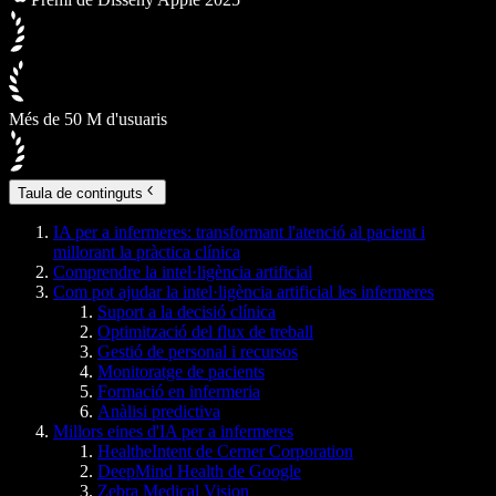
Més de 50 M d'usuaris
Taula de continguts
IA per a infermeres: transformant l'atenció al pacient i
millorant la pràctica clínica
Comprendre la intel·ligència artificial
Com pot ajudar la intel·ligència artificial les infermeres
Suport a la decisió clínica
Optimització del flux de treball
Gestió de personal i recursos
Monitoratge de pacients
Formació en infermeria
Anàlisi predictiva
Millors eines d'IA per a infermeres
HealtheIntent de Cerner Corporation
DeepMind Health de Google
Zebra Medical Vision