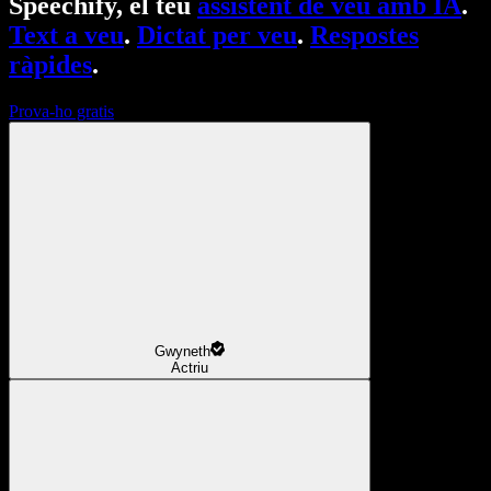
Speechify, el teu
assistent de veu amb IA
.
Text a veu
.
Dictat per veu
.
Respostes
ràpides
.
Prova-ho gratis
Gwyneth
Actriu