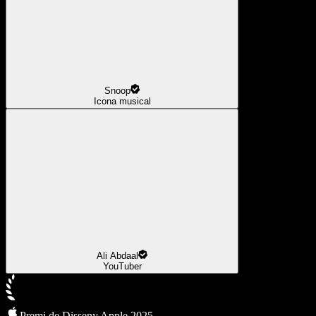
Snoop
Icona musical
Ali Abdaal
YouTuber
Premi de Disseny Apple 2025