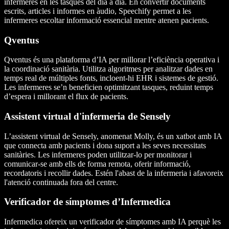
infermeres en les tasques del dia a dia. En convertir documents
escrits, articles i informes en àudio, Speechify permet a les
infermeres escoltar informació essencial mentre atenen pacients.
Qventus
Qventus és una plataforma d’IA per millorar l’eficiència operativa i
la coordinació sanitària. Utilitza algoritmes per analitzar dades en
temps real de múltiples fonts, incloent-hi EHR i sistemes de gestió.
Les infermeres se’n beneficien optimitzant tasques, reduint temps
d’espera i millorant el flux de pacients.
Assistent virtual d'infermeria de Sensely
L’assistent virtual de Sensely, anomenat Molly, és un xatbot amb IA
que connecta amb pacients i dona suport a les seves necessitats
sanitàries. Les infermeres poden utilitzar-lo per monitorar i
comunicar-se amb ells de forma remota, oferir informació,
recordatoris i recollir dades. Estén l'abast de la infermeria i afavoreix
l'atenció continuada fora del centre.
Verificador de símptomes d’Infermedica
Infermedica ofereix un verificador de símptomes amb IA perquè les