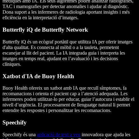
mèdiques amb IA. Els seus algoritmes poden analitzar radiografies,
TAC i mamografies per detectar anomalies i ajudar al diagnòstic.
Dona suport a les infermeres de radiologia aportant insights i més
eficiència en la interpretació d’imatges.
Butterfly iQ de Butterfly Network
Butterfly iQ és un ecògraf portàtil que utilitza IA per oferir imatges
d'alta qualitat. Es connecta al mòbil o a la tauleta, permetent
escanejar al llit del pacient. La IA integrada guia i interpreta les
imatges en temps real, ajudant en l’avaluació i les decisions
clíniques.
Xatbot d'IA de Buoy Health
Buoy Health ofereix un xatbot amb IA que recull símptomes, fa
recomanacions i orienta el pacient cap a l’atenció adequada. Les
infermeres poden utilitzar-lo per educar, guiar l’autocura i establir el
nivell d’urgència. El processament de llenguatge natural li permet
entendre les respostes i personalitzar les recomanacions.
Speechify
Speechify és una
aplicació de text a veu
innovadora que ajuda les