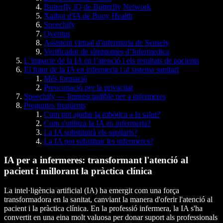
Butterfly iQ de Butterfly Network
Xatbot d'IA de Buoy Health
Speechify
Qventus
Assistent virtual d'infermeria de Sensely
Verificador de símptomes d’Infermedica
L’impacte de la IA en l’atenció i els resultats de pacients
El futur de la IA en infermeria i al sistema sanitari
Més formació
Preocupació per la privacitat
Speechify — Imprescindible per a infermeres
Preguntes freqüents
Com pot ajudar la robòtica a la salut?
Com s'utilitza la IA en infermeria?
La IA substituirà els sanitaris?
La IA pot substituir les infermeres?
IA per a infermeres: transformant l'atenció al
pacient i millorant la pràctica clínica
La intel·ligència artificial (IA) ha emergit com una força
transformadora en la sanitat, canviant la manera d'oferir l'atenció al
pacient i la pràctica clínica. En la professió infermera, la IA s'ha
convertit en una eina molt valuosa per donar suport als professionals