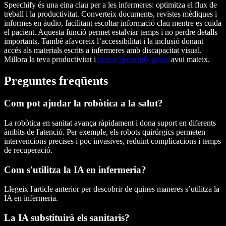
Speechify és una eina clau per a les infermeres: optimitza el flux de
treball i la productivitat. Converteix documents, revistes mèdiques i
informes en àudio, facilitant escoltar informació clau mentre es cuida
el pacient. Aquesta funció permet estalviar temps i no perdre detalls
importants. També afavoreix l’accessibilitat i la inclusió donant
accés als materials escrits a infermeres amb discapacitat visual.
Millora la teva productivitat i
prova Speechify gratis
avui mateix.
Preguntes freqüents
Com pot ajudar la robòtica a la salut?
La robòtica en sanitat avança ràpidament i dona suport en diferents
àmbits de l'atenció. Per exemple, els robots quirúrgics permeten
intervencions precises i poc invasives, reduint complicacions i temps
de recuperació.
Com s'utilitza la IA en infermeria?
Llegeix l'article anterior per descobrir de quines maneres s’utilitza la
IA en infermeria.
La IA substituirà els sanitaris?