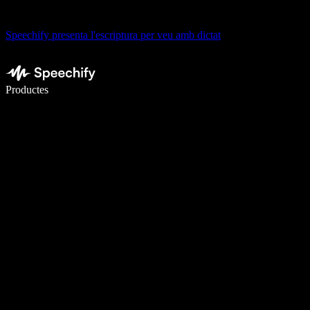
Speechify presenta l'escriptura per veu amb dictat
Escriu 5× més ràpid amb la veu
Productes
Més informació