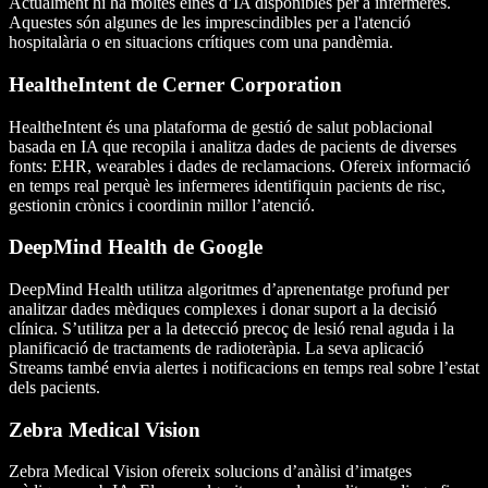
Actualment hi ha moltes eines d’IA disponibles per a infermeres.
Aquestes són algunes de les imprescindibles per a l'atenció
hospitalària o en situacions crítiques com una pandèmia.
HealtheIntent de Cerner Corporation
HealtheIntent és una plataforma de gestió de salut poblacional
basada en IA que recopila i analitza dades de pacients de diverses
fonts: EHR, wearables i dades de reclamacions. Ofereix informació
en temps real perquè les infermeres identifiquin pacients de risc,
gestionin crònics i coordinin millor l’atenció.
DeepMind Health de Google
DeepMind Health utilitza algoritmes d’aprenentatge profund per
analitzar dades mèdiques complexes i donar suport a la decisió
clínica. S’utilitza per a la detecció precoç de lesió renal aguda i la
planificació de tractaments de radioteràpia. La seva aplicació
Streams també envia alertes i notificacions en temps real sobre l’estat
dels pacients.
Zebra Medical Vision
Zebra Medical Vision ofereix solucions d’anàlisi d’imatges