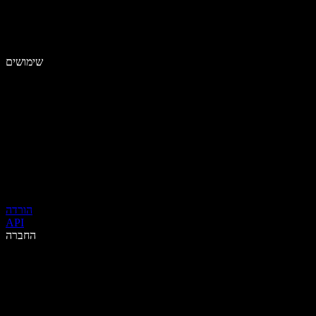
שימושים
הורדה
API
החברה