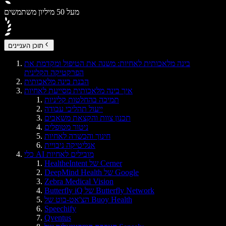
מעל 50 מיליון משתמשים
תוכן העניינים
בינה מלאכותית לאחיות: משנה את הטיפול ומקדמת את
הפרקטיקה הקלינית
הבנת בינה מלאכותית
איך בינה מלאכותית מסייעת לאחיות
תמיכה בהחלטות קליניות
ייעול תהליכי עבודה
תכנון צוות והקצאת משאבים
ניטור מטופלים
חינוך והכשרה לאחיות
אנליטיקה ניבויית
כלי AI מובילים לאחיות
HealtheIntent של Cerner
DeepMind Health של Google
Zebra Medical Vision
Butterfly iQ של Butterfly Network
הצ'אט-בוט של Buoy Health
Speechify
Qventus