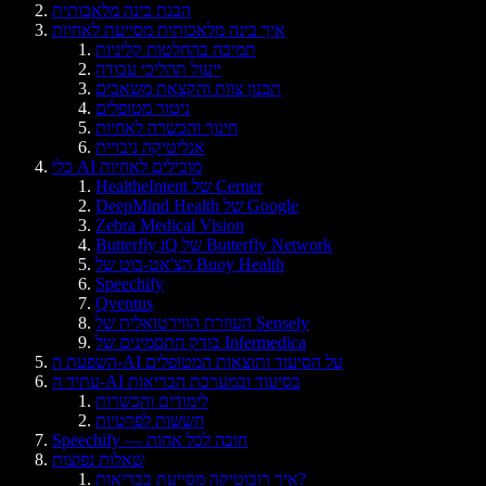
הבנת בינה מלאכותית
איך בינה מלאכותית מסייעת לאחיות
תמיכה בהחלטות קליניות
ייעול תהליכי עבודה
תכנון צוות והקצאת משאבים
ניטור מטופלים
חינוך והכשרה לאחיות
אנליטיקה ניבויית
כלי AI מובילים לאחיות
HealtheIntent של Cerner
DeepMind Health של Google
Zebra Medical Vision
Butterfly iQ של Butterfly Network
הצ'אט-בוט של Buoy Health
Speechify
Qventus
העוזרת הווירטואלית של Sensely
בודק התסמינים של Infermedica
השפעת ה-AI על הסיעוד ותוצאות המטופלים
עתיד ה-AI בסיעוד ובמערכת הבריאות
לימודים והכשרות
חששות לפרטיות
Speechify — חובה לכל אחות
שאלות נפוצות
איך רובוטיקה מסייעת בבריאות?