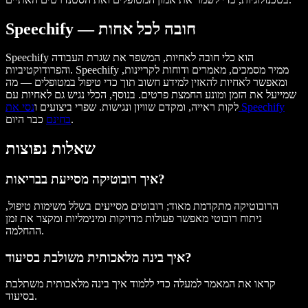
Speechify — חובה לכל אחות
Speechify הוא כלי חובה לאחיות, המשפר את שגרת העבודה
והפרודוקטיביות. Speechify ממיר מסמכים, מאמרים ודוחות לקריינות,
ומאפשר לאחיות להאזין למידע חשוב תוך כדי טיפול במטופלים — מה
שמייעל את הזמן ומונע החמצת פרטים. בנוסף, הכלי נגיש גם לאחיות עם
לקות ראייה, ומקדם שוויון ונגישות. שפרי ביצועים ו
נסי את Speechify
כבר היום.
בחינם
שאלות נפוצות
איך רובוטיקה מסייעת בבריאות?
הרובוטיקה מתקדמת מאוד; רובוטים מסייעים בשלל משימות טיפול,
ניתוח רובוטי מאפשר פעולות מדויקות ומינימליות ומקצר את זמן
ההחלמה.
איך בינה מלאכותית משולבת בסיעוד?
קראו את המאמר למעלה כדי ללמוד איך בינה מלאכותית משתלבת
בסיעוד.