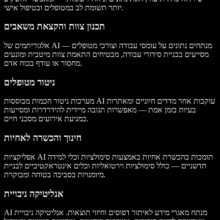
יותר תשומת לב במטופלים ובטיפול אישי.
תכנון צוות והקצאת משאבים
אלגוריתמים של AI מנתחים נתונים על עומסי עבודה וצורכי מטופלים —
מסייעים בבניית סידורי עבודה, מבטיחים התאמת צוות מיטבית ומונעים
מחסור או עודף בכוח אדם.
ניטור מטופלים
מערכות ניטור חכמות מבוססות AI עוקבות אחר מדדים חיוניים ומאתרות
בעיות בזמן אמת — מאפשרות תגובה מיידית להידרדרות ומסייעות
במניעת אירועים מסכני חיים.
חינוך והכשרה לאחיות
אפליקציות AI תומכות בהכשרת אחיות באמצעות סימולציות וכלי למידה
חדשניים — כולל סימולציות וירטואליות וכלים אינטראקטיביים לבניית
מיומנויות בסביבה בטוחה ומבוקרת.
אנליטיקה ניבויית
AI מנתח מאגרי מידע לאיתור דפוסים וחיזוי תוצאות. אנליטיקה ניבויית