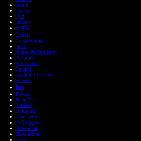
Suomi
Deutsch
हिन्दी
Italiano
日本語
한국어
Norsk bokmål
Polski
Português Brasileiro
Русский
Українська
Español
Español (México)
Svenska
ไทย
Türkçe
Tiếng Việt
Română
Português
Български
ქართული
Slovenčina
Slovenščina
Eesti