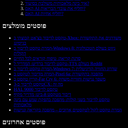
איך בינה מלאכותית משולבת בסיעוד?
האם AI יחליף את עובדי הבריאות?
האם AI יחליף אחיות?
פוסטים מומלצים
טקסט לדיבור בצ'אט קבוצתי ב-Xbox: משדרגים את התקשורת
בגיימינג
המרת טקסט לדיבור ב-Windows 8: ניווט בעולם הטכנולוגיה
הקולית
סדנת קריאה: טיפוח קוראים לכל החיים
טקסט לדיבור ברדיט: המדריך ל-TTS בעולם Reddit
המרת טקסט לדיבור ב-Windows 7: שדרוג החוויה הדיגיטלית
המרה מדיבור לטקסט ב-Pixel 6a: מהפכה בתקשורת
קריין טקסט ב-Far Cry 6: משפר נגישות וחוויית משחק
טקסט לדיבור ב-3CX: מה זה
HAL 9000 טקסט לדיבור
דיבור מטקסט 8-ביט: מדריך מקיף
טקסט לדיבור בשני קולות: מהפכה בהפקת שמע עם בינה
מלאכותית
המרת טקסט לקול לטקסטים ארוכים – מהפכה בקריאה ונגישות
פוסטים אחרונים