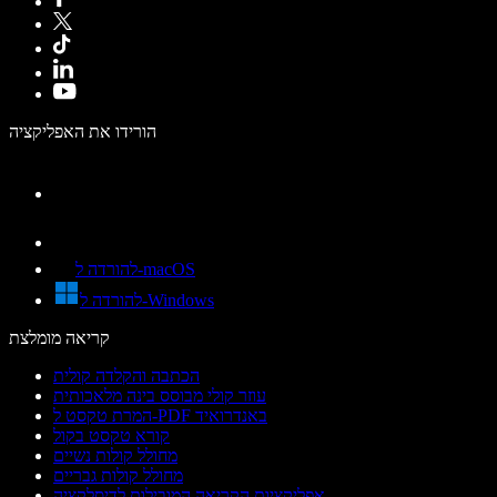
הורידו את האפליקציה
להורדה ל-macOS
להורדה ל-Windows
קריאה מומלצת
הכתבה והקלדה קולית
עוזר קולי מבוסס בינה מלאכותית
המרת טקסט ל-PDF באנדרואיד
קורא טקסט בקול
מחולל קולות נשיים
מחולל קולות גבריים
אפליקציות הקריאה המובילות לדיסלקציה