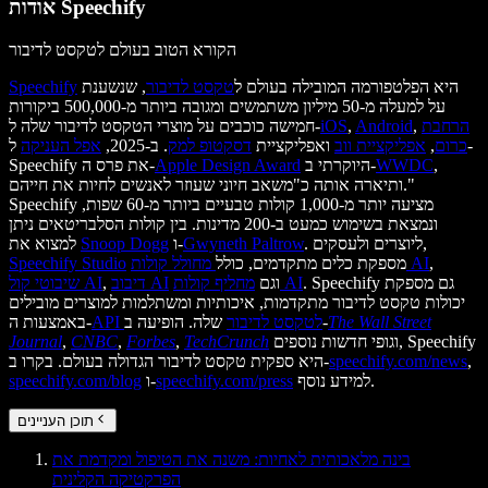
אודות Speechify
הקורא הטוב בעולם לטקסט לדיבור
היא הפלטפורמה המובילה בעולם ל
טקסט לדיבור
, שנשענת
Speechify
על למעלה מ-50 מיליון משתמשים ומגובה ביותר מ-500,000 ביקורות
הרחבת
,
Android
,
iOS
חמישה כוכבים על מוצרי הטקסט לדיבור שלה ל-
כרום
,
אפליקציית ווב
ואפליקציית
דסקטופ למק
. ב-2025,
אפל העניקה
ל-
,
WWDC
היוקרתי ב-
Apple Design Award
Speechify את פרס ה-
ותיארה אותה כ"משאב חיוני שעוזר לאנשים לחיות את חייהם."
Speechify מציעה יותר מ-1,000 קולות טבעיים ביותר מ-60 שפות,
ונמצאת בשימוש כמעט ב-200 מדינות. בין קולות הסלבריטאים ניתן
. ליוצרים ולעסקים,
Gwyneth Paltrow
ו-
Snoop Dogg
למצוא את
,
מחולל קולות AI
מספקת כלים מתקדמים, כולל
Speechify Studio
. Speechify גם מספקת
מחליף קולות AI
וגם
דיבוב AI
,
שיבוטי קול AI
יכולות טקסט לדיבור מתקדמות, איכותיות ומשתלמות למוצרים מובילים
The Wall Street
שלה. הופיעה ב-
API לטקסט לדיבור
באמצעות ה-
וגופי חדשות נוספים, Speechify
TechCrunch
,
Forbes
,
CNBC
,
Journal
,
speechify.com/news
היא ספקית טקסט לדיבור הגדולה בעולם. בקרו ב-
למידע נוסף.
speechify.com/press
ו-
speechify.com/blog
תוכן העניינים
בינה מלאכותית לאחיות: משנה את הטיפול ומקדמת את
הפרקטיקה הקלינית