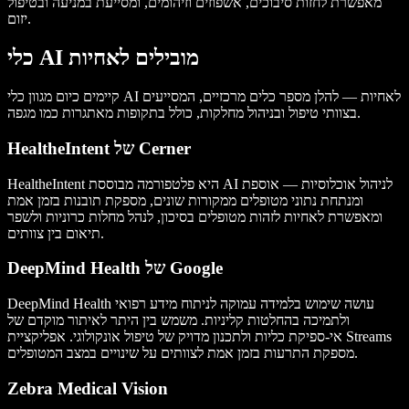
מאפשרת לחזות סיבוכים, אשפוזים וזיהומים, ומסייעת במניעה ובטיפול
יזום.
כלי AI מובילים לאחיות
קיימים כיום מגוון כלי AI לאחיות — להלן מספר כלים מרכזיים, המסייעים
בצוותי טיפול ובניהול מחלקות, כולל בתקופות מאתגרות כמו מגפה.
HealtheIntent של Cerner
HealtheIntent היא פלטפורמה מבוססת AI לניהול אוכלוסיות — אוספת
ומנתחת נתוני מטופלים ממקורות שונים, מספקת תובנות בזמן אמת
ומאפשרת לאחיות לזהות מטופלים בסיכון, לנהל מחלות כרוניות ולשפר
תיאום בין צוותים.
DeepMind Health של Google
DeepMind Health עושה שימוש בלמידה עמוקה לניתוח מידע רפואי
ולתמיכה בהחלטות קליניות. משמש בין היתר לאיתור מוקדם של
אי-ספיקת כליות ולתכנון מדויק של טיפול אונקולוגי. אפליקציית Streams
מספקת התרעות בזמן אמת לצוותים על שינויים במצב המטופלים.
Zebra Medical Vision