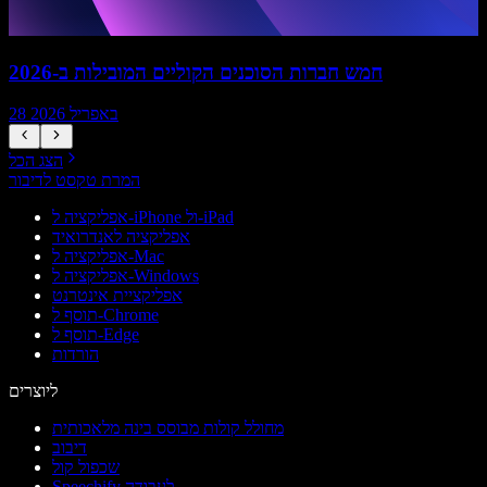
חמש חברות הסוכנים הקוליים המובילות ב-2026
28 באפריל 2026
הצג הכל
המרת טקסט לדיבור
אפליקציה ל-iPhone ול-iPad
אפליקציה לאנדרואיד
אפליקציה ל-Mac
אפליקציה ל-Windows
אפליקציית אינטרנט
תוסף ל-Chrome
תוסף ל-Edge
הורדות
ליוצרים
מחולל קולות מבוסס בינה מלאכותית
דיבוב
שכפול קול
Speechify לעבודה