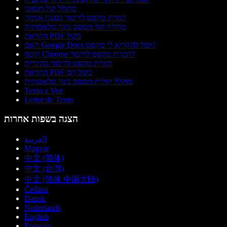
מחולל קול רובוטי
המרת טקסט לדיבור בסגנון אנימה
מחליף קול מבוסס בינה מלאכותית
הקראת PDF בקול
האם Google Docs יכול להקריא לי טקסט?
תוסף Chrome להמרת טקסט לדיבור
המרת טקסט לדיבור בהינדית
הקראת PDF בקול רם
מחולל קולות מבוסס בינה מלאכותית
Texto a Voz
Leitor de Texto
הצגה בשפות אחרות
العربية
Magyar
中文 (简体)
中文 (台灣)
中文 (简体 中国大陆)
Čeština
Dansk
Nederlands
English
Français