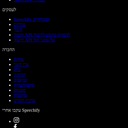
לעסקים
Speechify למפתחים
צוותים
חינוך
תיעוד API להמרת טקסט לדיבור
תיעוד API של סוכני קול
החברה
אודות
צרו קשר
בלוג
קריירה
שותפים
מרכז העזרה
סטטוס
עיתונות
ערכת המותג
עקבו אחרי Speechify