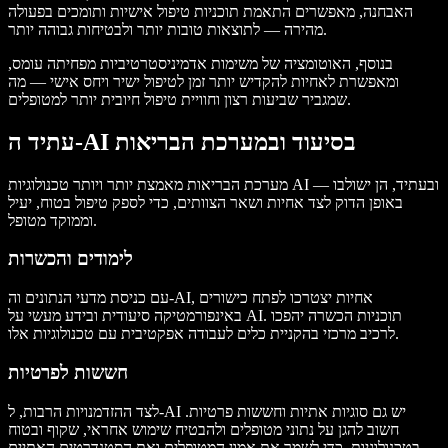
האבחנה, מאפשרים התאמת תוכניות טיפול אישיות ותומכים בפעולה
מהירה — לתוצאות טובות יותר ולבטיחות גבוהה יותר.
בנוסף, האוטומציה של משימות אדמיניסטרטיביות מפחיתה עומס,
ומאפשרת לאחיות להקדיש יותר זמן לטיפול ישיר ויחס אישי — מה
שמגביר שביעות רצון וחוויית טיפול חיובית יותר למטופלים.
עתיד ה-AI בסיעוד ובמערכת הבריאות
מערכת הבריאות מאמצת יותר ויותר טכנולוגיות AI — ובעתיד, הן ישולבו
באופן הדוק לצד אחיות ושאר הצוותים, כדי לספק טיפול בטוח, יעיל
וממוקד מטופל.
לימודים והכשרות
עם כניסת מדעי הנתונים וה-AI, אחיות יצטרכו לפתח כישורים
באינפורמטיקה סיעודית ובידע מעשי על AI. תוכניות הכשרה יהפכו
לרכיב מרכזי בהקניית כלים לעבודה אפקטיבית עם טכנולוגיות אלו.
חששות לפרטיות
לצד ההזדמנויות הרבות, ל-AI יש גם סוגיות אתיות וחששות פרטיות.
חשוב להגן על נתוני מטופלים ולהבטיח שימוש אחראי, שקוף ובטוח
בטכנולוגיות, כדי לשמר את אמון המטופלים ואת הסטנדרטים האתיים.