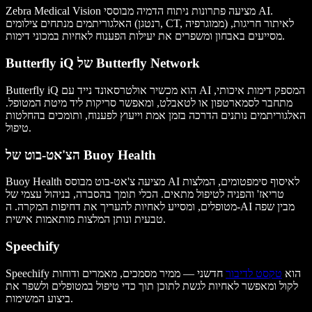
Zebra Medical Vision מציעה פתרונות ניתוח הדמיה מבוססי AI.
האלגוריתמים מנתחים צילומים (רנטגן, CT, ממוגרפיה) לאיתור חריגות,
מסייעים באבחון ומשפרים את יעילות הפענוח לאחיות במכוני דימות.
Butterfly iQ של Butterfly Network
Butterfly iQ הוא מכשיר אולטרסאונד נייד עם AI המספק דימות איכותי,
מתחבר לסמארטפון או לטאבלט, ומאפשר סריקות ליד מיטת המטופל.
האלגוריתמים נותנים הדרכה בזמן אמת וייעוץ לפענוח, ותומכים בהחלטות
טיפול.
הצ'אט-בוט של Buoy Health
Buoy Health מציעה צ'אט-בוט מבוסס AI לאיסוף סימפטומים, המלצות
טריאז' והפניה לטיפול מתאים. הכלי תומך בהסברה, בניהול עצמי של
מטופלים, ומסייע לאחיות להעריך את דחיפות המקרה. ה-AI מבין שפה
טבעית ונותן המלצות מותאמות אישית.
Speechify
Speechify הוא
טקסט לדיבור
חדשני — ממיר מסמכים, מאמרים ודוחות
לקול ומאפשר לאחיות לגשת לתוכן תוך כדי טיפול במטופלים ולשפר את
ביצוע המשימות.