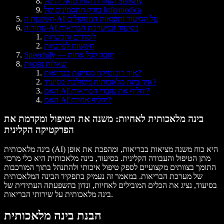
העוזרת הווירטואלית של Sensely
בודק התסמינים של Infermedica
השפעת ה-AI על הסיעוד ותוצאות המטופלים
עתיד ה-AI בסיעוד ובמערכת הבריאות
לימודים והכשרות
חששות לפרטיות
Speechify — חובה לכל אחות
שאלות נפוצות
איך רובוטיקה מסייעת בבריאות?
איך בינה מלאכותית משולבת בסיעוד?
האם AI יחליף את עובדי הבריאות?
האם AI יחליף אחיות?
בינה מלאכותית לאחיות: משנה את הטיפול ומקדמת את
הפרקטיקה הקלינית
בינה מלאכותית (AI) היא כוח משנה מציאות בבריאות, ומהפכת את אופן
מתן הטיפול והעבודה הקלינית. בסיעוד, בינה מלאכותית היא כלי מרכזי
התומך בצוותים מקצועיים לספק טיפול איכותי ולהתנהל בתוך המורכבות
של מערכת הבריאות. במאמר זה נעמיק בתפקיד הבינה המלאכותית
בסיעוד, נציג את הכלים המובילים לאחיות, ונדון בהשפעתה העתידית של
בינה מלאכותית על שירותי הבריאות.
הבנת בינה מלאכותית