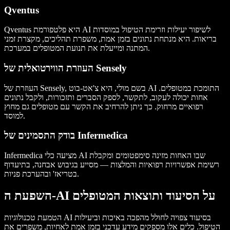
Qventus
Qventus היא פלטפורמת AI לשיפור יעילות וזרימת הטיפול במוסדות
בריאות. היא מנתחת נתונים בזמן אמת, משפרת תהליכים, מקצרת זמני
המתנה ומייעלת את תנועת המטופלים במערכת.
העוזרת הווירטואלית של Sensely
העוזרת של Sensely, בשם מולי, היא צ'אט-בוט AI התומכת במטופלים.
אחות יכולה לעקוב, לתקשר, לספק הסברים ותזכורות, ולקבל נתונים
רפואיים מרחוק. כך ניתן להרחיב את הקשר עם מטופלים גם מחוץ
למוסד.
בודק התסמינים של Infermedica
Infermedica מציעה כלי AI שבו האחות מזינה סימפטומים ומקבלת
רשימת אפשרויות רפואיות והמלצות — מסייע בגיבוש אבחנה, בתיעדוף
בטריאז' ובהערכת פניות.
השפעת ה-AI על הסיעוד ותוצאות המטופלים
הטמעת טכנולוגיות AI בסיעוד צפויה לחולל מהפכה באיכות וביעילות
הטיפול. כלים אלו מספקים מידע עדכני בזמן אמת לאחיות, משפרים את