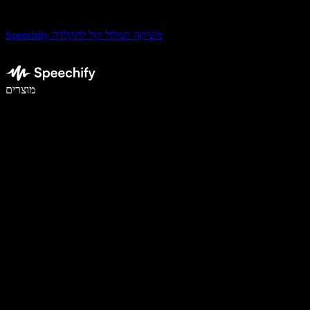
Speechify משיקה תמלול קול להקלדה
לכתוב פי 5 מהר יותר עם הכתבה קולית
מוצרים
למידע נוסף