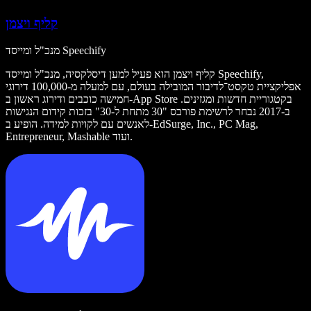
קליף ויצמן
מנכ"ל ומייסד Speechify
קליף ויצמן הוא פעיל למען דיסלקסיה, מנכ"ל ומייסד Speechify,
אפליקציית טקסט־לדיבור המובילה בעולם, עם למעלה מ-100,000 דירוגי
חמישה כוכבים ודירוג ראשון ב-App Store בקטגוריית חדשות ומגזינים.
ב-2017 נבחר לרשימת פורבס "30 מתחת ל-30" בזכות קידום הנגישות
לאנשים עם לקויות למידה. הופיע ב-EdSurge, Inc., PC Mag,
Entrepreneur, Mashable ועוד.