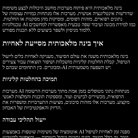
בינה מלאכותית היא פיתוח מערכות מחשב היכולות לבצע משימות
שדורשות אינטליגנציה אנושית. מערכות אלו מנתחות כמויות עצומות של
נתונים רפואיים, מזהות דפוסים, ומסיקות מהן מסקנות או החלטות.
טכנולוגיות AI כמו למידת מכונה ועיבוד שפה טבעית מאפשרות למחשבים
ללמוד מניסיון ולשפר ביצועים ללא תכנות מפורש.
איך בינה מלאכותית מסייעת לאחיות
בינה מלאכותית משנה את עולם הסיעוד, מעניקה לאחיות כלים לייעול
הטיפול, קבלת החלטות קליניות מושכלות ושיפור תוצאות עבור צעירים
ומבוגרים. בין התחומים שבהם ל-AI יש השפעה משמעותית:
תמיכה בהחלטות קליניות
מערכות AI מנתחות נתוני מטופלים בזמן אמת מתוך מערכות הרשומה
הרפואית, מכשירים לבישים ועוד, ומספקות תובנות והמלצות לאנשי
מקצוע. מערכות אלו מזהות סיכונים, מציעות התערבויות ומשפרות את
הדיוק והאפקטיביות של האבחון.
ייעול תהליכי עבודה
אוטומציה של משימות שוטפות באמצעות AI מפנה זמן לאחיות לטיפול
ישיר. זה כולל תיעוד, הזנת נתונים וניהול רשומות — ומאפשר להשקיע